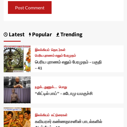
Latest
Popular
Trending
இலக்கியம்
தொடர்கள்
பெரிய புராணம் எனும் பேரமுதம்
பெரிய புராணம் எனும் பேரமுதம் – பகுதி
– 41
நறுக்..துணுக்...
பொது
“லிட்டில் பாய்” – சுடோமு யமகுச்சி
இலக்கியம்
கட்டுரைகள்
கவியரசர் கண்ணதாசனின் பாடல்களில்