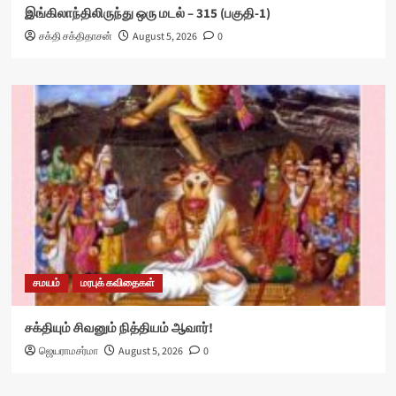
இங்கிலாந்திலிருந்து ஒரு மடல் – 315 (பகுதி-1)
சக்தி சக்திதாசன்
August 5, 2026
0
சமயம்
மரபுக் கவிதைகள்
சக்தியும் சிவனும் நித்தியம் ஆவார்!
ஜெயராமசர்மா
August 5, 2026
0