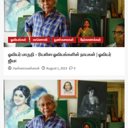
ஓவியங்கள்
காணொலி
நுண்கலைகள்
நேர்காணல்கள்
ஓவியர் மாருதி – ரியலிஸ ஓவியங்களின் நாயகன் | ஓவியர்
ஜீவா
அண்ணாகண்ணன்
August 1, 2023
0