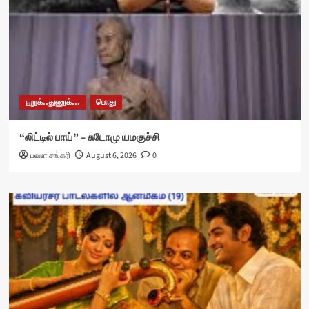
நறுக்..துணுக்...
பொது
“லிட்டில் பாய்” – சுடோமு யமகுச்சி
பவள சங்கரி
August 6, 2026
0