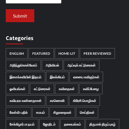
Categories
ENGLISH
FEATURED
HOME-LIT
PEER REVIEWED
அறிந்துகொள்வோம்
அறிவியல்
ஆய்வுக் கட்டுரைகள்
இசைக்கவியின் இதயம்
இலக்கியம்
ஏனைய கவிஞர்கள்
ஓவியங்கள்
கட்டுரைகள்
கவிதைகள்
கவிப்பேழை
கவியரசு கண்ணதாசன்
காணொலி
கிரேசி மொழிகள்
கேள்வி-பதில்
சமயம்
சிறுகதைகள்
செய்திகள்
சேக்கிழார் பா நயம்
ஜோதிடம்
தலையங்கம்
திருமால் திருப்புகழ்