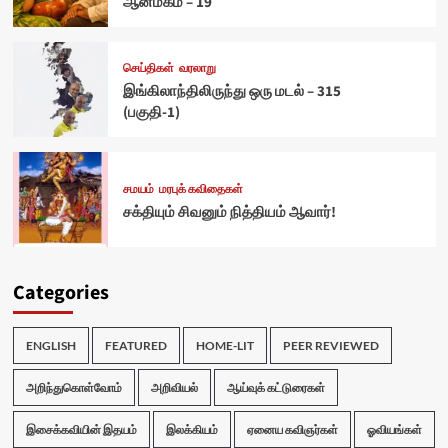
ஆன்மீகம் – 19
செய்திகள்
வரலாறு
இங்கிலாந்திலிருந்து ஒரு மடல் – 315
(பகுதி-1)
சமயம்
மரபுக் கவிதைகள்
சக்தியும் சிவனும் நித்தியம் ஆவார்!
Categories
ENGLISH
FEATURED
HOME-LIT
PEER REVIEWED
அறிந்துகொள்வோம்
அறிவியல்
ஆய்வுக் கட்டுரைகள்
இசைக்கவியின் இதயம்
இலக்கியம்
ஏனைய கவிஞர்கள்
ஓவியங்கள்