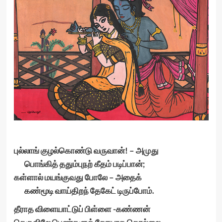
புல்லாங் குழல்கொண்டு வருவான்! – அமுது
பொங்கித் ததும்புநற் கீதம் படிப்பான்;
கள்ளால் மயங்குவது போலே – அதைக்
கண்மூடி வாய்திறந் தேகேட் டிருப்போம்.
தீராத விளையாட்டுப் பிள்ளை -கண்ணன்