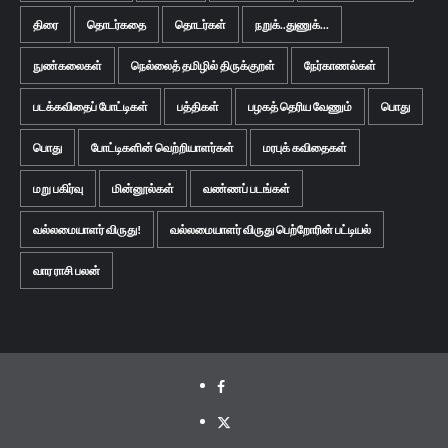
திரை
தொடர்கதை
தொடர்கள்
நறுக்..துணுக்...
நுண்கலைகள்
நெல்லைத் தமிழில் திருக்குறள்
நேர்காணல்கள்
படக்கவிதைப் போட்டிகள்
பத்திகள்
பழகத் தெரிய வேணும்
பொது
பொது
போட்டிகளின் வெற்றியாளர்கள்
மரபுக் கவிதைகள்
மறு பகிர்வு
மின்னூல்கள்
வண்ணப் படங்கள்
வல்லமையாளர் விருது!
வல்லமையாளர் விருது பெற்றோரின் பட்டியல்
வார ராசி பலன்
Facebook
Twitter