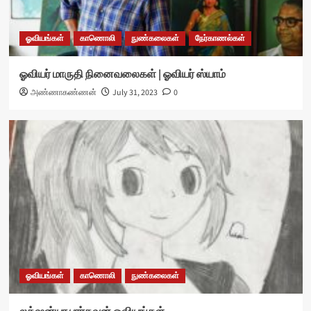
ஓவியங்கள்
காணொலி
நுண்கலைகள்
நேர்காணல்கள்
ஓவியர் மாருதி நினைவலைகள் | ஓவியர் ஸ்யாம்
அண்ணாகண்ணன்
July 31, 2023
0
ஓவியங்கள்
காணொலி
நுண்கலைகள்