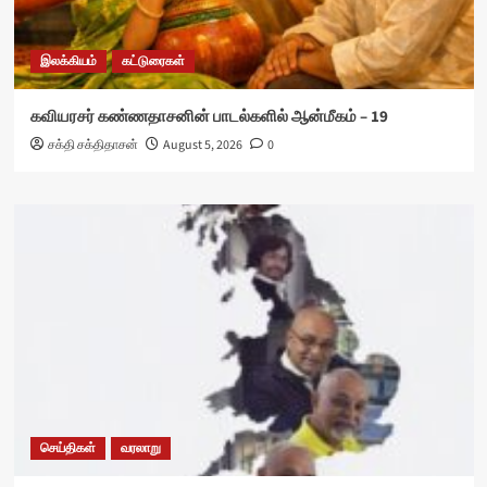
இலக்கியம்
கட்டுரைகள்
கவியரசர் கண்ணதாசனின் பாடல்களில் ஆன்மீகம் – 19
சக்தி சக்திதாசன்
August 5, 2026
0
செய்திகள்
வரலாறு