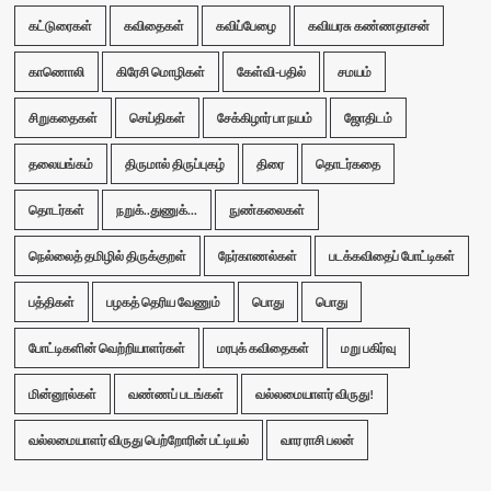
கட்டுரைகள்
கவிதைகள்
கவிப்பேழை
கவியரசு கண்ணதாசன்
காணொலி
கிரேசி மொழிகள்
கேள்வி-பதில்
சமயம்
சிறுகதைகள்
செய்திகள்
சேக்கிழார் பா நயம்
ஜோதிடம்
தலையங்கம்
திருமால் திருப்புகழ்
திரை
தொடர்கதை
தொடர்கள்
நறுக்..துணுக்...
நுண்கலைகள்
நெல்லைத் தமிழில் திருக்குறள்
நேர்காணல்கள்
படக்கவிதைப் போட்டிகள்
பத்திகள்
பழகத் தெரிய வேணும்
பொது
பொது
போட்டிகளின் வெற்றியாளர்கள்
மரபுக் கவிதைகள்
மறு பகிர்வு
மின்னூல்கள்
வண்ணப் படங்கள்
வல்லமையாளர் விருது!
வல்லமையாளர் விருது பெற்றோரின் பட்டியல்
வார ராசி பலன்