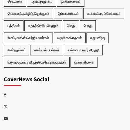
தொடர்கள்
நறுக்..துணுக்...
நுண்கலைகள்
நெல்லைத் தமிழில் திருக்குறள்
நேர்காணல்கள்
படக்கவிதைப் போட்டிகள்
பத்திகள்
பழகத் தெரிய வேணும்
பொது
பொது
போட்டிகளின் வெற்றியாளர்கள்
மரபுக் கவிதைகள்
மறு பகிர்வு
மின்னூல்கள்
வண்ணப் படங்கள்
வல்லமையாளர் விருது!
வல்லமையாளர் விருது பெற்றோரின் பட்டியல்
வார ராசி பலன்
CoverNews Social
Facebook
Twitter
Youtube