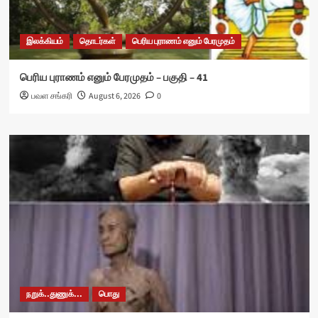
இலக்கியம்
தொடர்கள்
பெரிய புராணம் எனும் பேரமுதம்
பெரிய புராணம் எனும் பேரமுதம் – பகுதி – 41
பவள சங்கரி
August 6, 2026
0
நறுக்..துணுக்...
பொது