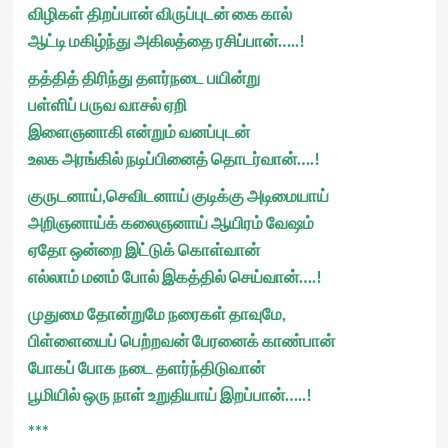
விழிகள் திறப்பான் விருப்புடன் கை கால்
ஆட்டி மகிழ்ந்து அகிலத்தை ரசிப்பான்…..!
தத்தித் திரிந்து தளர்நடை பயின்று
பள்ளிப் பருவ வாசல் ஏறி
இளைஞனாகி என்றும் வனப்புடன்
உலக அரங்கில் நடிப்பினைத் தொடர்வான்….!
குருடனாய்,செவிடனாய் குடிக்கு அடிமையாய்
அறிஞனாய்க் கலைஞனாய் ஆயிரம் வேஷம்
ஏதோ ஒன்றை இட்டுக் கொள்வான்
எல்லாம் மனம் போல் இகத்தில் செய்வான்….!
முதுமை தோன்றுமே நரைகள் தாவுமே,
பிள்ளையைப் பெற்றவன் பேரனைக் காண்பான்
போகப் போக நடை தளர்ந்திடுவான்
பூமியில் ஒரு நாள் உறுதியாய் இறப்பான்…..!
***