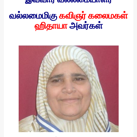
வல்லமைமிகு
கவிஞர் கலைமகள்
ஹிதாயா
அவர்கள்