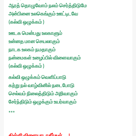
ஆரத் தொழுவோம் நலம் செர்த்திடுமே
அன்பினை உலகெங்கும் ஊட்டிடவே
(கல்வி ஒழுக்கம் )
ஊடக மென்பது உலகாளும்
உன்னத மான செயலாகும்
நாடக உலகம் நமதாகும்
நன்மைகள் உழைப்பில் விளைவாகும்
(கல்வி ஒழுக்கம் )
கல்வி ஒழுக்கம் வெளிப்பாடு
கற்று நல் வாழ்வினில் நடைபோடு
செல்வம் நிலைத்திடும் அறிவாகும்
சேர்ந்திடும் ஒழுக்கும் உயர்வாகும்
***
கிள்ளி விளையாடாதீர்கள் ….!