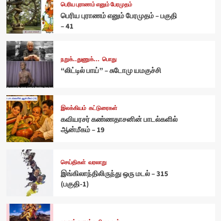
பெரிய புராணம் எனும் பேரமுதம்
பெரிய புராணம் எனும் பேரமுதம் – பகுதி
– 41
நறுக்..துணுக்...
பொது
“லிட்டில் பாய்” – சுடோமு யமகுச்சி
இலக்கியம்
கட்டுரைகள்
கவியரசர் கண்ணதாசனின் பாடல்களில்
ஆன்மீகம் – 19
செய்திகள்
வரலாறு
இங்கிலாந்திலிருந்து ஒரு மடல் – 315
(பகுதி-1)