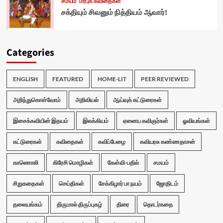
சமயம்
மரபுக் கவிதைகள்
சக்தியும் சிவனும் நித்தியம் ஆவார்!
Categories
ENGLISH
FEATURED
HOME-LIT
PEER REVIEWED
அறிந்துகொள்வோம்
அறிவியல்
ஆய்வுக் கட்டுரைகள்
இசைக்கவியின் இதயம்
இலக்கியம்
ஏனைய கவிஞர்கள்
ஓவியங்கள்
கட்டுரைகள்
கவிதைகள்
கவிப்பேழை
கவியரசு கண்ணதாசன்
காணொலி
கிரேசி மொழிகள்
கேள்வி-பதில்
சமயம்
சிறுகதைகள்
செய்திகள்
சேக்கிழார் பா நயம்
ஜோதிடம்
தலையங்கம்
திருமால் திருப்புகழ்
திரை
தொடர்கதை