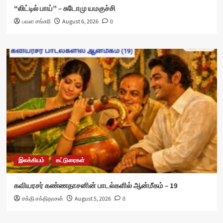
“லிட்டில் பாய்” – சுடோமு யமகுச்சி
பவள சங்கரி
August 6, 2026
0
இலக்கியம்
கட்டுரைகள்
கவியரசர் கண்ணதாசனின் பாடல்களில் ஆன்மீகம் – 19
சக்தி சக்திதாசன்
August 5, 2026
0