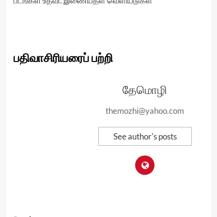
படங்கள் உதவி: இணையதள வெளியீடுகள்
பதிவாசிரியரைப் பற்றி
தேமொழி
themozhi@yahoo.com
See author's posts