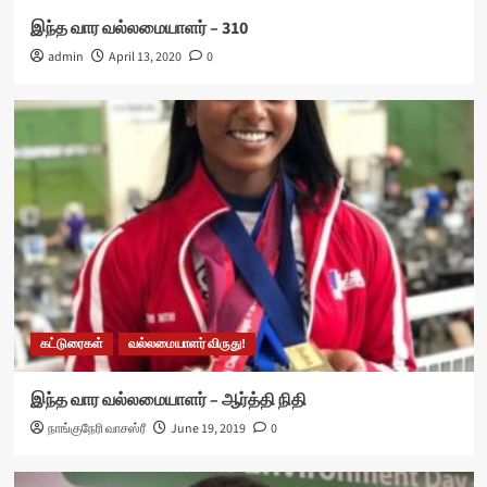
இந்த வார வல்லமையாளர் – 310
admin
April 13, 2020
0
கட்டுரைகள்
வல்லமையாளர் விருது!
இந்த வார வல்லமையாளர் – ஆர்த்தி நிதி
நாங்குநேரி வாசஸ்ரீ
June 19, 2019
0