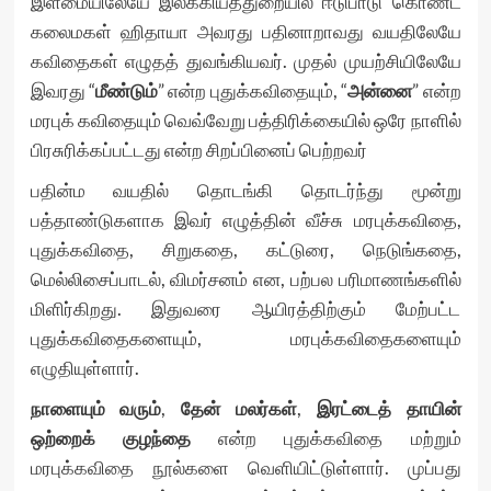
இளமையிலேயே இலக்கியத்துறையில் ஈடுபாடு கொண்ட
கலைமகள் ஹிதாயா அவரது பதினாறாவது வயதிலேயே
கவிதைகள் எழுதத் துவங்கியவர். முதல் முயற்சியிலேயே
இவரது “
மீண்டும்
” என்ற புதுக்கவிதையும், “
அன்னை
” என்ற
மரபுக் கவிதையும் வெவ்வேறு பத்திரிக்கையில் ஒரே நாளில்
பிரசுரிக்கப்பட்டது என்ற சிறப்பினைப் பெற்றவர்
பதின்ம வயதில் தொடங்கி தொடர்ந்து மூன்று
பத்தாண்டுகளாக இவர் எழுத்தின் வீச்சு மரபுக்கவிதை,
புதுக்கவிதை, சிறுகதை, கட்டுரை, நெடுங்கதை,
மெல்லிசைப்பாடல், விமர்சனம் என, பற்பல பரிமாணங்களில்
மிளிர்கிறது. இதுவரை ஆயிரத்திற்கும் மேற்பட்ட
புதுக்கவிதைகளையும், மரபுக்கவிதைகளையும்
எழுதியுள்ளார்.
நாளையும் வரும்
,
தேன் மலர்கள்
,
இரட்டைத் தாயின்
ஒற்றைக் குழந்தை
என்ற புதுக்கவிதை மற்றும்
மரபுக்கவிதை நூல்களை வெளியிட்டுள்ளார். முப்பது