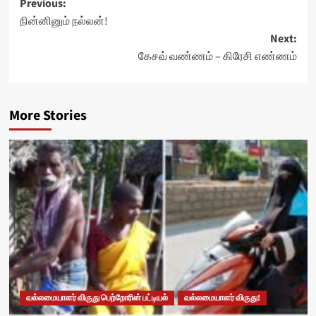
Post
Previous:
நின்னினும் நல்லன்!
navigation
Next:
கேசவ் வண்ணம் – கிரேசி எண்ணம்
More Stories
வல்லமையாளர் விருது பெற்றோரின் பட்டியல்
வல்லமையாளர் விருது!