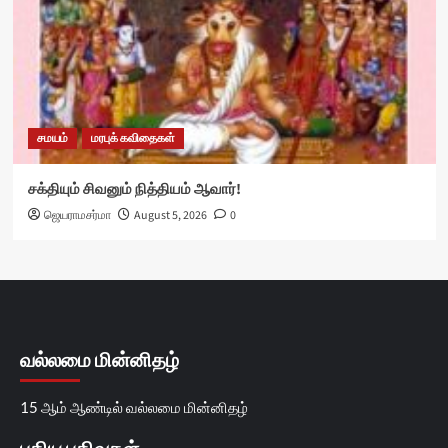
சமயம்
மரபுக் கவிதைகள்
சக்தியும் சிவனும் நித்தியம் ஆவார்!
ஜெயராமசர்மா
August 5, 2026
0
வல்லமை மின்னிதழ்
15 ஆம் ஆண்டில் வல்லமை மின்னிதழ்