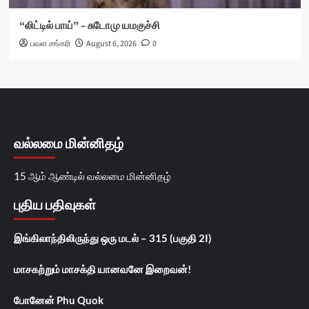
“லிட்டில் பாய்” – சுடோமு யமகுச்சி
பவள சங்கரி
August 6, 2026
0
வல்லமை மின்னிதழ்
15 ஆம் ஆண்டில் வல்லமை மின்னிதழ்
புதிய பதிவுகள்
இங்கிலாந்திலிருந்து ஒரு மடல் – 315 (பகுதி 2I)
மாசகற்றும் மாசக்தி யானவனே இறைவன்!
போனேன் Phu Quok