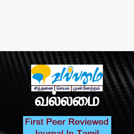
வல்லமை