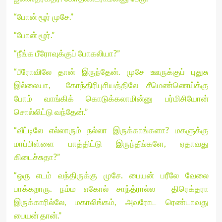
“போன் ழூர் முசே.”
“போன் ழூர்.”
“நீங்க பீரோவுக்குப் போகலியா?”
“பீரோவிலே தான் இருந்தேன். முசே ஊருக்குப் புதுசு
இல்லையா, கோந்திரிபுசியத்திலே சீமெண்ணெய்க்கு
போம் வாங்கிக் கொடுக்கலாமின்னு பர்மிசியோன்
சொல்லிட்டு வந்தேன்.”
“வீட்டிலே எல்லாரும் நல்லா இருக்காங்களா? மகளுக்கு
மாப்பிள்ளை பாத்திட்டு இருந்தீங்களே, ஏதாவது
கிடைச்சுதா?”
“ஒரு எடம் வந்திருக்கு முசே. பையன் பரீலே வேலை
பாக்கறாரு. நம்ம எகோல் சாந்த்ரால்ல திரெக்தரா
இருக்காரில்லே, மகாலிங்கம், அவரோட ரெண்டாவது
பையன் தான்.”