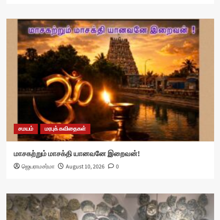
சமயம்
மரபுக் கவிதைகள்
மாசகற்றும் மாசக்தி யானவனே இறைவன்!
ஜெயராமசர்மா
August 10, 2026
0