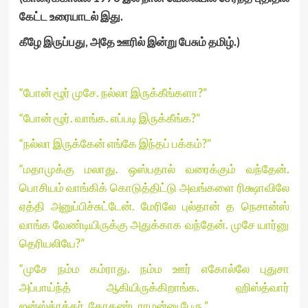
கேட்ட உரையாடல் இது.
கீழே இருப்பது, அதே ஊரில் இன்று பேசும் தமிழ்.
)
“போன் ழூர் முசே. நல்லா இருக்கீங்களா?”
“
போன் ழூர். வாங்க. எப்படி இருக்கீங்க?”
“
நல்லா இருக்கேன் எங்கே இந்தப் பக்கம்?”
“
மதாமுக்கு மலாது. ஒஸ்பதால் வரைக்கும் வந்தேன்.
பொசியம் வாங்கிக் கொடுத்திட்டு அவங்களை ரிக்ஷாவிலே
ஏத்தி அனுப்பிச்சுட்டேன். மேரிலே புல்தான் த நெசான்ஸ்
வாங்க வேண்டியிருக்கு அதுக்காக வந்தேன். முசே யார்னு
தெரியலியே?”
“முசே நம்ம கம்ராது. நம்ம ஊர் எகோல்லே புதுசா
அப்பாய்ந்த் ஆகியிருக்கிறாங்க. ஹிஸ்த்வார்
ஐன்ஸ்த்ரக்தர். கோதண்டராமன்னு பேரு.”