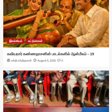
இலக்கியம்
கட்டுரைகள்
கவியரசர் கண்ணதாசனின் பாடல்களில் ஆன்மீகம் – 19
சக்தி சக்திதாசன்
August 5, 2026
0