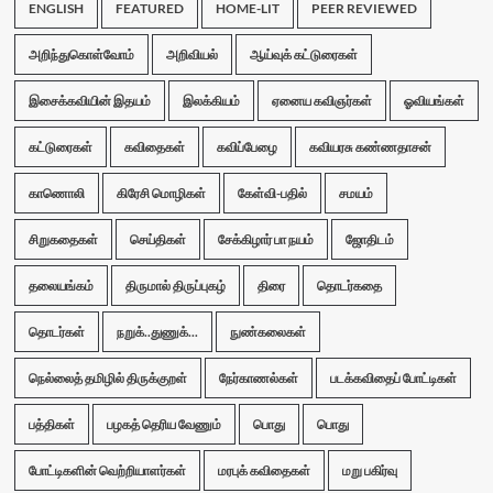
ENGLISH
FEATURED
HOME-LIT
PEER REVIEWED
அறிந்துகொள்வோம்
அறிவியல்
ஆய்வுக் கட்டுரைகள்
இசைக்கவியின் இதயம்
இலக்கியம்
ஏனைய கவிஞர்கள்
ஓவியங்கள்
கட்டுரைகள்
கவிதைகள்
கவிப்பேழை
கவியரசு கண்ணதாசன்
காணொலி
கிரேசி மொழிகள்
கேள்வி-பதில்
சமயம்
சிறுகதைகள்
செய்திகள்
சேக்கிழார் பா நயம்
ஜோதிடம்
தலையங்கம்
திருமால் திருப்புகழ்
திரை
தொடர்கதை
தொடர்கள்
நறுக்..துணுக்...
நுண்கலைகள்
நெல்லைத் தமிழில் திருக்குறள்
நேர்காணல்கள்
படக்கவிதைப் போட்டிகள்
பத்திகள்
பழகத் தெரிய வேணும்
பொது
பொது
போட்டிகளின் வெற்றியாளர்கள்
மரபுக் கவிதைகள்
மறு பகிர்வு