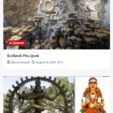
கட்டுரைகள்
போனேன் Phu Quok
நிர்மலா ராகவன்
August 10, 2026
0