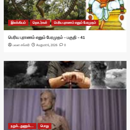
இலக்கியம்
தொடர்கள்
பெரிய புராணம் எனும் பேரமுதம்
பெரிய புராணம் எனும் பேரமுதம் – பகுதி – 41
பவள சங்கரி
August 6, 2026
0
நறுக்..துணுக்...
பொது