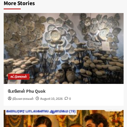
More Stories
கட்டுரைகள்
போனேன் Phu Quok
நிர்மலா ராகவன்
August 10, 2026
0