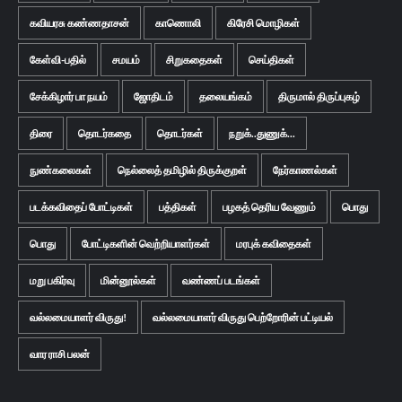
கவியரசு கண்ணதாசன்
காணொலி
கிரேசி மொழிகள்
கேள்வி-பதில்
சமயம்
சிறுகதைகள்
செய்திகள்
சேக்கிழார் பா நயம்
ஜோதிடம்
தலையங்கம்
திருமால் திருப்புகழ்
திரை
தொடர்கதை
தொடர்கள்
நறுக்..துணுக்...
நுண்கலைகள்
நெல்லைத் தமிழில் திருக்குறள்
நேர்காணல்கள்
படக்கவிதைப் போட்டிகள்
பத்திகள்
பழகத் தெரிய வேணும்
பொது
பொது
போட்டிகளின் வெற்றியாளர்கள்
மரபுக் கவிதைகள்
மறு பகிர்வு
மின்னூல்கள்
வண்ணப் படங்கள்
வல்லமையாளர் விருது!
வல்லமையாளர் விருது பெற்றோரின் பட்டியல்
வார ராசி பலன்