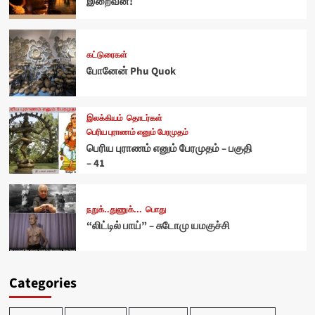
இறைவன்!
கட்டுரைகள்
போனேன் Phu Quok
இலக்கியம்
தொடர்கள்
பெரிய புராணம் எனும் பேரமுதம்
பெரிய புராணம் எனும் பேரமுதம் – பகுதி
– 41
நறுக்..துணுக்...
பொது
“லிட்டில் பாய்” – சுடோமு யமகுச்சி
Categories