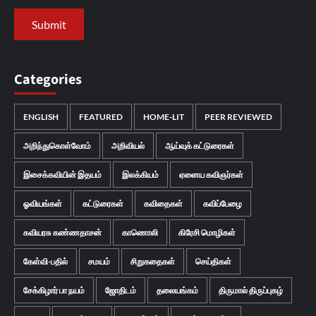
Categories
ENGLISH
FEATURED
HOME-LIT
PEER REVIEWED
அறிந்துகொள்வோம்
அறிவியல்
ஆய்வுக் கட்டுரைகள்
இசைக்கவியின் இதயம்
இலக்கியம்
ஏனைய கவிஞர்கள்
ஓவியங்கள்
கட்டுரைகள்
கவிதைகள்
கவிப்பேழை
கவியரசு கண்ணதாசன்
காணொலி
கிரேசி மொழிகள்
கேள்வி-பதில்
சமயம்
சிறுகதைகள்
செய்திகள்
சேக்கிழார் பா நயம்
ஜோதிடம்
தலையங்கம்
திருமால் திருப்புகழ்