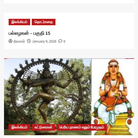
இலக்கியம்
தொடர்கதை
பல்லழகன் – பகுதி 15
திவாகர்
January 9, 2026
0
இலக்கியம்
கட்டுரைகள்
பெரிய புராணம் எனும் பேரமுதம்