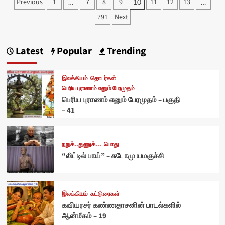
Posts
Previous
1
7
8
9
11
12
13
…
10
…
pagination
791
Next
Latest
Popular
Trending
இலக்கியம்
தொடர்கள்
பெரிய புராணம் எனும் பேரமுதம்
பெரிய புராணம் எனும் பேரமுதம் – பகுதி
– 41
நறுக்..துணுக்...
பொது
“லிட்டில் பாய்” – சுடோமு யமகுச்சி
இலக்கியம்
கட்டுரைகள்
கவியரசர் கண்ணதாசனின் பாடல்களில்
ஆன்மீகம் – 19