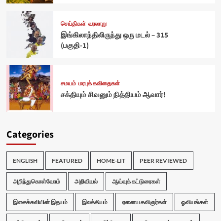
செய்திகள்
வரலாறு
இங்கிலாந்திலிருந்து ஒரு மடல் – 315
(பகுதி-1)
சமயம்
மரபுக் கவிதைகள்
சக்தியும் சிவனும் நித்தியம் ஆவார்!
Categories
ENGLISH
FEATURED
HOME-LIT
PEER REVIEWED
அறிந்துகொள்வோம்
அறிவியல்
ஆய்வுக் கட்டுரைகள்
இசைக்கவியின் இதயம்
இலக்கியம்
ஏனைய கவிஞர்கள்
ஓவியங்கள்