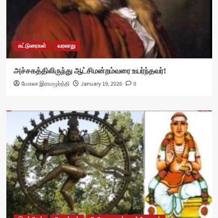
கட்டுரைகள்
வரலாறு
அச்சகத்திலிருந்து ஆட்சிமன்றம்வரை உயர்ந்தவர்!
மேகலா இராமமூர்த்தி
January 19, 2026
0