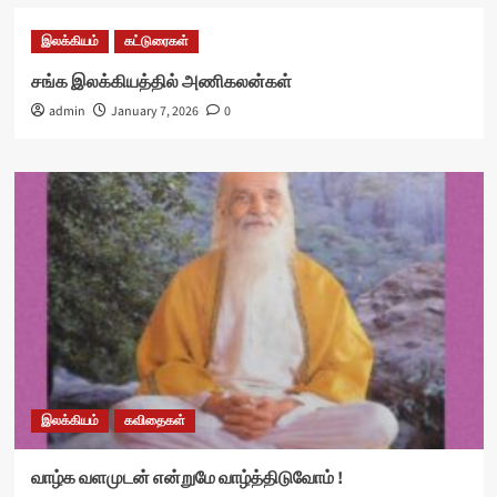
இலக்கியம்
கட்டுரைகள்
சங்க இலக்கியத்தில் அணிகலன்கள்
admin
January 7, 2026
0
இலக்கியம்
கவிதைகள்
வாழ்க வளமுடன் என்றுமே வாழ்த்திடுவோம் !