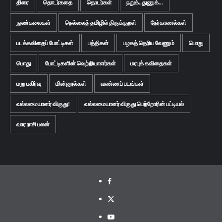
திரை
தொடர்கதை
தொடர்கள்
நறுக்..துணுக்...
நுண்கலைகள்
நெல்லைத் தமிழில் திருக்குறள்
நேர்காணல்கள்
படக்கவிதைப் போட்டிகள்
பத்திகள்
பழகத் தெரிய வேணும்
பொது
பொது
போட்டிகளின் வெற்றியாளர்கள்
மரபுக் கவிதைகள்
மறு பகிர்வு
மின்னூல்கள்
வண்ணப் படங்கள்
வல்லமையாளர் விருது!
வல்லமையாளர் விருது பெற்றோரின் பட்டியல்
வார ராசி பலன்
Facebook
Twitter
Youtube