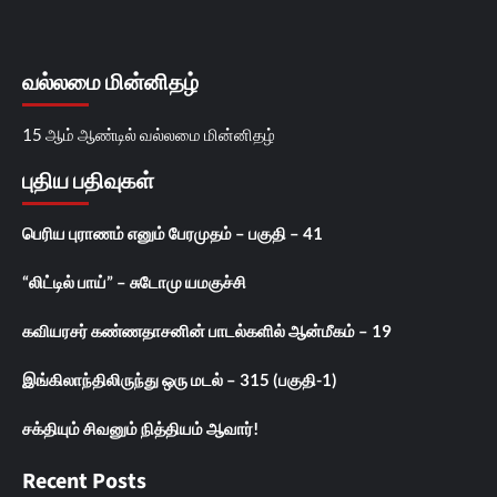
வல்லமை மின்னிதழ்
15 ஆம் ஆண்டில் வல்லமை மின்னிதழ்
புதிய பதிவுகள்
பெரிய புராணம் எனும் பேரமுதம் – பகுதி – 41
“லிட்டில் பாய்” – சுடோமு யமகுச்சி
கவியரசர் கண்ணதாசனின் பாடல்களில் ஆன்மீகம் – 19
இங்கிலாந்திலிருந்து ஒரு மடல் – 315 (பகுதி-1)
சக்தியும் சிவனும் நித்தியம் ஆவார்!
Recent Posts