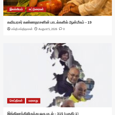
இலக்கியம்
கட்டுரைகள்
கவியரசர் கண்ணதாசனின் பாடல்களில் ஆன்மீகம் – 19
சக்தி சக்திதாசன்
August 5, 2026
0
செய்திகள்
வரலாறு
இங்கிலாந்திலிருந்து ஒரு மடல் – 315 (பகுதி-1)