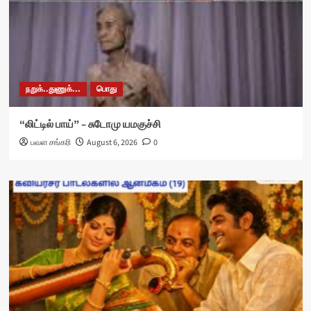
நறுக்..துணுக்...
பொது
“லிட்டில் பாய்” – சுடோமு யமகுச்சி
பவள சங்கரி
August 6, 2026
0