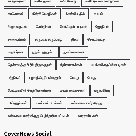
கட்டுரைகள்
கவிதைகள்
கவிப்பேழை
கவியரசு கண்ணதாசன்
காணொலி
கிரேசி மொழிகள்
கேள்வி-பதில்
சமயம்
சிறுகதைகள்
செய்திகள்
சேக்கிழார் பா நயம்
ஜோதிடம்
தலையங்கம்
திருமால் திருப்புகழ்
திரை
தொடர்கதை
தொடர்கள்
நறுக்..துணுக்...
நுண்கலைகள்
நெல்லைத் தமிழில் திருக்குறள்
நேர்காணல்கள்
படக்கவிதைப் போட்டிகள்
பத்திகள்
பழகத் தெரிய வேணும்
பொது
பொது
போட்டிகளின் வெற்றியாளர்கள்
மரபுக் கவிதைகள்
மறு பகிர்வு
மின்னூல்கள்
வண்ணப் படங்கள்
வல்லமையாளர் விருது!
வல்லமையாளர் விருது பெற்றோரின் பட்டியல்
வார ராசி பலன்
CoverNews Social