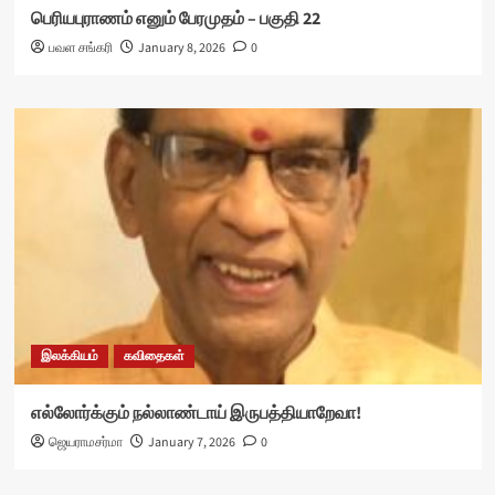
பெரியபுராணம் எனும் பேரமுதம் – பகுதி 22
பவள சங்கரி
January 8, 2026
0
இலக்கியம்
கவிதைகள்
எல்லோர்க்கும் நல்லாண்டாய் இருபத்தியாறேவா!
ஜெயராமசர்மா
January 7, 2026
0