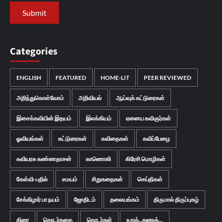
Categories
ENGLISH
FEATURED
HOME-LIT
PEER REVIEWED
அறிந்துகொள்வோம்
அறிவியல்
ஆய்வுக் கட்டுரைகள்
இசைக்கவியின் இதயம்
இலக்கியம்
ஏனைய கவிஞர்கள்
ஓவியங்கள்
கட்டுரைகள்
கவிதைகள்
கவிப்பேழை
கவியரசு கண்ணதாசன்
காணொலி
கிரேசி மொழிகள்
கேள்வி-பதில்
சமயம்
சிறுகதைகள்
செய்திகள்
சேக்கிழார் பா நயம்
ஜோதிடம்
தலையங்கம்
திருமால் திருப்புகழ்
திரை
தொடர்கதை
தொடர்கள்
நறுக்..துணுக்...