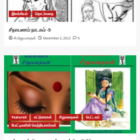
இலக்கியம்
தொடர்கதை
சீதாயணம் நாடகம் -9
சி.ஜெயபாரதன்
December 2, 2013
0
Featured
கட்டுரைகள்
சிறுகதைகள்
பெட்டகம்
போட்டிகளின் வெற்றியாளர்கள்