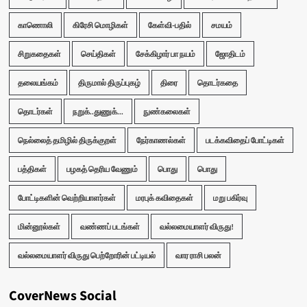
காணொலி
கிரேசி மொழிகள்
கேள்வி-பதில்
சமயம்
சிறுகதைகள்
செய்திகள்
சேக்கிழார் பா நயம்
ஜோதிடம்
தலையங்கம்
திருமால் திருப்புகழ்
திரை
தொடர்கதை
தொடர்கள்
நறுக்..துணுக்...
நுண்கலைகள்
நெல்லைத் தமிழில் திருக்குறள்
நேர்காணல்கள்
படக்கவிதைப் போட்டிகள்
பத்திகள்
பழகத் தெரிய வேணும்
பொது
பொது
போட்டிகளின் வெற்றியாளர்கள்
மரபுக் கவிதைகள்
மறு பகிர்வு
மின்னூல்கள்
வண்ணப் படங்கள்
வல்லமையாளர் விருது!
வல்லமையாளர் விருது பெற்றோரின் பட்டியல்
வார ராசி பலன்
CoverNews Social