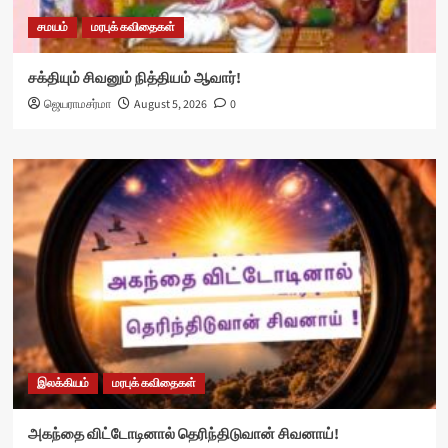
சமயம்
மரபுக் கவிதைகள்
சக்தியும் சிவனும் நித்தியம் ஆவார்!
ஜெயராமசர்மா
August 5, 2026
0
இலக்கியம்
மரபுக் கவிதைகள்
அகந்தை விட்டோடினால் தெரிந்திடுவான் சிவனாய்!