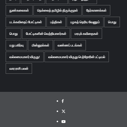
நுண்கலைகள்
நெல்லைத் தமிழில் திருக்குறள்
நேர்காணல்கள்
படக்கவிதைப் போட்டிகள்
பத்திகள்
பழகத் தெரிய வேணும்
பொது
பொது
போட்டிகளின் வெற்றியாளர்கள்
மரபுக் கவிதைகள்
மறு பகிர்வு
மின்னூல்கள்
வண்ணப் படங்கள்
வல்லமையாளர் விருது!
வல்லமையாளர் விருது பெற்றோரின் பட்டியல்
வார ராசி பலன்
Facebook
Twitter
Youtube