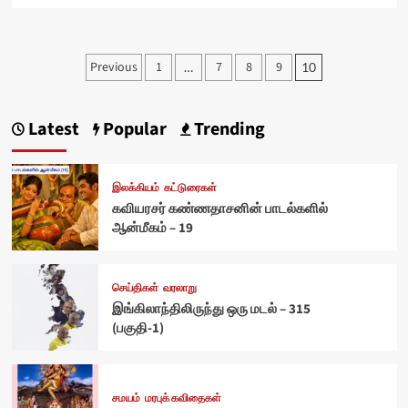
Posts
Previous
1
7
8
9
…
10
pagination
Latest
Popular
Trending
இலக்கியம்
கட்டுரைகள்
கவியரசர் கண்ணதாசனின் பாடல்களில்
ஆன்மீகம் – 19
செய்திகள்
வரலாறு
இங்கிலாந்திலிருந்து ஒரு மடல் – 315
(பகுதி-1)
சமயம்
மரபுக் கவிதைகள்