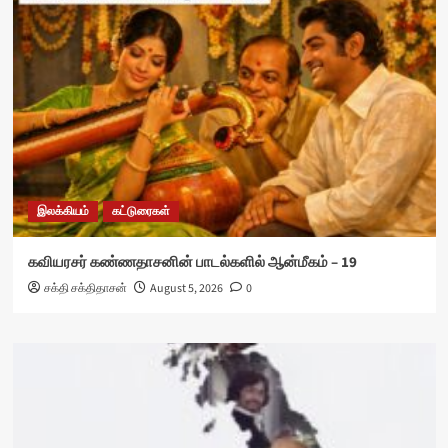
இலக்கியம்
கட்டுரைகள்
கவியரசர் கண்ணதாசனின் பாடல்களில் ஆன்மீகம் – 19
சக்தி சக்திதாசன்
August 5, 2026
0