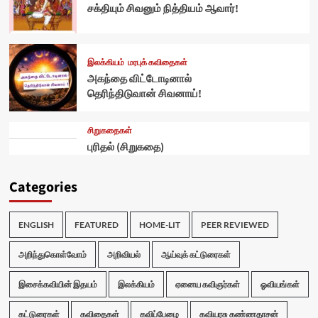
சக்தியும் சிவனும் நித்தியம் ஆவார்!
இலக்கியம்
மரபுக் கவிதைகள்
அகந்தை விட்டோடினால்
தெரிந்திடுவான் சிவனாய்!
சிறுகதைகள்
புரிதல் (சிறுகதை)
Categories
ENGLISH
FEATURED
HOME-LIT
PEER REVIEWED
அறிந்துகொள்வோம்
அறிவியல்
ஆய்வுக் கட்டுரைகள்
இசைக்கவியின் இதயம்
இலக்கியம்
ஏனைய கவிஞர்கள்
ஓவியங்கள்
கட்டுரைகள்
கவிதைகள்
கவிப்பேழை
கவியரசு கண்ணதாசன்