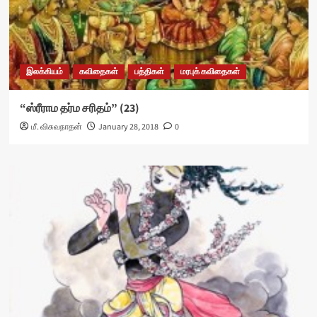
இலக்கியம்
கவிதைகள்
பத்திகள்
மரபுக் கவிதைகள்
“ஸ்ரீராம தர்ம சரிதம்” (23)
மீ. விசுவநாதன்
January 28, 2018
0