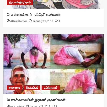
திருமால் திருப்புகழ்
கேசவ் வண்ணம் – கிரேசி எண்ணம்
கிரேசி மோகன்
January 27, 2018
0
Featured
இலக்கியம்
கட்டுரைகள்
யோகக்கலையின் இராணி ஞானம்மாள்!
பவள சங்கரி
January 27, 2018
1