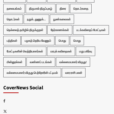
தலையங்கம்
திருமால் திருப்புகழ்
திரை
தொடர்கதை
தொடர்கள்
நறுக்..துணுக்...
நுண்கலைகள்
நெல்லைத் தமிழில் திருக்குறள்
நேர்காணல்கள்
படக்கவிதைப் போட்டிகள்
பத்திகள்
பழகத் தெரிய வேணும்
பொது
பொது
போட்டிகளின் வெற்றியாளர்கள்
மரபுக் கவிதைகள்
மறு பகிர்வு
மின்னூல்கள்
வண்ணப் படங்கள்
வல்லமையாளர் விருது!
வல்லமையாளர் விருது பெற்றோரின் பட்டியல்
வார ராசி பலன்
CoverNews Social
Facebook
Twitter