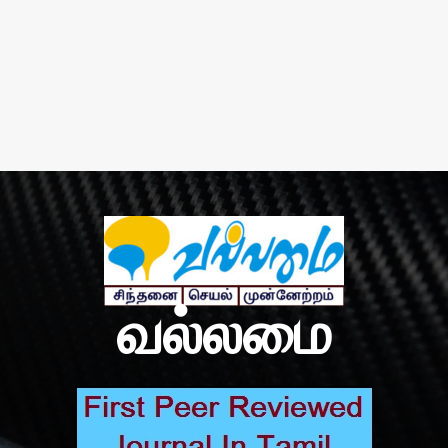
வல்லமை