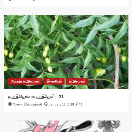
ஆய்வுக் கட்டுரைகள்
இலக்கியம்
கட்டுரைகள்
குறுந்தொகை நறுந்தேன் – 21
மேகலா இராமமூர்த்தி
January 26, 2018
1