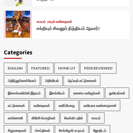
சமயம்
மரபுக் கவிதைகள்
சக்தியும் சிவனும் நித்தியம் ஆவார்!
Categories
ENGLISH
FEATURED
HOME-LIT
PEER REVIEWED
அறிந்துகொள்வோம்
அறிவியல்
ஆய்வுக் கட்டுரைகள்
இசைக்கவியின் இதயம்
இலக்கியம்
ஏனைய கவிஞர்கள்
ஓவியங்கள்
கட்டுரைகள்
கவிதைகள்
கவிப்பேழை
கவியரசு கண்ணதாசன்
காணொலி
கிரேசி மொழிகள்
கேள்வி-பதில்
சமயம்
சிறுகதைகள்
செய்திகள்
சேக்கிழார் பா நயம்
ஜோதிடம்