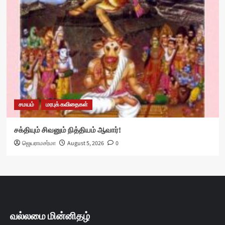
சமயம்
மரபுக் கவிதைகள்
சக்தியும் சிவனும் நித்தியம் ஆவார்!
ஜெயராமசர்மா
August 5, 2026
0
வல்லமை மின்னிதழ்