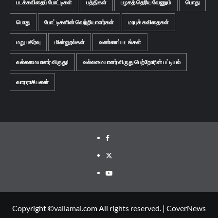
படக்கவிதைப் போட்டிகள்
பத்திகள்
பழகத் தெரிய வேணும்
பொது
பொது
போட்டிகளின் வெற்றியாளர்கள்
மரபுக் கவிதைகள்
மறு பகிர்வு
மின்னூல்கள்
வண்ணப் படங்கள்
வல்லமையாளர் விருது!
வல்லமையாளர் விருது பெற்றோரின் பட்டியல்
வார ராசி பலன்
Facebook
Twitter
Youtube
Copyright ©vallamai.com All rights reserved.
|
CoverNews