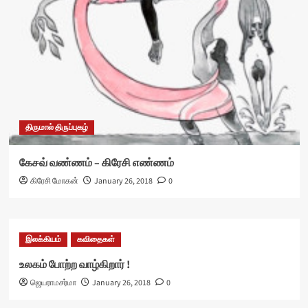
திருமால் திருப்புகழ்
கேசவ் வண்ணம் – கிரேசி எண்ணம்
கிரேசி மோகன்
January 26, 2018
0
இலக்கியம்
கவிதைகள்
உலகம் போற்ற வாழ்கிறார் !
ஜெயராமசர்மா
January 26, 2018
0