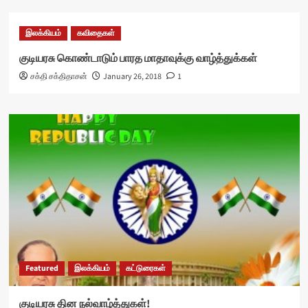
இலக்கியம்
கவிதைகள்
குடியரசு கொண்டாடும் பாரத மாதாவுக்கு வாழ்த்துக்கள்
சக்தி சக்திதாசன்
January 26, 2018
1
Featured
இலக்கியம்
கட்டுரைகள்
குடியரசு தின நல்வாழ்த்துகள்!