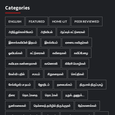
Categories
ENGLISH
FEATURED
HOME-LIT
PEER REVIEWED
அறிந்துகொள்வோம்
அறிவியல்
ஆய்வுக் கட்டுரைகள்
இசைக்கவியின் இதயம்
இலக்கியம்
ஏனைய கவிஞர்கள்
ஓவியங்கள்
கட்டுரைகள்
கவிதைகள்
கவிப்பேழை
கவியரசு கண்ணதாசன்
காணொலி
கிரேசி மொழிகள்
கேள்வி-பதில்
சமயம்
சிறுகதைகள்
செய்திகள்
சேக்கிழார் பா நயம்
ஜோதிடம்
தலையங்கம்
திருமால் திருப்புகழ்
திரை
தொடர்கதை
தொடர்கள்
நறுக்..துணுக்...
நுண்கலைகள்
நெல்லைத் தமிழில் திருக்குறள்
நேர்காணல்கள்