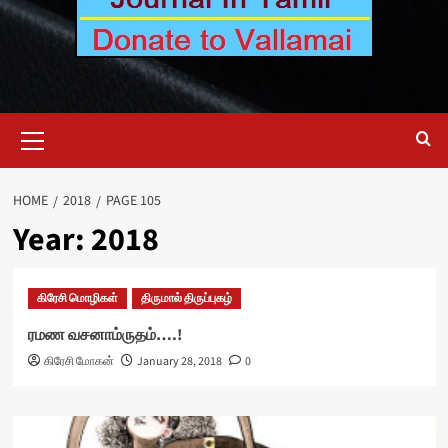
Primary
Menu
HOME
2018
PAGE 105
Year:
2018
கிரேசி மொழிகள்
திருமால் திருப்புகழ்
ரமண வசனாம்ருதம்….!
கிரேசி மோகன்
January 28, 2018
0