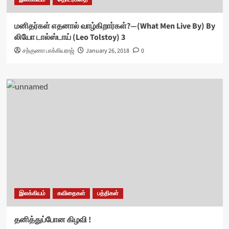
மனிதர்கள் எதனால் வாழ்கிறார்கள்?—(What Men Live By) By
லியோ டால்ஸ்டாய் (Leo Tolstoy) 3
சற்குணா பாக்கியராஜ்
January 26, 2018
0
இலக்கியம்
கவிதைகள்
பத்திகள்
தனித்துப்போன கிழவி !