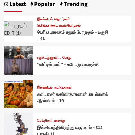
Latest
Popular
Trending
இலக்கியம்
தொடர்கள்
பெரிய புராணம் எனும் பேரமுதம்
பெரிய புராணம் எனும் பேரமுதம் – பகுதி
– 41
நறுக்..துணுக்...
பொது
“லிட்டில் பாய்” – சுடோமு யமகுச்சி
இலக்கியம்
கட்டுரைகள்
கவியரசர் கண்ணதாசனின் பாடல்களில்
ஆன்மீகம் – 19
செய்திகள்
வரலாறு
இங்கிலாந்திலிருந்து ஒரு மடல் – 315
(பகுதி-1)