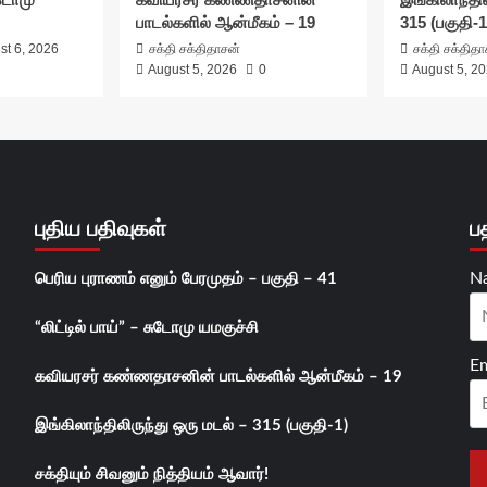
பாடல்களில் ஆன்மீகம் – 19
315 (பகுதி-1
st 6, 2026
சக்தி சக்திதாசன்
சக்தி சக்தித
August 5, 2026
0
August 5, 2
புதிய பதிவுகள்
ப
N
பெரிய புராணம் எனும் பேரமுதம் – பகுதி – 41
“லிட்டில் பாய்” – சுடோமு யமகுச்சி
Em
கவியரசர் கண்ணதாசனின் பாடல்களில் ஆன்மீகம் – 19
இங்கிலாந்திலிருந்து ஒரு மடல் – 315 (பகுதி-1)
சக்தியும் சிவனும் நித்தியம் ஆவார்!