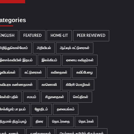
ategories
ENGLISH
FEATURED
HOME-LIT
PEER REVIEWED
அறிந்துகொள்வோம்
அறிவியல்
ஆய்வுக் கட்டுரைகள்
இசைக்கவியின் இதயம்
இலக்கியம்
ஏனைய கவிஞர்கள்
ஓவியங்கள்
கட்டுரைகள்
கவிதைகள்
கவிப்பேழை
கவியரசு கண்ணதாசன்
காணொலி
கிரேசி மொழிகள்
கேள்வி-பதில்
சமயம்
சிறுகதைகள்
செய்திகள்
சேக்கிழார் பா நயம்
ஜோதிடம்
தலையங்கம்
திருமால் திருப்புகழ்
திரை
தொடர்கதை
தொடர்கள்
நறுக்..துணுக்...
நுண்கலைகள்
நெல்லைத் தமிழில் திருக்குறள்