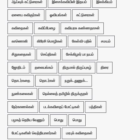
ஆய்வுக் கட்டுரைகள்
இசைக்கவியின் இதயம்
இலக்கியம்
ஏனைய கவிஞர்கள்
ஓவியங்கள்
கட்டுரைகள்
கவிதைகள்
கவிப்பேழை
கவியரசு கண்ணதாசன்
காணொலி
கிரேசி மொழிகள்
கேள்வி-பதில்
சமயம்
சிறுகதைகள்
செய்திகள்
சேக்கிழார் பா நயம்
ஜோதிடம்
தலையங்கம்
திருமால் திருப்புகழ்
திரை
தொடர்கதை
தொடர்கள்
நறுக்..துணுக்...
நுண்கலைகள்
நெல்லைத் தமிழில் திருக்குறள்
நேர்காணல்கள்
படக்கவிதைப் போட்டிகள்
பத்திகள்
பழகத் தெரிய வேணும்
பொது
பொது
போட்டிகளின் வெற்றியாளர்கள்
மரபுக் கவிதைகள்