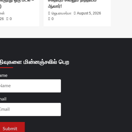
)
ஆவார்!
ாசன்
ஜெயராமசர்மா
August 5, 2026
026
0
0
திவுகளை மின்னஞ்சலில் பெற
ame
ail