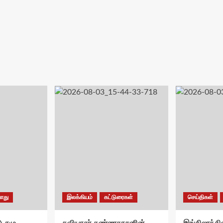
ொது
இலக்கியம்
கட்டுரைகள்
செய்திகள்
சுடோமு
கவியரசர் கண்ணதாசனின்
இங்கிலாந்தில