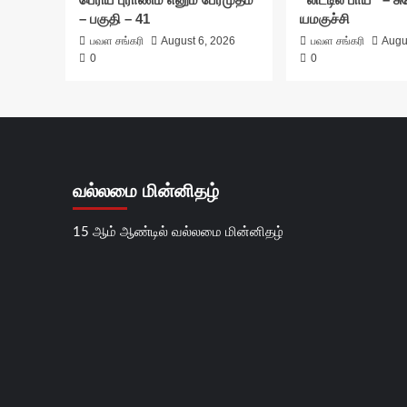
– பகுதி – 41
யமகுச்சி
பவள சங்கரி
August 6, 2026
பவள சங்கரி
Augu
0
0
வல்லமை மின்னிதழ்
15 ஆம் ஆண்டில் வல்லமை மின்னிதழ்