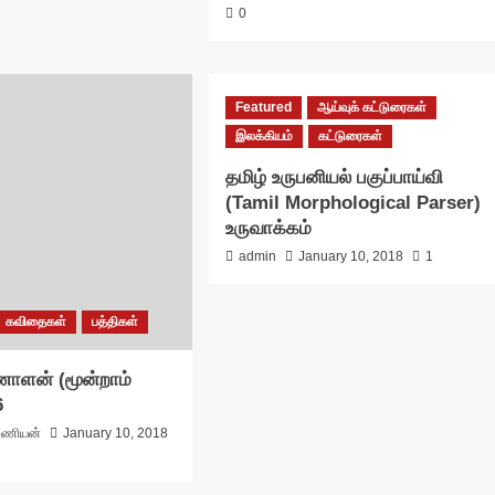
0
Featured
ஆய்வுக் கட்டுரைகள்
இலக்கியம்
கட்டுரைகள்
தமிழ் உருபனியல் பகுப்பாய்வி
(Tamil Morphological Parser)
உருவாக்கம்
admin
January 10, 2018
1
கவிதைகள்
பத்திகள்
ணாளன் (மூன்றாம்
6
ரமணியன்
January 10, 2018