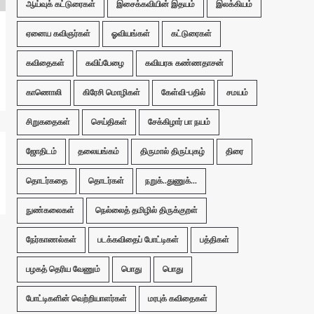
ஆய்வுக் கட்டுரைகள்
இசைக்கவியின் இதயம்
இலக்கியம்
ஏனைய கவிஞர்கள்
ஓவியங்கள்
கட்டுரைகள்
கவிதைகள்
கவிப்பேழை
கவியரசு கண்ணதாசன்
காணொலி
கிரேசி மொழிகள்
கேள்வி-பதில்
சமயம்
சிறுகதைகள்
செய்திகள்
சேக்கிழார் பா நயம்
ஜோதிடம்
தலையங்கம்
திருமால் திருப்புகழ்
திரை
தொடர்கதை
தொடர்கள்
நறுக்..துணுக்...
நுண்கலைகள்
நெல்லைத் தமிழில் திருக்குறள்
நேர்காணல்கள்
படக்கவிதைப் போட்டிகள்
பத்திகள்
பழகத் தெரிய வேணும்
பொது
பொது
போட்டிகளின் வெற்றியாளர்கள்
மரபுக் கவிதைகள்