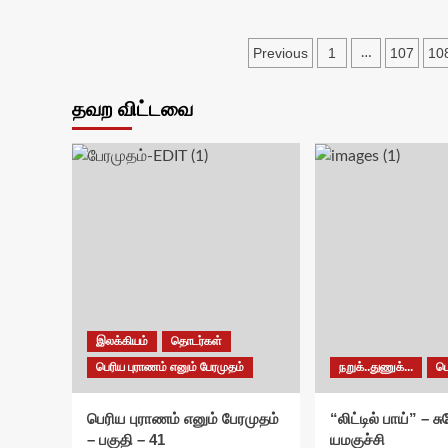
Posts
Previous
1
107
10
…
pagination
தவற விட்டவை
இலக்கியம்
தொடர்கள்
பெரிய புராணம் எனும் பேரமுதம்
நறுக்..துணுக்...
ப
பெரிய புராணம் எனும் பேரமுதம்
“லிட்டில் பாய்” – 
– பகுதி – 41
யமகுச்சி