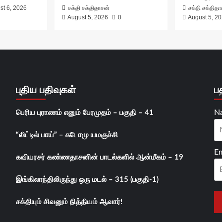
st 6, 2026
சக்தி சக்திதாசன்
சக்தி சக்தித
August 5, 2026
0
August 5, 2
புதிய பதிவுகள்
ப
N
பெரிய புராணம் எனும் பேரமுதம் – பகுதி – 41
“லிட்டில் பாய்” – சுடோமு யமகுச்சி
Em
கவியரசர் கண்ணதாசனின் பாடல்களில் ஆன்மீகம் – 19
இங்கிலாந்திலிருந்து ஒரு மடல் – 315 (பகுதி-1)
சக்தியும் சிவனும் நித்தியம் ஆவார்!