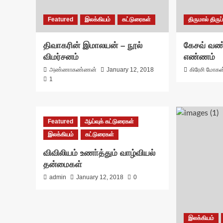
Featured
இலக்கியம்
கட்டுரைகள்
திருமால் திருப்
திவாகரின் இமாலயன் – நூல்
கேசவ் வண்
விமர்சனம்
எண்ணம்
அண்ணாகண்ணன்
January 12, 2018
கிரேசி மோகன
1
Featured
ஆய்வுக் கட்டுரைகள்
இலக்கியம்
கட்டுரைகள்
விவிலியம் உணா்த்தும் வாழ்வியல்
தன்மைகள்
admin
January 12, 2018
0
இலக்கியம்