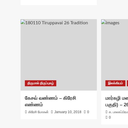
திருமால் திருப்புகழ்
இலக்கியம்
கேசவ் வண்ணம் – கிரேசி
மார்கழி ம
எண்ணம்
பகுதி) – 2
கிரேசி மோகன்
January 10, 2018
0
க. பாலசுப்பி
0