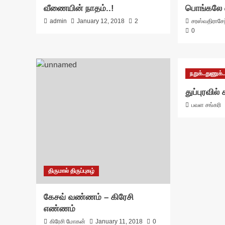
வீணையின் நாதம்..!
பொங்கலே 
admin
January 12, 2018
2
சரஸ்வதிராசேந
0
நறுக்..துணுக்..
துப்புரவில
பவள சங்கரி
திருமால் திருப்புகழ்
கேசவ் வண்ணம் – கிரேசி
எண்ணம்
கிரேசி மோகன்
January 11, 2018
0