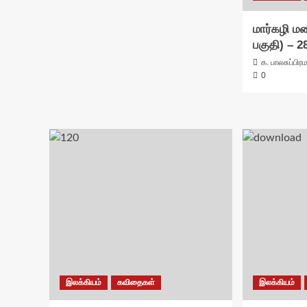
மார்கழி ம
பகுதி) – 2
க. பாலசுப்பி
0
இலக்கியம்
கவிதைகள்
இலக்கியம்