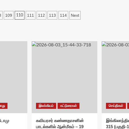
8
109
111
112
113
114
Next
110
ொது
இலக்கியம்
கட்டுரைகள்
செய்திகள்
சுடோமு
கவியரசர் கண்ணதாசனின்
இங்கிலாந்தில
பாடல்களில் ஆன்மீகம் – 19
315 (பகுதி-1