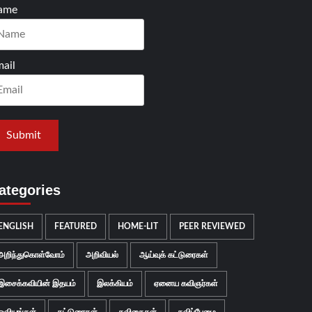
ame
ail
ategories
ENGLISH
FEATURED
HOME-LIT
PEER REVIEWED
அறிந்துகொள்வோம்
அறிவியல்
ஆய்வுக் கட்டுரைகள்
இசைக்கவியின் இதயம்
இலக்கியம்
ஏனைய கவிஞர்கள்
ஓவியங்கள்
கட்டுரைகள்
கவிதைகள்
கவிப்பேழை