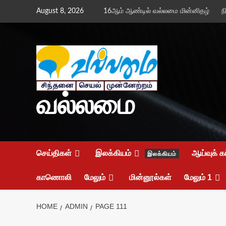
Skip
August 8, 2026
16ஆம் ஆண்டில் வல்லமை மின்னிதழ்
ந
to
content
வல்லமை
செய்திகள்
இலக்கியம்
ஆய்வுக் க
இலக்கியம்
காணொலி
மேலும்
மின்னூல்கள்
மேலும் 1
HOME
ADMIN
PAGE 111