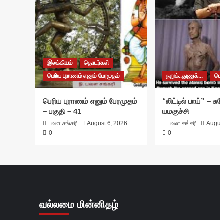
இலக்கியம்
தொடர்கள்
பெரிய புராணம் எனும் பேரமுதம்
நறுக்..துணுக்...
ப
பெரிய புராணம் எனும் பேரமுதம்
“லிட்டில் பாய்” – 
– பகுதி – 41
யமகுச்சி
பவள சங்கரி
August 6, 2026
பவள சங்கரி
Augu
0
0
வல்லமை மின்னிதழ்