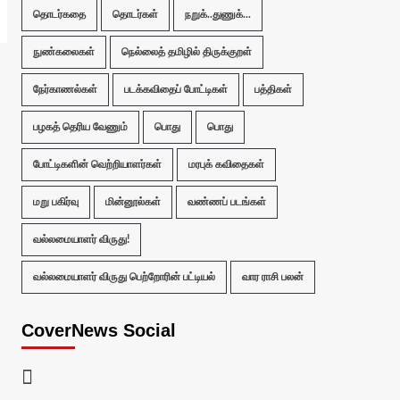
தொடர்கதை
தொடர்கள்
நறுக்..துணுக்...
நுண்கலைகள்
நெல்லைத் தமிழில் திருக்குறள்
நேர்காணல்கள்
படக்கவிதைப் போட்டிகள்
பத்திகள்
பழகத் தெரிய வேணும்
பொது
பொது
போட்டிகளின் வெற்றியாளர்கள்
மரபுக் கவிதைகள்
மறு பகிர்வு
மின்னூல்கள்
வண்ணப் படங்கள்
வல்லமையாளர் விருது!
வல்லமையாளர் விருது பெற்றோரின் பட்டியல்
வார ராசி பலன்
CoverNews Social
Facebook