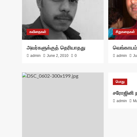
கவிதைகள்
சிறுகதைகள்
அவர்களுக்குத் தெரியாதது
வெங்காயம் 
admin
June 2, 2010
0
admin
Ju
பொது
சரோஜினி நா
admin
Ma