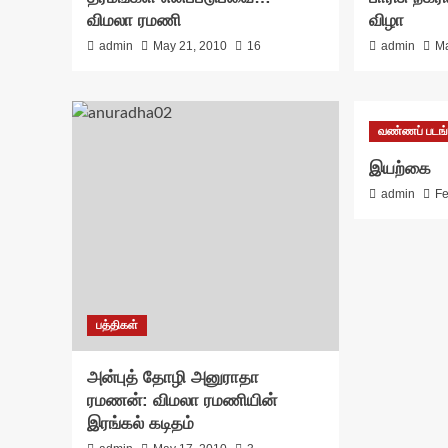
விமலா ரமணி
விழா
admin
May 21, 2010
16
admin
Ma
வண்ணப் படங்
இயற்கை
admin
Fe
பத்திகள்
அன்புத் தோழி அனுராதா
ரமணன்: விமலா ரமணியின்
இரங்கல் கடிதம்