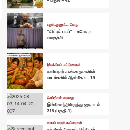
– பகுதி – 41
நறுக்..துணுக்...
பொது
“லிட்டில் பாய்” – சுடோமு
யமகுச்சி
இலக்கியம்
கட்டுரைகள்
கவியரசர் கண்ணதாசனின்
பாடல்களில் ஆன்மீகம் – 19
செய்திகள்
வரலாறு
இங்கிலாந்திலிருந்து ஒரு மடல் –
315 (பகுதி-1)
சமயம்
மரபுக் கவிதைகள்
சக்தியும் சிவனும் நித்தியம்