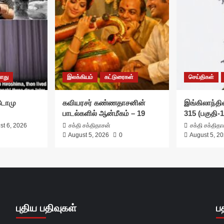
ொது
இலக்கியம்
கட்டுரைகள்
செய்திகள்
சுடோமு
கவியரசர் கண்ணதாசனின்
இங்கிலாந்தில
பாடல்களில் ஆன்மீகம் – 19
315 (பகுதி-1
st 6, 2026
சக்தி சக்திதாசன்
சக்தி சக்தித
August 5, 2026
0
August 5, 2
புதிய பதிவுகள்
ப