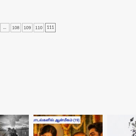
108
109
110
…
111
tion