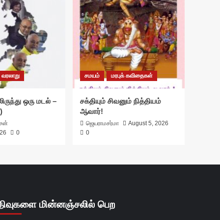
வரலாறு
சமயம்
மரபுக் கவிதைகள்
ிருந்து ஒரு மடல் –
சக்தியும் சிவனும் நித்தியம்
)
ஆவார்!
ாசன்
ஜெயராமசர்மா
August 5, 2026
026
0
0
திவுகளை மின்னஞ்சலில் பெற