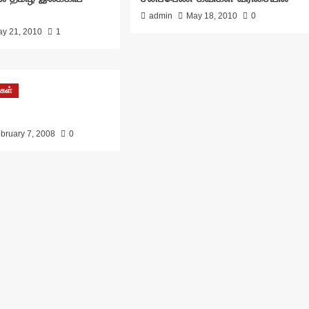
admin
May 18, 2010
0
y 21, 2010
1
கள்
bruary 7, 2008
0