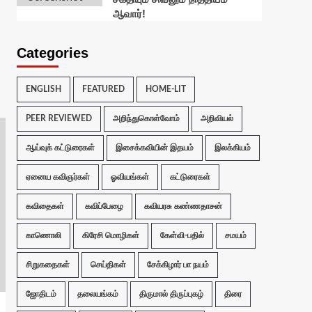
ஆவார்!
Categories
ENGLISH
FEATURED
HOME-LIT
PEER REVIEWED
அறிந்துகொள்வோம்
அறிவியல்
ஆய்வுக் கட்டுரைகள்
இசைக்கவியின் இதயம்
இலக்கியம்
ஏனைய கவிஞர்கள்
ஓவியங்கள்
கட்டுரைகள்
கவிதைகள்
கவிப்பேழை
கவியரசு கண்ணதாசன்
காணொலி
கிரேசி மொழிகள்
கேள்வி-பதில்
சமயம்
சிறுகதைகள்
செய்திகள்
சேக்கிழார் பா நயம்
ஜோதிடம்
தலையங்கம்
திருமால் திருப்புகழ்
திரை