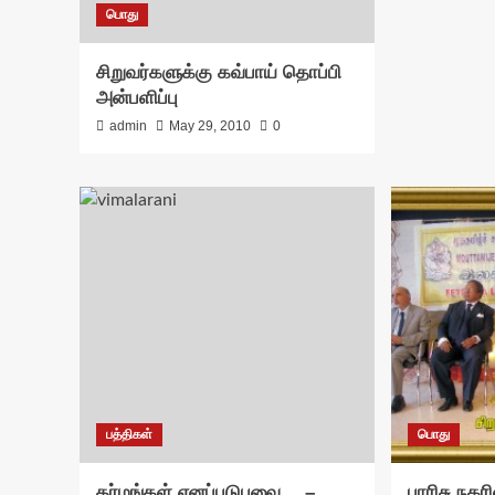
பொது
சிறுவர்களுக்கு கவ்பாய் தொப்பி
அன்பளிப்பு
admin
May 29, 2010
0
பத்திகள்
பொது
தர்மங்கள் எனப்படுபவை… –
பாரிசு நகர