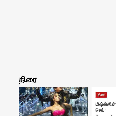
திரை
திரை
மிஷ்கினின் 
செய்’