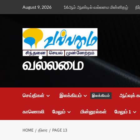
Skip
August 9, 2026
16ஆம் ஆண்டில் வல்லமை மின்னிதழ்
நி
to
content
வல்லமை
செய்திகள்
இலக்கியம்
ஆய்வுக் க
இலக்கியம்
காணொலி
மேலும்
மின்னூல்கள்
மேலும் 1
HOME
திரை
PAGE 13