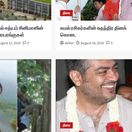
திரை
் சத்யம் சினிமாஸின்
கமல் ரசிகர்களின் சுதந்திர தினக்
ரையரங்குகள்
கொடை
ugust 22, 2010
0
editor
August 16, 2010
0
திரை