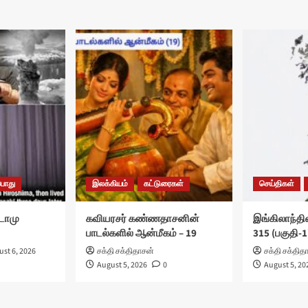
பொது
இலக்கியம்
கட்டுரைகள்
செய்திகள்
ுடோமு
கவியரசர் கண்ணதாசனின்
இங்கிலாந்தில
பாடல்களில் ஆன்மீகம் – 19
315 (பகுதி-1
st 6, 2026
சக்தி சக்திதாசன்
சக்தி சக்தித
August 5, 2026
0
August 5, 20