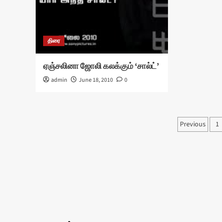
திரை
ஏஞ்சலினா ஜோலி கலக்கும் ‘சால்ட்’
admin
June 18, 2010
0
Posts
Previous
1
pagina