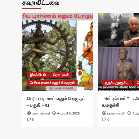
தவற விட்டவை
இலக்கியம்
தொடர்கள்
பெரிய புராணம் எனும் பேரமுதம்
நறுக்..துணுக்...
பெரிய புராணம் எனும் பேரமுதம்
“லிட்டில் பாய்” – ச
– பகுதி – 41
யமகுச்சி
பவள சங்கரி
August 6, 2026
பவள சங்கரி
Augu
0
0