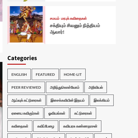
சமயம்
மரபுக் கவிதைகள்
சக்தியும் சிவனும் நித்தியம்
ஆவார்!
Categories
ENGLISH
FEATURED
HOME-LIT
PEER REVIEWED
அறிந்துகொள்வோம்
அறிவியல்
ஆய்வுக் கட்டுரைகள்
இசைக்கவியின் இதயம்
இலக்கியம்
ஏனைய கவிஞர்கள்
ஓவியங்கள்
கட்டுரைகள்
கவிதைகள்
கவிப்பேழை
கவியரசு கண்ணதாசன்