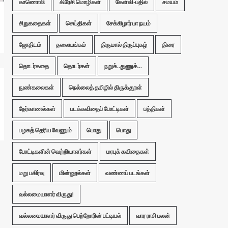
காணொலி
கிரேசி மொழிகள்
கேள்வி-பதில்
சமயம்
சிறுகதைகள்
செய்திகள்
சேக்கிழார் பா நயம்
ஜோதிடம்
தலையங்கம்
திருமால் திருப்புகழ்
திரை
தொடர்கதை
தொடர்கள்
நறுக்..துணுக்...
நுண்கலைகள்
நெல்லைத் தமிழில் திருக்குறள்
நேர்காணல்கள்
படக்கவிதைப் போட்டிகள்
பத்திகள்
பழகத் தெரிய வேணும்
பொது
பொது
போட்டிகளின் வெற்றியாளர்கள்
மரபுக் கவிதைகள்
மறு பகிர்வு
மின்னூல்கள்
வண்ணப் படங்கள்
வல்லமையாளர் விருது!
வல்லமையாளர் விருது பெற்றோரின் பட்டியல்
வார ராசி பலன்