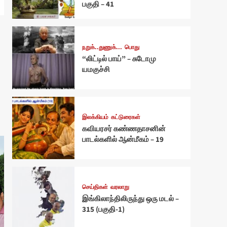
பகுதி – 41
நறுக்..துணுக்...
பொது
“லிட்டில் பாய்” – சுடோமு
யமகுச்சி
இலக்கியம்
கட்டுரைகள்
கவியரசர் கண்ணதாசனின்
பாடல்களில் ஆன்மீகம் – 19
செய்திகள்
வரலாறு
இங்கிலாந்திலிருந்து ஒரு மடல் –
315 (பகுதி-1)