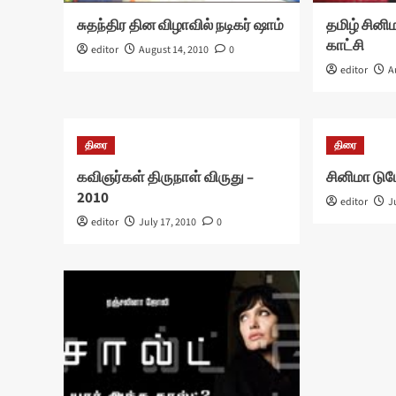
சுதந்திர தின விழாவில் நடிகர் ஷாம்
தமிழ் சினி
காட்சி
editor
August 14, 2010
0
editor
A
திரை
திரை
கவிஞர்கள் திருநாள் விருது –
சினிமா டுட
2010
editor
J
editor
July 17, 2010
0