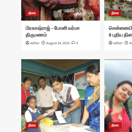
திரை
திரை
பி‌ரகா‌ஷ்‌ரா‌ஜ்‌ – போ‌னி‌ வர்‌மா‌
சென்னையில
தி‌ருமணம்
8 புதிய தி
editor
August 24, 2010
0
editor
A
திரை
திரை