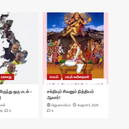
வரலாறு
சமயம்
மரபுக் கவிதைகள்
ிருந்து ஒரு மடல் –
சக்தியும் சிவனும் நித்தியம்
)
ஆவார்!
ாசன்
ஜெயராமசர்மா
August 5, 2026
26
0
0