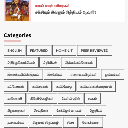
சமயம்
மரபுக் கவிதைகள்
சக்தியும் சிவனும் நித்தியம் ஆவார்!
Categories
ENGLISH
FEATURED
HOME-LIT
PEER REVIEWED
அறிந்துகொள்வோம்
அறிவியல்
ஆய்வுக் கட்டுரைகள்
இசைக்கவியின் இதயம்
இலக்கியம்
ஏனைய கவிஞர்கள்
ஓவியங்கள்
கட்டுரைகள்
கவிதைகள்
கவிப்பேழை
கவியரசு கண்ணதாசன்
காணொலி
கிரேசி மொழிகள்
கேள்வி-பதில்
சமயம்
சிறுகதைகள்
செய்திகள்
சேக்கிழார் பா நயம்
ஜோதிடம்
தலையங்கம்
திருமால் திருப்புகழ்
திரை
தொடர்கதை