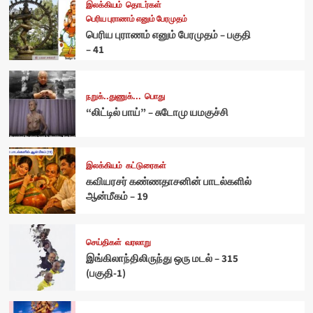
இலக்கியம்
தொடர்கள்
பெரிய புராணம் எனும் பேரமுதம்
பெரிய புராணம் எனும் பேரமுதம் – பகுதி
– 41
நறுக்..துணுக்...
பொது
“லிட்டில் பாய்” – சுடோமு யமகுச்சி
இலக்கியம்
கட்டுரைகள்
கவியரசர் கண்ணதாசனின் பாடல்களில்
ஆன்மீகம் – 19
செய்திகள்
வரலாறு
இங்கிலாந்திலிருந்து ஒரு மடல் – 315
(பகுதி-1)