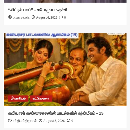
“லிட்டில் பாய்” – சுடோமு யமகுச்சி
பவள சங்கரி
August 6, 2026
0
இலக்கியம்
கட்டுரைகள்
கவியரசர் கண்ணதாசனின் பாடல்களில் ஆன்மீகம் – 19
சக்தி சக்திதாசன்
August 5, 2026
0