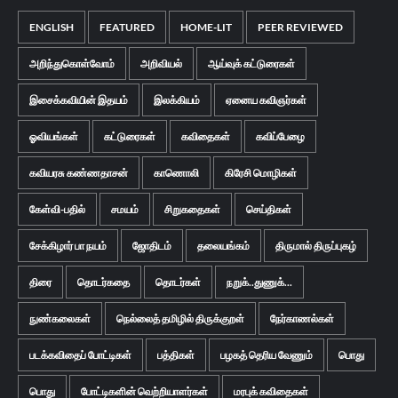
ENGLISH
FEATURED
HOME-LIT
PEER REVIEWED
அறிந்துகொள்வோம்
அறிவியல்
ஆய்வுக் கட்டுரைகள்
இசைக்கவியின் இதயம்
இலக்கியம்
ஏனைய கவிஞர்கள்
ஓவியங்கள்
கட்டுரைகள்
கவிதைகள்
கவிப்பேழை
கவியரசு கண்ணதாசன்
காணொலி
கிரேசி மொழிகள்
கேள்வி-பதில்
சமயம்
சிறுகதைகள்
செய்திகள்
சேக்கிழார் பா நயம்
ஜோதிடம்
தலையங்கம்
திருமால் திருப்புகழ்
திரை
தொடர்கதை
தொடர்கள்
நறுக்..துணுக்...
நுண்கலைகள்
நெல்லைத் தமிழில் திருக்குறள்
நேர்காணல்கள்
படக்கவிதைப் போட்டிகள்
பத்திகள்
பழகத் தெரிய வேணும்
பொது
பொது
போட்டிகளின் வெற்றியாளர்கள்
மரபுக் கவிதைகள்