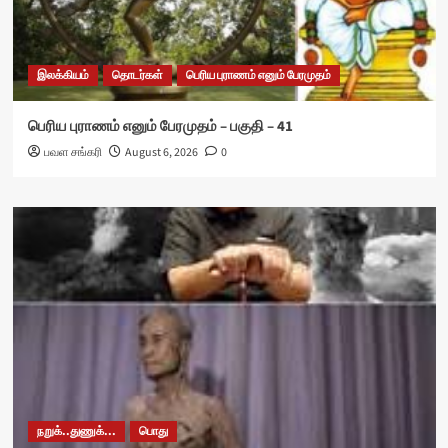
இலக்கியம்
தொடர்கள்
பெரிய புராணம் எனும் பேரமுதம்
பெரிய புராணம் எனும் பேரமுதம் – பகுதி – 41
பவள சங்கரி
August 6, 2026
0
நறுக்..துணுக்...
பொது