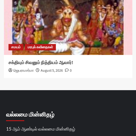
சமயம்
மரபுக் கவிதைகள்
சக்தியும் சிவனும் நித்தியம் ஆவார்!
ஜெயராமசர்மா
August 5, 2026
0
வல்லமை மின்னிதழ்
15 ஆம் ஆண்டில் வல்லமை மின்னிதழ்