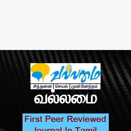
வல்லமை