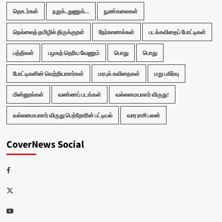
தொடர்கள்
நறுக்..துணுக்...
நுண்கலைகள்
நெல்லைத் தமிழில் திருக்குறள்
நேர்காணல்கள்
படக்கவிதைப் போட்டிகள்
பத்திகள்
பழகத் தெரிய வேணும்
பொது
பொது
போட்டிகளின் வெற்றியாளர்கள்
மரபுக் கவிதைகள்
மறு பகிர்வு
மின்னூல்கள்
வண்ணப் படங்கள்
வல்லமையாளர் விருது!
வல்லமையாளர் விருது பெற்றோரின் பட்டியல்
வார ராசி பலன்
CoverNews Social
Facebook
Twitter
Youtube