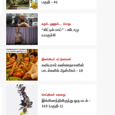
பகுதி – 41
நறுக்..துணுக்...
பொது
“லிட்டில் பாய்” – சுடோமு
யமகுச்சி
இலக்கியம்
கட்டுரைகள்
கவியரசர் கண்ணதாசனின்
பாடல்களில் ஆன்மீகம் – 19
செய்திகள்
வரலாறு
இங்கிலாந்திலிருந்து ஒரு மடல் –
315 (பகுதி-1)