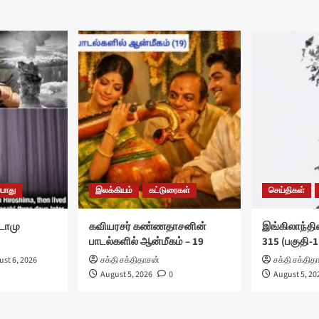
பொது
இலக்கியம்
கட்டுரைகள்
செய்திகள்
ுடோமு
கவியரசர் கண்ணதாசனின்
இங்கிலாந்தில
பாடல்களில் ஆன்மீகம் – 19
315 (பகுதி-1
st 6, 2026
சக்தி சக்திதாசன்
சக்தி சக்தித
August 5, 2026
0
August 5, 20