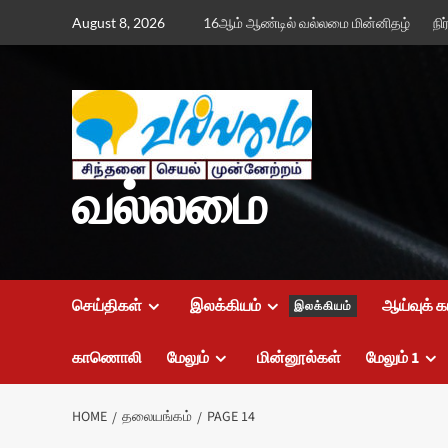
Skip
August 8, 2026
16ஆம் ஆண்டில் வல்லமை மின்னிதழ்
நி
to
content
வல்லமை
செய்திகள்
இலக்கியம்
ஆய்வுக் க
இலக்கியம்
காணொலி
மேலும்
மின்னூல்கள்
மேலும் 1
HOME
தலையங்கம்
PAGE 14