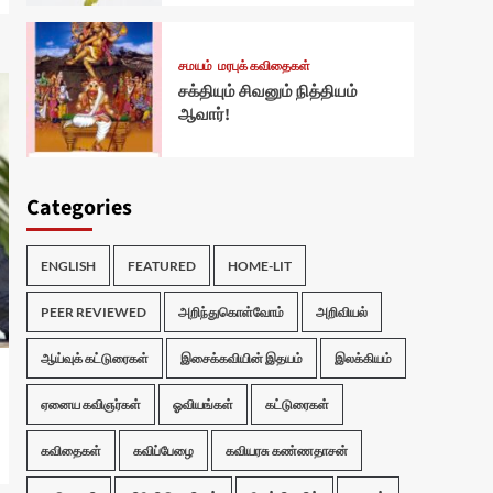
சமயம்
மரபுக் கவிதைகள்
சக்தியும் சிவனும் நித்தியம்
ஆவார்!
Categories
ENGLISH
FEATURED
HOME-LIT
PEER REVIEWED
அறிந்துகொள்வோம்
அறிவியல்
ஆய்வுக் கட்டுரைகள்
இசைக்கவியின் இதயம்
இலக்கியம்
ஏனைய கவிஞர்கள்
ஓவியங்கள்
கட்டுரைகள்
கவிதைகள்
கவிப்பேழை
கவியரசு கண்ணதாசன்