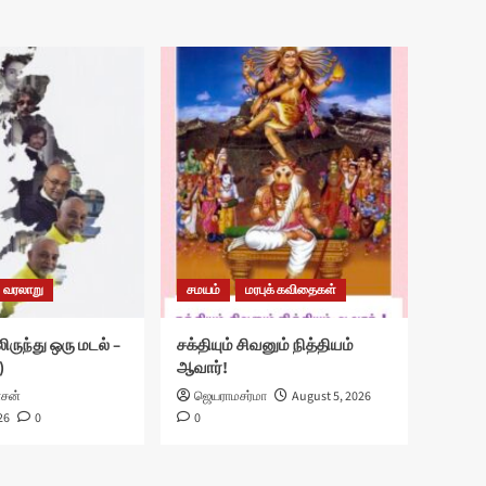
வரலாறு
சமயம்
மரபுக் கவிதைகள்
ிருந்து ஒரு மடல் –
சக்தியும் சிவனும் நித்தியம்
)
ஆவார்!
ாசன்
ஜெயராமசர்மா
August 5, 2026
26
0
0