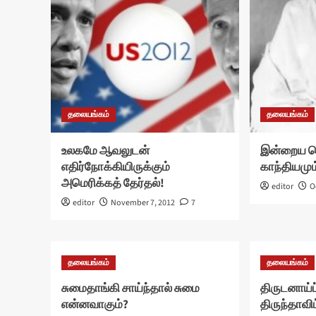
தலையங்கம்
தலையங்கம்
உலகமே ஆவலுடன்
இன்றைய ப
எதிர்நோக்கியிருக்கும்
காந்தியமும
அமெரிக்கத் தேர்தல்!
editor
O
editor
November 7, 2012
7
தலையங்கம்
தலையங்கம்
சுமைதாங்கி சாய்ந்தால் சுமை
திருடனாய்ப்
என்னவாகும்?
திருந்தாவிட