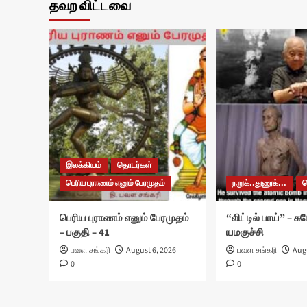
தவற விட்டவை
இலக்கியம்
தொடர்கள்
பெரிய புராணம் எனும் பேரமுதம்
நறுக்..துணுக்...
பெரிய புராணம் எனும் பேரமுதம்
“லிட்டில் பாய்” – ச
– பகுதி – 41
யமகுச்சி
பவள சங்கரி
August 6, 2026
பவள சங்கரி
Augu
0
0