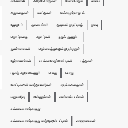
காணொலி
கிரேசி மொழிகள்
கேள்வி-பதில்
சமயம்
சிறுகதைகள்
செய்திகள்
சேக்கிழார் பா நயம்
ஜோதிடம்
தலையங்கம்
திருமால் திருப்புகழ்
திரை
தொடர்கதை
தொடர்கள்
நறுக்..துணுக்...
நுண்கலைகள்
நெல்லைத் தமிழில் திருக்குறள்
நேர்காணல்கள்
படக்கவிதைப் போட்டிகள்
பத்திகள்
பழகத் தெரிய வேணும்
பொது
பொது
போட்டிகளின் வெற்றியாளர்கள்
மரபுக் கவிதைகள்
மறு பகிர்வு
மின்னூல்கள்
வண்ணப் படங்கள்
வல்லமையாளர் விருது!
வல்லமையாளர் விருது பெற்றோரின் பட்டியல்
வார ராசி பலன்