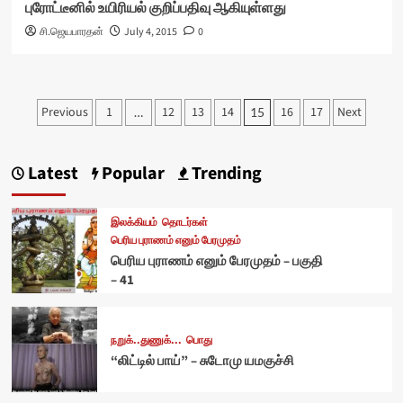
புரோட்டீனில் உயிரியல் குறிப்பதிவு ஆகியுள்ளது
சி.ஜெயபாரதன்
July 4, 2015
0
Posts
Previous
1
12
13
14
16
17
Next
…
15
pagination
Latest
Popular
Trending
இலக்கியம்
தொடர்கள்
பெரிய புராணம் எனும் பேரமுதம்
பெரிய புராணம் எனும் பேரமுதம் – பகுதி
– 41
நறுக்..துணுக்...
பொது
“லிட்டில் பாய்” – சுடோமு யமகுச்சி