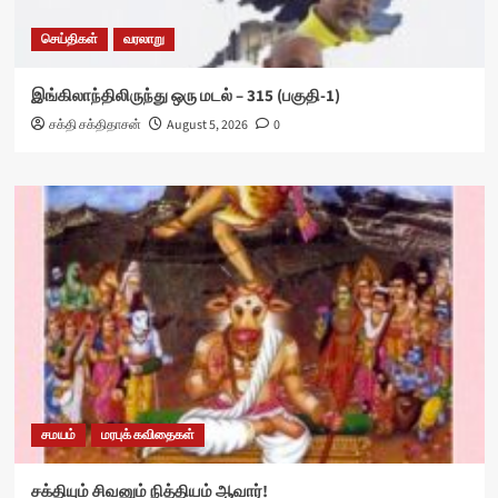
செய்திகள்
வரலாறு
இங்கிலாந்திலிருந்து ஒரு மடல் – 315 (பகுதி-1)
சக்தி சக்திதாசன்
August 5, 2026
0
சமயம்
மரபுக் கவிதைகள்
சக்தியும் சிவனும் நித்தியம் ஆவார்!