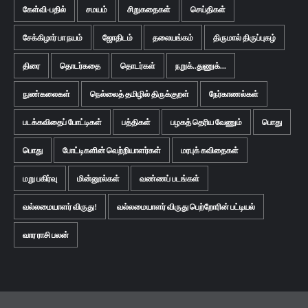
கேள்வி-பதில்
சமயம்
சிறுகதைகள்
செய்திகள்
சேக்கிழார் பா நயம்
ஜோதிடம்
தலையங்கம்
திருமால் திருப்புகழ்
திரை
தொடர்கதை
தொடர்கள்
நறுக்..துணுக்...
நுண்கலைகள்
நெல்லைத் தமிழில் திருக்குறள்
நேர்காணல்கள்
படக்கவிதைப் போட்டிகள்
பத்திகள்
பழகத் தெரிய வேணும்
பொது
பொது
போட்டிகளின் வெற்றியாளர்கள்
மரபுக் கவிதைகள்
மறு பகிர்வு
மின்னூல்கள்
வண்ணப் படங்கள்
வல்லமையாளர் விருது!
வல்லமையாளர் விருது பெற்றோரின் பட்டியல்
வார ராசி பலன்