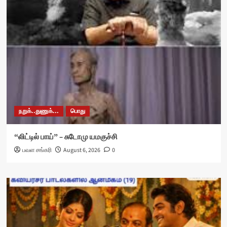
நறுக்..துணுக்...
பொது
“லிட்டில் பாய்” – சுடோமு யமகுச்சி
பவள சங்கரி
August 6, 2026
0