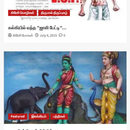
கிரேசி மொழிகள்
திருமால் திருப்புகழ்
கல்கியில் வந்த ”ஜாலி பேட்டி”…
கிரேசி மோகன்
July 6, 2015
0
Featured
இலக்கியம்
பத்திகள்