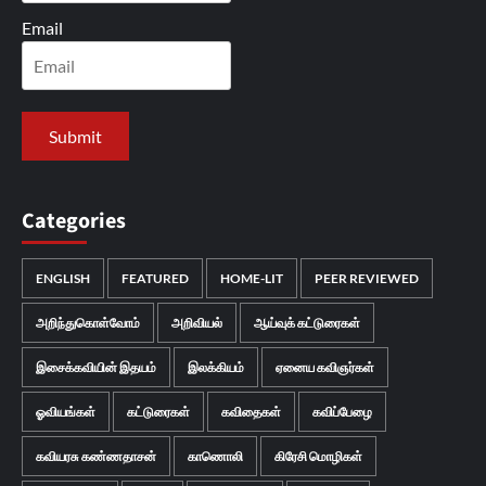
Email
Categories
ENGLISH
FEATURED
HOME-LIT
PEER REVIEWED
அறிந்துகொள்வோம்
அறிவியல்
ஆய்வுக் கட்டுரைகள்
இசைக்கவியின் இதயம்
இலக்கியம்
ஏனைய கவிஞர்கள்
ஓவியங்கள்
கட்டுரைகள்
கவிதைகள்
கவிப்பேழை
கவியரசு கண்ணதாசன்
காணொலி
கிரேசி மொழிகள்