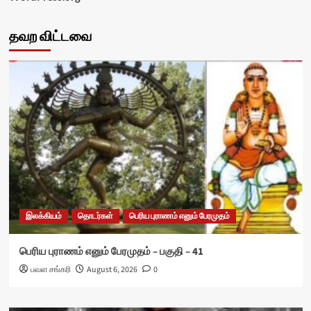
தவற விட்டவை
இலக்கியம்
தொடர்கள்
பெரிய புராணம் எனும் பேரமுதம்
பெரிய புராணம் எனும் பேரமுதம் – பகுதி – 41
பவள சங்கரி
August 6, 2026
0