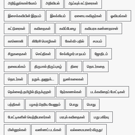
அறிந்துகொள்வோம்
அறிவியல்
ஆய்வுக் கட்டுரைகள்
இசைக்கவியின் இதயம்
இலக்கியம்
ஏனைய கவிஞர்கள்
ஓவியங்கள்
கட்டுரைகள்
கவிதைகள்
கவிப்பேழை
கவியரசு கண்ணதாசன்
காணொலி
கிரேசி மொழிகள்
கேள்வி-பதில்
சமயம்
சிறுகதைகள்
செய்திகள்
சேக்கிழார் பா நயம்
ஜோதிடம்
தலையங்கம்
திருமால் திருப்புகழ்
திரை
தொடர்கதை
தொடர்கள்
நறுக்..துணுக்...
நுண்கலைகள்
நெல்லைத் தமிழில் திருக்குறள்
நேர்காணல்கள்
படக்கவிதைப் போட்டிகள்
பத்திகள்
பழகத் தெரிய வேணும்
பொது
பொது
போட்டிகளின் வெற்றியாளர்கள்
மரபுக் கவிதைகள்
மறு பகிர்வு
மின்னூல்கள்
வண்ணப் படங்கள்
வல்லமையாளர் விருது!