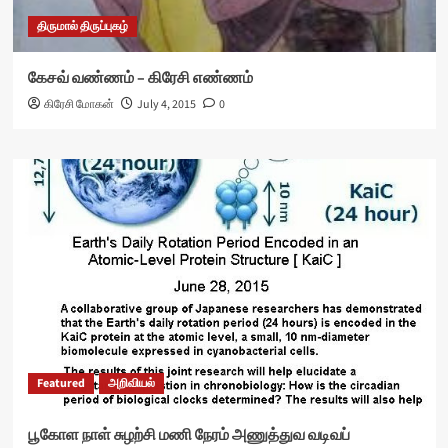
திருமால் திருப்புகழ்
கேசவ் வண்ணம் – கிரேசி எண்ணம்
கிரேசி மோகன்
July 4, 2015
0
Featured
அறிவியல்
பூகோள நாள் சுழற்சி மணி நேரம் அணுத்துவ வடிவப்