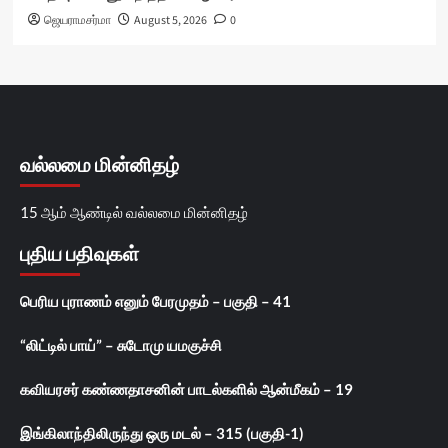
ஜெயராமசர்மா
August 5, 2026
0
வல்லமை மின்னிதழ்
15 ஆம் ஆண்டில் வல்லமை மின்னிதழ்
புதிய பதிவுகள்
பெரிய புராணம் எனும் பேரமுதம் – பகுதி – 41
“லிட்டில் பாய்” – சுடோமு யமகுச்சி
கவியரசர் கண்ணதாசனின் பாடல்களில் ஆன்மீகம் – 19
இங்கிலாந்திலிருந்து ஒரு மடல் – 315 (பகுதி-1)