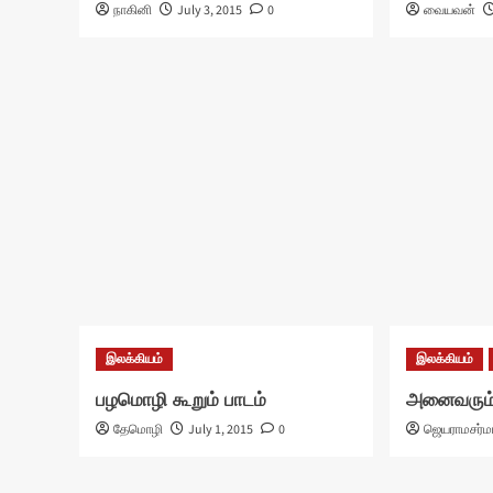
நாகினி
July 3, 2015
0
வையவன்
இலக்கியம்
இலக்கியம்
பழமொழி கூறும் பாடம்
அனைவரும்
தேமொழி
July 1, 2015
0
ஜெயராமசர்ம