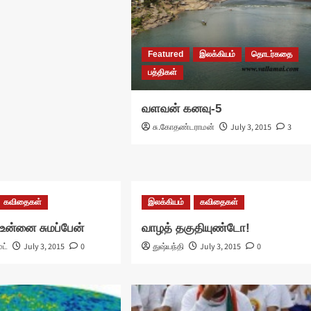
Featured
இலக்கியம்
தொடர்கதை
பத்திகள்
வளவன் கனவு-5
சு.கோதண்டராமன்
July 3, 2015
3
கவிதைகள்
இலக்கியம்
கவிதைகள்
 உன்னை சுமப்பேன்
வாழத் தகுதியுண்டோ!
மட்
July 3, 2015
0
துஷ்யந்தி
July 3, 2015
0