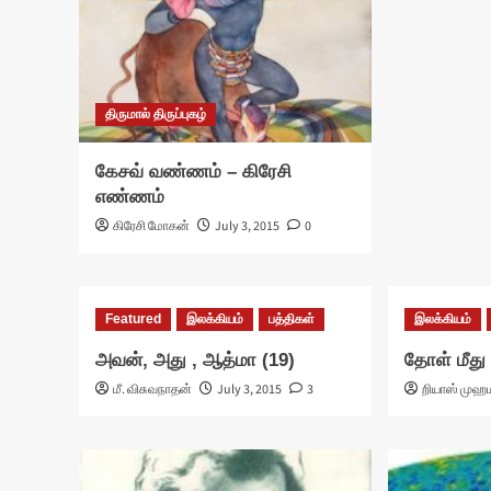
திருமால் திருப்புகழ்
கேசவ் வண்ணம் – கிரேசி
எண்ணம்
கிரேசி மோகன்
July 3, 2015
0
Featured
இலக்கியம்
பத்திகள்
இலக்கியம்
அவன், அது , ஆத்மா (19)
தோள் மீது
மீ. விசுவநாதன்
July 3, 2015
3
றியாஸ் முஹ