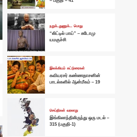
– பகுதி – 41
நறுக்..துணுக்...
பொது
“லிட்டில் பாய்” – சுடோமு
யமகுச்சி
இலக்கியம்
கட்டுரைகள்
கவியரசர் கண்ணதாசனின்
பாடல்களில் ஆன்மீகம் – 19
செய்திகள்
வரலாறு
இங்கிலாந்திலிருந்து ஒரு மடல் –
315 (பகுதி-1)