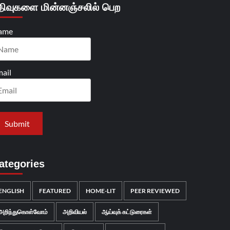
திவுகளை மின்னஞ்சலில் பெற
ame
ail
ategories
ENGLISH
FEATURED
HOME-LIT
PEER REVIEWED
அறிந்துகொள்வோம்
அறிவியல்
ஆய்வுக் கட்டுரைகள்