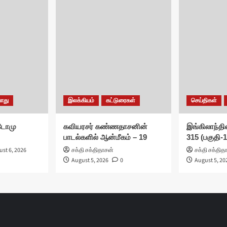
ொது
இலக்கியம்
கட்டுரைகள்
செய்திகள்
சுடோமு
கவியரசர் கண்ணதாசனின்
இங்கிலாந்தில
பாடல்களில் ஆன்மீகம் – 19
315 (பகுதி-1
st 6, 2026
சக்தி சக்திதாசன்
சக்தி சக்தித
August 5, 2026
0
August 5, 20