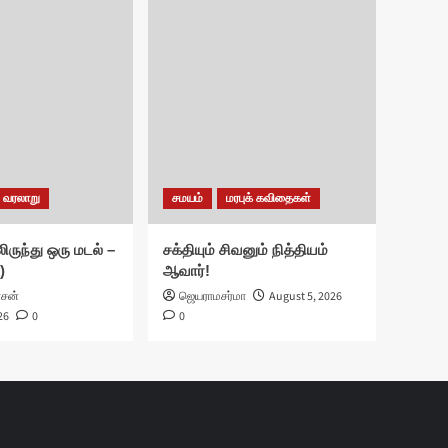
வரலாறு
சமயம்
மரபுக் கவிதைகள்
ிருந்து ஒரு மடல் –
சக்தியும் சிவனும் நித்தியம்
)
ஆவார்!
ாசன்
ஜெயராமசர்மா
August 5, 2026
26
0
0