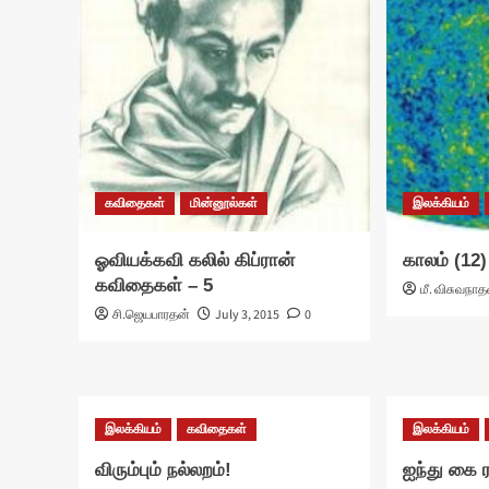
கவிதைகள்
மின்னூல்கள்
இலக்கியம்
ஓவியக்கவி கலில் கிப்ரான்
காலம் (12)
கவிதைகள் – 5
மீ. விசுவநாத
சி.ஜெயபாரதன்
July 3, 2015
0
இலக்கியம்
கவிதைகள்
இலக்கியம்
விரும்பும் நல்லறம்!
ஐந்து கை ர