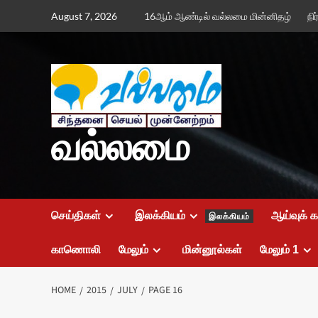
Skip
August 7, 2026
16ஆம் ஆண்டில் வல்லமை மின்னிதழ்
நி
to
content
வல்லமை
செய்திகள்
இலக்கியம்
ஆய்வுக் 
இலக்கியம்
காணொலி
மேலும்
மின்னூல்கள்
மேலும் 1
HOME
2015
JULY
PAGE 16