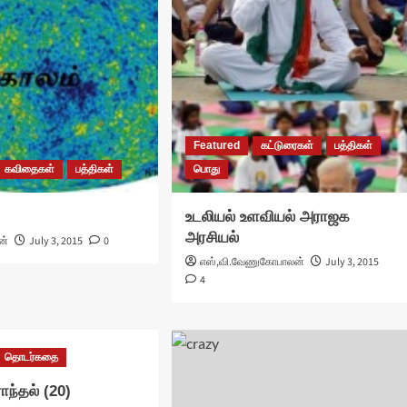
Featured
கட்டுரைகள்
பத்திகள்
கவிதைகள்
பத்திகள்
பொது
உடலியல் உளவியல் அராஜக
அரசியல்
ன்
July 3, 2015
0
எஸ்,வி.வேணுகோபாலன்
July 3, 2015
4
தொடர்கதை
ாந்தல் (20)