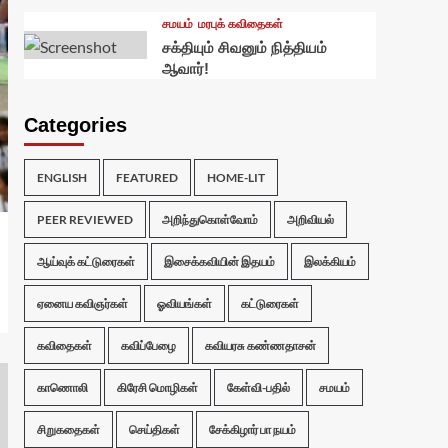
சமயம்
மரபுக் கவிதைகள்
சக்தியும் சிவனும் நித்தியம்
ஆவார்!
Categories
ENGLISH
FEATURED
HOME-LIT
PEER REVIEWED
அறிந்துகொள்வோம்
அறிவியல்
ஆய்வுக் கட்டுரைகள்
இசைக்கவியின் இதயம்
இலக்கியம்
ஏனைய கவிஞர்கள்
ஓவியங்கள்
கட்டுரைகள்
கவிதைகள்
கவிப்பேழை
கவியரசு கண்ணதாசன்
காணொலி
கிரேசி மொழிகள்
கேள்வி-பதில்
சமயம்
சிறுகதைகள்
செய்திகள்
சேக்கிழார் பா நயம்