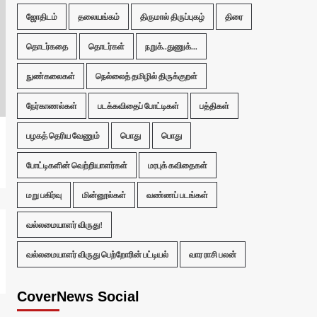
ஜோதிடம்
தலையங்கம்
திருமால் திருப்புகழ்
திரை
தொடர்கதை
தொடர்கள்
நறுக்..துணுக்...
நுண்கலைகள்
நெல்லைத் தமிழில் திருக்குறள்
நேர்காணல்கள்
படக்கவிதைப் போட்டிகள்
பத்திகள்
பழகத் தெரிய வேணும்
பொது
பொது
போட்டிகளின் வெற்றியாளர்கள்
மரபுக் கவிதைகள்
மறு பகிர்வு
மின்னூல்கள்
வண்ணப் படங்கள்
வல்லமையாளர் விருது!
வல்லமையாளர் விருது பெற்றோரின் பட்டியல்
வார ராசி பலன்
CoverNews Social