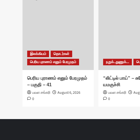
இலக்கியம்
தொடர்கள்
பெரிய புராணம் எனும் பேரமுதம்
நறுக்..துணுக்...
ப
பெரிய புராணம் எனும் பேரமுதம்
“லிட்டில் பாய்” – 
– பகுதி – 41
யமகுச்சி
பவள சங்கரி
August 6, 2026
பவள சங்கரி
Augu
0
0