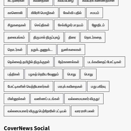
கட்டுரைகள்
கவிதைகள்
கவிப்பேழை
கவியரசு கண்ணதாசன்
காணொலி
கிரேசி மொழிகள்
கேள்வி-பதில்
சமயம்
சிறுகதைகள்
செய்திகள்
சேக்கிழார் பா நயம்
ஜோதிடம்
தலையங்கம்
திருமால் திருப்புகழ்
திரை
தொடர்கதை
தொடர்கள்
நறுக்..துணுக்...
நுண்கலைகள்
நெல்லைத் தமிழில் திருக்குறள்
நேர்காணல்கள்
படக்கவிதைப் போட்டிகள்
பத்திகள்
பழகத் தெரிய வேணும்
பொது
பொது
போட்டிகளின் வெற்றியாளர்கள்
மரபுக் கவிதைகள்
மறு பகிர்வு
மின்னூல்கள்
வண்ணப் படங்கள்
வல்லமையாளர் விருது!
வல்லமையாளர் விருது பெற்றோரின் பட்டியல்
வார ராசி பலன்
CoverNews Social