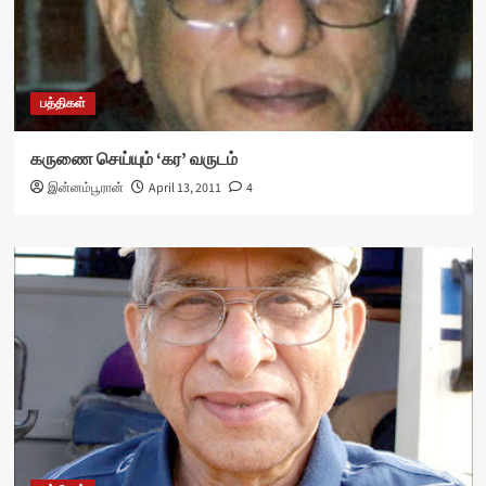
பத்திகள்
கருணை செய்யும் ‘கர’ வருடம்
இன்னம்பூரான்
April 13, 2011
4