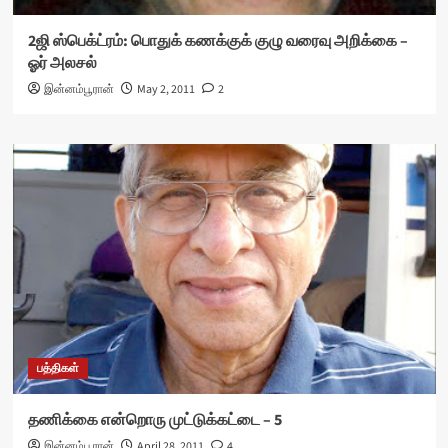
2ஜி ஸ்பெக்ட்ரம்: பொதுக் கணக்குக் குழு வரைவு அறிக்கை –
ஓர் அலசல்
இன்னம்பூரான்
May 2, 2011
2
பத்திகள்
தணிக்கை என்றொரு முட்டுக்கட்டை – 5
இன்னம்பூரான்
April 28, 2011
4