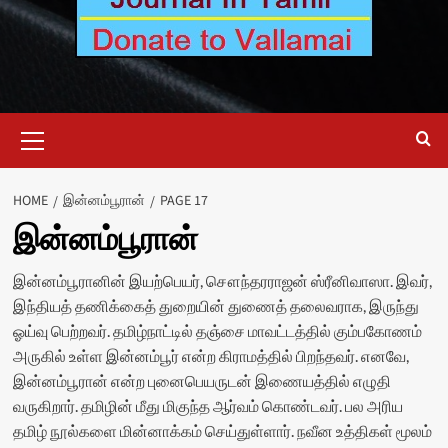
Primary
Menu
HOME
இன்னம்பூரான்
PAGE 17
இன்னம்பூரான்
இன்னம்பூரானின் இயற்பெயர், சௌந்தரராஜன் ஸ்ரீனிவாஸா. இவர்,
இந்தியத் தணிக்கைத் துறையின் துணைத் தலைவராக, இருந்து
ஓய்வு பெற்றவர். தமிழ்நாட்டில் தஞ்சை மாவட்டத்தில் கும்பகோணம்
அருகில் உள்ள இன்னம்பூர் என்ற கிராமத்தில் பிறந்தவர். எனவே,
இன்னம்பூரான் என்ற புனைபெயருடன் இணையத்தில் எழுதி
வருகிறார். தமிழின் மீது மிகுந்த ஆர்வம் கொண்டவர். பல அரிய
தமிழ் நூல்களை மின்னாக்கம் செய்துள்ளார். நவீன உத்திகள் மூலம்