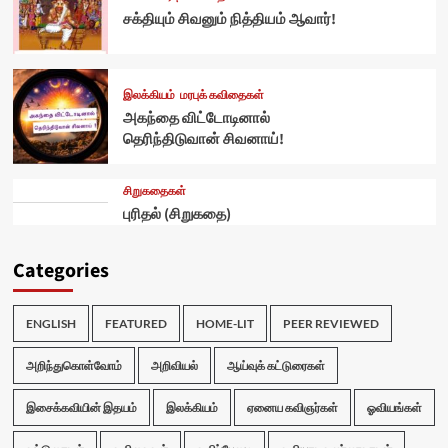
சக்தியும் சிவனும் நித்தியம் ஆவார்!
இலக்கியம்
மரபுக் கவிதைகள்
அகந்தை விட்டோடினால்
தெரிந்திடுவான் சிவனாய்!
சிறுகதைகள்
புரிதல் (சிறுகதை)
Categories
ENGLISH
FEATURED
HOME-LIT
PEER REVIEWED
அறிந்துகொள்வோம்
அறிவியல்
ஆய்வுக் கட்டுரைகள்
இசைக்கவியின் இதயம்
இலக்கியம்
ஏனைய கவிஞர்கள்
ஓவியங்கள்