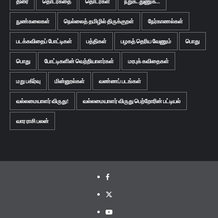
திரை
தொடர்கதை
தொடர்கள்
நறுக்..துணுக்...
நுண்கலைகள்
நெல்லைத் தமிழில் திருக்குறள்
நேர்காணல்கள்
படக்கவிதைப் போட்டிகள்
பத்திகள்
பழகத் தெரிய வேணும்
பொது
பொது
போட்டிகளின் வெற்றியாளர்கள்
மரபுக் கவிதைகள்
மறு பகிர்வு
மின்னூல்கள்
வண்ணப் படங்கள்
வல்லமையாளர் விருது!
வல்லமையாளர் விருது பெற்றோரின் பட்டியல்
வார ராசி பலன்
Facebook
Twitter
Youtube