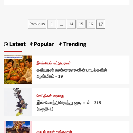
Posts
Previous
1
14
15
16
…
17
pagination
Latest
Popular
Trending
இலக்கியம்
கட்டுரைகள்
கவியரசர் கண்ணதாசனின் பாடல்களில்
ஆன்மீகம் – 19
செய்திகள்
வரலாறு
இங்கிலாந்திலிருந்து ஒரு மடல் – 315
(பகுதி-1)
சமயம்
மரபுக் கவிதைகள்