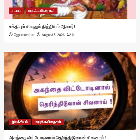
சமயம்
மரபுக் கவிதைகள்
சக்தியும் சிவனும் நித்தியம் ஆவார்!
ஜெயராமசர்மா
August 5, 2026
0
இலக்கியம்
மரபுக் கவிதைகள்
அகந்தை விட்டோடினால் தெரிந்திடுவான் சிவனாய்!