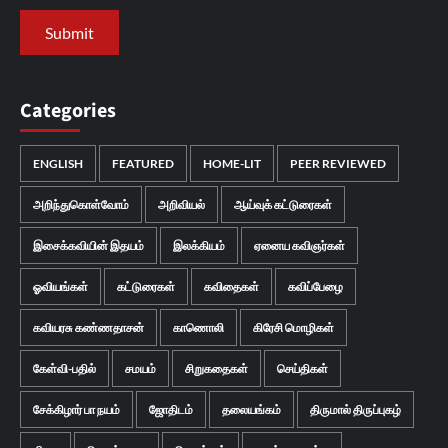
Categories
ENGLISH
FEATURED
HOME-LIT
PEER REVIEWED
அறிந்துகொள்வோம்
அறிவியல்
ஆய்வுக் கட்டுரைகள்
இசைக்கவியின் இதயம்
இலக்கியம்
ஏனைய கவிஞர்கள்
ஓவியங்கள்
கட்டுரைகள்
கவிதைகள்
கவிப்பேழை
கவியரசு கண்ணதாசன்
காணொலி
கிரேசி மொழிகள்
கேள்வி-பதில்
சமயம்
சிறுகதைகள்
செய்திகள்
சேக்கிழார் பா நயம்
ஜோதிடம்
தலையங்கம்
திருமால் திருப்புகழ்