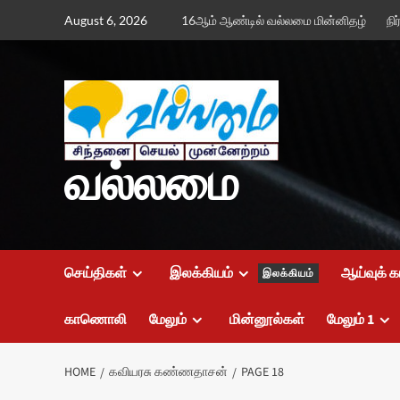
Skip
August 6, 2026
16ஆம் ஆண்டில் வல்லமை மின்னிதழ்
நி
to
content
வல்லமை
செய்திகள்
இலக்கியம்
ஆய்வுக் க
இலக்கியம்
காணொலி
மேலும்
மின்னூல்கள்
மேலும் 1
HOME
கவியரசு கண்ணதாசன்
PAGE 18