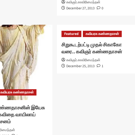
கவிஞர்.காவிரிமைந்தன்
December 27, 2013
0
Featured
கவியரசு கண்ணதாசன்
சிறுகூடற்பட்டி முதல் சிகாகோ
வரை.. கவிஞர் கண்ணதாசன்
கவிஞர்.காவிரிமைந்தன்
December 25, 2013
1
கவியரசு கண்ணதாசன்
கண்ணதாசனின் இயேசு
 கவிதை வாயிலாய்
ிசனம்
ரிமைந்தன்