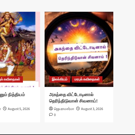
ுக் கவிதைகள்
இலக்கியம்
மரபுக் கவிதைகள்
னும் நித்தியம்
அகந்தை விட்டோடினால்
தெரிந்திடுவான் சிவனாய்!
ா
August 5, 2026
ஜெயராமசர்மா
August 3, 2026
0