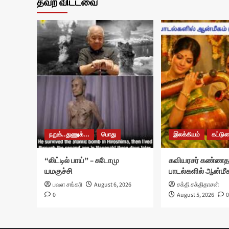
தவற விட்டவை
நறுக்..துணுக்...
பொது
இலக்கியம்
கட்டு
“லிட்டில் பாய்” – சுடோமு
கவியரசர் கண்ணத
யமகுச்சி
பாடல்களில் ஆன்மீக
பவள சங்கரி
August 6, 2026
சக்தி சக்திதாசன்
0
August 5, 2026
0