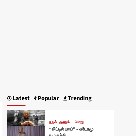
Latest
Popular
Trending
நறுக்..துணுக்...
பொது
“லிட்டில் பாய்” – சுடோமு
யமகுச்சி