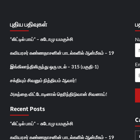
புதிய பதிவுகள்
ப
“லிட்டில் பாய்” – சுடோமு யமகுச்சி
N
கவியரசர் கண்ணதாசனின் பாடல்களில் ஆன்மீகம் – 19
Em
இங்கிலாந்திலிருந்து ஒரு மடல் – 315 (பகுதி-1)
சக்தியும் சிவனும் நித்தியம் ஆவார்!
அகந்தை விட்டோடினால் தெரிந்திடுவான் சிவனாய்!
Recent Posts
C
“லிட்டில் பாய்” – சுடோமு யமகுச்சி
கவியரசர் கண்ணதாசனின் பாடல்களில் ஆன்மீகம் – 19