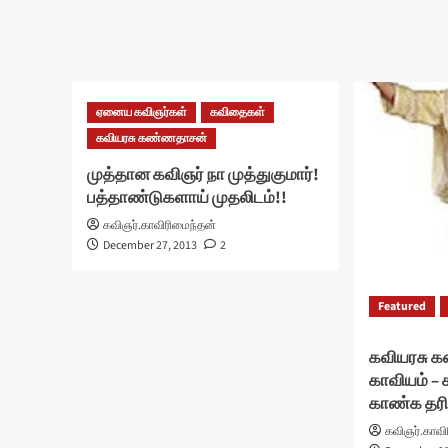
ஏனைய கவிஞர்கள்
கவிதைகள்
கவியரசு கண்ணதாசன்
முத்தான கவிஞர் நா முத்துகுமார்!
பத்தாண்டுகளாய் முதலிடம்!!
கவிஞர்.காவிரிமைந்தன்
December 27, 2013
2
Featured
கவியரசு 
காவியம் –
காண்க தர
கவிஞர்.காவி