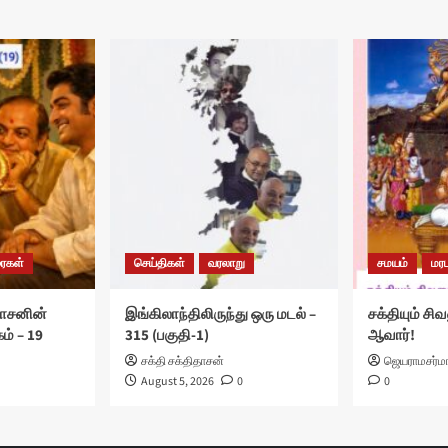
ரைகள்
செய்திகள்
வரலாறு
சமயம்
மரப
ாசனின்
இங்கிலாந்திலிருந்து ஒரு மடல் –
சக்தியும் சிவ
ம் – 19
315 (பகுதி-1)
ஆவார்!
சக்தி சக்திதாசன்
ஜெயராமசர்ம
August 5, 2026
0
0