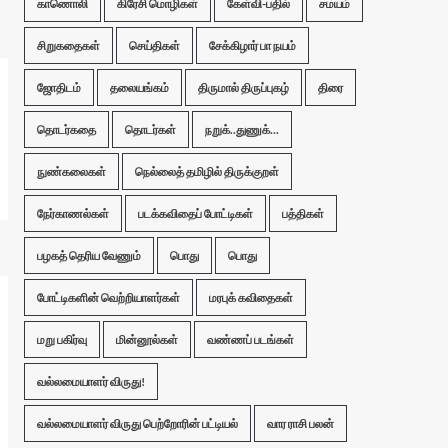
காணொலி
கிரேசி மொழிகள்
கேள்வி-பதில்
சமயம்
சிறுகதைகள்
செய்திகள்
சேக்கிழார் பா நயம்
ஜோதிடம்
தலையங்கம்
திருமால் திருப்புகழ்
திரை
தொடர்கதை
தொடர்கள்
நறுக்..துணுக்...
நுண்கலைகள்
நெல்லைத் தமிழில் திருக்குறள்
நேர்காணல்கள்
படக்கவிதைப் போட்டிகள்
பத்திகள்
பழகத் தெரிய வேணும்
பொது
பொது
போட்டிகளின் வெற்றியாளர்கள்
மரபுக் கவிதைகள்
மறு பகிர்வு
மின்னூல்கள்
வண்ணப் படங்கள்
வல்லமையாளர் விருது!
வல்லமையாளர் விருது பெற்றோரின் பட்டியல்
வார ராசி பலன்