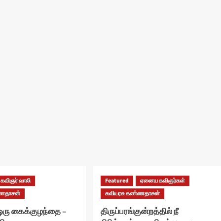
கவிஞர் வாலி
Featured
ஏனைய கவிஞர்கள்
்ணதாசன்
கவியரசு கண்ணதாசன்
ரு கைக்குழந்தை –
திருப்பரங்குன்றத்தில் நீ