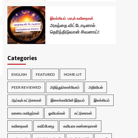
இலக்கியம்
மரபுக் கவிதைகள்
அகந்தை விட்டோடினால்
தெரிந்திடுவான் சிவனாய்!
Categories
ENGLISH
FEATURED
HOME-LIT
PEER REVIEWED
அறிந்துகொள்வோம்
அறிவியல்
ஆய்வுக் கட்டுரைகள்
இசைக்கவியின் இதயம்
இலக்கியம்
ஏனைய கவிஞர்கள்
ஓவியங்கள்
கட்டுரைகள்
கவிதைகள்
கவிப்பேழை
கவியரசு கண்ணதாசன்