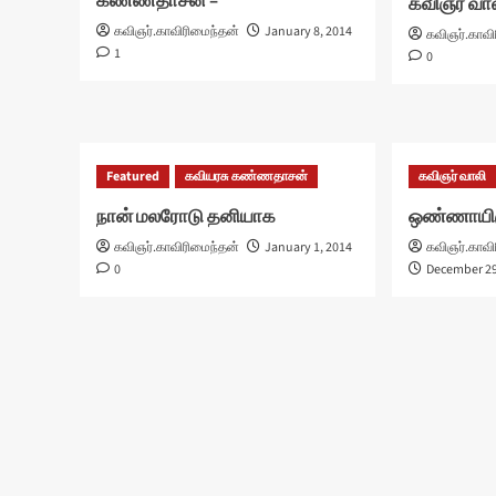
கண்ணதாசன் –
கவிஞர் வா
கவிஞர்.காவிரிமைந்தன்
January 8, 2014
கவிஞர்.காவி
1
0
Featured
கவியரசு கண்ணதாசன்
கவிஞர் வாலி
நான் மலரோடு தனியாக
ஒண்ணாயிரு
கவிஞர்.காவிரிமைந்தன்
January 1, 2014
கவிஞர்.காவி
0
December 29