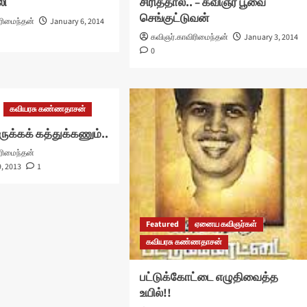
லி
சிரித்தால்.. – கவிஞர் பூவை
செங்குட்டுவன்
ரிமைந்தன்
January 6, 2014
கவிஞர்.காவிரிமைந்தன்
January 3, 2014
0
கவியரசு கண்ணதாசன்
க்கக் கத்துக்கணும்..
ரிமைந்தன்
, 2013
1
Featured
ஏனைய கவிஞர்கள்
கவியரசு கண்ணதாசன்
பட்டுக்கோட்டை எழுதிவைத்த
உயில்!!