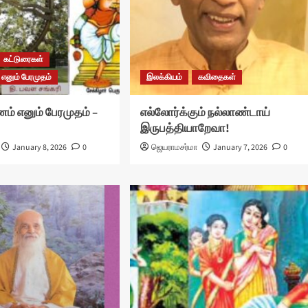
கட்டுரைகள்
 எனும் பேரமுதம்
இலக்கியம்
கவிதைகள்
ம் எனும் பேரமுதம் –
எல்லோர்க்கும் நல்லாண்டாய்
இருபத்தியாறேவா!
January 8, 2026
0
ஜெயராமசர்மா
January 7, 2026
0