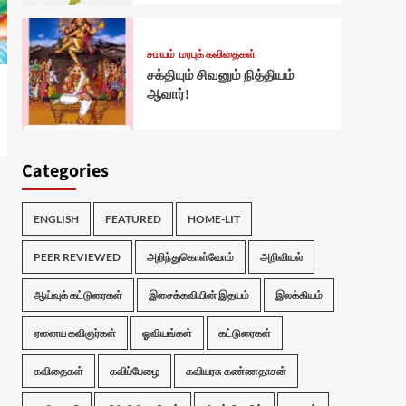
சமயம்
மரபுக் கவிதைகள்
சக்தியும் சிவனும் நித்தியம்
ஆவார்!
Categories
ENGLISH
FEATURED
HOME-LIT
PEER REVIEWED
அறிந்துகொள்வோம்
அறிவியல்
ஆய்வுக் கட்டுரைகள்
இசைக்கவியின் இதயம்
இலக்கியம்
ஏனைய கவிஞர்கள்
ஓவியங்கள்
கட்டுரைகள்
கவிதைகள்
கவிப்பேழை
கவியரசு கண்ணதாசன்