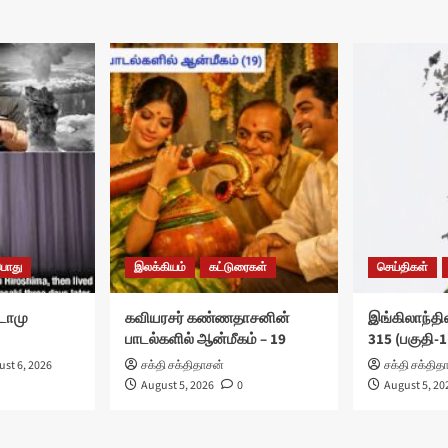
பொது
இலக்கியம்
கட்டுரைகள்
செய்திகள்
ுடோமு
கவியரசர் கண்ணதாசனின்
இங்கிலாந்தில
பாடல்களில் ஆன்மீகம் – 19
315 (பகுதி-1
st 6, 2026
சக்தி சக்திதாசன்
சக்தி சக்தித
August 5, 2026
0
August 5, 20