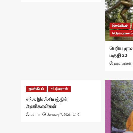
இலக்கியம்
பெரிய புராணம்
பெரியபுராண
பகுதி 22
பவள சங்கரி
இலக்கியம்
கட்டுரைகள்
சங்க இலக்கியத்தில்
அணிகலன்கள்
admin
January 7, 2026
0