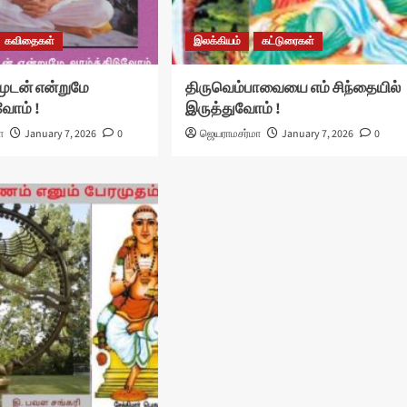
கவிதைகள்
இலக்கியம்
கட்டுரைகள்
ுடன் என்றுமே
திருவெம்பாவையை எம் சிந்தையில்
வோம் !
இருத்துவோம் !
ா
January 7, 2026
0
ஜெயராமசர்மா
January 7, 2026
0