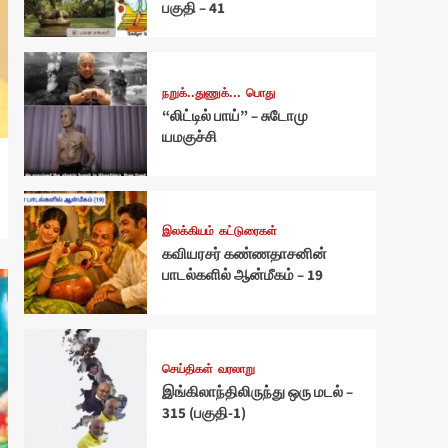
பகுதி – 41
நறுக்..துணுக்...
பொது
“லிட்டில் பாய்” – சுடோமு
யமகுச்சி
இலக்கியம்
கட்டுரைகள்
கவியரசர் கண்ணதாசனின்
பாடல்களில் ஆன்மீகம் – 19
செய்திகள்
வரலாறு
இங்கிலாந்திலிருந்து ஒரு மடல் –
315 (பகுதி-1)