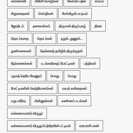
காணொலி
கிரேசி மொழிகள்
கேள்வி-பதில்
சமயம்
சிறுகதைகள்
செய்திகள்
சேக்கிழார் பா நயம்
ஜோதிடம்
தலையங்கம்
திருமால் திருப்புகழ்
திரை
தொடர்கதை
தொடர்கள்
நறுக்..துணுக்...
நுண்கலைகள்
நெல்லைத் தமிழில் திருக்குறள்
நேர்காணல்கள்
படக்கவிதைப் போட்டிகள்
பத்திகள்
பழகத் தெரிய வேணும்
பொது
பொது
போட்டிகளின் வெற்றியாளர்கள்
மரபுக் கவிதைகள்
மறு பகிர்வு
மின்னூல்கள்
வண்ணப் படங்கள்
வல்லமையாளர் விருது!
வல்லமையாளர் விருது பெற்றோரின் பட்டியல்
வார ராசி பலன்