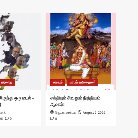
வரலாறு
சமயம்
மரபுக் கவிதைகள்
ிருந்து ஒரு மடல் –
சக்தியும் சிவனும் நித்தியம்
)
ஆவார்!
ாசன்
ஜெயராமசர்மா
August 5, 2026
26
0
0