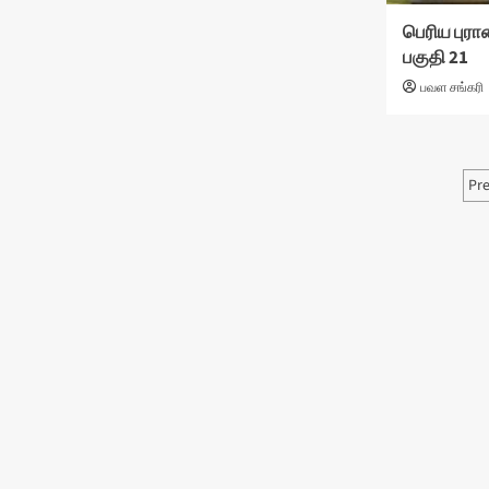
பெரிய புரா
பகுதி 21
பவள சங்கரி
P
Pr
p