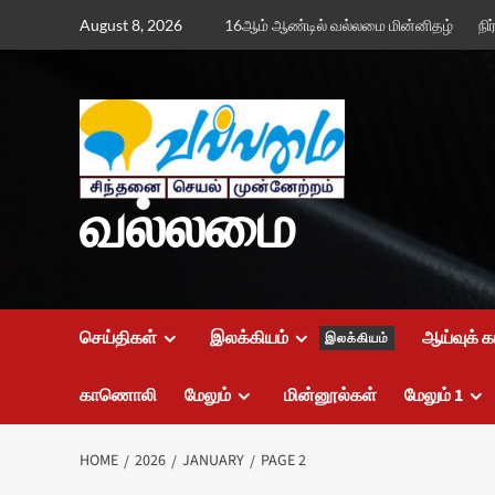
Skip
August 8, 2026
16ஆம் ஆண்டில் வல்லமை மின்னிதழ்
நி
to
content
வல்லமை
செய்திகள்
இலக்கியம்
ஆய்வுக் க
இலக்கியம்
காணொலி
மேலும்
மின்னூல்கள்
மேலும் 1
HOME
2026
JANUARY
PAGE 2