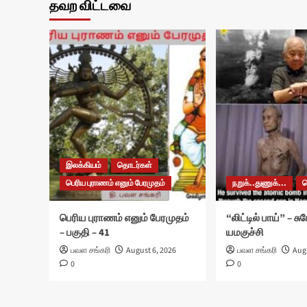
தவற விட்டவை
இலக்கியம்
தொடர்கள்
பெரிய புராணம் எனும் பேரமுதம்
நறுக்..துணுக்...
பெரிய புராணம் எனும் பேரமுதம்
“லிட்டில் பாய்” – ச
– பகுதி – 41
யமகுச்சி
பவள சங்கரி
August 6, 2026
பவள சங்கரி
Augu
0
0