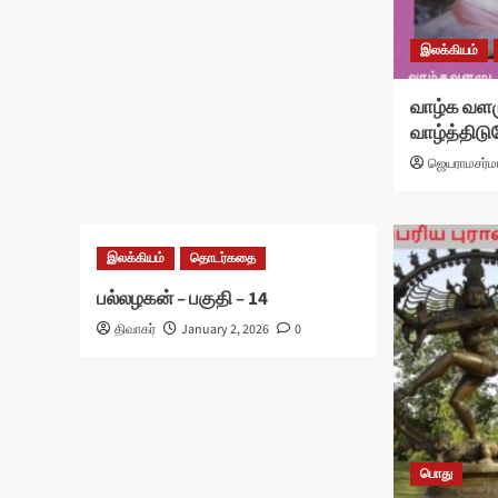
இலக்கியம்
வாழ்க வளம
வாழ்த்திடு
ஜெயராமசர்ம
இலக்கியம்
தொடர்கதை
பல்லழகன் – பகுதி – 14
திவாகர்
January 2, 2026
0
பொது