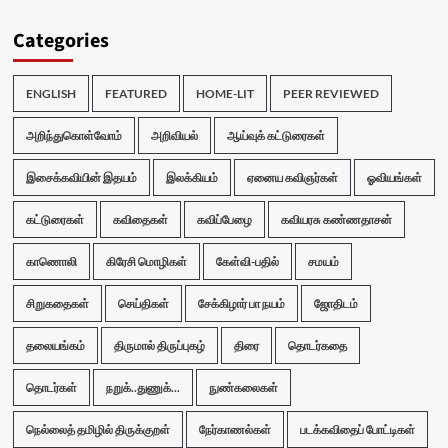
Categories
ENGLISH
FEATURED
HOME-LIT
PEER REVIEWED
அறிந்துகொள்வோம்
அறிவியல்
ஆய்வுக் கட்டுரைகள்
இசைக்கவியின் இதயம்
இலக்கியம்
ஏனைய கவிஞர்கள்
ஓவியங்கள்
கட்டுரைகள்
கவிதைகள்
கவிப்பேழை
கவியரசு கண்ணதாசன்
காணொலி
கிரேசி மொழிகள்
கேள்வி-பதில்
சமயம்
சிறுகதைகள்
செய்திகள்
சேக்கிழார் பா நயம்
ஜோதிடம்
தலையங்கம்
திருமால் திருப்புகழ்
திரை
தொடர்கதை
தொடர்கள்
நறுக்..துணுக்...
நுண்கலைகள்
நெல்லைத் தமிழில் திருக்குறள்
நேர்காணல்கள்
படக்கவிதைப் போட்டிகள்