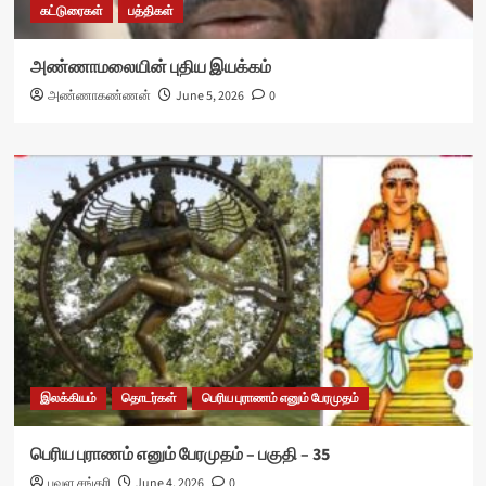
கட்டுரைகள்
பத்திகள்
அண்ணாமலையின் புதிய இயக்கம்
அண்ணாகண்ணன்
June 5, 2026
0
இலக்கியம்
தொடர்கள்
பெரிய புராணம் எனும் பேரமுதம்
பெரிய புராணம் எனும் பேரமுதம் – பகுதி – 35
பவள சங்கரி
June 4, 2026
0