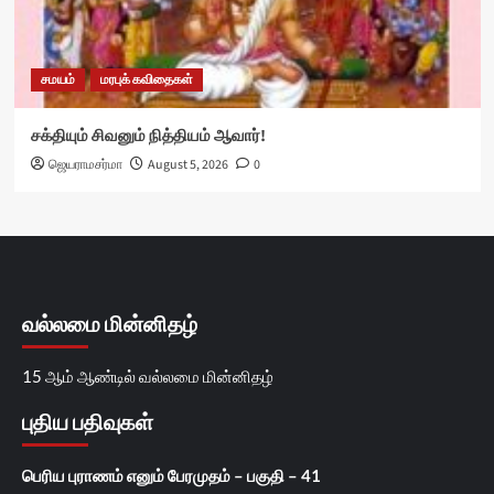
சமயம்
மரபுக் கவிதைகள்
சக்தியும் சிவனும் நித்தியம் ஆவார்!
ஜெயராமசர்மா
August 5, 2026
0
வல்லமை மின்னிதழ்
15 ஆம் ஆண்டில் வல்லமை மின்னிதழ்
புதிய பதிவுகள்
பெரிய புராணம் எனும் பேரமுதம் – பகுதி – 41