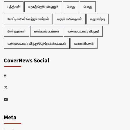
பத்திகள்
பழகத் தெரிய வேணும்
பொது
பொது
போட்டிகளின் வெற்றியாளர்கள்
மரபுக் கவிதைகள்
மறு பகிர்வு
மின்னூல்கள்
வண்ணப் படங்கள்
வல்லமையாளர் விருது!
வல்லமையாளர் விருது பெற்றோரின் பட்டியல்
வார ராசி பலன்
CoverNews Social
Facebook
Twitter
Youtube
Meta