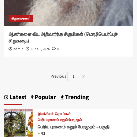
சிறுகதைகள்
ஆண்களை விட அறிவார்ந்த சிறுமிகள் (மொழிபெயர்ப்புச்
சிறுகதை)
admin
June 1, 2026
0
Posts
Previous
1
2
pagination
Latest
Popular
Trending
இலக்கியம்
தொடர்கள்
பெரிய புராணம் எனும் பேரமுதம்
பெரிய புராணம் எனும் பேரமுதம் – பகுதி
– 41