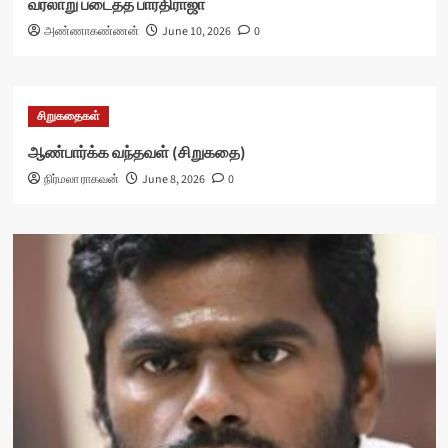
வரலாறு படைத்த பாரதிராஜா
அண்ணாகண்ணன்
June 10, 2026
0
சிறுகதைகள்
ஆண்பார்க்க வந்தவள் (சிறுகதை)
நிர்மலா ராகவன்
June 8, 2026
0