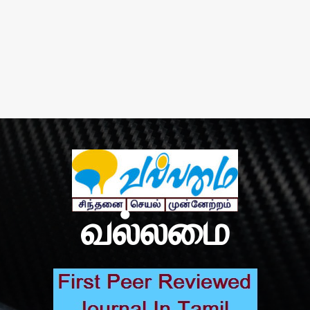
வல்லமை