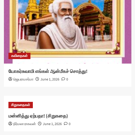
கவிதைகள்
யோகர்சுவாமி எங்கள் ஆன்மீகச் சொத்து!
ஜெயராமசர்மா
June 1, 2026
0
சிறுகதைகள்
மன்னித்து ஏற்பதா! (சிறுகதை)
நிர்மலா ராகவன்
June 1, 2026
0