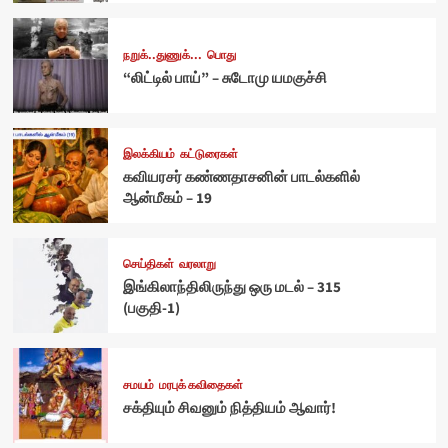
நறுக்..துணுக்...
பொது
“லிட்டில் பாய்” – சுடோமு யமகுச்சி
இலக்கியம்
கட்டுரைகள்
கவியரசர் கண்ணதாசனின் பாடல்களில்
ஆன்மீகம் – 19
செய்திகள்
வரலாறு
இங்கிலாந்திலிருந்து ஒரு மடல் – 315
(பகுதி-1)
சமயம்
மரபுக் கவிதைகள்
சக்தியும் சிவனும் நித்தியம் ஆவார்!