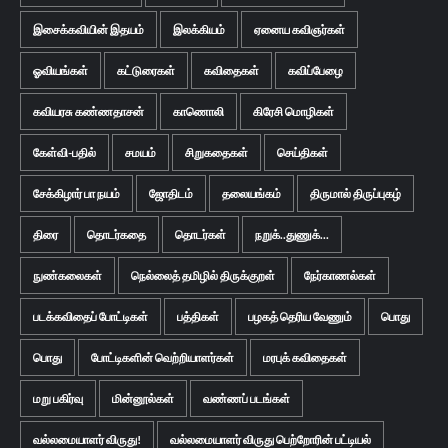
இசைக்கவியின் இதயம்
இலக்கியம்
ஏனைய கவிஞர்கள்
ஓவியங்கள்
கட்டுரைகள்
கவிதைகள்
கவிப்பேழை
கவியரசு கண்ணதாசன்
காணொலி
கிரேசி மொழிகள்
கேள்வி-பதில்
சமயம்
சிறுகதைகள்
செய்திகள்
சேக்கிழார் பா நயம்
ஜோதிடம்
தலையங்கம்
திருமால் திருப்புகழ்
திரை
தொடர்கதை
தொடர்கள்
நறுக்..துணுக்...
நுண்கலைகள்
நெல்லைத் தமிழில் திருக்குறள்
நேர்காணல்கள்
படக்கவிதைப் போட்டிகள்
பத்திகள்
பழகத் தெரிய வேணும்
பொது
பொது
போட்டிகளின் வெற்றியாளர்கள்
மரபுக் கவிதைகள்
மறு பகிர்வு
மின்னூல்கள்
வண்ணப் படங்கள்
வல்லமையாளர் விருது!
வல்லமையாளர் விருது பெற்றோரின் பட்டியல்