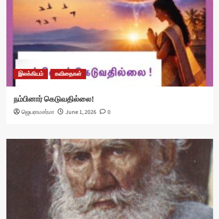
இலக்கியம்
கவிதைகள்
நம்பினார் கெடுவதில்லை!
ஜெயராமசர்மா
June 1, 2026
0