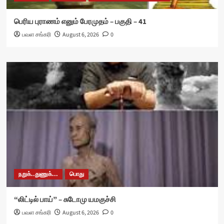
பெரிய புராணம் எனும் பேரமுதம் – பகுதி – 41
பவள சங்கரி
August 6, 2026
0
நறுக்..துணுக்...
பொது
“லிட்டில் பாய்” – சுடோமு யமகுச்சி
பவள சங்கரி
August 6, 2026
0