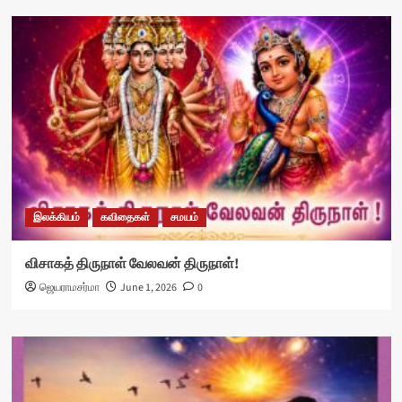
இலக்கியம்
கவிதைகள்
சமயம்
விசாகத் திருநாள் வேலவன் திருநாள்!
ஜெயராமசர்மா
June 1, 2026
0