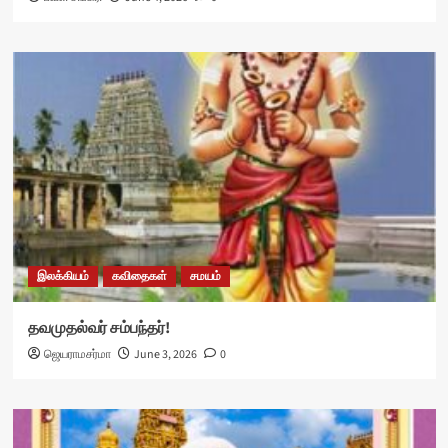
இலக்கியம்
கவிதைகள்
சமயம்
தவமுதல்வர் சம்பந்தர்!
ஜெயராமசர்மா
June 3, 2026
0