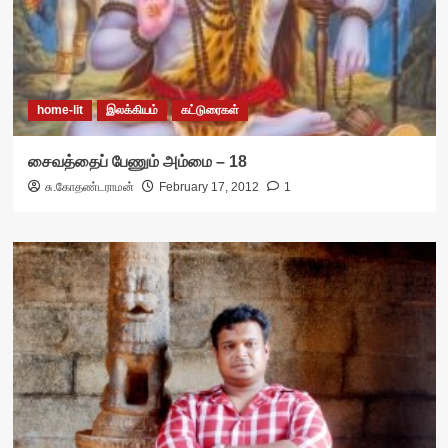
home-lit
இலக்கியம்
கட்டுரைகள்
சைவத்தைப் பேணும் அம்மை – 18
சு.கோதண்டராமன்
February 17, 2012
1