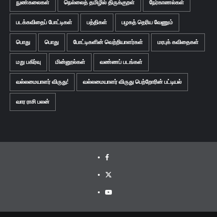
நுண்கலைகள்
நெல்லைத் தமிழில் திருக்குறள்
நேர்காணல்கள்
படக்கவிதைப் போட்டிகள்
பத்திகள்
பழகத் தெரிய வேணும்
பொது
பொது
போட்டிகளின் வெற்றியாளர்கள்
மரபுக் கவிதைகள்
மறு பகிர்வு
மின்னூல்கள்
வண்ணப் படங்கள்
வல்லமையாளர் விருது!
வல்லமையாளர் விருது பெற்றோரின் பட்டியல்
வார ராசி பலன்
Facebook
Twitter
Youtube