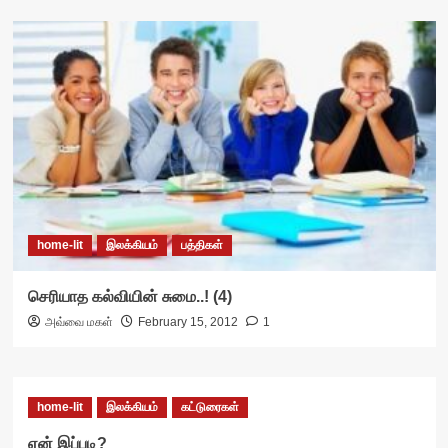
home-lit
இலக்கியம்
பத்திகள்
செரியாத கல்வியின் சுமை..! (4)
அவ்வை மகள்
February 15, 2012
1
home-lit
இலக்கியம்
கட்டுரைகள்
ஏன் இப்படி?