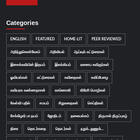
Categories
ENGLISH
FEATURED
HOME-LIT
PEER REVIEWED
அறிந்துகொள்வோம்
அறிவியல்
ஆய்வுக் கட்டுரைகள்
இசைக்கவியின் இதயம்
இலக்கியம்
ஏனைய கவிஞர்கள்
ஓவியங்கள்
கட்டுரைகள்
கவிதைகள்
கவிப்பேழை
கவியரசு கண்ணதாசன்
காணொலி
கிரேசி மொழிகள்
கேள்வி-பதில்
சமயம்
சிறுகதைகள்
செய்திகள்
சேக்கிழார் பா நயம்
ஜோதிடம்
தலையங்கம்
திருமால் திருப்புகழ்
திரை
தொடர்கதை
தொடர்கள்
நறுக்..துணுக்...