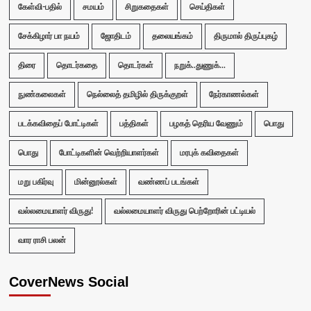
கேள்வி-பதில்
சமயம்
சிறுகதைகள்
செய்திகள்
சேக்கிழார் பா நயம்
ஜோதிடம்
தலையங்கம்
திருமால் திருப்புகழ்
திரை
தொடர்கதை
தொடர்கள்
நறுக்..துணுக்...
நுண்கலைகள்
நெல்லைத் தமிழில் திருக்குறள்
நேர்காணல்கள்
படக்கவிதைப் போட்டிகள்
பத்திகள்
பழகத் தெரிய வேணும்
பொது
பொது
போட்டிகளின் வெற்றியாளர்கள்
மரபுக் கவிதைகள்
மறு பகிர்வு
மின்னூல்கள்
வண்ணப் படங்கள்
வல்லமையாளர் விருது!
வல்லமையாளர் விருது பெற்றோரின் பட்டியல்
வார ராசி பலன்
CoverNews Social