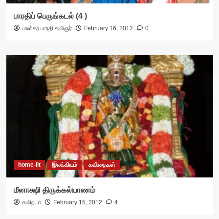
பாரதிப் பெருங்கடல் (4 )
பாஸ்கர பாரதி கவிஞர்
February 16, 2012
0
home-lit
இலக்கியம்
கவிதைகள்
மீனாக்ஷி திருக்கல்யாணம்
கவிநயா
February 15, 2012
4