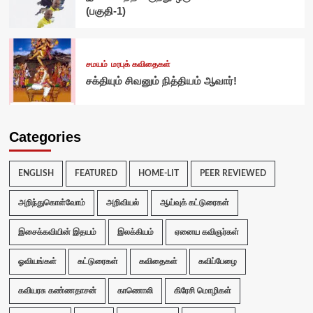
(பகுதி-1)
சமயம்
மரபுக் கவிதைகள்
சக்தியும் சிவனும் நித்தியம் ஆவார்!
Categories
ENGLISH
FEATURED
HOME-LIT
PEER REVIEWED
அறிந்துகொள்வோம்
அறிவியல்
ஆய்வுக் கட்டுரைகள்
இசைக்கவியின் இதயம்
இலக்கியம்
ஏனைய கவிஞர்கள்
ஓவியங்கள்
கட்டுரைகள்
கவிதைகள்
கவிப்பேழை
கவியரசு கண்ணதாசன்
காணொலி
கிரேசி மொழிகள்