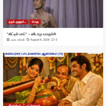
நறுக்..துணுக்...
பொது
“லிட்டில் பாய்” – சுடோமு யமகுச்சி
பவள சங்கரி
August 6, 2026
0
இலக்கியம்
கட்டுரைகள்