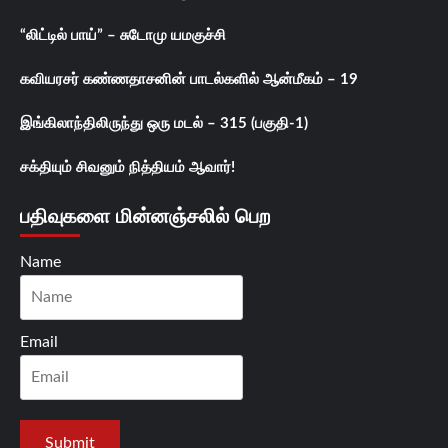
“லிட்டில் பாய்” – சுடோமு யமகுச்சி
கவியரசர் கண்ணதாசனின் பாடல்களில் ஆன்மீகம் – 19
இங்கிலாந்திலிருந்து ஒரு மடல் – 315 (பகுதி-1)
சக்தியும் சிவனும் நித்தியம் ஆவார்!
பதிவுகளை மின்னஞ்சலில் பெற
Name
Email