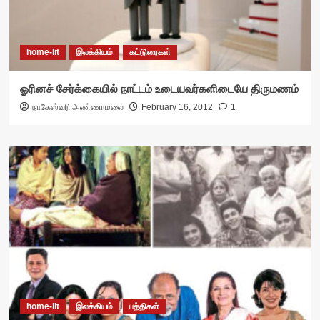
home-lit
இலக்கியம்
கட்டுரைகள்
ஓரினச் சேர்க்கையில் நாட்டம் உடையவர்களிடையே திருமணம்
நாகேஸ்வரி அண்ணாமலை
February 16, 2012
1
home-lit
இலக்கியம்
பத்திகள்