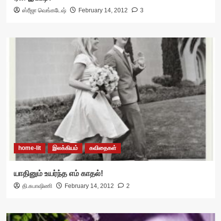
ஸ்ரீஜா வெங்கடேஷ்
February 14, 2012
3
home-lit
இலக்கியம்
கவிதைகள்
யாதினும் உயர்ந்த எம் காதல்!
தி.சுபாஷிணி
February 14, 2012
2