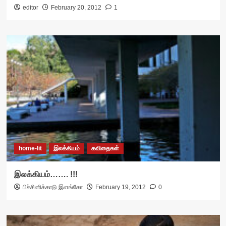
editor
February 20, 2012
1
home-lit
இலக்கியம்
கவிதைகள்
இலக்கியம்……. !!!
பிச்சினிக்காடு இளங்கோ
February 19, 2012
0