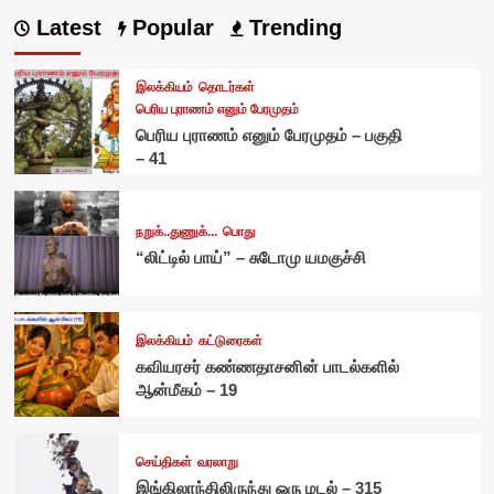
Latest
Popular
Trending
இலக்கியம்
தொடர்கள்
பெரிய புராணம் எனும் பேரமுதம்
பெரிய புராணம் எனும் பேரமுதம் – பகுதி
– 41
நறுக்..துணுக்...
பொது
“லிட்டில் பாய்” – சுடோமு யமகுச்சி
இலக்கியம்
கட்டுரைகள்
கவியரசர் கண்ணதாசனின் பாடல்களில்
ஆன்மீகம் – 19
செய்திகள்
வரலாறு
இங்கிலாந்திலிருந்து ஒரு மடல் – 315