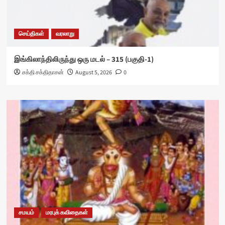
செய்திகள்
வரலாறு
இங்கிலாந்திலிருந்து ஒரு மடல் – 315 (பகுதி-1)
சக்தி சக்திதாசன்
August 5, 2026
0
சமயம்
மரபுக் கவிதைகள்