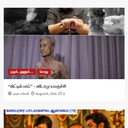
நறுக்..துணுக்...
பொது
“லிட்டில் பாய்” – சுடோமு யமகுச்சி
பவள சங்கரி
August 6, 2026
0