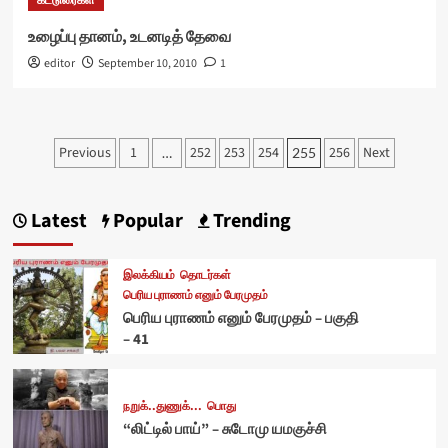
கட்டுரைகள்
உழைப்பு தானம், உடனடித் தேவை
editor
September 10, 2010
1
Posts
Previous
1
252
253
254
256
Next
…
255
pagination
Latest
Popular
Trending
இலக்கியம்
தொடர்கள்
பெரிய புராணம் எனும் பேரமுதம்
பெரிய புராணம் எனும் பேரமுதம் – பகுதி
– 41
நறுக்..துணுக்...
பொது
“லிட்டில் பாய்” – சுடோமு யமகுச்சி