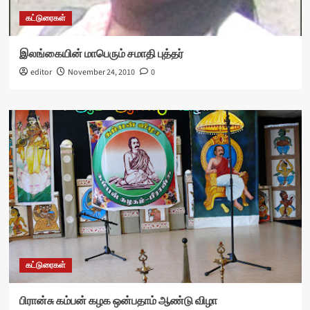
கட்டுரைகள்
இலங்கையின் மாபெரும் சமாதி புத்தர்
editor
November 24, 2010
0
கட்டுரைகள்
பிரான்சு கம்பன் கழக ஒன்பதாம் ஆண்டு விழா