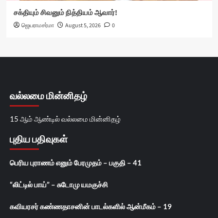
சக்தியும் சிவனும் நித்தியம் ஆவார்!
ஜெயராமசர்மா
August 5, 2026
0
வல்லமை மின்னிதழ்
15 ஆம் ஆண்டில் வல்லமை மின்னிதழ்
புதிய பதிவுகள்
பெரிய புராணம் எனும் பேரமுதம் – பகுதி – 41
“லிட்டில் பாய்” – சுடோமு யமகுச்சி
கவியரசர் கண்ணதாசனின் பாடல்களில் ஆன்மீகம் – 19