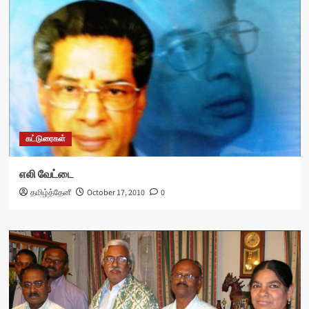
கட்டுரைகள்
எலி வேட்டை
தமிழ்த்தேனீ
October 17, 2010
0