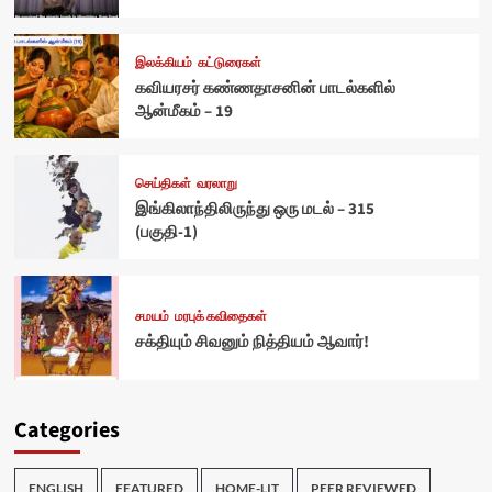
இலக்கியம்
கட்டுரைகள்
கவியரசர் கண்ணதாசனின் பாடல்களில்
ஆன்மீகம் – 19
செய்திகள்
வரலாறு
இங்கிலாந்திலிருந்து ஒரு மடல் – 315
(பகுதி-1)
சமயம்
மரபுக் கவிதைகள்
சக்தியும் சிவனும் நித்தியம் ஆவார்!
Categories
ENGLISH
FEATURED
HOME-LIT
PEER REVIEWED