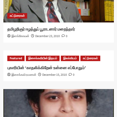
கட்டுரைகள்
தமிழறிஞர் ஈழத்துப் பூராடனார் மறைந்தார்
இளங்கோவன்
December 23, 2010
0
Featured
இசைக்கவியின் இதயம்
இலக்கியம்
கட்டுரைகள்
புகாரியின் ‘காதலிக்கிறேன் உன்னை எப்போதும்’
இசைக்கவி ரமணன்
December 15, 2010
0