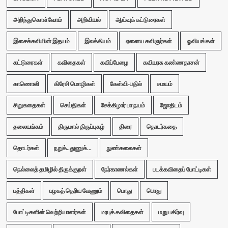
அறிந்துகொள்வோம்
அறிவியல்
ஆய்வுக் கட்டுரைகள்
இசைக்கவியின் இதயம்
இலக்கியம்
ஏனைய கவிஞர்கள்
ஓவியங்கள்
கட்டுரைகள்
கவிதைகள்
கவிப்பேழை
கவியரசு கண்ணதாசன்
காணொலி
கிரேசி மொழிகள்
கேள்வி-பதில்
சமயம்
சிறுகதைகள்
செய்திகள்
சேக்கிழார் பா நயம்
ஜோதிடம்
தலையங்கம்
திருமால் திருப்புகழ்
திரை
தொடர்கதை
தொடர்கள்
நறுக்..துணுக்...
நுண்கலைகள்
நெல்லைத் தமிழில் திருக்குறள்
நேர்காணல்கள்
படக்கவிதைப் போட்டிகள்
பத்திகள்
பழகத் தெரிய வேணும்
பொது
பொது
போட்டிகளின் வெற்றியாளர்கள்
மரபுக் கவிதைகள்
மறு பகிர்வு