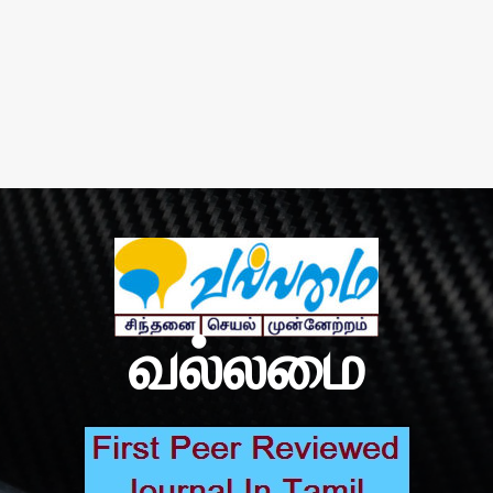
வல்லமை