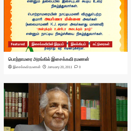
Featured
இசைக்கவியின் இதயம்
இலக்கியம்
கட்டுரைகள்
பொற்றாமரை அரங்கில் இசைக்கவி ரமணன்
இசைக்கவி ரமணன்
January 20, 2011
0