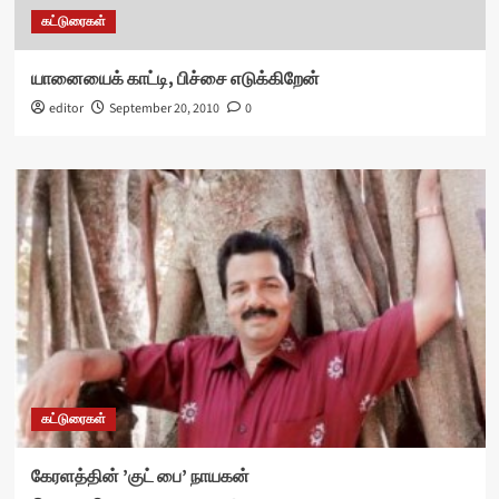
கட்டுரைகள்
யானையைக் காட்டி, பிச்சை எடுக்கிறேன்
editor
September 20, 2010
0
கட்டுரைகள்
கேரளத்தின் ’குட் பை’ நாயகன்