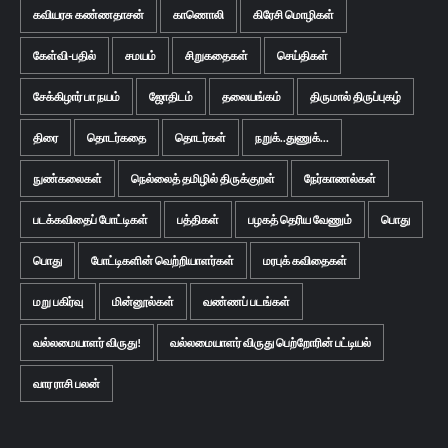
கவியரசு கண்ணதாசன்
காணொலி
கிரேசி மொழிகள்
கேள்வி-பதில்
சமயம்
சிறுகதைகள்
செய்திகள்
சேக்கிழார் பா நயம்
ஜோதிடம்
தலையங்கம்
திருமால் திருப்புகழ்
திரை
தொடர்கதை
தொடர்கள்
நறுக்..துணுக்...
நுண்கலைகள்
நெல்லைத் தமிழில் திருக்குறள்
நேர்காணல்கள்
படக்கவிதைப் போட்டிகள்
பத்திகள்
பழகத் தெரிய வேணும்
பொது
பொது
போட்டிகளின் வெற்றியாளர்கள்
மரபுக் கவிதைகள்
மறு பகிர்வு
மின்னூல்கள்
வண்ணப் படங்கள்
வல்லமையாளர் விருது!
வல்லமையாளர் விருது பெற்றோரின் பட்டியல்
வார ராசி பலன்