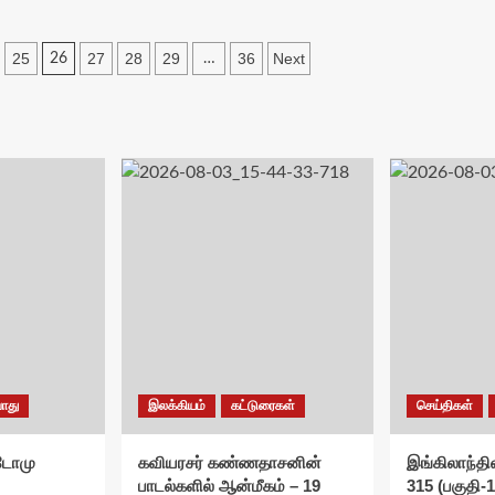
25
27
28
29
36
Next
26
…
ொது
இலக்கியம்
கட்டுரைகள்
செய்திகள்
சுடோமு
கவியரசர் கண்ணதாசனின்
இங்கிலாந்தில
பாடல்களில் ஆன்மீகம் – 19
315 (பகுதி-1