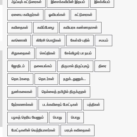
ஆய்வுக் கட்டுரைகள்
இசைக்கவியின் இதயம்
இலக்கியம்
ஏனைய கவிஞர்கள்
ஓவியங்கள்
கட்டுரைகள்
கவிதைகள்
கவிப்பேழை
கவியரசு கண்ணதாசன்
காணொலி
கிரேசி மொழிகள்
கேள்வி-பதில்
சமயம்
சிறுகதைகள்
செய்திகள்
சேக்கிழார் பா நயம்
ஜோதிடம்
தலையங்கம்
திருமால் திருப்புகழ்
திரை
தொடர்கதை
தொடர்கள்
நறுக்..துணுக்...
நுண்கலைகள்
நெல்லைத் தமிழில் திருக்குறள்
நேர்காணல்கள்
படக்கவிதைப் போட்டிகள்
பத்திகள்
பழகத் தெரிய வேணும்
பொது
பொது
போட்டிகளின் வெற்றியாளர்கள்
மரபுக் கவிதைகள்