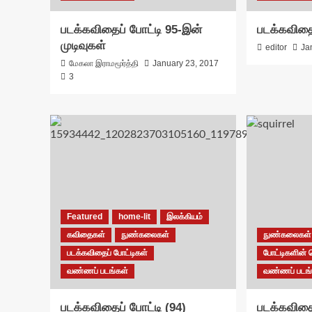
படக்கவிதைப் போட்டி 95-இன்
படக்கவிதைப
முடிவுகள்
editor
Ja
மேகலா இராமமூர்த்தி
January 23, 2017
3
Featured
home-lit
இலக்கியம்
கவிதைகள்
நுண்கலைகள்
நுண்கலைகள்
படக்கவிதைப் போட்டிகள்
போட்டிகளின் 
வண்ணப் படங்கள்
வண்ணப் படங்
படக்கவிதைப் போட்டி (94)
படக்கவிதை