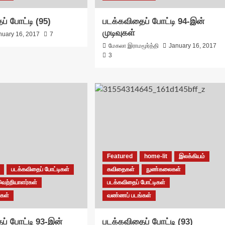
் போட்டி (95)
படக்கவிதைப் போட்டி 94-இன்
முடிவுகள்
nuary 16, 2017
7
மேகலா இராமமூர்த்தி
January 16, 2017
3
Featured
home-lit
இலக்கியம்
படக்கவிதைப் போட்டிகள்
கவிதைகள்
நுண்கலைகள்
வெற்றியாளர்கள்
படக்கவிதைப் போட்டிகள்
கள்
வண்ணப் படங்கள்
ப் போட்டி 93-இன்
படக்கவிதைப் போட்டி (93)