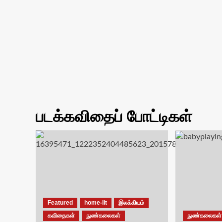
படக்கவிதைப் போட்டிகள்
Featured
home-lit
இலக்கியம்
கவிதைகள்
நுண்கலைகள்
நுண்கலைகள்