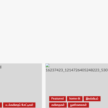
Featured
home-lit
இலக்கியம்
படக்கவிதைப் போட்டிகள்
கவிதைகள்
நுண்கலைகள்