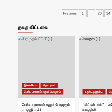
Posts
Previous
1
23
24
…
pagination
தவற விட்டவை
இலக்கியம்
தொடர்கள்
பெரிய புராணம் எனும் பேரமுதம்
நறுக்..துணுக்...
ப
பெரிய புராணம் எனும் பேரமுதம்
“லிட்டில் பாய்” – 
– பகுதி – 41
யமகுச்சி