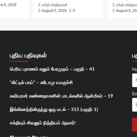
st 6, 2026
சக்தி சக்திதாசன்
சக்தி சக்தித
August 5, 2026
0
August 5, 2
புதிய பதிவுகள்
ப
பெரிய புராணம் எனும் பேரமுதம் – பகுதி – 41
N
“லிட்டில் பாய்” – சுடோமு யமகுச்சி
Em
கவியரசர் கண்ணதாசனின் பாடல்களில் ஆன்மீகம் – 19
இங்கிலாந்திலிருந்து ஒரு மடல் – 315 (பகுதி-1)
சக்தியும் சிவனும் நித்தியம் ஆவார்!