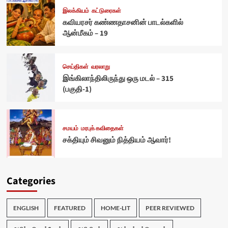
இலக்கியம்
கட்டுரைகள்
கவியரசர் கண்ணதாசனின் பாடல்களில்
ஆன்மீகம் – 19
செய்திகள்
வரலாறு
இங்கிலாந்திலிருந்து ஒரு மடல் – 315
(பகுதி-1)
சமயம்
மரபுக் கவிதைகள்
சக்தியும் சிவனும் நித்தியம் ஆவார்!
Categories
ENGLISH
FEATURED
HOME-LIT
PEER REVIEWED