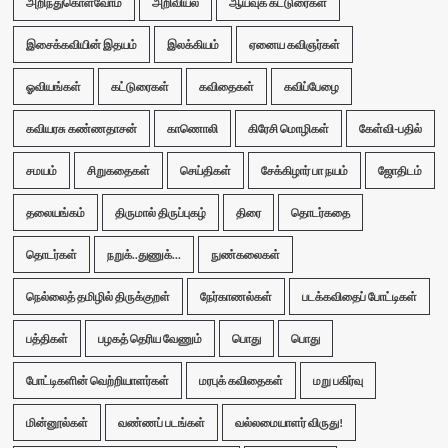
அறிந்துகொள்வோம்
அறிவியல்
ஆய்வுக் கட்டுரைகள்
இசைக்கவியின் இதயம்
இலக்கியம்
ஏனைய கவிஞர்கள்
ஓவியங்கள்
கட்டுரைகள்
கவிதைகள்
கவிப்பேழை
கவியரசு கண்ணதாசன்
காணொலி
கிரேசி மொழிகள்
கேள்வி-பதில்
சமயம்
சிறுகதைகள்
செய்திகள்
சேக்கிழார் பா நயம்
ஜோதிடம்
தலையங்கம்
திருமால் திருப்புகழ்
திரை
தொடர்கதை
தொடர்கள்
நறுக்..துணுக்...
நுண்கலைகள்
நெல்லைத் தமிழில் திருக்குறள்
நேர்காணல்கள்
படக்கவிதைப் போட்டிகள்
பத்திகள்
பழகத் தெரிய வேணும்
பொது
பொது
போட்டிகளின் வெற்றியாளர்கள்
மரபுக் கவிதைகள்
மறு பகிர்வு
மின்னூல்கள்
வண்ணப் படங்கள்
வல்லமையாளர் விருது!