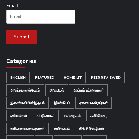
Email
Categories
ENGLISH
FEATURED
HOME-LIT
PEER REVIEWED
அறிந்துகொள்வோம்
அறிவியல்
ஆய்வுக் கட்டுரைகள்
இசைக்கவியின் இதயம்
இலக்கியம்
ஏனைய கவிஞர்கள்
ஓவியங்கள்
கட்டுரைகள்
கவிதைகள்
கவிப்பேழை
கவியரசு கண்ணதாசன்
காணொலி
கிரேசி மொழிகள்