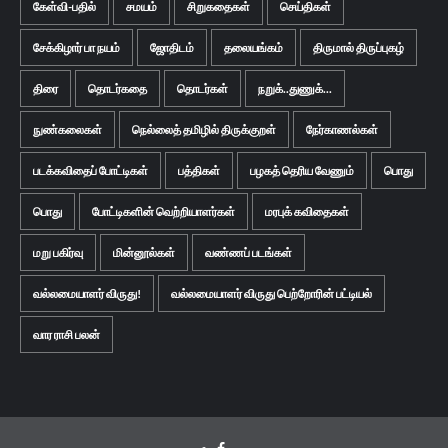
கேள்வி-பதில்
சமயம்
சிறுகதைகள்
செய்திகள்
சேக்கிழார் பா நயம்
ஜோதிடம்
தலையங்கம்
திருமால் திருப்புகழ்
திரை
தொடர்கதை
தொடர்கள்
நறுக்..துணுக்...
நுண்கலைகள்
நெல்லைத் தமிழில் திருக்குறள்
நேர்காணல்கள்
படக்கவிதைப் போட்டிகள்
பத்திகள்
பழகத் தெரிய வேணும்
பொது
பொது
போட்டிகளின் வெற்றியாளர்கள்
மரபுக் கவிதைகள்
மறு பகிர்வு
மின்னூல்கள்
வண்ணப் படங்கள்
வல்லமையாளர் விருது!
வல்லமையாளர் விருது பெற்றோரின் பட்டியல்
வார ராசி பலன்