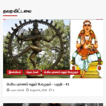
தவற விட்டவை
இலக்கியம்
தொடர்கள்
பெரிய புராணம் எனும் பேரமுதம்
பெரிய புராணம் எனும் பேரமுதம் – பகுதி – 41
பவள சங்கரி
August 6, 2026
0