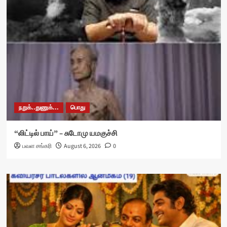
நறுக்..துணுக்...
பொது
“லிட்டில் பாய்” – சுடோமு யமகுச்சி
பவள சங்கரி
August 6, 2026
0