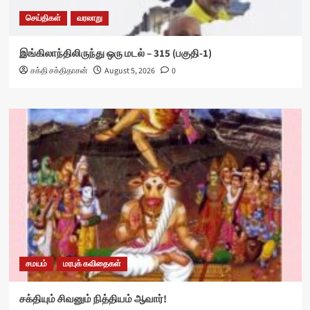
செய்திகள்
வரலாறு
இங்கிலாந்திலிருந்து ஒரு மடல் – 315 (பகுதி-1)
சக்தி சக்திதாசன்
August 5, 2026
0
சமயம்
மரபுக் கவிதைகள்
சக்தியும் சிவனும் நித்தியம் ஆவார்!