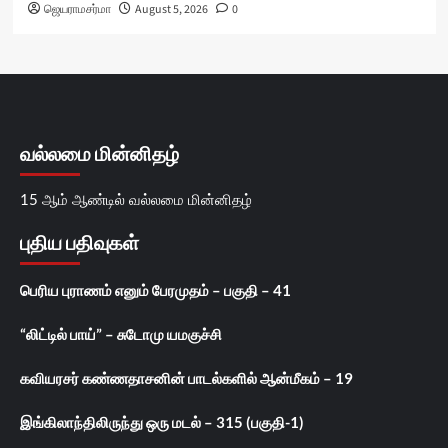
ஜெயராமசர்மா
August 5, 2026
0
வல்லமை மின்னிதழ்
15 ஆம் ஆண்டில் வல்லமை மின்னிதழ்
புதிய பதிவுகள்
பெரிய புராணம் எனும் பேரமுதம் – பகுதி – 41
“லிட்டில் பாய்” – சுடோமு யமகுச்சி
கவியரசர் கண்ணதாசனின் பாடல்களில் ஆன்மீகம் – 19
இங்கிலாந்திலிருந்து ஒரு மடல் – 315 (பகுதி-1)