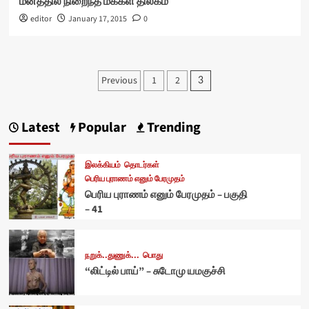
மனத்தில் நிறைந்த மக்கள் திலகம்
editor
January 17, 2015
0
Posts
Previous
1
2
3
pagination
Latest
Popular
Trending
இலக்கியம்
தொடர்கள்
பெரிய புராணம் எனும் பேரமுதம்
பெரிய புராணம் எனும் பேரமுதம் – பகுதி
– 41
நறுக்..துணுக்...
பொது
“லிட்டில் பாய்” – சுடோமு யமகுச்சி