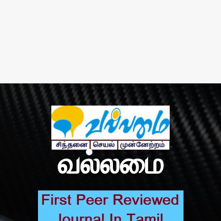
வல்லமை