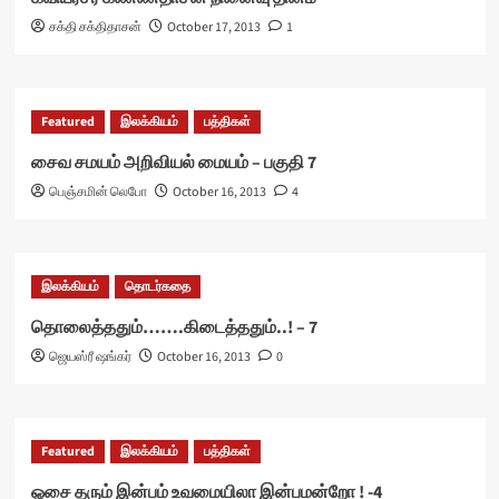
சக்தி சக்திதாசன்
October 17, 2013
1
Featured
இலக்கியம்
பத்திகள்
சைவ சமயம் அறிவியல் மையம் – பகுதி 7
பெஞ்சமின் லெபோ
October 16, 2013
4
இலக்கியம்
தொடர்கதை
தொலைத்ததும்…….கிடைத்ததும்..! – 7
ஜெயஸ்ரீ ஷங்கர்
October 16, 2013
0
Featured
இலக்கியம்
பத்திகள்
ஓசை தரும் இன்பம் உவமையிலா இன்பமன்றோ ! -4