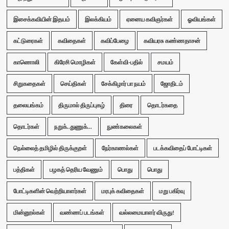
இசைக்கவியின் இதயம்
இலக்கியம்
ஏனைய கவிஞர்கள்
ஓவியங்கள்
கட்டுரைகள்
கவிதைகள்
கவிப்பேழை
கவியரசு கண்ணதாசன்
காணொலி
கிரேசி மொழிகள்
கேள்வி-பதில்
சமயம்
சிறுகதைகள்
செய்திகள்
சேக்கிழார் பா நயம்
ஜோதிடம்
தலையங்கம்
திருமால் திருப்புகழ்
திரை
தொடர்கதை
தொடர்கள்
நறுக்..துணுக்...
நுண்கலைகள்
நெல்லைத் தமிழில் திருக்குறள்
நேர்காணல்கள்
படக்கவிதைப் போட்டிகள்
பத்திகள்
பழகத் தெரிய வேணும்
பொது
பொது
போட்டிகளின் வெற்றியாளர்கள்
மரபுக் கவிதைகள்
மறு பகிர்வு
மின்னூல்கள்
வண்ணப் படங்கள்
வல்லமையாளர் விருது!