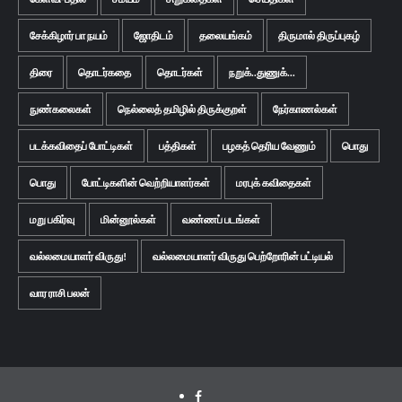
சேக்கிழார் பா நயம்
ஜோதிடம்
தலையங்கம்
திருமால் திருப்புகழ்
திரை
தொடர்கதை
தொடர்கள்
நறுக்..துணுக்...
நுண்கலைகள்
நெல்லைத் தமிழில் திருக்குறள்
நேர்காணல்கள்
படக்கவிதைப் போட்டிகள்
பத்திகள்
பழகத் தெரிய வேணும்
பொது
பொது
போட்டிகளின் வெற்றியாளர்கள்
மரபுக் கவிதைகள்
மறு பகிர்வு
மின்னூல்கள்
வண்ணப் படங்கள்
வல்லமையாளர் விருது!
வல்லமையாளர் விருது பெற்றோரின் பட்டியல்
வார ராசி பலன்
Facebook