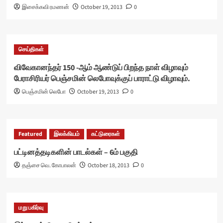
இசைக்கவி ரமணன்
October 19, 2013
0
செய்திகள்
விவேகானந்தர் 150 -ஆம் ஆண்டுப் பிறந்த நாள் விழாவும்
பேராசிரியர் பெஞ்சமின் லெபோவுக்குப் பாராட்டு விழாவும்.
பெஞ்சமின் லெபோ
October 19, 2013
0
Featured
இலக்கியம்
கட்டுரைகள்
பட்டினத்தடிகளின் பாடல்கள் – 6ம் பகுதி
தஞ்சை வெ. கோபாலன்
October 18, 2013
0
மறு பகிர்வு