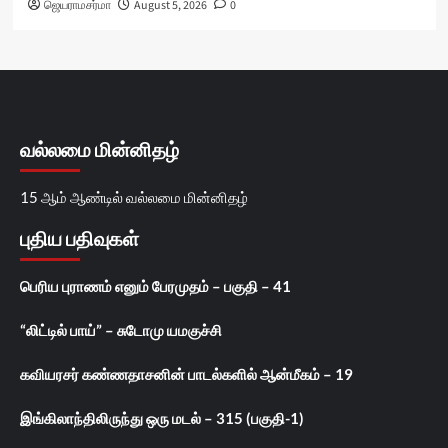
ஜெயராமசர்மா
August 5, 2026
0
வல்லமை மின்னிதழ்
15 ஆம் ஆண்டில் வல்லமை மின்னிதழ்
புதிய பதிவுகள்
பெரிய புராணம் எனும் பேரமுதம் – பகுதி – 41
“லிட்டில் பாய்” – சுடோமு யமகுச்சி
கவியரசர் கண்ணதாசனின் பாடல்களில் ஆன்மீகம் – 19
இங்கிலாந்திலிருந்து ஒரு மடல் – 315 (பகுதி-1)