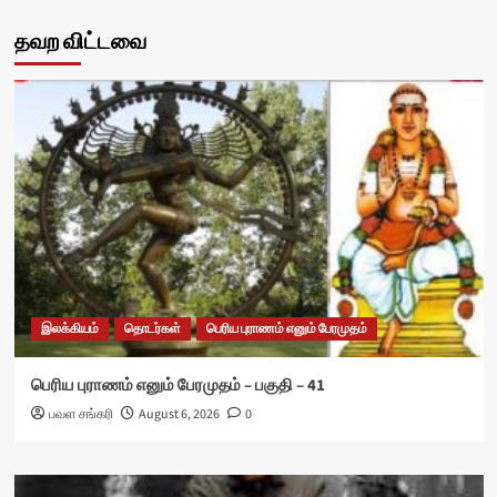
தவற விட்டவை
இலக்கியம்
தொடர்கள்
பெரிய புராணம் எனும் பேரமுதம்
பெரிய புராணம் எனும் பேரமுதம் – பகுதி – 41
பவள சங்கரி
August 6, 2026
0