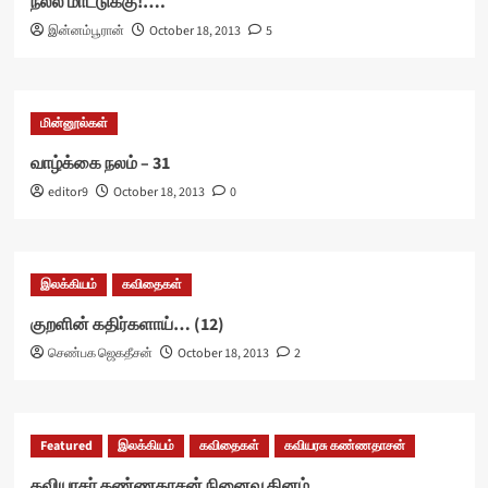
நல்ல மாட்டுக்கு!….
இன்னம்பூரான்
October 18, 2013
5
மின்னூல்கள்
வாழ்க்கை நலம் – 31
editor9
October 18, 2013
0
இலக்கியம்
கவிதைகள்
குறளின் கதிர்களாய்… (12)
செண்பக ஜெகதீசன்
October 18, 2013
2
Featured
இலக்கியம்
கவிதைகள்
கவியரசு கண்ணதாசன்
கவியரசர் கண்ணதாசன் நினைவு தினம்