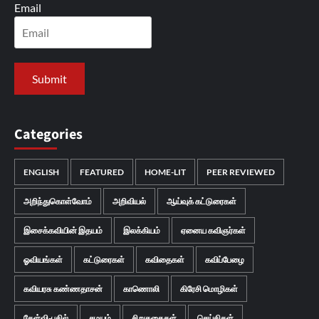
Email
Categories
ENGLISH
FEATURED
HOME-LIT
PEER REVIEWED
அறிந்துகொள்வோம்
அறிவியல்
ஆய்வுக் கட்டுரைகள்
இசைக்கவியின் இதயம்
இலக்கியம்
ஏனைய கவிஞர்கள்
ஓவியங்கள்
கட்டுரைகள்
கவிதைகள்
கவிப்பேழை
கவியரசு கண்ணதாசன்
காணொலி
கிரேசி மொழிகள்
கேள்வி-பதில்
சமயம்
சிறுகதைகள்
செய்திகள்