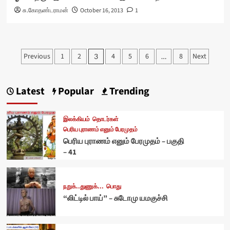
சு.கோதண்டராமன்
October 16, 2013
1
Posts
Previous
1
2
4
5
6
8
Next
3
…
pagination
Latest
Popular
Trending
இலக்கியம்
தொடர்கள்
பெரிய புராணம் எனும் பேரமுதம்
பெரிய புராணம் எனும் பேரமுதம் – பகுதி
– 41
நறுக்..துணுக்...
பொது
“லிட்டில் பாய்” – சுடோமு யமகுச்சி