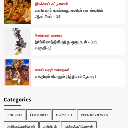
இலக்கியம்
கட்டுரைகள்
கவியரசர் கண்ணதாசனின் பாடல்களில்
ஆன்மீகம் – 19
செய்திகள்
வரலாறு
இங்கிலாந்திலிருந்து ஒரு மடல் – 315
(பகுதி-1)
சமயம்
மரபுக் கவிதைகள்
சக்தியும் சிவனும் நித்தியம் ஆவார்!
Categories
ENGLISH
FEATURED
HOME-LIT
PEER REVIEWED
அறிந்துகொள்வோம்
அறிவியல்
ஆய்வுக் கட்டுரைகள்