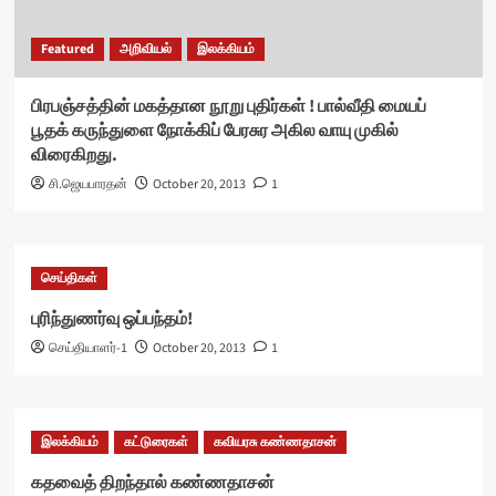
Featured
அறிவியல்
இலக்கியம்
பிரபஞ்சத்தின் மகத்தான நூறு புதிர்கள் ! பால்வீதி மையப்
பூதக் கருந்துளை நோக்கிப் பேரசுர அகில வாயு முகில்
விரைகிறது.
சி.ஜெயபாரதன்
October 20, 2013
1
செய்திகள்
புரிந்துணர்வு ஒப்பந்தம்!
செய்தியாளர்-1
October 20, 2013
1
இலக்கியம்
கட்டுரைகள்
கவியரசு கண்ணதாசன்
கதவைத் திறந்தால் கண்ணதாசன்