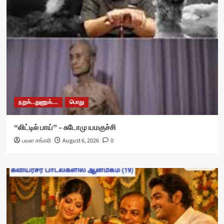
நறுக்..துணுக்...
பொது
“லிட்டில் பாய்” – சுடோமு யமகுச்சி
பவள சங்கரி
August 6, 2026
0