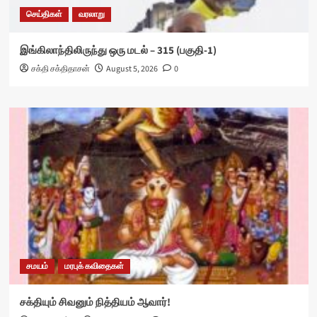
செய்திகள்
வரலாறு
இங்கிலாந்திலிருந்து ஒரு மடல் – 315 (பகுதி-1)
சக்தி சக்திதாசன்
August 5, 2026
0
சமயம்
மரபுக் கவிதைகள்
சக்தியும் சிவனும் நித்தியம் ஆவார்!