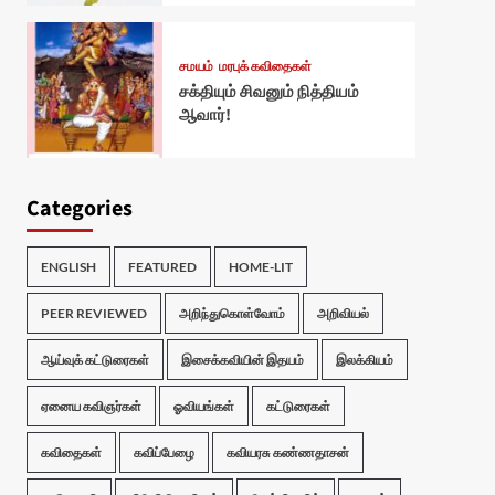
சமயம்
மரபுக் கவிதைகள்
சக்தியும் சிவனும் நித்தியம்
ஆவார்!
Categories
ENGLISH
FEATURED
HOME-LIT
PEER REVIEWED
அறிந்துகொள்வோம்
அறிவியல்
ஆய்வுக் கட்டுரைகள்
இசைக்கவியின் இதயம்
இலக்கியம்
ஏனைய கவிஞர்கள்
ஓவியங்கள்
கட்டுரைகள்
கவிதைகள்
கவிப்பேழை
கவியரசு கண்ணதாசன்