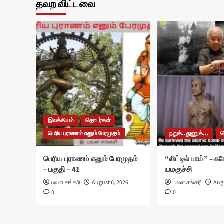
தவற விட்டவை
இலக்கியம்
தொடர்கள்
பெரிய புராணம் எனும் பேரமுதம்
நறுக்..துணுக்...
பெரிய புராணம் எனும் பேரமுதம்
“லிட்டில் பாய்” – ச
– பகுதி – 41
யமகுச்சி
பவள சங்கரி
August 6, 2026
பவள சங்கரி
Augu
0
0