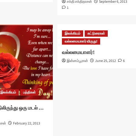
சக்தி சக்திதாசன்
September 6, 2013
1
இலக்கியம்
கட்டுரைகள்
வல்லமையாளர் விருது!
வல்லமையாளர்!
இன்னம்பூரான்
June 25, 2012
6
இலக்கியம்
பத்திகள்
ிலிருந்து ஒரு மடல் …
ாசன்
February 22, 2013