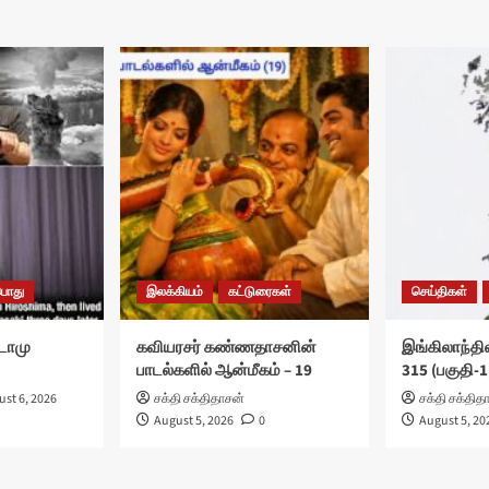
பொது
இலக்கியம்
கட்டுரைகள்
செய்திகள்
ுடோமு
கவியரசர் கண்ணதாசனின்
இங்கிலாந்தில
பாடல்களில் ஆன்மீகம் – 19
315 (பகுதி-1
st 6, 2026
சக்தி சக்திதாசன்
சக்தி சக்தித
August 5, 2026
0
August 5, 20