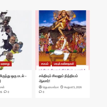
வரலாறு
சமயம்
மரபுக் கவிதைகள்
ிருந்து ஒரு மடல் –
சக்தியும் சிவனும் நித்தியம்
)
ஆவார்!
ாசன்
ஜெயராமசர்மா
August 5, 2026
26
0
0