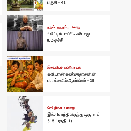
பகுதி – 41
நறுக்..துணுக்...
பொது
“லிட்டில் பாய்” – சுடோமு
யமகுச்சி
இலக்கியம்
கட்டுரைகள்
கவியரசர் கண்ணதாசனின்
பாடல்களில் ஆன்மீகம் – 19
செய்திகள்
வரலாறு
இங்கிலாந்திலிருந்து ஒரு மடல் –
315 (பகுதி-1)