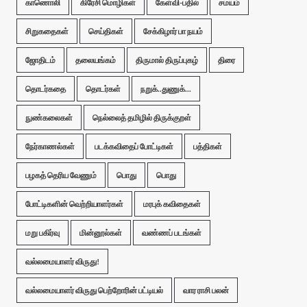
காணொலி
கிரேசி மொழிகள்
கேள்வி-பதில்
சமயம்
சிறுகதைகள்
செய்திகள்
சேக்கிழார் பா நயம்
ஜோதிடம்
தலையங்கம்
திருமால் திருப்புகழ்
திரை
தொடர்கதை
தொடர்கள்
நறுக்..துணுக்...
நுண்கலைகள்
நெல்லைத் தமிழில் திருக்குறள்
நேர்காணல்கள்
படக்கவிதைப் போட்டிகள்
பத்திகள்
பழகத் தெரிய வேணும்
பொது
பொது
போட்டிகளின் வெற்றியாளர்கள்
மரபுக் கவிதைகள்
மறு பகிர்வு
மின்னூல்கள்
வண்ணப் படங்கள்
வல்லமையாளர் விருது!
வல்லமையாளர் விருது பெற்றோரின் பட்டியல்
வார ராசி பலன்