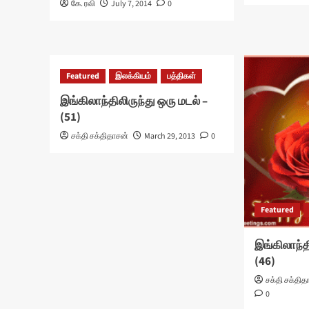
கே. ரவி
July 7, 2014
0
Featured
இலக்கியம்
பத்திகள்
இங்கிலாந்திலிருந்து ஒரு மடல் –
(51)
சக்தி சக்திதாசன்
March 29, 2013
0
Featured
இங்கிலாந்த
(46)
சக்தி சக்தித
0