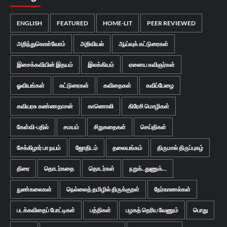
ENGLISH
FEATURED
HOME-LIT
PEER REVIEWED
அறிந்துகொள்வோம்
அறிவியல்
ஆய்வுக் கட்டுரைகள்
இசைக்கவியின் இதயம்
இலக்கியம்
ஏனைய கவிஞர்கள்
ஓவியங்கள்
கட்டுரைகள்
கவிதைகள்
கவிப்பேழை
கவியரசு கண்ணதாசன்
காணொலி
கிரேசி மொழிகள்
கேள்வி-பதில்
சமயம்
சிறுகதைகள்
செய்திகள்
சேக்கிழார் பா நயம்
ஜோதிடம்
தலையங்கம்
திருமால் திருப்புகழ்
திரை
தொடர்கதை
தொடர்கள்
நறுக்..துணுக்...
நுண்கலைகள்
நெல்லைத் தமிழில் திருக்குறள்
நேர்காணல்கள்
படக்கவிதைப் போட்டிகள்
பத்திகள்
பழகத் தெரிய வேணும்
பொது