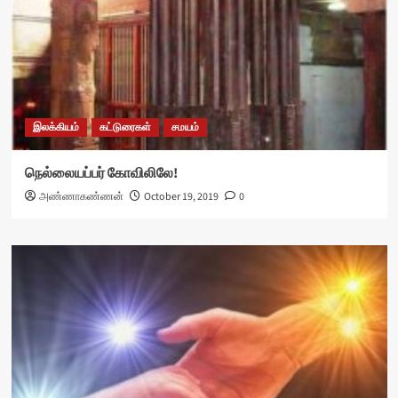
இலக்கியம்
கட்டுரைகள்
சமயம்
நெல்லையப்பர் கோவிலிலே!
அண்ணாகண்ணன்
October 19, 2019
0