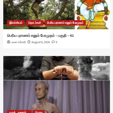
இலக்கியம்
தொடர்கள்
பெரிய புராணம் எனும் பேரமுதம்
பெரிய புராணம் எனும் பேரமுதம் – பகுதி – 41
பவள சங்கரி
August 6, 2026
0
நறுக்..துணுக்...
பொது