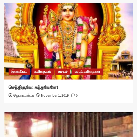
இலக்கியம்
கவிதைகள்
சமயம்
மரபுக் கவிதைகள்
செந்திருவே! கந்தவேளே!
ஜெயராமசர்மா
November 1, 2019
0