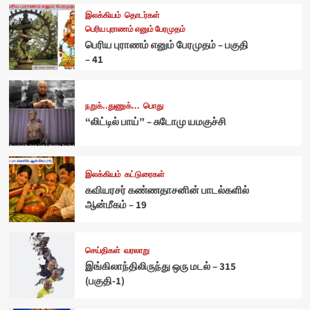
இலக்கியம்
தொடர்கள்
பெரிய புராணம் எனும் பேரமுதம்
பெரிய புராணம் எனும் பேரமுதம் – பகுதி
– 41
நறுக்..துணுக்...
பொது
“லிட்டில் பாய்” – சுடோமு யமகுச்சி
இலக்கியம்
கட்டுரைகள்
கவியரசர் கண்ணதாசனின் பாடல்களில்
ஆன்மீகம் – 19
செய்திகள்
வரலாறு
இங்கிலாந்திலிருந்து ஒரு மடல் – 315
(பகுதி-1)