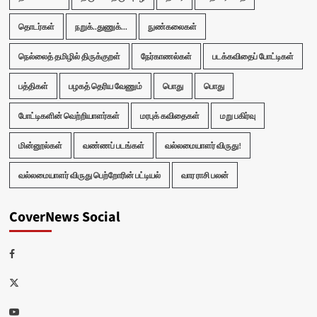
தொடர்கள்
நறுக்..துணுக்...
நுண்கலைகள்
நெல்லைத் தமிழில் திருக்குறள்
நேர்காணல்கள்
படக்கவிதைப் போட்டிகள்
பத்திகள்
பழகத் தெரிய வேணும்
பொது
பொது
போட்டிகளின் வெற்றியாளர்கள்
மரபுக் கவிதைகள்
மறு பகிர்வு
மின்னூல்கள்
வண்ணப் படங்கள்
வல்லமையாளர் விருது!
வல்லமையாளர் விருது பெற்றோரின் பட்டியல்
வார ராசி பலன்
CoverNews Social
Facebook
Twitter
Youtube