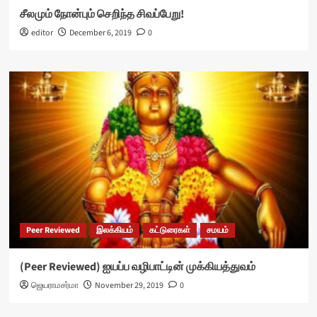
சீலமும் நோன்பும் செறிந்த சிவப்பேறு!
editor
December 6, 2019
0
Peer Reviewed
இலக்கியம்
கட்டுரைகள்
சமயம்
(Peer Reviewed) ஐயப்ப வழிபாட்டின் முக்கியத்துவம்
ஜெயராமசர்மா
November 29, 2019
0