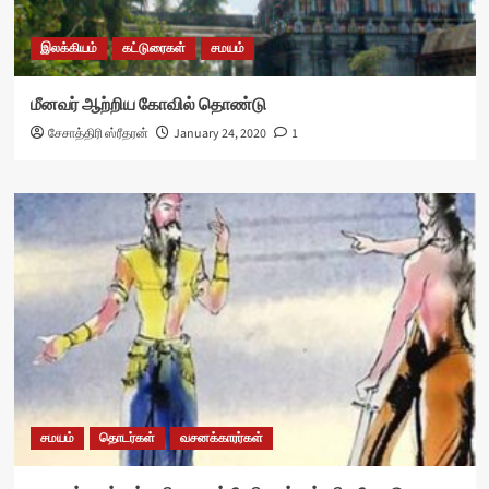
இலக்கியம்
கட்டுரைகள்
சமயம்
மீனவர் ஆற்றிய கோவில் தொண்டு
சேசாத்திரி ஸ்ரீதரன்
January 24, 2020
1
சமயம்
தொடர்கள்
வசனக்காரர்கள்