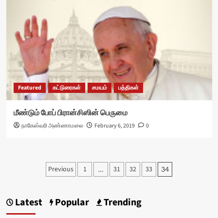
Featured
கட்டுரைகள்
சமயம்
பத்திகள்
மீண்டும் போப் பிரான்சிஸின் பெருமை
நாகேஸ்வரி அண்ணாமலை
February 6, 2019
0
Posts
Previous
1
31
32
33
…
34
pagination
Latest
Popular
Trending