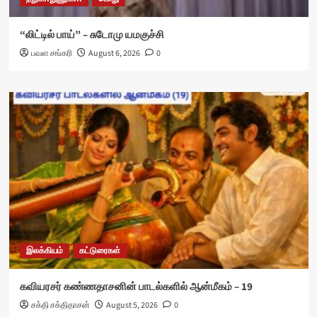
“லிட்டில் பாய்” – சுடோமு யமகுச்சி
பவள சங்கரி
August 6, 2026
0
இலக்கியம்
கட்டுரைகள்
கவியரசர் கண்ணதாசனின் பாடல்களில் ஆன்மீகம் – 19
சக்தி சக்திதாசன்
August 5, 2026
0