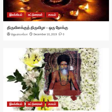
இலக்கியம்
கட்டுரைகள்
சமயம்
திருவிளக்குத் திருவிழா – ஒரு நோக்கு
ஜெயராமசர்மா
December 10, 2019
0
இலக்கியம்
கட்டுரைகள்
சமயம்