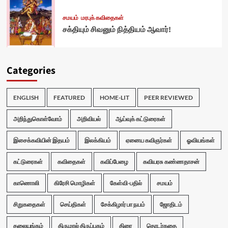
சமயம்
மரபுக் கவிதைகள்
சக்தியும் சிவனும் நித்தியம் ஆவார்!
Categories
ENGLISH
FEATURED
HOME-LIT
PEER REVIEWED
அறிந்துகொள்வோம்
அறிவியல்
ஆய்வுக் கட்டுரைகள்
இசைக்கவியின் இதயம்
இலக்கியம்
ஏனைய கவிஞர்கள்
ஓவியங்கள்
கட்டுரைகள்
கவிதைகள்
கவிப்பேழை
கவியரசு கண்ணதாசன்
காணொலி
கிரேசி மொழிகள்
கேள்வி-பதில்
சமயம்
சிறுகதைகள்
செய்திகள்
சேக்கிழார் பா நயம்
ஜோதிடம்
தலையங்கம்
திருமால் திருப்புகழ்
திரை
தொடர்கதை