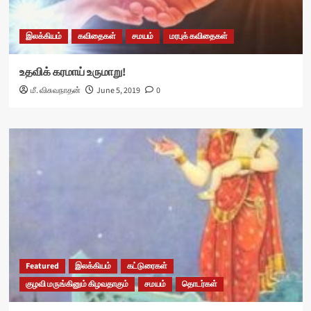
இலக்கியம்
கவிதைகள்
சமயம்
மரபுக் கவிதைகள்
உதவிக் கரமாய் உருமாறு!
மீ. விசுவநாதன்
June 5, 2019
0
Featured
இலக்கியம்
கட்டுரைகள்
குழவி மருங்கினும் கிழவதாகும்
சமயம்
தொடர்கள்