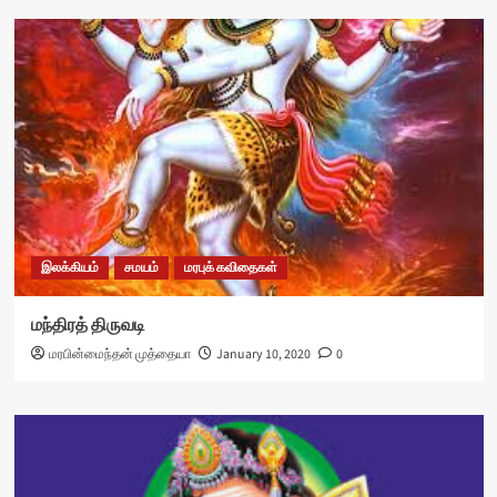
இலக்கியம்
சமயம்
மரபுக் கவிதைகள்
மந்திரத் திருவடி
மரபின்மைந்தன் முத்தையா
January 10, 2020
0