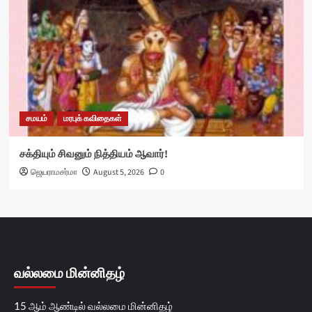
சமயம்
மரபுக் கவிதைகள்
சக்தியும் சிவனும் நித்தியம் ஆவார்!
ஜெயராமசர்மா
August 5, 2026
0
வல்லமை மின்னிதழ்
15 ஆம் ஆண்டில் வல்லமை மின்னிதழ்