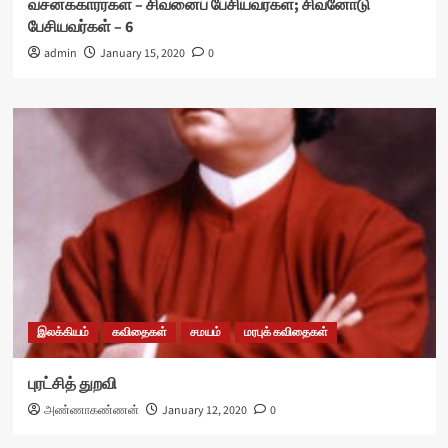
வசனக்காரர்கள் – சிவனைப் பேசியவர்கள்; சிவனோடு
பேசியவர்கள் – 6
admin
January 15, 2020
0
இலக்கியம்
கவிதைகள்
சமயம்
மரபுக் கவிதைகள்
புரட்சித் துறவி
அண்ணாகண்ணன்
January 12, 2020
0