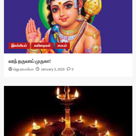
இலக்கியம்
கவிதைகள்
சமயம்
வரந் தருவாய் முருகா!
ஜெயராமசர்மா
January 3, 2020
0