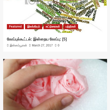
Featured
இலக்கியம்
கட்டுரைகள்
பத்திகள்
கோப்புக்கூட்டல்: இன்றைய கோப்பு: [5]
இன்னம்பூரான்
March 27, 2017
0