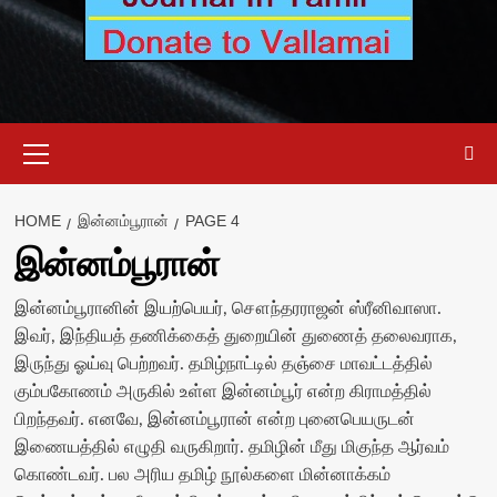
Primary
Menu
HOME
இன்னம்பூரான்
PAGE 4
இன்னம்பூரான்
இன்னம்பூரானின் இயற்பெயர், சௌந்தரராஜன் ஸ்ரீனிவாஸா.
இவர், இந்தியத் தணிக்கைத் துறையின் துணைத் தலைவராக,
இருந்து ஓய்வு பெற்றவர். தமிழ்நாட்டில் தஞ்சை மாவட்டத்தில்
கும்பகோணம் அருகில் உள்ள இன்னம்பூர் என்ற கிராமத்தில்
பிறந்தவர். எனவே, இன்னம்பூரான் என்ற புனைபெயருடன்
இணையத்தில் எழுதி வருகிறார். தமிழின் மீது மிகுந்த ஆர்வம்
கொண்டவர். பல அரிய தமிழ் நூல்களை மின்னாக்கம்