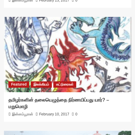
இன்னம்பூரான்
February 13, 2017
0
Featured
இலக்கியம்
கட்டுரைகள்
தமிழர்களின் தலையெழுத்தை நிர்ணயிப்பது யார்? –
மறுமொழி
இன்னம்பூரான்
February 10, 2017
0