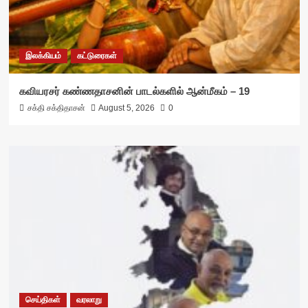
இலக்கியம்
கட்டுரைகள்
கவியரசர் கண்ணதாசனின் பாடல்களில் ஆன்மீகம் – 19
சக்தி சக்திதாசன்
August 5, 2026
0
செய்திகள்
வரலாறு