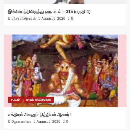
இங்கிலாந்திலிருந்து ஒரு மடல் – 315 (பகுதி-1)
சக்தி சக்திதாசன்
August 5, 2026
0
சமயம்
மரபுக் கவிதைகள்
சக்தியும் சிவனும் நித்தியம் ஆவார்!
ஜெயராமசர்மா
August 5, 2026
0