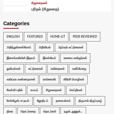
சிறுகதைகள்
புரிதல் (சிறுகதை)
Categories
ENGLISH
FEATURED
HOME-LIT
PEER REVIEWED
அறிந்துகொள்வோம்
அறிவியல்
ஆய்வுக் கட்டுரைகள்
இசைக்கவியின் இதயம்
இலக்கியம்
ஏனைய கவிஞர்கள்
ஓவியங்கள்
கட்டுரைகள்
கவிதைகள்
கவிப்பேழை
கவியரசு கண்ணதாசன்
காணொலி
கிரேசி மொழிகள்
கேள்வி-பதில்
சமயம்
சிறுகதைகள்
செய்திகள்
சேக்கிழார் பா நயம்
ஜோதிடம்
தலையங்கம்
திருமால் திருப்புகழ்
திரை
தொடர்கதை
தொடர்கள்
நறுக்..துணுக்...