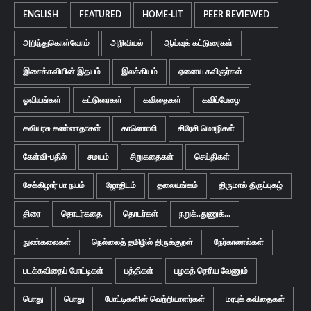
ENGLISH
FEATURED
HOME-LIT
PEER REVIEWED
அறிந்துகொள்வோம்
அறிவியல்
ஆய்வுக் கட்டுரைகள்
இசைக்கவியின் இதயம்
இலக்கியம்
ஏனைய கவிஞர்கள்
ஓவியங்கள்
கட்டுரைகள்
கவிதைகள்
கவிப்பேழை
கவியரசு கண்ணதாசன்
காணொலி
கிரேசி மொழிகள்
கேள்வி-பதில்
சமயம்
சிறுகதைகள்
செய்திகள்
சேக்கிழார் பா நயம்
ஜோதிடம்
தலையங்கம்
திருமால் திருப்புகழ்
திரை
தொடர்கதை
தொடர்கள்
நறுக்..துணுக்...
நுண்கலைகள்
நெல்லைத் தமிழில் திருக்குறள்
நேர்காணல்கள்
படக்கவிதைப் போட்டிகள்
பத்திகள்
பழகத் தெரிய வேணும்
பொது
பொது
போட்டிகளின் வெற்றியாளர்கள்
மரபுக் கவிதைகள்