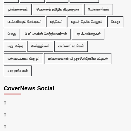
நுண்கலைகள்
நெல்லைத் தமிழில் திருக்குறள்
நேர்காணல்கள்
படக்கவிதைப் போட்டிகள்
பத்திகள்
பழகத் தெரிய வேணும்
பொது
பொது
போட்டிகளின் வெற்றியாளர்கள்
மரபுக் கவிதைகள்
மறு பகிர்வு
மின்னூல்கள்
வண்ணப் படங்கள்
வல்லமையாளர் விருது!
வல்லமையாளர் விருது பெற்றோரின் பட்டியல்
வார ராசி பலன்
CoverNews Social
Facebook
Twitter
Youtube