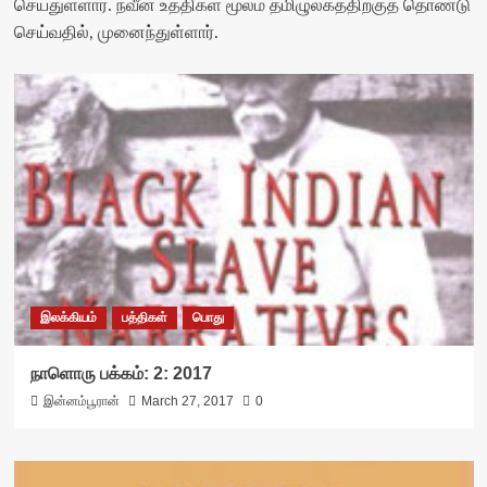
செய்துள்ளார். நவீன உத்திகள் மூலம் தமிழுலகத்திற்குத் தொண்டு
செய்வதில், முனைந்துள்ளார்.
இலக்கியம்
பத்திகள்
பொது
நாளொரு பக்கம்: 2: 2017
இன்னம்பூரான்
March 27, 2017
0