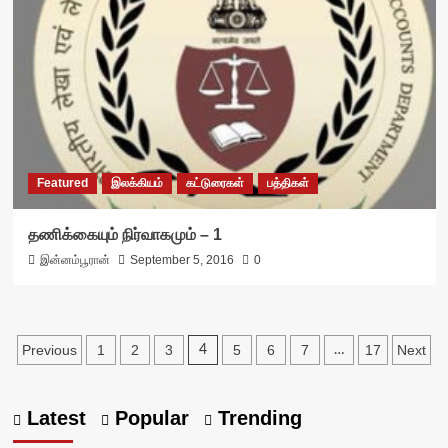
Featured
இலக்கியம்
கட்டுரைகள்
பத்திகள்
தணிக்கையும் நிர்வாகமும் – 1
இன்னம்பூரான்
September 5, 2016
0
Posts
Previous
1
2
3
5
6
7
17
Next
4
…
pagination
Latest
Popular
Trending