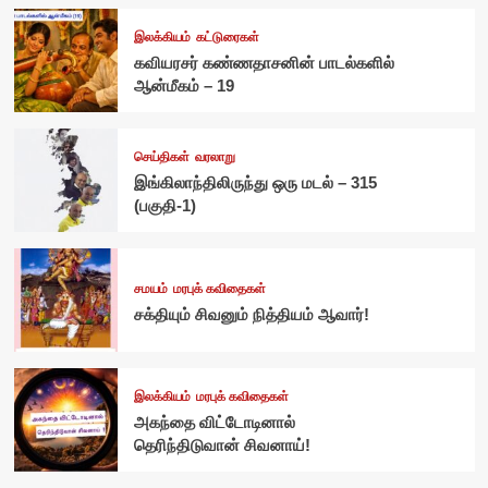
இலக்கியம்
கட்டுரைகள்
கவியரசர் கண்ணதாசனின் பாடல்களில்
ஆன்மீகம் – 19
செய்திகள்
வரலாறு
இங்கிலாந்திலிருந்து ஒரு மடல் – 315
(பகுதி-1)
சமயம்
மரபுக் கவிதைகள்
சக்தியும் சிவனும் நித்தியம் ஆவார்!
இலக்கியம்
மரபுக் கவிதைகள்
அகந்தை விட்டோடினால்
தெரிந்திடுவான் சிவனாய்!