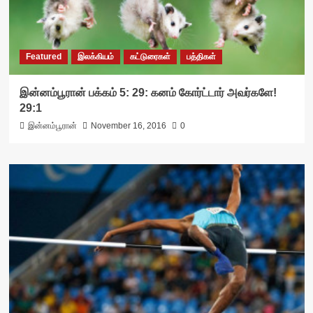
Featured
இலக்கியம்
கட்டுரைகள்
பத்திகள்
இன்னம்பூரான் பக்கம் 5: 29: கனம் கோர்ட்டார் அவர்களே!
29:1
இன்னம்பூரான்
November 16, 2016
0