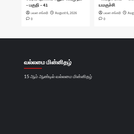
– பகுதி – 41
யமகுச்சி
பவள சங்கரி
August 6, 2026
பவள சங்கரி
Augu
0
0
வல்லமை மின்னிதழ்
15 ஆம் ஆண்டில் வல்லமை மின்னிதழ்