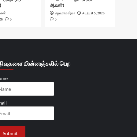
)
ஆவார்!
ாசன்
ஜெயராமசர்மா
August 5, 2026
26
0
0
திவுகளை மின்னஞ்சலில் பெற
ame
ail