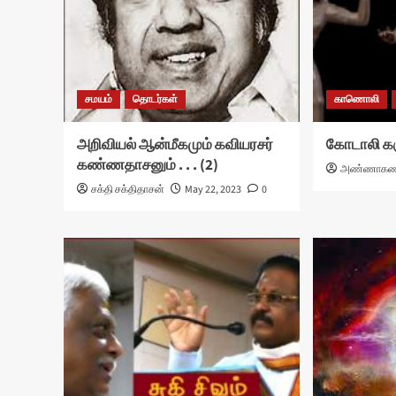
சமயம்
தொடர்கள்
காணொலி
அறிவியல் ஆன்மீகமும் கவியரசர்
கோடாலி கர
கண்ணதாசனும் . . . (2)
அண்ணாகண
சக்தி சக்திதாசன்
May 22, 2023
0