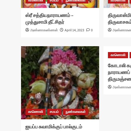
காணொலி
சமயம்
நுண்கலைகள்
காணொலி
ஸ்ரீ சத்தியநாராயணம் –
திருவான்மி
முத்துசாமி தீட்சிதர்
திருவாசகம
அண்ணாகண்ணன்
April 14, 2023
0
அண்ணாகண
காணொலி
கோடாலி கருப
நாராயணப் 
திருமஞ்சன
அண்ணாகண
காணொலி
சமயம்
நுண்கலைகள்
ஐயப்ப சுவாமிக்குப் பால்குடம்