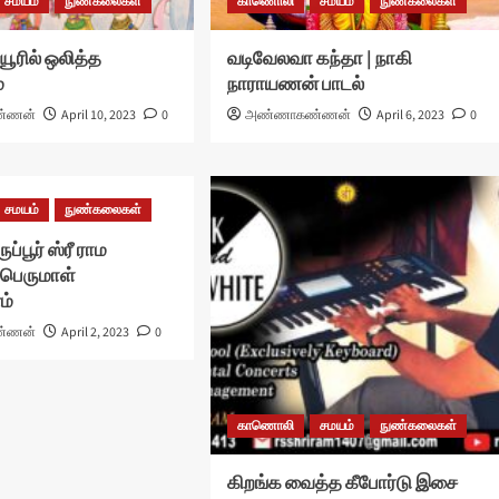
சமயம்
நுண்கலைகள்
காணொலி
சமயம்
நுண்கலைகள்
யூரில் ஒலித்த
வடிவேலவா கந்தா | நாகி
்
நாராயணன் பாடல்
்ணன்
April 10, 2023
0
அண்ணாகண்ணன்
April 6, 2023
0
சமயம்
நுண்கலைகள்
்பூர் ஸ்ரீ ராம
பெருமாள்
ம்
்ணன்
April 2, 2023
0
காணொலி
சமயம்
நுண்கலைகள்
கிறங்க வைத்த கீபோர்டு இசை