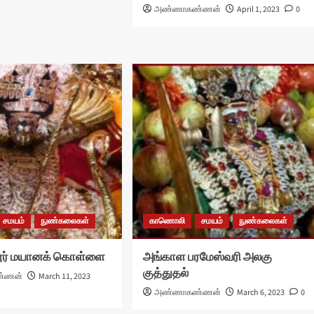
அண்ணாகண்ணன்
April 1, 2023
0
சமயம்
நுண்கலைகள்
காணொலி
சமயம்
நுண்கலைகள்
ூர் மயானக் கொள்ளை
அங்காள பரமேஸ்வரி அலகு
குத்துதல்
்ணன்
March 11, 2023
அண்ணாகண்ணன்
March 6, 2023
0