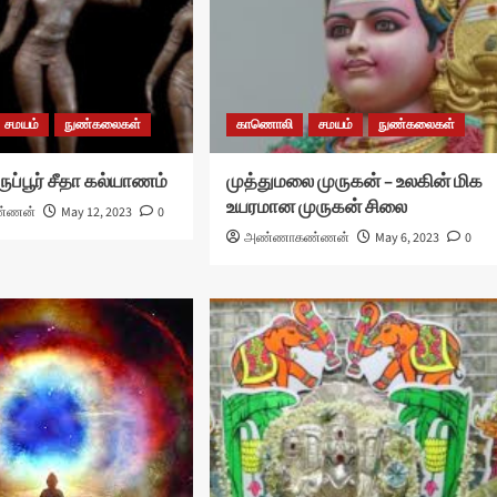
சமயம்
நுண்கலைகள்
காணொலி
சமயம்
நுண்கலைகள்
ுப்பூர் சீதா கல்யாணம்
முத்துமலை முருகன் – உலகின் மிக
உயரமான முருகன் சிலை
்ணன்
May 12, 2023
0
அண்ணாகண்ணன்
May 6, 2023
0