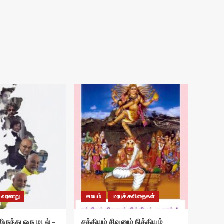
வரலாறு
சமயம்
மரபுக் கவிதைகள்
ிருந்து ஒரு மடல் –
சக்தியும் சிவனும் நித்தியம்