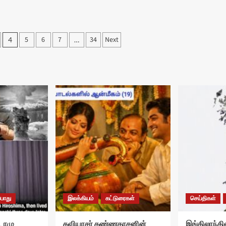
5
6
7
34
Next
4
…
பொது
இலக்கியம்
கட்டுரைகள்
செய்திகள்
ுடோமு
கவியரசர் கண்ணதாசனின்
இங்கிலாந்தில