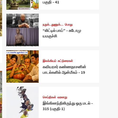
பகுதி – 41
நறுக்..துணுக்...
பொது
“லிட்டில் பாய்” – சுடோமு
யமகுச்சி
இலக்கியம்
கட்டுரைகள்
கவியரசர் கண்ணதாசனின்
பாடல்களில் ஆன்மீகம் – 19
செய்திகள்
வரலாறு
இங்கிலாந்திலிருந்து ஒரு மடல் –
315 (பகுதி-1)