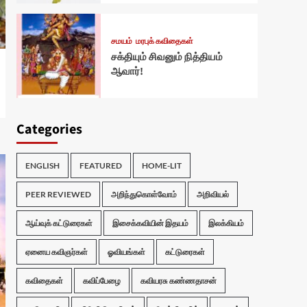
சமயம்
மரபுக் கவிதைகள்
சக்தியும் சிவனும் நித்தியம்
ஆவார்!
Categories
ENGLISH
FEATURED
HOME-LIT
PEER REVIEWED
அறிந்துகொள்வோம்
அறிவியல்
ஆய்வுக் கட்டுரைகள்
இசைக்கவியின் இதயம்
இலக்கியம்
ஏனைய கவிஞர்கள்
ஓவியங்கள்
கட்டுரைகள்
கவிதைகள்
கவிப்பேழை
கவியரசு கண்ணதாசன்