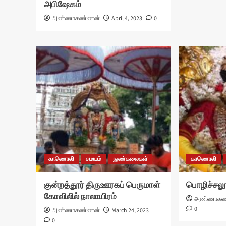
அபிஷேகம்
அண்ணாகண்ணன்
April 4, 2023
0
காணொலி
சமயம்
நுண்கலைகள்
காணொலி
குன்றத்தூர் திருஊரகப் பெருமாள்
பொழிச்சல
கோவிலில் நாலாயிரம்
அண்ணாகண
0
அண்ணாகண்ணன்
March 24, 2023
0