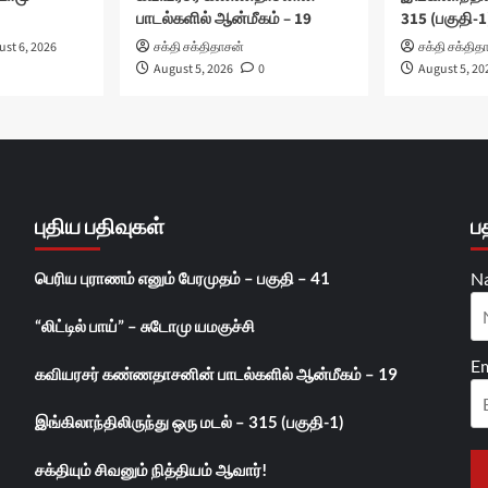
பாடல்களில் ஆன்மீகம் – 19
315 (பகுதி-1
st 6, 2026
சக்தி சக்திதாசன்
சக்தி சக்தித
August 5, 2026
0
August 5, 20
புதிய பதிவுகள்
ப
பெரிய புராணம் எனும் பேரமுதம் – பகுதி – 41
N
“லிட்டில் பாய்” – சுடோமு யமகுச்சி
Em
கவியரசர் கண்ணதாசனின் பாடல்களில் ஆன்மீகம் – 19
இங்கிலாந்திலிருந்து ஒரு மடல் – 315 (பகுதி-1)
சக்தியும் சிவனும் நித்தியம் ஆவார்!