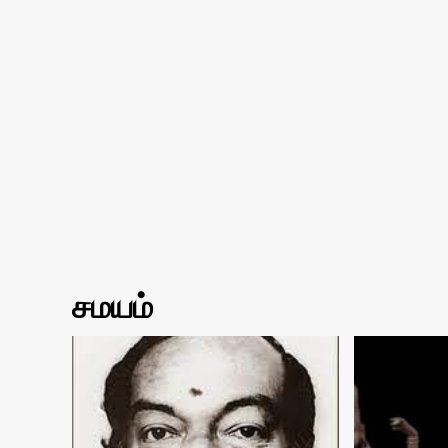
சமயம்