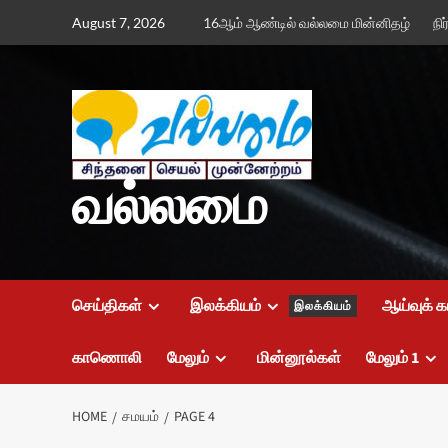
Skip
August 7, 2026
16ஆம் ஆண்டில் வல்லமை மின்னிதழ்
நி
to
content
வல்லமை
செய்திகள்
இலக்கியம்
ஆய்வுக் க
இலக்கியம்
காணொலி
மேலும்
மின்னூல்கள்
மேலும் 1
HOME
சமயம்
PAGE 4