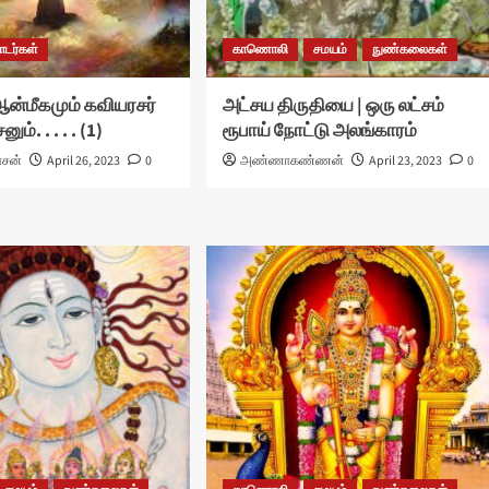
டர்கள்
காணொலி
சமயம்
நுண்கலைகள்
ஆன்மீகமும் கவியரசர்
அட்சய திருதியை | ஒரு லட்சம்
். . . . . (1)
ரூபாய் நோட்டு அலங்காரம்
ாசன்
April 26, 2023
0
அண்ணாகண்ணன்
April 23, 2023
0