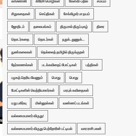
காணொலி
கிரேசி மொழிகள்
கேள்வி-பதில்
சமயம்
சிறுகதைகள்
செய்திகள்
சேக்கிழார் பா நயம்
ஜோதிடம்
தலையங்கம்
திருமால் திருப்புகழ்
திரை
தொடர்கதை
தொடர்கள்
நறுக்..துணுக்...
நுண்கலைகள்
நெல்லைத் தமிழில் திருக்குறள்
நேர்காணல்கள்
படக்கவிதைப் போட்டிகள்
பத்திகள்
பழகத் தெரிய வேணும்
பொது
பொது
போட்டிகளின் வெற்றியாளர்கள்
மரபுக் கவிதைகள்
மறு பகிர்வு
மின்னூல்கள்
வண்ணப் படங்கள்
வல்லமையாளர் விருது!
வல்லமையாளர் விருது பெற்றோரின் பட்டியல்
வார ராசி பலன்