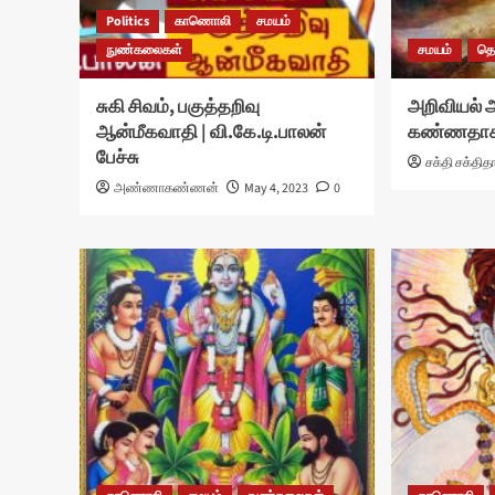
Politics
காணொலி
சமயம்
நுண்கலைகள்
சமயம்
தொ
சுகி சிவம், பகுத்தறிவு
அறிவியல் 
ஆன்மீகவாதி | வி.கே.டி.பாலன்
கண்ணதாசனும
பேச்சு
சக்தி சக்தித
அண்ணாகண்ணன்
May 4, 2023
0