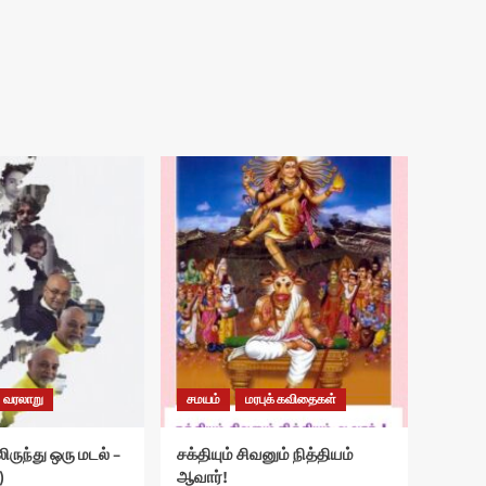
வரலாறு
சமயம்
மரபுக் கவிதைகள்
ிருந்து ஒரு மடல் –
சக்தியும் சிவனும் நித்தியம்
)
ஆவார்!