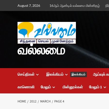
Skip
August 7, 2026
16ஆம் ஆண்டில் வல்லமை மின்னிதழ்
நி
to
content
வல்லமை
செய்திகள்
இலக்கியம்
ஆய்வுக் க
இலக்கியம்
காணொலி
மேலும்
மின்னூல்கள்
மேலும் 1
HOME
2012
MARCH
PAGE 4