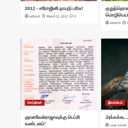
2012 – சரோஜினி நாயுடு பரிசு!
குறுந்தொக
மொழிபெயர்
editor5
March 21, 2012
0
editor5
செய்திகள்
இலக்கியம்
ஞானவேல்ராஜாவுக்கு பெப்சி
அக்கக்கூ
கண்டனம்’
பவள சங்கரி