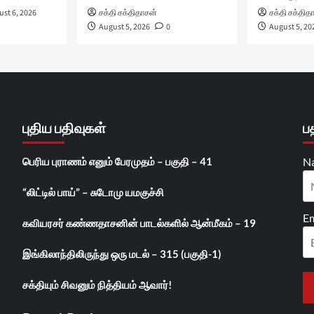
st 6, 2026
சக்தி சக்திதாசன்
சக்தி சக்தித
August 5, 2026
0
August 5, 20
புதிய பதிவுகள்
ப
பெரிய புராணம் எனும் பேரமுதம் – பகுதி – 41
N
“லிட்டில் பாய்” – சுடோமு யமகுச்சி
Em
கவியரசர் கண்ணதாசனின் பாடல்களில் ஆன்மீகம் – 19
இங்கிலாந்திலிருந்து ஒரு மடல் – 315 (பகுதி-1)
சக்தியும் சிவனும் நித்தியம் ஆவார்!