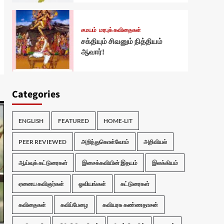
சமயம்
மரபுக் கவிதைகள்
சக்தியும் சிவனும் நித்தியம்
ஆவார்!
Categories
ENGLISH
FEATURED
HOME-LIT
PEER REVIEWED
அறிந்துகொள்வோம்
அறிவியல்
ஆய்வுக் கட்டுரைகள்
இசைக்கவியின் இதயம்
இலக்கியம்
ஏனைய கவிஞர்கள்
ஓவியங்கள்
கட்டுரைகள்
கவிதைகள்
கவிப்பேழை
கவியரசு கண்ணதாசன்