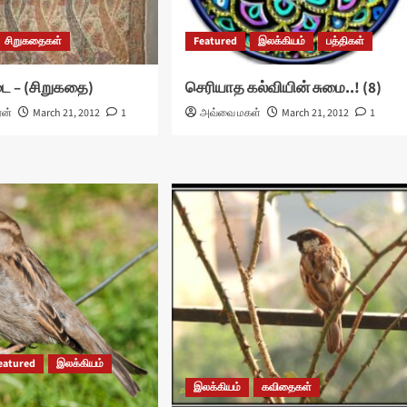
சிறுகதைகள்
Featured
இலக்கியம்
பத்திகள்
 – (சிறுகதை)
செரியாத கல்வியின் சுமை..! (8)
ரன்
March 21, 2012
1
அவ்வை மகள்
March 21, 2012
1
eatured
இலக்கியம்
இலக்கியம்
கவிதைகள்