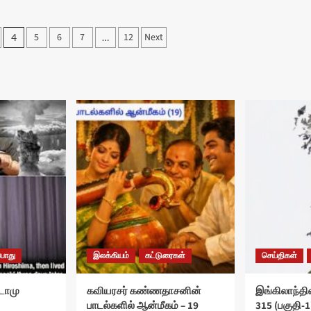
5
6
7
12
Next
4
…
பொது
இலக்கியம்
கட்டுரைகள்
செய்திகள்
ுடோமு
கவியரசர் கண்ணதாசனின்
இங்கிலாந்தில
பாடல்களில் ஆன்மீகம் – 19
315 (பகுதி-1