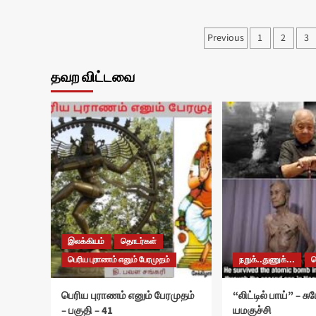
Posts
Previous
1
2
3
pagination
தவற விட்டவை
இலக்கியம்
தொடர்கள்
பெரிய புராணம் எனும் பேரமுதம்
நறுக்..துணுக்...
பெரிய புராணம் எனும் பேரமுதம்
“லிட்டில் பாய்” – ச
– பகுதி – 41
யமகுச்சி