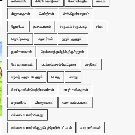
காணொலி
கிரேசி மொழிகள்
கேள்வி-பதில்
சமயம்
சிறுகதைகள்
செய்திகள்
சேக்கிழார் பா நயம்
ஜோதிடம்
தலையங்கம்
திருமால் திருப்புகழ்
திரை
தொடர்கதை
தொடர்கள்
நறுக்..துணுக்...
நுண்கலைகள்
நெல்லைத் தமிழில் திருக்குறள்
நேர்காணல்கள்
படக்கவிதைப் போட்டிகள்
பத்திகள்
பழகத் தெரிய வேணும்
பொது
பொது
போட்டிகளின் வெற்றியாளர்கள்
மரபுக் கவிதைகள்
மறு பகிர்வு
மின்னூல்கள்
வண்ணப் படங்கள்
வல்லமையாளர் விருது!
வல்லமையாளர் விருது பெற்றோரின் பட்டியல்
வார ராசி பலன்