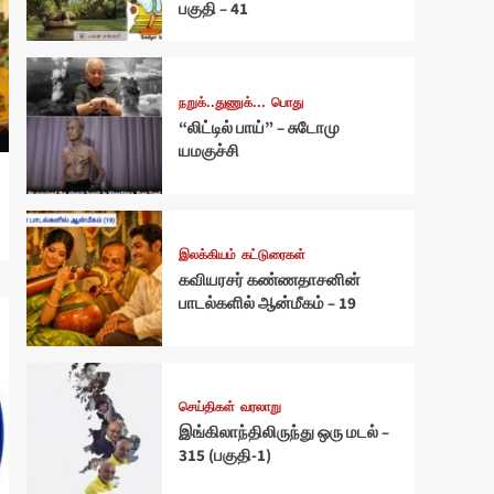
பகுதி – 41
நறுக்..துணுக்...
பொது
“லிட்டில் பாய்” – சுடோமு
யமகுச்சி
இலக்கியம்
கட்டுரைகள்
கவியரசர் கண்ணதாசனின்
பாடல்களில் ஆன்மீகம் – 19
செய்திகள்
வரலாறு
இங்கிலாந்திலிருந்து ஒரு மடல் –
315 (பகுதி-1)