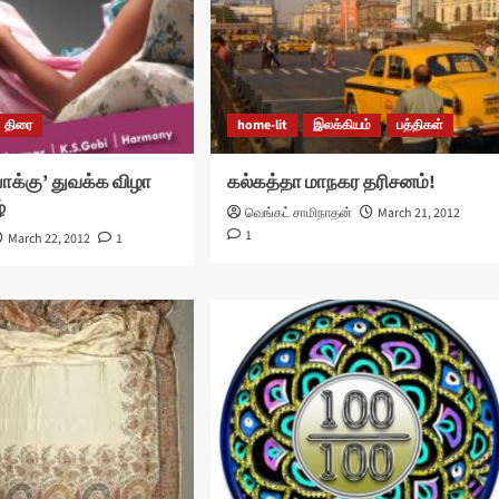
திரை
home-lit
இலக்கியம்
பத்திகள்
க்கு’ துவக்க விழா
கல்கத்தா மாநகர தரிசனம்!
்
வெங்கட் சாமிநாதன்
March 21, 2012
1
March 22, 2012
1