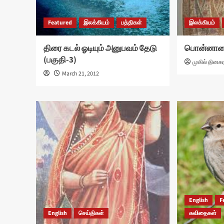
Featured
இலக்கியம்
பத்திகள்
இலக்கியம்
திரை கடல் ஓடியும் அனுபவம் தேடு
பொன்னாடை
(பகுதி-3)
முகில் தினக
March 21, 2012
English
F
English
செய்திகள்
கவிதைகள்