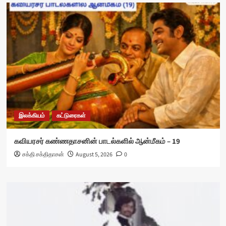
இலக்கியம்
கட்டுரைகள்
கவியரசர் கண்ணதாசனின் பாடல்களில் ஆன்மீகம் – 19
சக்தி சக்திதாசன்
August 5, 2026
0