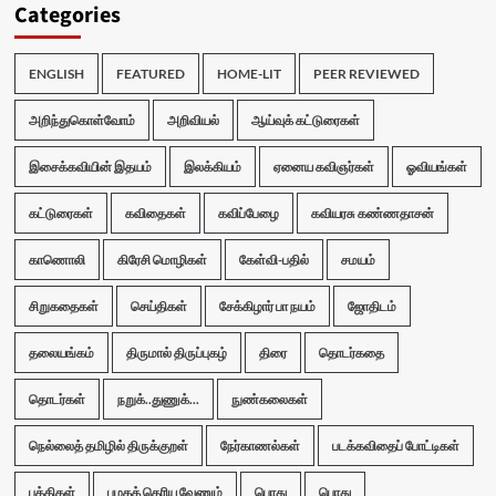
Categories
ENGLISH
FEATURED
HOME-LIT
PEER REVIEWED
அறிந்துகொள்வோம்
அறிவியல்
ஆய்வுக் கட்டுரைகள்
இசைக்கவியின் இதயம்
இலக்கியம்
ஏனைய கவிஞர்கள்
ஓவியங்கள்
கட்டுரைகள்
கவிதைகள்
கவிப்பேழை
கவியரசு கண்ணதாசன்
காணொலி
கிரேசி மொழிகள்
கேள்வி-பதில்
சமயம்
சிறுகதைகள்
செய்திகள்
சேக்கிழார் பா நயம்
ஜோதிடம்
தலையங்கம்
திருமால் திருப்புகழ்
திரை
தொடர்கதை
தொடர்கள்
நறுக்..துணுக்...
நுண்கலைகள்
நெல்லைத் தமிழில் திருக்குறள்
நேர்காணல்கள்
படக்கவிதைப் போட்டிகள்
பத்திகள்
பழகத் தெரிய வேணும்
பொது
பொது