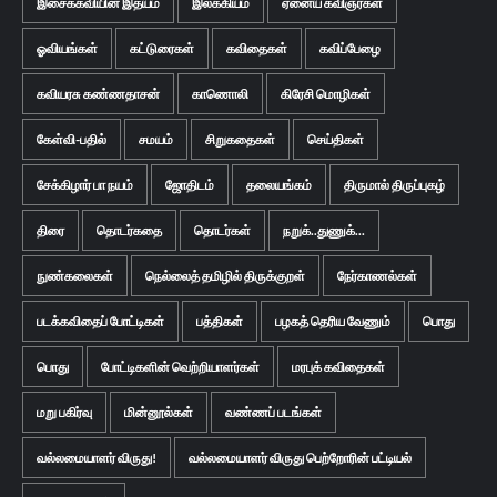
இசைக்கவியின் இதயம்
இலக்கியம்
ஏனைய கவிஞர்கள்
ஓவியங்கள்
கட்டுரைகள்
கவிதைகள்
கவிப்பேழை
கவியரசு கண்ணதாசன்
காணொலி
கிரேசி மொழிகள்
கேள்வி-பதில்
சமயம்
சிறுகதைகள்
செய்திகள்
சேக்கிழார் பா நயம்
ஜோதிடம்
தலையங்கம்
திருமால் திருப்புகழ்
திரை
தொடர்கதை
தொடர்கள்
நறுக்..துணுக்...
நுண்கலைகள்
நெல்லைத் தமிழில் திருக்குறள்
நேர்காணல்கள்
படக்கவிதைப் போட்டிகள்
பத்திகள்
பழகத் தெரிய வேணும்
பொது
பொது
போட்டிகளின் வெற்றியாளர்கள்
மரபுக் கவிதைகள்
மறு பகிர்வு
மின்னூல்கள்
வண்ணப் படங்கள்
வல்லமையாளர் விருது!
வல்லமையாளர் விருது பெற்றோரின் பட்டியல்