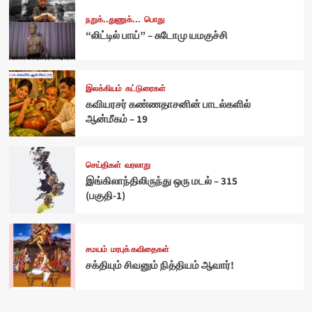
நறுக்..துணுக்...
பொது
“லிட்டில் பாய்” – சுடோமு யமகுச்சி
இலக்கியம்
கட்டுரைகள்
கவியரசர் கண்ணதாசனின் பாடல்களில்
ஆன்மீகம் – 19
செய்திகள்
வரலாறு
இங்கிலாந்திலிருந்து ஒரு மடல் – 315
(பகுதி-1)
சமயம்
மரபுக் கவிதைகள்
சக்தியும் சிவனும் நித்தியம் ஆவார்!