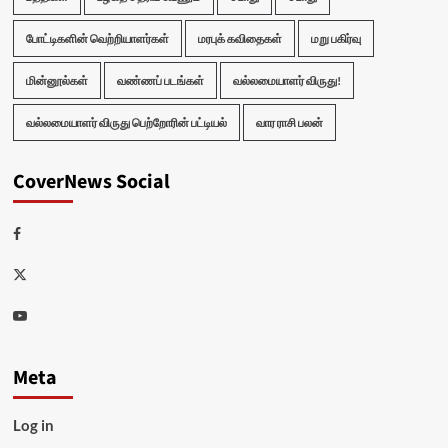
போட்டிகளின் வெற்றியாளர்கள்
மரபுக் கவிதைகள்
மறு பகிர்வு
மின்னூல்கள்
வண்ணப் படங்கள்
வல்லமையாளர் விருது!
வல்லமையாளர் விருது பெற்றோரின் பட்டியல்
வார ராசி பலன்
CoverNews Social
Facebook
Twitter
Youtube
Meta
Log in