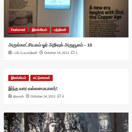
Featured
இலக்கியம்
பத்திகள்
அருங்காட்சியகம் ஓர் அறிவுக் அருவூலம் – 10
டாக்டர்.சுபாஷிணி
October 14, 2013
1
இலக்கியம்
கட்டுரைகள்
இந்த வார வல்லமையாளர்!
திவாகர்
October 14, 2013
6