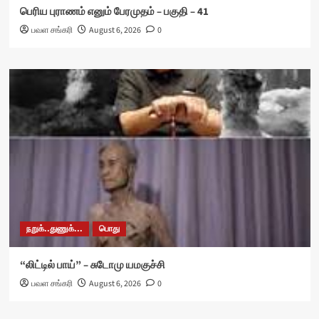
பெரிய புராணம் எனும் பேரமுதம் – பகுதி – 41
பவள சங்கரி
August 6, 2026
0
நறுக்..துணுக்...
பொது
“லிட்டில் பாய்” – சுடோமு யமகுச்சி
பவள சங்கரி
August 6, 2026
0