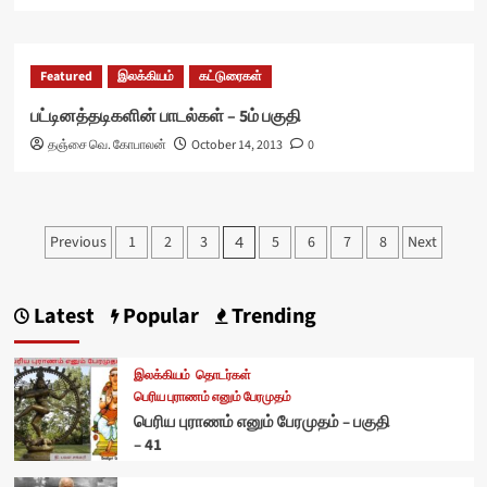
Featured
இலக்கியம்
கட்டுரைகள்
பட்டினத்தடிகளின் பாடல்கள் – 5ம் பகுதி
தஞ்சை வெ. கோபாலன்
October 14, 2013
0
Posts
Previous
1
2
3
5
6
7
8
Next
4
pagination
Latest
Popular
Trending
இலக்கியம்
தொடர்கள்
பெரிய புராணம் எனும் பேரமுதம்
பெரிய புராணம் எனும் பேரமுதம் – பகுதி
– 41