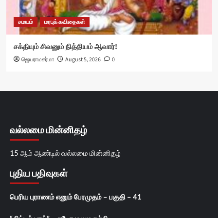
சமயம்
மரபுக் கவிதைகள்
சக்தியும் சிவனும் நித்தியம் ஆவார்!
ஜெயராமசர்மா
August 5, 2026
0
வல்லமை மின்னிதழ்
15 ஆம் ஆண்டில் வல்லமை மின்னிதழ்
புதிய பதிவுகள்
பெரிய புராணம் எனும் பேரமுதம் – பகுதி – 41