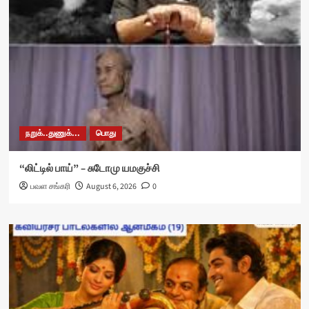
நறுக்..துணுக்...
பொது
“லிட்டில் பாய்” – சுடோமு யமகுச்சி
பவள சங்கரி
August 6, 2026
0