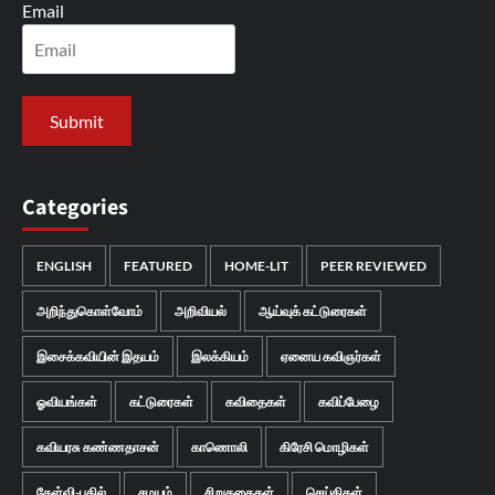
Email
Categories
ENGLISH
FEATURED
HOME-LIT
PEER REVIEWED
அறிந்துகொள்வோம்
அறிவியல்
ஆய்வுக் கட்டுரைகள்
இசைக்கவியின் இதயம்
இலக்கியம்
ஏனைய கவிஞர்கள்
ஓவியங்கள்
கட்டுரைகள்
கவிதைகள்
கவிப்பேழை
கவியரசு கண்ணதாசன்
காணொலி
கிரேசி மொழிகள்
கேள்வி-பதில்
சமயம்
சிறுகதைகள்
செய்திகள்