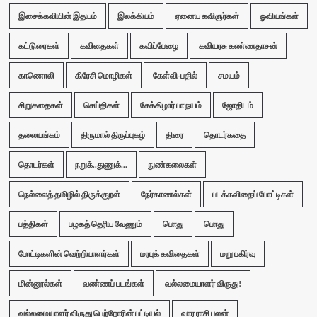
இசைக்கவியின் இதயம்
இலக்கியம்
ஏனைய கவிஞர்கள்
ஓவியங்கள்
கட்டுரைகள்
கவிதைகள்
கவிப்பேழை
கவியரசு கண்ணதாசன்
காணொலி
கிரேசி மொழிகள்
கேள்வி-பதில்
சமயம்
சிறுகதைகள்
செய்திகள்
சேக்கிழார் பா நயம்
ஜோதிடம்
தலையங்கம்
திருமால் திருப்புகழ்
திரை
தொடர்கதை
தொடர்கள்
நறுக்..துணுக்...
நுண்கலைகள்
நெல்லைத் தமிழில் திருக்குறள்
நேர்காணல்கள்
படக்கவிதைப் போட்டிகள்
பத்திகள்
பழகத் தெரிய வேணும்
பொது
பொது
போட்டிகளின் வெற்றியாளர்கள்
மரபுக் கவிதைகள்
மறு பகிர்வு
மின்னூல்கள்
வண்ணப் படங்கள்
வல்லமையாளர் விருது!
வல்லமையாளர் விருது பெற்றோரின் பட்டியல்
வார ராசி பலன்