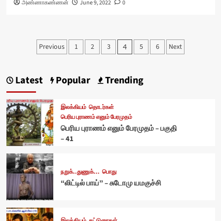
அண்ணாகண்ணன்
June 9, 2022
0
Posts
Previous
1
2
3
5
6
Next
4
pagination
Latest
Popular
Trending
இலக்கியம்
தொடர்கள்
பெரிய புராணம் எனும் பேரமுதம்
பெரிய புராணம் எனும் பேரமுதம் – பகுதி
– 41
நறுக்..துணுக்...
பொது
“லிட்டில் பாய்” – சுடோமு யமகுச்சி
இலக்கியம்
கட்டுரைகள்