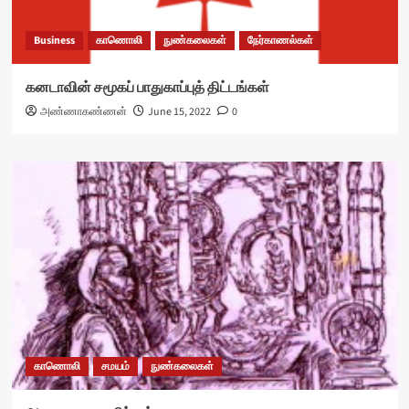
Business
காணொலி
நுண்கலைகள்
நேர்காணல்கள்
கனடாவின் சமூகப் பாதுகாப்புத் திட்டங்கள்
அண்ணாகண்ணன்
June 15, 2022
0
காணொலி
சமயம்
நுண்கலைகள்