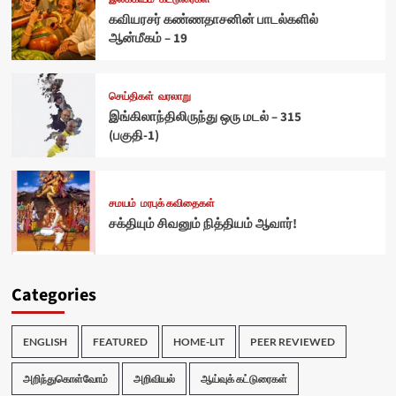
கவியரசர் கண்ணதாசனின் பாடல்களில்
ஆன்மீகம் – 19
செய்திகள்
வரலாறு
இங்கிலாந்திலிருந்து ஒரு மடல் – 315
(பகுதி-1)
சமயம்
மரபுக் கவிதைகள்
சக்தியும் சிவனும் நித்தியம் ஆவார்!
Categories
ENGLISH
FEATURED
HOME-LIT
PEER REVIEWED
அறிந்துகொள்வோம்
அறிவியல்
ஆய்வுக் கட்டுரைகள்