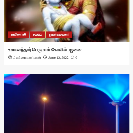
காணொலி
சமயம்
நுண்கலைகள்
உலகளந்தார் பெருமாள் கோவில் பஜனை
அண்ணாகண்ணன்
June 12, 2022
0