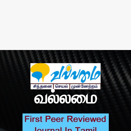
வல்லமை