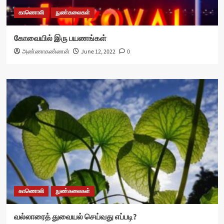
காணொலி
நுண்கலைகள்
கோவையில் இரு பயணங்கள்
அண்ணாகண்ணன்
June 12, 2022
0
காணொலி
நுண்கலைகள்
வல்லாரைத் துவையல் செய்வது எப்படி?