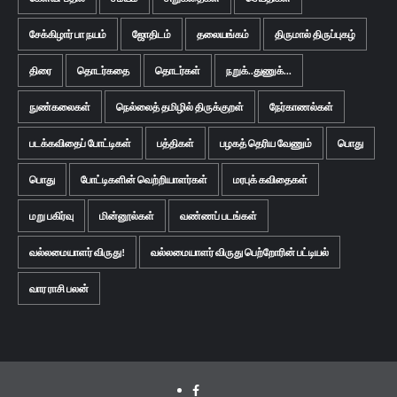
சேக்கிழார் பா நயம்
ஜோதிடம்
தலையங்கம்
திருமால் திருப்புகழ்
திரை
தொடர்கதை
தொடர்கள்
நறுக்..துணுக்...
நுண்கலைகள்
நெல்லைத் தமிழில் திருக்குறள்
நேர்காணல்கள்
படக்கவிதைப் போட்டிகள்
பத்திகள்
பழகத் தெரிய வேணும்
பொது
பொது
போட்டிகளின் வெற்றியாளர்கள்
மரபுக் கவிதைகள்
மறு பகிர்வு
மின்னூல்கள்
வண்ணப் படங்கள்
வல்லமையாளர் விருது!
வல்லமையாளர் விருது பெற்றோரின் பட்டியல்
வார ராசி பலன்
Facebook