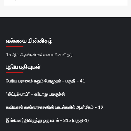
வல்லமை மின்னிதழ்
15 ஆம் ஆண்டில் வல்லமை மின்னிதழ்
புதிய பதிவுகள்
பெரிய புராணம் எனும் பேரமுதம் – பகுதி – 41
“லிட்டில் பாய்” – சுடோமு யமகுச்சி
கவியரசர் கண்ணதாசனின் பாடல்களில் ஆன்மீகம் – 19
இங்கிலாந்திலிருந்து ஒரு மடல் – 315 (பகுதி-1)