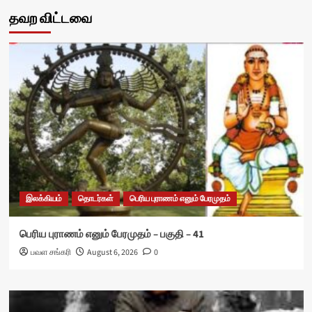
தவற விட்டவை
இலக்கியம்
தொடர்கள்
பெரிய புராணம் எனும் பேரமுதம்
பெரிய புராணம் எனும் பேரமுதம் – பகுதி – 41
பவள சங்கரி
August 6, 2026
0