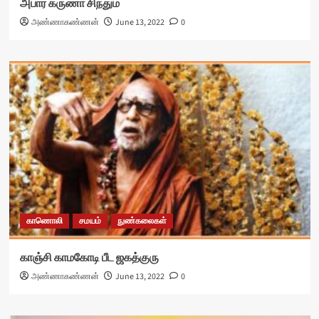
அபார கருணா சிந்தும்
அண்ணாகண்ணன்
June 13, 2022
0
காணொலி
சமயம்
நுண்கலைகள்
காஞ்சி காமகோடி பீட ஜகத்குரு
அண்ணாகண்ணன்
June 13, 2022
0