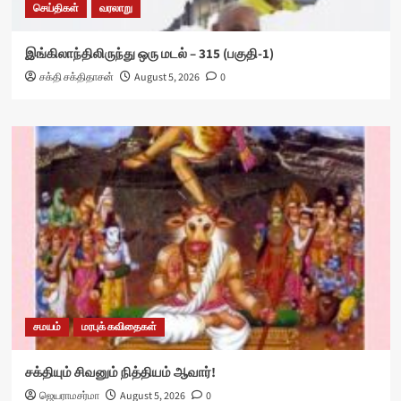
செய்திகள்
வரலாறு
இங்கிலாந்திலிருந்து ஒரு மடல் – 315 (பகுதி-1)
சக்தி சக்திதாசன்
August 5, 2026
0
சமயம்
மரபுக் கவிதைகள்
சக்தியும் சிவனும் நித்தியம் ஆவார்!
ஜெயராமசர்மா
August 5, 2026
0