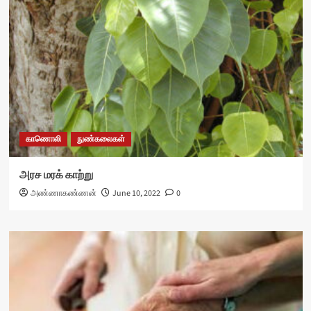
காணொலி
நுண்கலைகள்
அரச மரக் காற்று
அண்ணாகண்ணன்
June 10, 2022
0