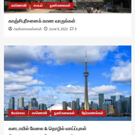
காணொலி
சமயம்
நுண்கலைகள்
காஞ்சிபுரீசனைக் காண வாருங்கள்
அண்ணாகண்ணன்
June 9, 2022
0
Business
காணொலி
நுண்கலைகள்
நேர்காணல்கள்
கனடாவில் வேலை & தொழில் வாய்ப்புகள்