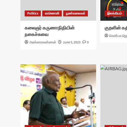
Politics
காணொலி
நுண்கலைகள்
இலக்கியம்
கலைஞர் கருணாநிதியின்
குறளின் க
நகைச்சுவை
செண்பக ஜெ
அண்ணாகண்ணன்
June 5, 2023
0