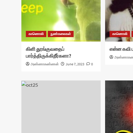
காணொலி
நுண்கலைகள்
காணொலி
கிளி தூங்குவதைப்
என்ன கவி 
பார்த்திருக்கிறீர்களா?
அண்ணாகண
அண்ணாகண்ணன்
June 7, 2023
0