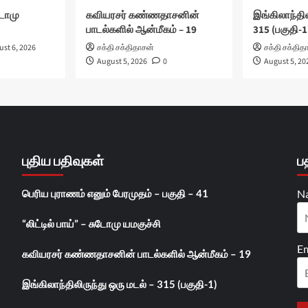
ுடோமு
கவியரசர் கண்ணதாசனின்
இங்கிலாந்தில
பாடல்களில் ஆன்மீகம் – 19
315 (பகுதி-1
st 6, 2026
சக்தி சக்திதாசன்
சக்தி சக்தித
August 5, 2026
0
August 5, 20
புதிய பதிவுகள்
ப
பெரிய புராணம் எனும் பேரமுதம் – பகுதி – 41
N
“லிட்டில் பாய்” – சுடோமு யமகுச்சி
Em
கவியரசர் கண்ணதாசனின் பாடல்களில் ஆன்மீகம் – 19
இங்கிலாந்திலிருந்து ஒரு மடல் – 315 (பகுதி-1)