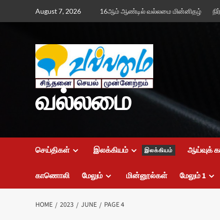
Skip
August 7, 2026
16ஆம் ஆண்டில் வல்லமை மின்னிதழ்
நி
to
content
வல்லமை
செய்திகள்
இலக்கியம்
ஆய்வுக் க
இலக்கியம்
காணொலி
மேலும்
மின்னூல்கள்
மேலும் 1
HOME
2023
JUNE
PAGE 4