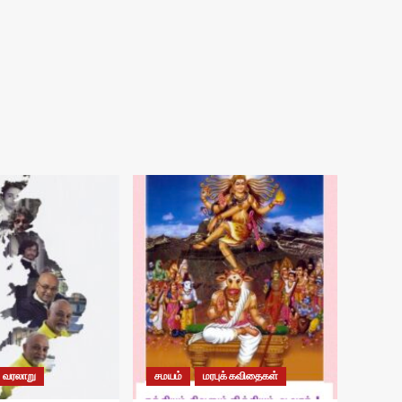
வரலாறு
சமயம்
மரபுக் கவிதைகள்