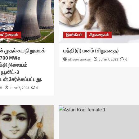
கட்டுரைகள்
இலக்கியம்
சிறுகதைகள்
் முதல் சுய நிறுவகக்
மந்தி(ரி) மனம் (சிறுகதை)
ு 700 MWe
நிர்மலா ராகவன்
June 7, 2023
0
்தி நிலையம்
 யூனிட்-3
டன் சேர்க்கப்பட்டது.
ன்
June 7, 2023
0