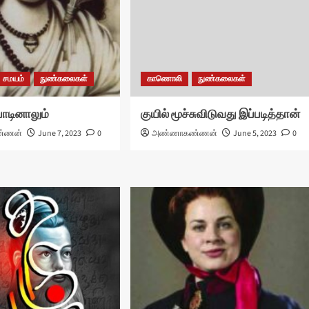
சமயம்
நுண்கலைகள்
காணொலி
நுண்கலைகள்
பாடினாலும்
குயில் மூச்சுவிடுவது இப்படித்தான்
்ணன்
June 7, 2023
0
அண்ணாகண்ணன்
June 5, 2023
0