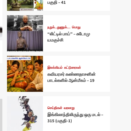
பகுதி – 41
நறுக்..துணுக்...
பொது
“லிட்டில் பாய்” – சுடோமு
யமகுச்சி
இலக்கியம்
கட்டுரைகள்
கவியரசர் கண்ணதாசனின்
பாடல்களில் ஆன்மீகம் – 19
செய்திகள்
வரலாறு
இங்கிலாந்திலிருந்து ஒரு மடல் –
315 (பகுதி-1)