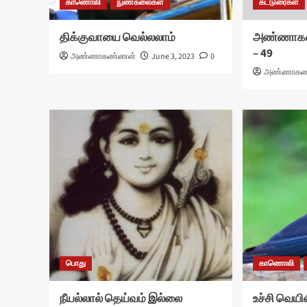
காணொலி
நுண்கலைகள்
கட்டுரைகள்
திக்குவாயை வெல்லலாம்
அண்ணாகண
– 49
அண்ணாகண்ணன்
June 3, 2023
0
அண்ணாகண
பொது
காணொலி
நீயல்லால் தெய்வம் இல்லை
உச்சி வெயில