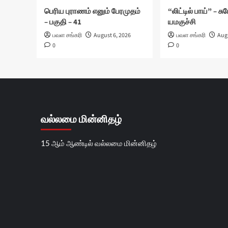
பெரிய புராணம் எனும் பேரமுதம்
“லிட்டில் பாய்” – ச
– பகுதி – 41
யமகுச்சி
பவள சங்கரி
August 6, 2026
பவள சங்கரி
Augu
0
0
வல்லமை மின்னிதழ்
15 ஆம் ஆண்டில் வல்லமை மின்னிதழ்