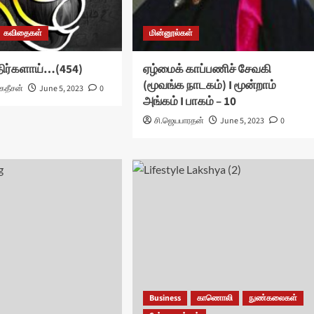
கவிதைகள்
மின்னூல்கள்
திர்களாய்…(454)
ஏழ்மைக் காப்பணிச் சேவகி
(மூவங்க நாடகம்) I மூன்றாம்
கதீசன்
June 5, 2023
0
அங்கம் I பாகம் – 10
சி.ஜெயபாரதன்
June 5, 2023
0
Business
காணொலி
நுண்கலைகள்