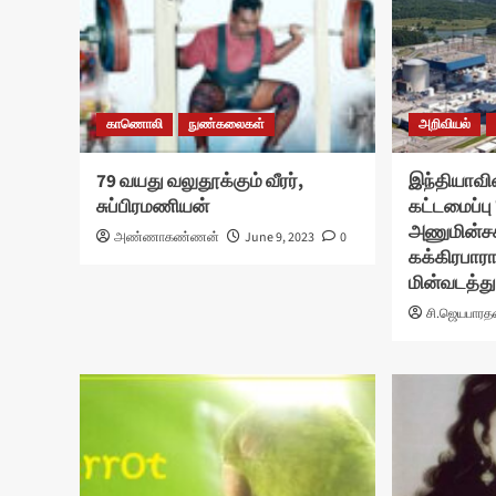
காணொலி
நுண்கலைகள்
அறிவியல்
79 வயது வலுதூக்கும் வீரர்,
இந்தியாவின
சுப்பிரமணியன்
கட்டமைப்ப
அணுமின்சக
அண்ணாகண்ணன்
June 9, 2023
0
கக்கிரபாரா
மின்வடத்து
சி.ஜெயபாரத