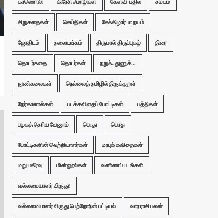
காணொலி
கிரேசி மொழிகள்
கேள்வி-பதில்
சமயம்
சிறுகதைகள்
செய்திகள்
சேக்கிழார் பா நயம்
ஜோதிடம்
தலையங்கம்
திருமால் திருப்புகழ்
திரை
தொடர்கதை
தொடர்கள்
நறுக்..துணுக்...
நுண்கலைகள்
நெல்லைத் தமிழில் திருக்குறள்
நேர்காணல்கள்
படக்கவிதைப் போட்டிகள்
பத்திகள்
பழகத் தெரிய வேணும்
பொது
பொது
போட்டிகளின் வெற்றியாளர்கள்
மரபுக் கவிதைகள்
மறு பகிர்வு
மின்னூல்கள்
வண்ணப் படங்கள்
வல்லமையாளர் விருது!
வல்லமையாளர் விருது பெற்றோரின் பட்டியல்
வார ராசி பலன்