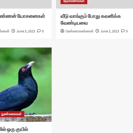
நேர்காணல்கள்
்ணன் யோசனைகள்
வீடு வாங்கும் போது கவனிக்க
வேண்டியவை
்ணன்
June 3, 2023
0
அண்ணாகண்ணன்
June 2, 2023
0
நுண்கலைகள்
ில் ஒரு குயில்