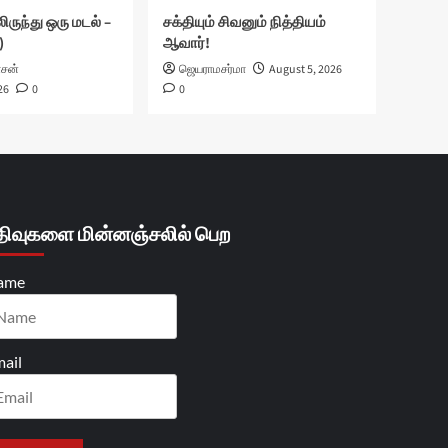
ிருந்து ஒரு மடல் –
சக்தியும் சிவனும் நித்தியம்
)
ஆவார்!
ாசன்
ஜெயராமசர்மா
August 5, 2026
26
0
0
திவுகளை மின்னஞ்சலில் பெற
ame
ail