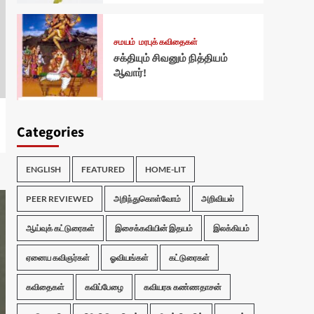
சமயம்
மரபுக் கவிதைகள்
சக்தியும் சிவனும் நித்தியம்
ஆவார்!
Categories
ENGLISH
FEATURED
HOME-LIT
PEER REVIEWED
அறிந்துகொள்வோம்
அறிவியல்
ஆய்வுக் கட்டுரைகள்
இசைக்கவியின் இதயம்
இலக்கியம்
ஏனைய கவிஞர்கள்
ஓவியங்கள்
கட்டுரைகள்
கவிதைகள்
கவிப்பேழை
கவியரசு கண்ணதாசன்