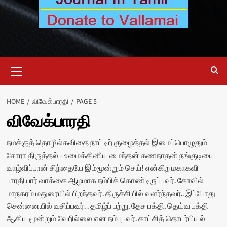
Primary
Menu
HOME
விவேக்பாரதி
PAGE 5
விவேக்பாரதி
நமக்குத் தொழில்கவிதை நாட்டிற் குழைத்தல் இமைப்பொழுதும்
சோரா திருத்தல் - உமைக்கினிய மைந்தன் கணநாதன் நங்குடியை
வாழ்விப்பான் சிந்தையே இம்மூன்றும் செய்! என்கிற மகாகவி
பாரதியார் வாக்கை ஆழமாக நம்பிக் கொண்டிருப்பவர். கோவில்
மாநகரம் மதுரையில் பிறந்தவர். திருச்சியில் வளர்ந்தவர்.. இப்போது
சென்னையில் வசிப்பவர். . தமிழ்ப் பற்று, தேச பக்தி, தெய்வ பக்தி
ஆகிய மூன்றும் வேறில்லை என நம்புபவர். காட்சித் தொடர்பியல்