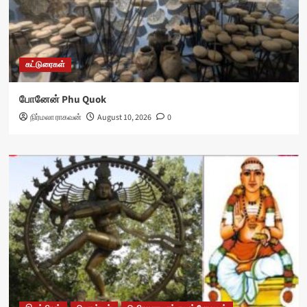
கட்டுரைகள்
போனேன் Phu Quok
நிர்மலா ராகவன்
August 10, 2026
0