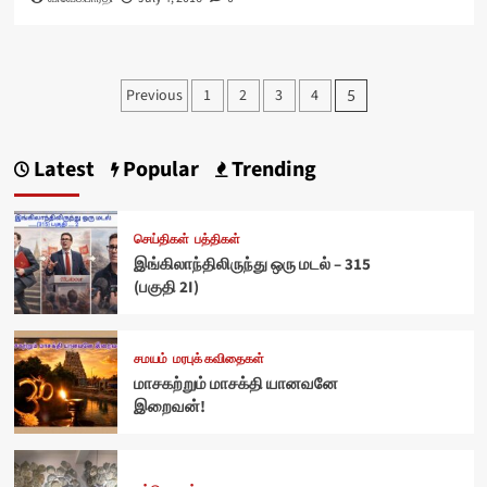
Posts
Previous
1
2
3
4
5
pagination
Latest
Popular
Trending
செய்திகள்
பத்திகள்
இங்கிலாந்திலிருந்து ஒரு மடல் – 315
(பகுதி 2I)
சமயம்
மரபுக் கவிதைகள்
மாசகற்றும் மாசக்தி யானவனே
இறைவன்!