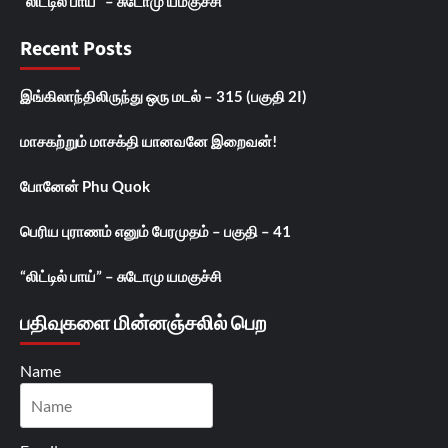
“லிட்டில் பாய்” – சுடோமு யமகுச்சி
Recent Posts
இங்கிலாந்திலிருந்து ஒரு மடல் – 315 (பகுதி 2I)
மாசகற்றும் மாசக்தி யானவனே இறைவன்!
போனேன் Phu Quok
பெரிய புராணம் எனும் பேரமுதம் – பகுதி – 41
“லிட்டில் பாய்” – சுடோமு யமகுச்சி
பதிவுகளை மின்னஞ்சலில் பெற
Name