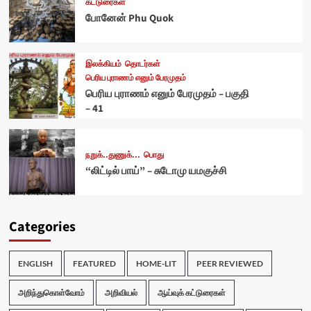
கட்டுரைகள்
போனேன் Phu Quok
இலக்கியம்
தொடர்கள்
பெரிய புராணம் எனும் பேரமுதம்
பெரிய புராணம் எனும் பேரமுதம் – பகுதி
– 41
நறுக்..துணுக்...
பொது
“லிட்டில் பாய்” – சுடோமு யமகுச்சி
Categories
ENGLISH
FEATURED
HOME-LIT
PEER REVIEWED
அறிந்துகொள்வோம்
அறிவியல்
ஆய்வுக் கட்டுரைகள்