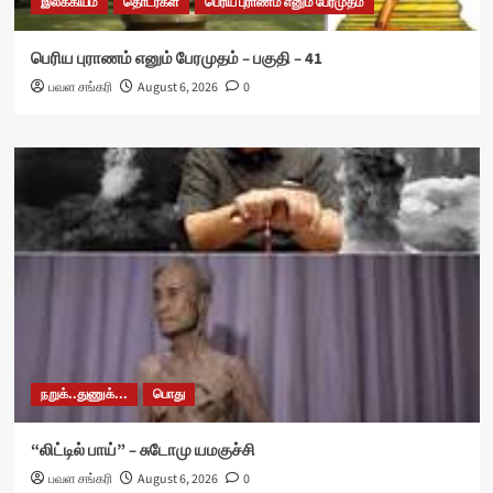
இலக்கியம்
தொடர்கள்
பெரிய புராணம் எனும் பேரமுதம்
பெரிய புராணம் எனும் பேரமுதம் – பகுதி – 41
பவள சங்கரி
August 6, 2026
0
நறுக்..துணுக்...
பொது
“லிட்டில் பாய்” – சுடோமு யமகுச்சி
பவள சங்கரி
August 6, 2026
0