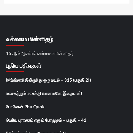
வல்லமை மின்னிதழ்
15 ஆம் ஆண்டில் வல்லமை மின்னிதழ்
புதிய பதிவுகள்
இங்கிலாந்திலிருந்து ஒரு மடல் – 315 (பகுதி 2I)
மாசகற்றும் மாசக்தி யானவனே இறைவன்!
போனேன் Phu Quok
பெரிய புராணம் எனும் பேரமுதம் – பகுதி – 41