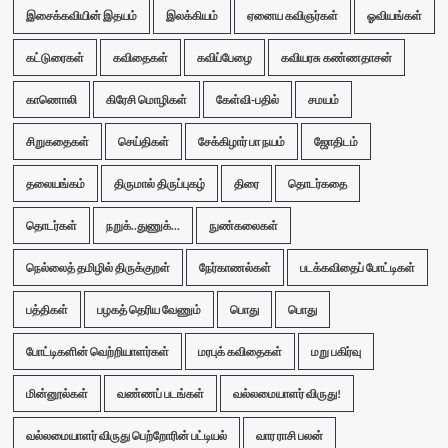
இசைக்கவியின் இதயம்
இலக்கியம்
ஏனைய கவிஞர்கள்
ஓவியங்கள்
கட்டுரைகள்
கவிதைகள்
கவிப்பேழை
கவியரசு கண்ணதாசன்
காணொலி
கிரேசி மொழிகள்
கேள்வி-பதில்
சமயம்
சிறுகதைகள்
செய்திகள்
சேக்கிழார் பா நயம்
ஜோதிடம்
தலையங்கம்
திருமால் திருப்புகழ்
திரை
தொடர்கதை
தொடர்கள்
நறுக்..துணுக்...
நுண்கலைகள்
நெல்லைத் தமிழில் திருக்குறள்
நேர்காணல்கள்
படக்கவிதைப் போட்டிகள்
பத்திகள்
பழகத் தெரிய வேணும்
பொது
பொது
போட்டிகளின் வெற்றியாளர்கள்
மரபுக் கவிதைகள்
மறு பகிர்வு
மின்னூல்கள்
வண்ணப் படங்கள்
வல்லமையாளர் விருது!
வல்லமையாளர் விருது பெற்றோரின் பட்டியல்
வார ராசி பலன்