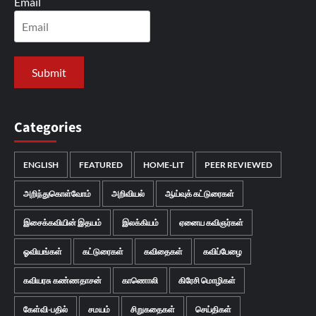
Email
Categories
ENGLISH
FEATURED
HOME-LIT
PEER REVIEWED
அறிந்துகொள்வோம்
அறிவியல்
ஆய்வுக் கட்டுரைகள்
இசைக்கவியின் இதயம்
இலக்கியம்
ஏனைய கவிஞர்கள்
ஓவியங்கள்
கட்டுரைகள்
கவிதைகள்
கவிப்பேழை
கவியரசு கண்ணதாசன்
காணொலி
கிரேசி மொழிகள்
கேள்வி-பதில்
சமயம்
சிறுகதைகள்
செய்திகள்