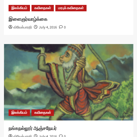
இலக்கியம்
கவிதைகள்
மரபுக் கவிதைகள்
இளைஞர்வாழ்க்கை
விவேக்பாரதி
July 4, 2016
0
இலக்கியம்
கவிதைகள்
நங்கநல்லூர் ஆஞ்சநேயர்
விவேக்பாரதி
July 4, 2016
0