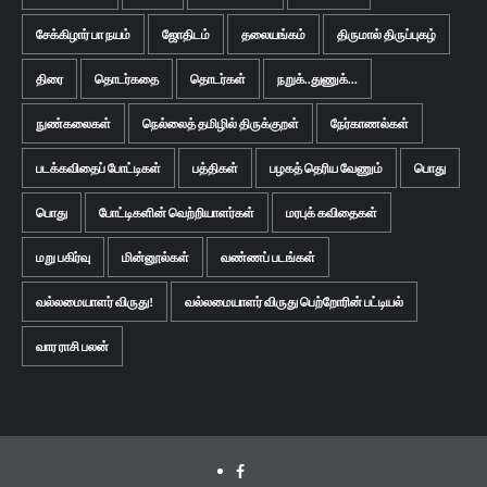
சேக்கிழார் பா நயம்
ஜோதிடம்
தலையங்கம்
திருமால் திருப்புகழ்
திரை
தொடர்கதை
தொடர்கள்
நறுக்..துணுக்...
நுண்கலைகள்
நெல்லைத் தமிழில் திருக்குறள்
நேர்காணல்கள்
படக்கவிதைப் போட்டிகள்
பத்திகள்
பழகத் தெரிய வேணும்
பொது
பொது
போட்டிகளின் வெற்றியாளர்கள்
மரபுக் கவிதைகள்
மறு பகிர்வு
மின்னூல்கள்
வண்ணப் படங்கள்
வல்லமையாளர் விருது!
வல்லமையாளர் விருது பெற்றோரின் பட்டியல்
வார ராசி பலன்
Facebook