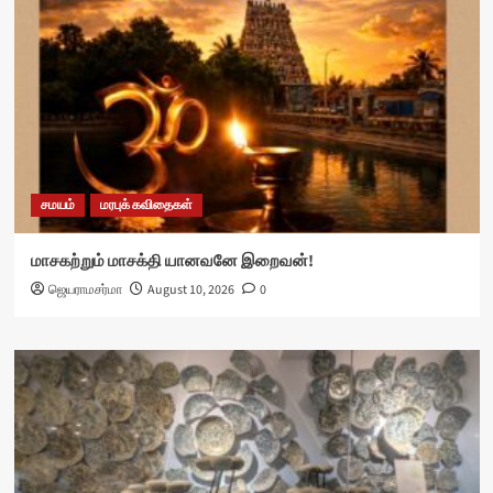
சமயம்
மரபுக் கவிதைகள்
மாசகற்றும் மாசக்தி யானவனே இறைவன்!
ஜெயராமசர்மா
August 10, 2026
0