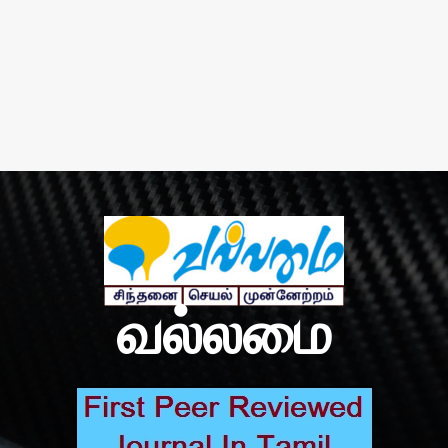
வல்லமை