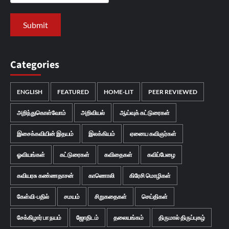
Categories
ENGLISH
FEATURED
HOME-LIT
PEER REVIEWED
அறிந்துகொள்வோம்
அறிவியல்
ஆய்வுக் கட்டுரைகள்
இசைக்கவியின் இதயம்
இலக்கியம்
ஏனைய கவிஞர்கள்
ஓவியங்கள்
கட்டுரைகள்
கவிதைகள்
கவிப்பேழை
கவியரசு கண்ணதாசன்
காணொலி
கிரேசி மொழிகள்
கேள்வி-பதில்
சமயம்
சிறுகதைகள்
செய்திகள்
சேக்கிழார் பா நயம்
ஜோதிடம்
தலையங்கம்
திருமால் திருப்புகழ்