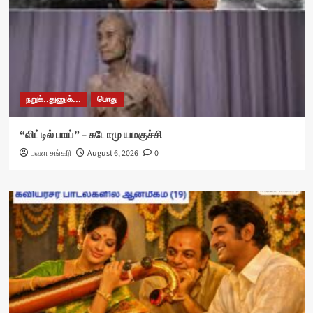
நறுக்..துணுக்...
பொது
“லிட்டில் பாய்” – சுடோமு யமகுச்சி
பவள சங்கரி
August 6, 2026
0