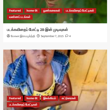
Featured
home-lit
நுண்கலைகள்
படக்கவிதைப் போட்டிகள்
வண்ணப் படங்கள்
படக்கவிதைப் போட்டி 28-இன் முடிவுகள்
மேகலா இராமமூர்த்தி
September 7, 2015
4
Featured
home-lit
இலக்கியம்
கட்டுரைகள்
படக்கவிதைப் போட்டிகள்