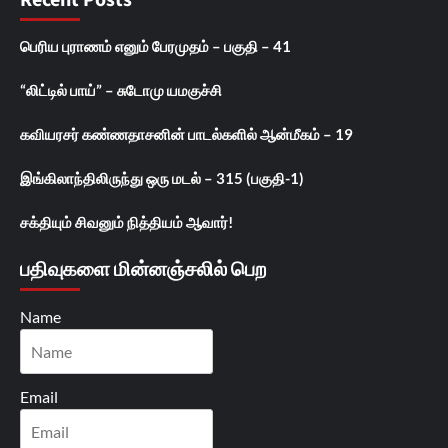
Recent Posts
பெரிய புராணம் எனும் பேரமுதம் – பகுதி – 41
“லிட்டில் பாய்” – சுடோமு யமகுச்சி
கவியரசர் கண்ணதாசனின் பாடல்களில் ஆன்மீகம் – 19
இங்கிலாந்திலிருந்து ஒரு மடல் – 315 (பகுதி-1)
சக்தியும் சிவனும் நித்தியம் ஆவார்!
பதிவுகளை மின்னஞ்சலில் பெற
Name
Email