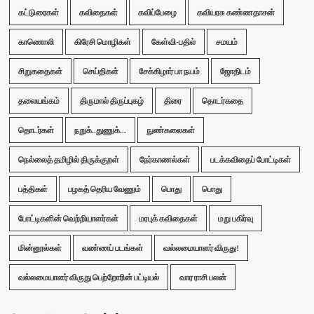
கட்டுரைகள்
கவிதைகள்
கவிப்பேழை
கவியரசு கண்ணதாசன்
காணொலி
கிரேசி மொழிகள்
கேள்வி-பதில்
சமயம்
சிறுகதைகள்
செய்திகள்
சேக்கிழார் பா நயம்
ஜோதிடம்
தலையங்கம்
திருமால் திருப்புகழ்
திரை
தொடர்கதை
தொடர்கள்
நறுக்..துணுக்...
நுண்கலைகள்
நெல்லைத் தமிழில் திருக்குறள்
நேர்காணல்கள்
படக்கவிதைப் போட்டிகள்
பத்திகள்
பழகத் தெரிய வேணும்
பொது
பொது
போட்டிகளின் வெற்றியாளர்கள்
மரபுக் கவிதைகள்
மறு பகிர்வு
மின்னூல்கள்
வண்ணப் படங்கள்
வல்லமையாளர் விருது!
வல்லமையாளர் விருது பெற்றோரின் பட்டியல்
வார ராசி பலன்