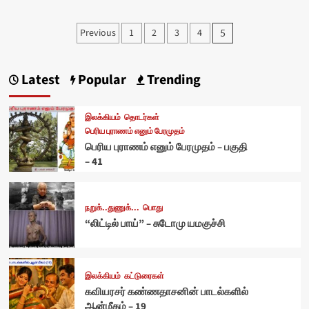
Posts
Previous
1
2
3
4
5
pagination
Latest
Popular
Trending
இலக்கியம்
தொடர்கள்
பெரிய புராணம் எனும் பேரமுதம்
பெரிய புராணம் எனும் பேரமுதம் – பகுதி
– 41
நறுக்..துணுக்...
பொது
“லிட்டில் பாய்” – சுடோமு யமகுச்சி
இலக்கியம்
கட்டுரைகள்
கவியரசர் கண்ணதாசனின் பாடல்களில்
ஆன்மீகம் – 19