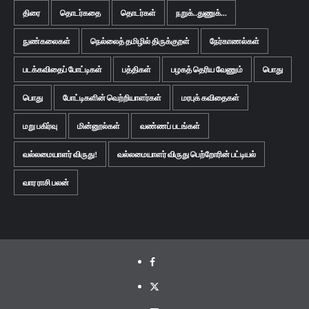
திரை
தொடர்கதை
தொடர்கள்
நறுக்..துணுக்...
நுண்கலைகள்
நெல்லைத் தமிழில் திருக்குறள்
நேர்காணல்கள்
படக்கவிதைப் போட்டிகள்
பத்திகள்
பழகத் தெரிய வேணும்
பொது
பொது
போட்டிகளின் வெற்றியாளர்கள்
மரபுக் கவிதைகள்
மறு பகிர்வு
மின்னூல்கள்
வண்ணப் படங்கள்
வல்லமையாளர் விருது!
வல்லமையாளர் விருது பெற்றோரின் பட்டியல்
வார ராசி பலன்
Facebook
Twitter