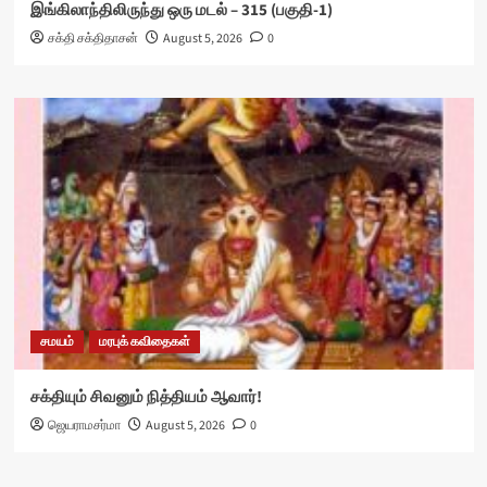
இங்கிலாந்திலிருந்து ஒரு மடல் – 315 (பகுதி-1)
சக்தி சக்திதாசன்
August 5, 2026
0
சமயம்
மரபுக் கவிதைகள்
சக்தியும் சிவனும் நித்தியம் ஆவார்!
ஜெயராமசர்மா
August 5, 2026
0