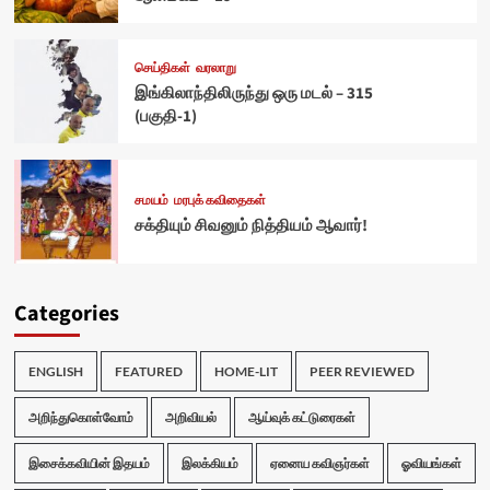
செய்திகள்
வரலாறு
இங்கிலாந்திலிருந்து ஒரு மடல் – 315
(பகுதி-1)
சமயம்
மரபுக் கவிதைகள்
சக்தியும் சிவனும் நித்தியம் ஆவார்!
Categories
ENGLISH
FEATURED
HOME-LIT
PEER REVIEWED
அறிந்துகொள்வோம்
அறிவியல்
ஆய்வுக் கட்டுரைகள்
இசைக்கவியின் இதயம்
இலக்கியம்
ஏனைய கவிஞர்கள்
ஓவியங்கள்