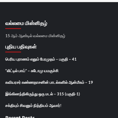
வல்லமை மின்னிதழ்
15 ஆம் ஆண்டில் வல்லமை மின்னிதழ்
புதிய பதிவுகள்
பெரிய புராணம் எனும் பேரமுதம் – பகுதி – 41
“லிட்டில் பாய்” – சுடோமு யமகுச்சி
கவியரசர் கண்ணதாசனின் பாடல்களில் ஆன்மீகம் – 19
இங்கிலாந்திலிருந்து ஒரு மடல் – 315 (பகுதி-1)
சக்தியும் சிவனும் நித்தியம் ஆவார்!