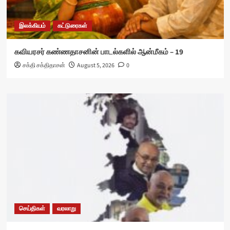
இலக்கியம்
கட்டுரைகள்
கவியரசர் கண்ணதாசனின் பாடல்களில் ஆன்மீகம் – 19
சக்தி சக்திதாசன்
August 5, 2026
0
செய்திகள்
வரலாறு