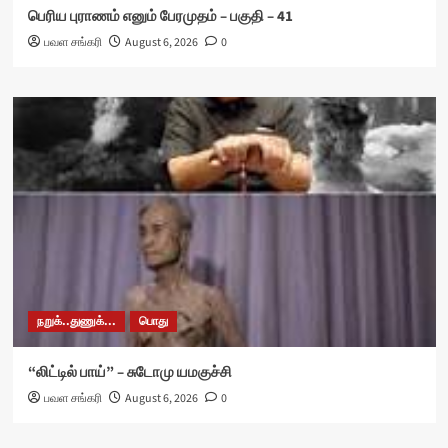
பெரிய புராணம் எனும் பேரமுதம் – பகுதி – 41
பவள சங்கரி
August 6, 2026
0
நறுக்..துணுக்...
பொது
“லிட்டில் பாய்” – சுடோமு யமகுச்சி
பவள சங்கரி
August 6, 2026
0