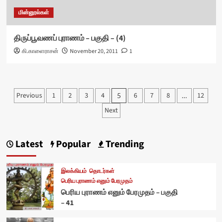
மின்னூல்கள்
திருப்பூவணப் புராணம் – பகுதி – (4)
கி.காளைராசன்
November 20, 2011
1
Posts
Previous
1
2
3
4
6
7
8
12
5
…
pagination
Next
Latest
Popular
Trending
இலக்கியம்
தொடர்கள்
பெரிய புராணம் எனும் பேரமுதம்
பெரிய புராணம் எனும் பேரமுதம் – பகுதி
– 41