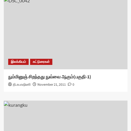
இலக்கியம்
கட்டுரைகள்
நும்மினுஞ் சிறந்தது நுவ்வை ஆகும்(பகுதி-1)
தி.சுபாஷிணி
November 21, 2011
0