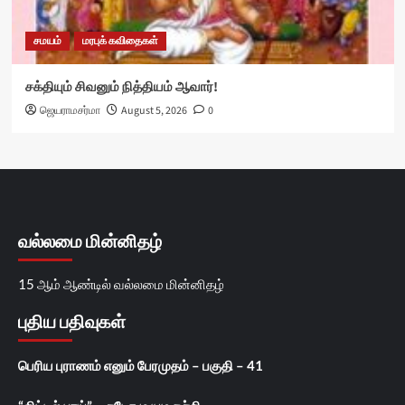
சமயம்
மரபுக் கவிதைகள்
சக்தியும் சிவனும் நித்தியம் ஆவார்!
ஜெயராமசர்மா
August 5, 2026
0
வல்லமை மின்னிதழ்
15 ஆம் ஆண்டில் வல்லமை மின்னிதழ்
புதிய பதிவுகள்
பெரிய புராணம் எனும் பேரமுதம் – பகுதி – 41