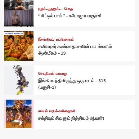
நறுக்..துணுக்...
பொது
“லிட்டில் பாய்” – சுடோமு யமகுச்சி
இலக்கியம்
கட்டுரைகள்
கவியரசர் கண்ணதாசனின் பாடல்களில்
ஆன்மீகம் – 19
செய்திகள்
வரலாறு
இங்கிலாந்திலிருந்து ஒரு மடல் – 315
(பகுதி-1)
சமயம்
மரபுக் கவிதைகள்
சக்தியும் சிவனும் நித்தியம் ஆவார்!