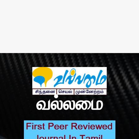
வல்லமை