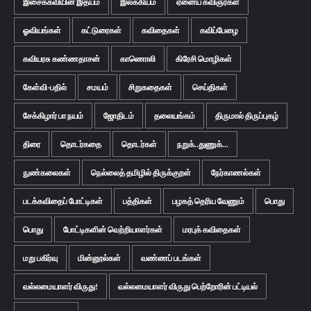
இசைக்கவியின் இதயம்
இலக்கியம்
ஏனைய கவிஞர்கள்
ஓவியங்கள்
கட்டுரைகள்
கவிதைகள்
கவிப்பேழை
கவியரசு கண்ணதாசன்
காணொலி
கிரேசி மொழிகள்
கேள்வி-பதில்
சமயம்
சிறுகதைகள்
செய்திகள்
சேக்கிழார் பா நயம்
ஜோதிடம்
தலையங்கம்
திருமால் திருப்புகழ்
திரை
தொடர்கதை
தொடர்கள்
நறுக்..துணுக்...
நுண்கலைகள்
நெல்லைத் தமிழில் திருக்குறள்
நேர்காணல்கள்
படக்கவிதைப் போட்டிகள்
பத்திகள்
பழகத் தெரிய வேணும்
பொது
பொது
போட்டிகளின் வெற்றியாளர்கள்
மரபுக் கவிதைகள்
மறு பகிர்வு
மின்னூல்கள்
வண்ணப் படங்கள்
வல்லமையாளர் விருது!
வல்லமையாளர் விருது பெற்றோரின் பட்டியல்