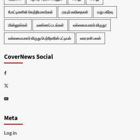
போட்டிகளின் வெற்றியாளர்கள்
மரபுக் கவிதைகள்
மறு பகிர்வு
மின்னூல்கள்
வண்ணப் படங்கள்
வல்லமையாளர் விருது!
வல்லமையாளர் விருது பெற்றோரின் பட்டியல்
வார ராசி பலன்
CoverNews Social
Facebook
Twitter
Youtube
Meta
Log in