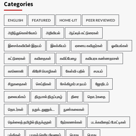
Categories
ENGLISH
FEATURED
HOME-LIT
PEER REVIEWED
அறிந்துகொள்வோம்
அறிவியல்
ஆய்வுக் கட்டுரைகள்
இசைக்கவியின் இதயம்
இலக்கியம்
ஏனைய கவிஞர்கள்
ஓவியங்கள்
கட்டுரைகள்
கவிதைகள்
கவிப்பேழை
கவியரசு கண்ணதாசன்
காணொலி
கிரேசி மொழிகள்
கேள்வி-பதில்
சமயம்
சிறுகதைகள்
செய்திகள்
சேக்கிழார் பா நயம்
ஜோதிடம்
தலையங்கம்
திருமால் திருப்புகழ்
திரை
தொடர்கதை
தொடர்கள்
நறுக்..துணுக்...
நுண்கலைகள்
நெல்லைத் தமிழில் திருக்குறள்
நேர்காணல்கள்
படக்கவிதைப் போட்டிகள்
பத்திகள்
பழகத் தெரிய வேணும்
பொது
பொது