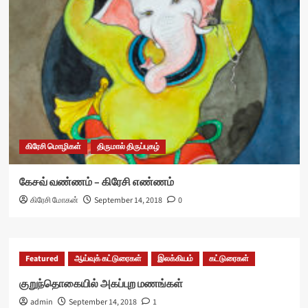
கிரேசி மொழிகள்
திருமால் திருப்புகழ்
கேசவ் வண்ணம் – கிரேசி எண்ணம்
கிரேசி மோகன்
September 14, 2018
0
Featured
ஆய்வுக் கட்டுரைகள்
இலக்கியம்
கட்டுரைகள்
குறுந்தொகையில் அகப்புற மணங்கள்
admin
September 14, 2018
1