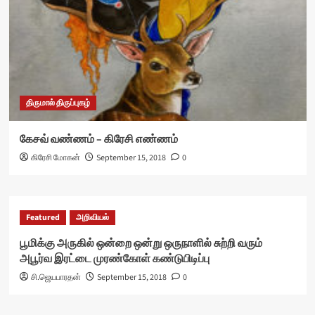
திருமால் திருப்புகழ்
கேசவ் வண்ணம் – கிரேசி எண்ணம்
கிரேசி மோகன்
September 15, 2018
0
Featured
அறிவியல்
பூமிக்கு அருகில் ஒன்றை ஒன்று ஒருநாளில் சுற்றி வரும்
அபூர்வ இரட்டை முரண்கோள் கண்டுபிடிப்பு
சி.ஜெயபாரதன்
September 15, 2018
0