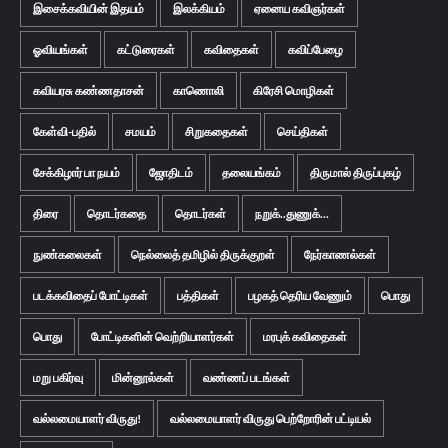
இசைக்கவியின் இதயம்
இலக்கியம்
ஏனைய கவிஞர்கள்
ஓவியங்கள்
கட்டுரைகள்
கவிதைகள்
கவிப்பேழை
கவியரசு கண்ணதாசன்
காணொலி
கிரேசி மொழிகள்
கேள்வி-பதில்
சமயம்
சிறுகதைகள்
செய்திகள்
சேக்கிழார் பா நயம்
ஜோதிடம்
தலையங்கம்
திருமால் திருப்புகழ்
திரை
தொடர்கதை
தொடர்கள்
நறுக்..துணுக்...
நுண்கலைகள்
நெல்லைத் தமிழில் திருக்குறள்
நேர்காணல்கள்
படக்கவிதைப் போட்டிகள்
பத்திகள்
பழகத் தெரிய வேணும்
பொது
பொது
போட்டிகளின் வெற்றியாளர்கள்
மரபுக் கவிதைகள்
மறு பகிர்வு
மின்னூல்கள்
வண்ணப் படங்கள்
வல்லமையாளர் விருது!
வல்லமையாளர் விருது பெற்றோரின் பட்டியல்