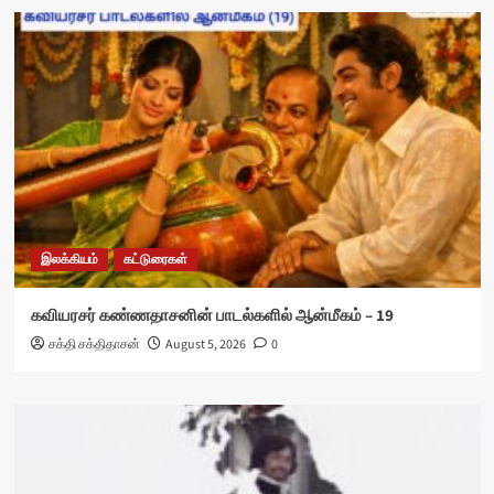
இலக்கியம்
கட்டுரைகள்
கவியரசர் கண்ணதாசனின் பாடல்களில் ஆன்மீகம் – 19
சக்தி சக்திதாசன்
August 5, 2026
0