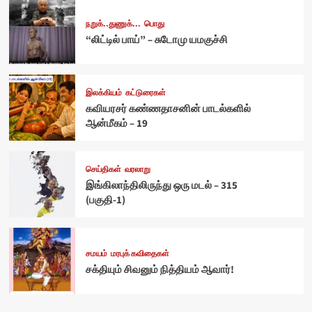
நறுக்..துணுக்...
பொது
“லிட்டில் பாய்” – சுடோமு யமகுச்சி
இலக்கியம்
கட்டுரைகள்
கவியரசர் கண்ணதாசனின் பாடல்களில்
ஆன்மீகம் – 19
செய்திகள்
வரலாறு
இங்கிலாந்திலிருந்து ஒரு மடல் – 315
(பகுதி-1)
சமயம்
மரபுக் கவிதைகள்
சக்தியும் சிவனும் நித்தியம் ஆவார்!