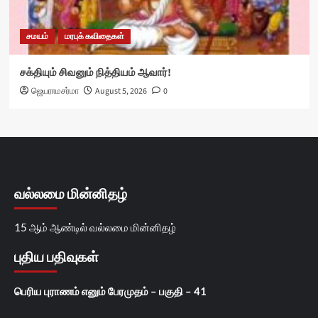
சமயம்
மரபுக் கவிதைகள்
சக்தியும் சிவனும் நித்தியம் ஆவார்!
ஜெயராமசர்மா
August 5, 2026
0
வல்லமை மின்னிதழ்
15 ஆம் ஆண்டில் வல்லமை மின்னிதழ்
புதிய பதிவுகள்
பெரிய புராணம் எனும் பேரமுதம் – பகுதி – 41