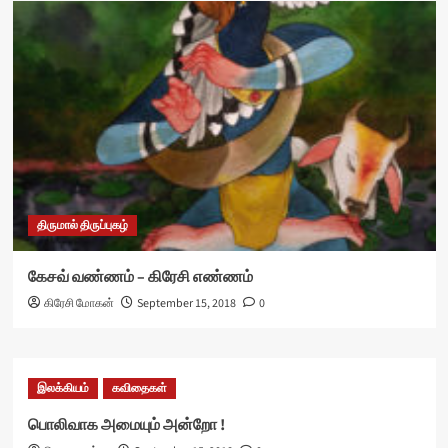
திருமால் திருப்புகழ்
கேசவ் வண்ணம் – கிரேசி எண்ணம்
கிரேசி மோகன்
September 15, 2018
0
இலக்கியம்
கவிதைகள்
பொலிவாக அமையும் அன்றோ !