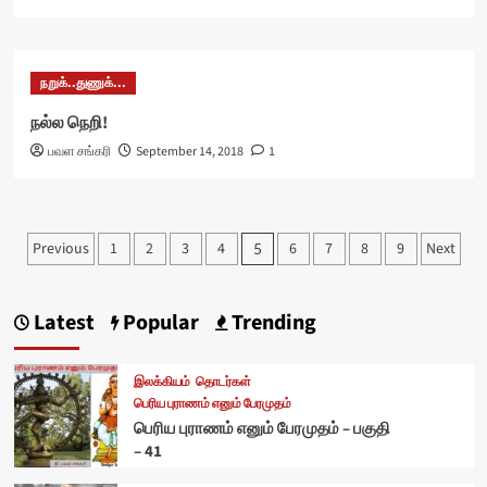
நறுக்..துணுக்...
நல்ல நெறி!
பவள சங்கரி
September 14, 2018
1
Posts
Previous
1
2
3
4
6
7
8
9
Next
5
pagination
Latest
Popular
Trending
இலக்கியம்
தொடர்கள்
பெரிய புராணம் எனும் பேரமுதம்
பெரிய புராணம் எனும் பேரமுதம் – பகுதி
– 41