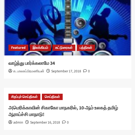
Featured
இலக்கியம்
கட்டுரைகள்
பத்திகள்
வாழ்ந்து பார்க்கலாமே 34
க. பாலசுப்பிரமணியன்
September 17, 2018
0
சிறப்புச் செய்திகள்
செய்திகள்
அமெரிக்காவின் சிகாகோ மாநகரில், 10-ஆம் உலகத் தமிழ்
ஆராய்ச்சி மாநாடு!
admin
September 16, 2018
0