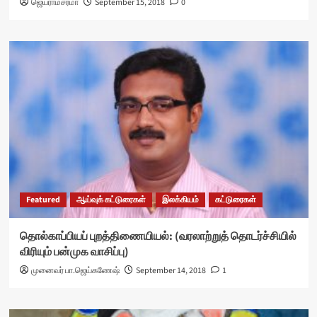
ஜெயராமசர்மா
September 15, 2018
0
Featured
ஆய்வுக் கட்டுரைகள்
இலக்கியம்
கட்டுரைகள்
தொல்காப்பியப் புறத்திணையியல்: (வரலாற்றுத் தொடர்ச்சியில்
விரியும் பன்முக வாசிப்பு)
முனைவர் பா.ஜெய்கணேஷ்
September 14, 2018
1