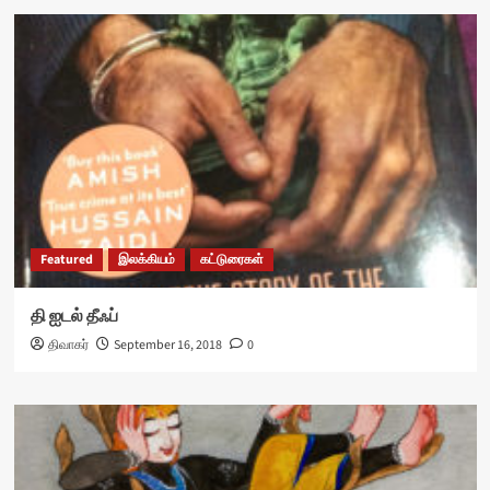
Featured
இலக்கியம்
கட்டுரைகள்
தி ஐடல் தீஃப்
திவாகர்
September 16, 2018
0