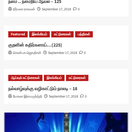
நலம் .. நலமறிய ஆவல் – 125
நிர்மலா ராகவன்
September 17, 2018
0
Featured
இலக்கியம்
கட்டுரைகள்
பத்திகள்
குறளின் கதிர்களாய்…(225)
செண்பக ஜெகதீசன்
September 17, 2018
0
ஆய்வுக் கட்டுரைகள்
இலக்கியம்
கட்டுரைகள்
நல்வாழ்வுக்கு வழிகாட்டும் நாலடி – 18
மேகலா இராமமூர்த்தி
September 17, 2018
0