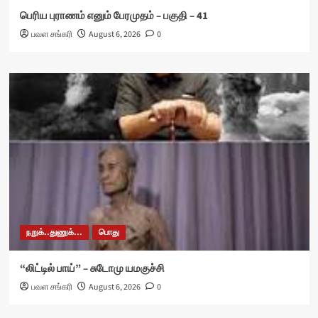
பெரிய புராணம் எனும் பேரமுதம் – பகுதி – 41
பவள சங்கரி
August 6, 2026
0
நறுக்..துணுக்...
பொது
“லிட்டில் பாய்” – சுடோமு யமகுச்சி
பவள சங்கரி
August 6, 2026
0