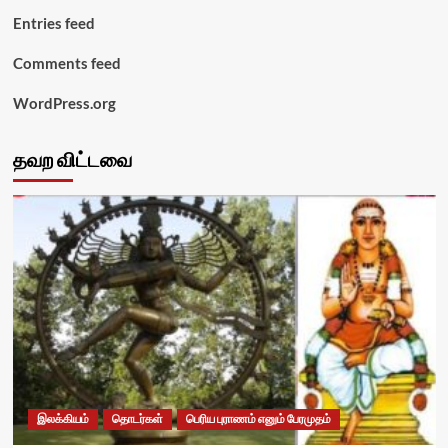
Entries feed
Comments feed
WordPress.org
தவற விட்டவை
இலக்கியம்
தொடர்கள்
பெரிய புராணம் எனும் பேரமுதம்