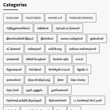
Categories
ENGLISH
FEATURED
HOME-LIT
PEER REVIEWED
அறிந்துகொள்வோம்
அறிவியல்
ஆய்வுக் கட்டுரைகள்
இசைக்கவியின் இதயம்
இலக்கியம்
ஏனைய கவிஞர்கள்
ஓவியங்கள்
கட்டுரைகள்
கவிதைகள்
கவிப்பேழை
கவியரசு கண்ணதாசன்
காணொலி
கிரேசி மொழிகள்
கேள்வி-பதில்
சமயம்
சிறுகதைகள்
செய்திகள்
சேக்கிழார் பா நயம்
ஜோதிடம்
தலையங்கம்
திருமால் திருப்புகழ்
திரை
தொடர்கதை
தொடர்கள்
நறுக்..துணுக்...
நுண்கலைகள்
நெல்லைத் தமிழில் திருக்குறள்
நேர்காணல்கள்
படக்கவிதைப் போட்டிகள்