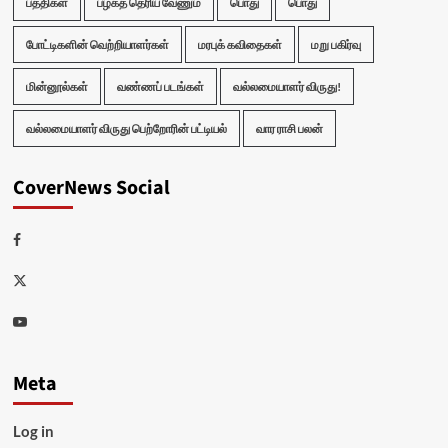
பத்திகள்
பழகத் தெரிய வேணும்
பொது
பொது
போட்டிகளின் வெற்றியாளர்கள்
மரபுக் கவிதைகள்
மறு பகிர்வு
மின்னூல்கள்
வண்ணப் படங்கள்
வல்லமையாளர் விருது!
வல்லமையாளர் விருது பெற்றோரின் பட்டியல்
வார ராசி பலன்
CoverNews Social
Facebook
Twitter
Youtube
Meta
Log in