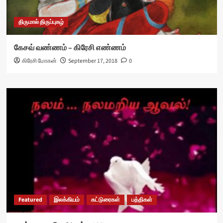
திருமால் திருப்புகழ்
கேசவ் வண்ணம் – கிரேசி எண்ணம்
கிரேசி மோகன்
September 17, 2018
0
Featured
இலக்கியம்
கட்டுரைகள்
பத்திகள்