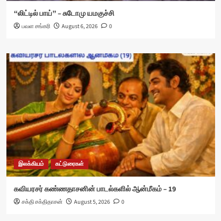
“லிட்டில் பாய்” – சுடோமு யமகுச்சி
பவள சங்கரி
August 6, 2026
0
இலக்கியம்
கட்டுரைகள்
கவியரசர் கண்ணதாசனின் பாடல்களில் ஆன்மீகம் – 19
சக்தி சக்திதாசன்
August 5, 2026
0