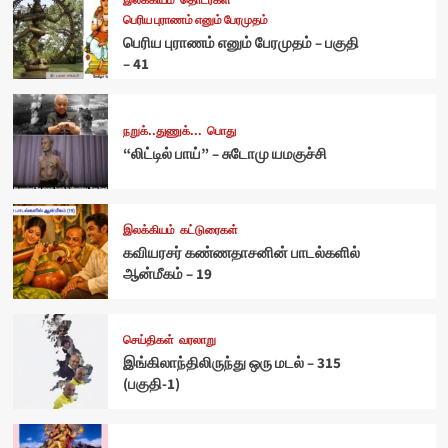
இலக்கியம்
தொடர்கள்
பெரிய புராணம் எனும் பேரமுதம்
பெரிய புராணம் எனும் பேரமுதம் – பகுதி
– 41
நறுக்..துணுக்...
பொது
“லிட்டில் பாய்” – சுடோமு யமகுச்சி
இலக்கியம்
கட்டுரைகள்
கவியரசர் கண்ணதாசனின் பாடல்களில்
ஆன்மீகம் – 19
செய்திகள்
வரலாறு
இங்கிலாந்திலிருந்து ஒரு மடல் – 315
(பகுதி-1)