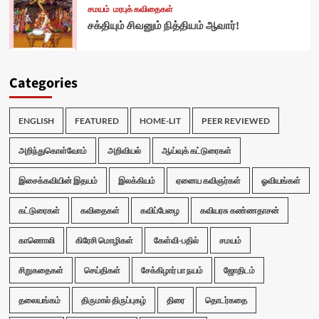
சமயம்
மரபுக் கவிதைகள்
சக்தியும் சிவனும் நித்தியம் ஆவார்!
Categories
ENGLISH
FEATURED
HOME-LIT
PEER REVIEWED
அறிந்துகொள்வோம்
அறிவியல்
ஆய்வுக் கட்டுரைகள்
இசைக்கவியின் இதயம்
இலக்கியம்
ஏனைய கவிஞர்கள்
ஓவியங்கள்
கட்டுரைகள்
கவிதைகள்
கவிப்பேழை
கவியரசு கண்ணதாசன்
காணொலி
கிரேசி மொழிகள்
கேள்வி-பதில்
சமயம்
சிறுகதைகள்
செய்திகள்
சேக்கிழார் பா நயம்
ஜோதிடம்
தலையங்கம்
திருமால் திருப்புகழ்
திரை
தொடர்கதை