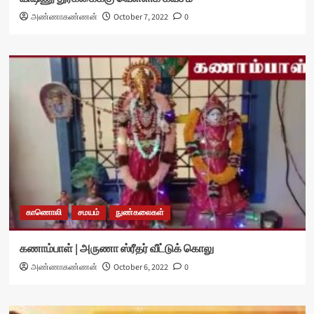
அண்ணாகண்ணன்
October 7, 2022
0
காணொலி
சமயம்
நுண்கலைகள்
கணாம்பாள் | அருணா ஸ்ரீதர் வீட்டுக் கொலு
அண்ணாகண்ணன்
October 6, 2022
0