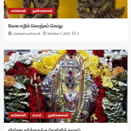
காணொலி
நுண்கலைகள்
கோல எழில் கொஞ்சும் கொலு
அண்ணாகண்ணன்
October 7, 2022
0
காணொலி
சமயம்
நுண்கலைகள்
விஷ்ணு துர்க்கைக்கு வெள்ளிக் கவசம்