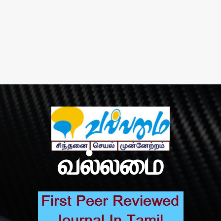
வல்லமை