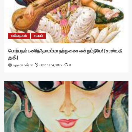
கவிதைகள்
சமயம்
பொற்பதம் பணிந்தோமம்மா நற்றுணை என்றும்நீயே! [சரஸ்வதி
துதி]
ஜெயராமசர்மா
October 4, 2022
0