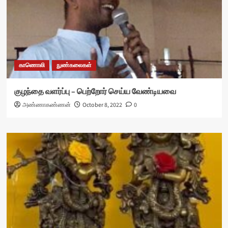
காணொலி
நுண்கலைகள்
குழந்தை வளர்ப்பு – பெற்றோர் செய்ய வேண்டியவை
அண்ணாகண்ணன்
October 8, 2022
0