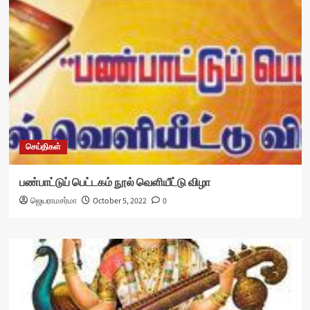
செய்திகள்
பண்பாட்டுப் பெட்டகம் நூல் வெளியீட்டு விழா
ஜெயராமசர்மா
October 5, 2022
0