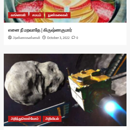
காணொலி
சமயம்
நுண்கலைகள்
எனை நீ மறவாதே | கிருஷ்ணகுமார்
அண்ணாகண்ணன்
October 3, 2022
0
அறிந்துகொள்வோம்
அறிவியல்