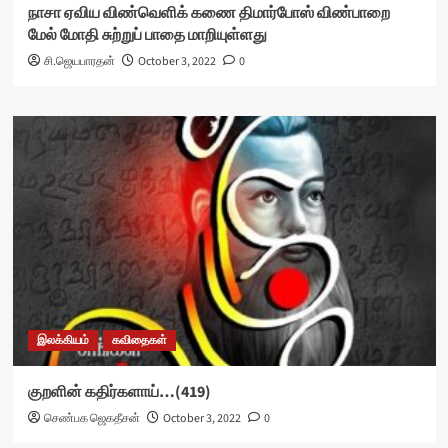
நாசா ஏவிய விண்வெளிக் கணை திமார்போஸ் விண்பாறை
மேல் மோதி சுற்றுப் பாதை மாறியுள்ளது
சி.ஜெயபாரதன்
October 3, 2022
0
இலக்கியம்
கவிதைகள்
குறளின் கதிர்களாய்…(419)
செண்பக ஜெகதீசன்
October 3, 2022
0