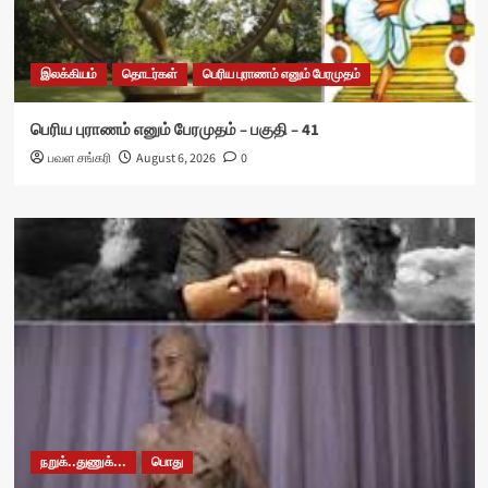
இலக்கியம்
தொடர்கள்
பெரிய புராணம் எனும் பேரமுதம்
பெரிய புராணம் எனும் பேரமுதம் – பகுதி – 41
பவள சங்கரி
August 6, 2026
0
நறுக்..துணுக்...
பொது