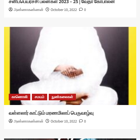
சனிப்பெயர்ச்சி பலன்கள் 2023 – 25 | வேதா கோபாலன்
அண்ணாகண்ணன்
October 10, 2022
0
காணொலி
சமயம்
நுண்கலைகள்
வள்ளலார் காட்டும் மரணமிலாப் பெருவாழ்வு
அண்ணாகண்ணன்
October 10, 2022
0