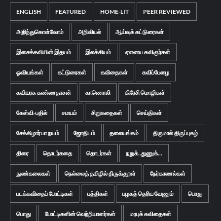
ENGLISH
FEATURED
HOME-LIT
PEER REVIEWED
அறிந்துகொள்வோம்
அறிவியல்
ஆய்வுக் கட்டுரைகள்
இசைக்கவியின் இதயம்
இலக்கியம்
ஏனைய கவிஞர்கள்
ஓவியங்கள்
கட்டுரைகள்
கவிதைகள்
கவிப்பேழை
கவியரசு கண்ணதாசன்
காணொலி
கிரேசி மொழிகள்
கேள்வி-பதில்
சமயம்
சிறுகதைகள்
செய்திகள்
சேக்கிழார் பா நயம்
ஜோதிடம்
தலையங்கம்
திருமால் திருப்புகழ்
திரை
தொடர்கதை
தொடர்கள்
நறுக்..துணுக்...
நுண்கலைகள்
நெல்லைத் தமிழில் திருக்குறள்
நேர்காணல்கள்
படக்கவிதைப் போட்டிகள்
பத்திகள்
பழகத் தெரிய வேணும்
பொது
பொது
போட்டிகளின் வெற்றியாளர்கள்
மரபுக் கவிதைகள்