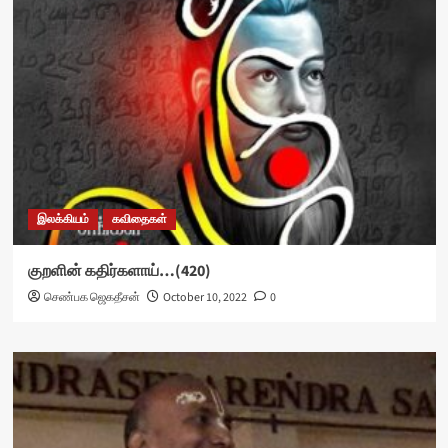
இலக்கியம்
கவிதைகள்
குறளின் கதிர்களாய்…(420)
செண்பக ஜெகதீசன்
October 10, 2022
0