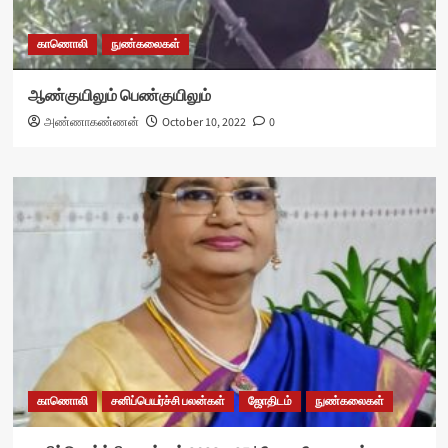
காணொலி
நுண்கலைகள்
ஆண்குயிலும் பெண்குயிலும்
அண்ணாகண்ணன்
October 10, 2022
0
காணொலி
சனிப்பெயர்ச்சி பலன்கள்
ஜோதிடம்
நுண்கலைகள்