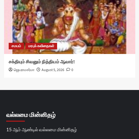
சமயம்
மரபுக் கவிதைகள்
சக்தியும் சிவனும் நித்தியம் ஆவார்!
ஜெயராமசர்மா
August 5, 2026
0
வல்லமை மின்னிதழ்
15 ஆம் ஆண்டில் வல்லமை மின்னிதழ்