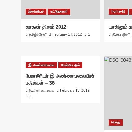
இலக்கியம்
கட்டுரைகள்
home-lit
காதலர் தினம் 2012
யாதினும் உ
தமிழ்த்தேனீ
February 14, 2012
1
தி.சுபாஷிணி
இ. அண்ணாமலை
கேள்வி-பதில்
பேராசிரியர் இ.அண்ணாமலையின்
பதில்கள் – 36
இ.அண்ணாமலை
February 13, 2012
1
பொது