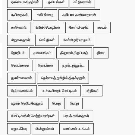
ஏனைய கவிஞர்கள்
ஓவியங்கள்
கட்டுரைகள்
கவிதைகள்
கவிப்பேழை
கவியரசு கண்ணதாசன்
காணொலி
கிரேசி மொழிகள்
கேள்வி-பதில்
சமயம்
சிறுகதைகள்
செய்திகள்
சேக்கிழார் பா நயம்
ஜோதிடம்
தலையங்கம்
திருமால் திருப்புகழ்
திரை
தொடர்கதை
தொடர்கள்
நறுக்..துணுக்...
நுண்கலைகள்
நெல்லைத் தமிழில் திருக்குறள்
நேர்காணல்கள்
படக்கவிதைப் போட்டிகள்
பத்திகள்
பழகத் தெரிய வேணும்
பொது
பொது
போட்டிகளின் வெற்றியாளர்கள்
மரபுக் கவிதைகள்
மறு பகிர்வு
மின்னூல்கள்
வண்ணப் படங்கள்