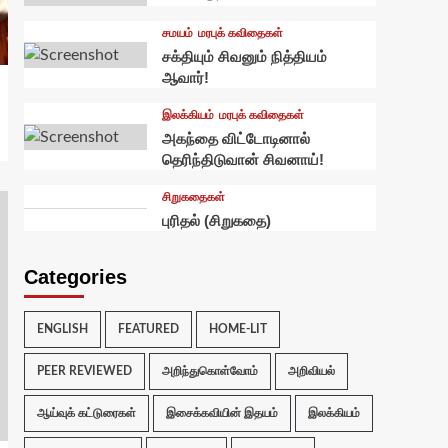
சமயம்
மரபுக் கவிதைகள்
சக்தியும் சிவனும் நித்தியம்
ஆவார்!
இலக்கியம்
மரபுக் கவிதைகள்
அகந்தை விட்டோடினால்
தெரிந்திடுவான் சிவனாய்!
சிறுகதைகள்
புரிதல் (சிறுகதை)
Categories
ENGLISH
FEATURED
HOME-LIT
PEER REVIEWED
அறிந்துகொள்வோம்
அறிவியல்
ஆய்வுக் கட்டுரைகள்
இசைக்கவியின் இதயம்
இலக்கியம்