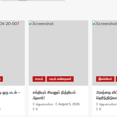
ு
சமயம்
மரபுக் கவிதைகள்
இலக்கியம்
ு ஒரு மடல் –
சக்தியும் சிவனும் நித்தியம்
அகந்தை விட
ஆவார்!
தெரிந்திடுவ
ஜெயராமசர்மா
August 5, 2026
ஜெயராமசர்மா
0
0
0