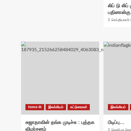
லிப் டு லிப்
பதினான்கு
செய்தியாளர்-
home-lit
இலக்கியம்
கட்டுரைகள்
இலக்கியம்
சுஜாதாவின் தங்க முடிச்சு : புத்தக
பிடிப்பு…
விமர்சனம்
செண்பக ஜெக