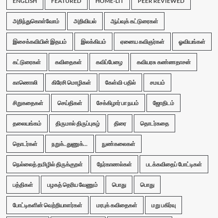
ENGLISH
FEATURED
HOME-LIT
PEER REVIEWED
அறிந்துகொள்வோம்
அறிவியல்
ஆய்வுக் கட்டுரைகள்
இசைக்கவியின் இதயம்
இலக்கியம்
ஏனைய கவிஞர்கள்
ஓவியங்கள்
கட்டுரைகள்
கவிதைகள்
கவிப்பேழை
கவியரசு கண்ணதாசன்
காணொலி
கிரேசி மொழிகள்
கேள்வி-பதில்
சமயம்
சிறுகதைகள்
செய்திகள்
சேக்கிழார் பா நயம்
ஜோதிடம்
தலையங்கம்
திருமால் திருப்புகழ்
திரை
தொடர்கதை
தொடர்கள்
நறுக்..துணுக்...
நுண்கலைகள்
நெல்லைத் தமிழில் திருக்குறள்
நேர்காணல்கள்
படக்கவிதைப் போட்டிகள்
பத்திகள்
பழகத் தெரிய வேணும்
பொது
பொது
போட்டிகளின் வெற்றியாளர்கள்
மரபுக் கவிதைகள்
மறு பகிர்வு