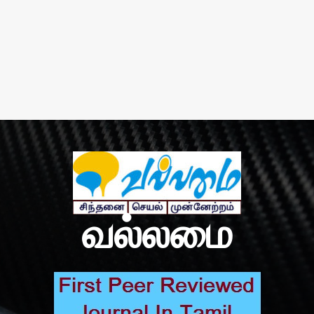
வல்லமை