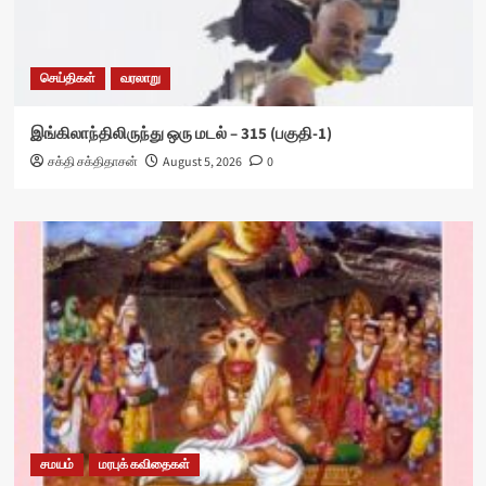
செய்திகள்
வரலாறு
இங்கிலாந்திலிருந்து ஒரு மடல் – 315 (பகுதி-1)
சக்தி சக்திதாசன்
August 5, 2026
0
சமயம்
மரபுக் கவிதைகள்