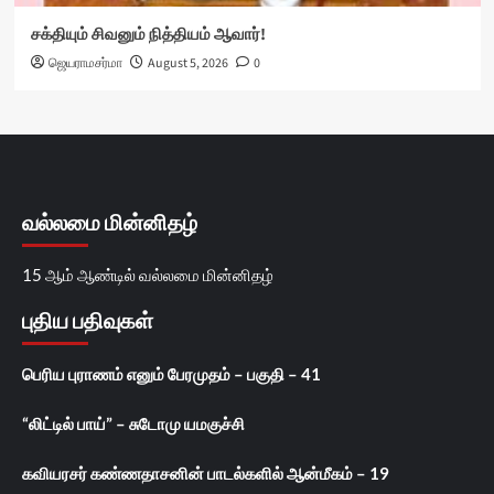
சக்தியும் சிவனும் நித்தியம் ஆவார்!
ஜெயராமசர்மா
August 5, 2026
0
வல்லமை மின்னிதழ்
15 ஆம் ஆண்டில் வல்லமை மின்னிதழ்
புதிய பதிவுகள்
பெரிய புராணம் எனும் பேரமுதம் – பகுதி – 41
“லிட்டில் பாய்” – சுடோமு யமகுச்சி
கவியரசர் கண்ணதாசனின் பாடல்களில் ஆன்மீகம் – 19