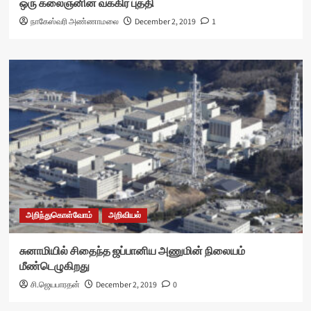
ஒரு கலைஞனின் வக்கிர புத்தி
நாகேஸ்வரி அண்ணாமலை
December 2, 2019
1
அறிந்துகொள்வோம்
அறிவியல்
சுனாமியில் சிதைந்த ஜப்பானிய அணுமின் நிலையம்
மீண்டெழுகிறது
சி.ஜெயபாரதன்
December 2, 2019
0