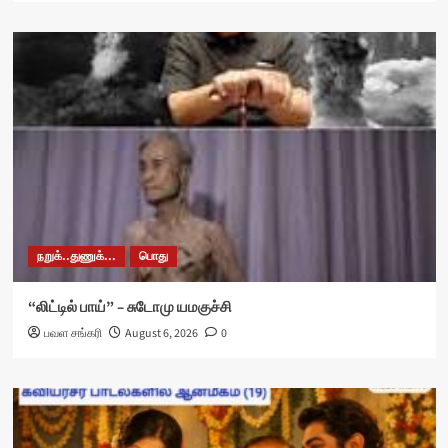
நறுக்..துணுக்...
பொது
“லிட்டில் பாய்” – சுடோமு யமகுச்சி
பவள சங்கரி
August 6, 2026
0