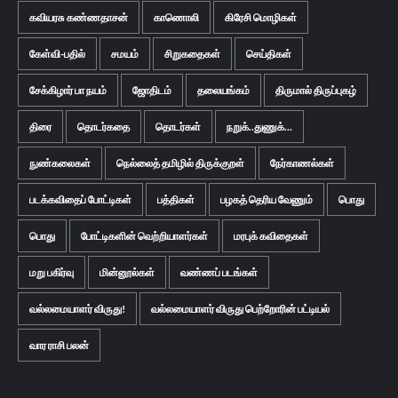
கவியரசு கண்ணதாசன்
காணொலி
கிரேசி மொழிகள்
கேள்வி-பதில்
சமயம்
சிறுகதைகள்
செய்திகள்
சேக்கிழார் பா நயம்
ஜோதிடம்
தலையங்கம்
திருமால் திருப்புகழ்
திரை
தொடர்கதை
தொடர்கள்
நறுக்..துணுக்...
நுண்கலைகள்
நெல்லைத் தமிழில் திருக்குறள்
நேர்காணல்கள்
படக்கவிதைப் போட்டிகள்
பத்திகள்
பழகத் தெரிய வேணும்
பொது
பொது
போட்டிகளின் வெற்றியாளர்கள்
மரபுக் கவிதைகள்
மறு பகிர்வு
மின்னூல்கள்
வண்ணப் படங்கள்
வல்லமையாளர் விருது!
வல்லமையாளர் விருது பெற்றோரின் பட்டியல்
வார ராசி பலன்