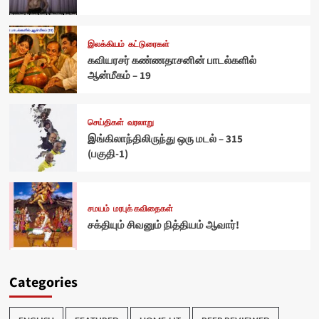
இலக்கியம்
கட்டுரைகள்
கவியரசர் கண்ணதாசனின் பாடல்களில்
ஆன்மீகம் – 19
செய்திகள்
வரலாறு
இங்கிலாந்திலிருந்து ஒரு மடல் – 315
(பகுதி-1)
சமயம்
மரபுக் கவிதைகள்
சக்தியும் சிவனும் நித்தியம் ஆவார்!
Categories