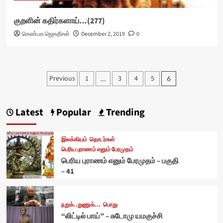
குறளின் கதிர்களாய்…(277)
செண்பக ஜெகதீசன்
December 2, 2019
0
Posts
Previous
1
3
4
5
…
6
pagination
Latest
Popular
Trending
இலக்கியம்
தொடர்கள்
பெரிய புராணம் எனும் பேரமுதம்
பெரிய புராணம் எனும் பேரமுதம் – பகுதி
– 41
நறுக்..துணுக்...
பொது
“லிட்டில் பாய்” – சுடோமு யமகுச்சி