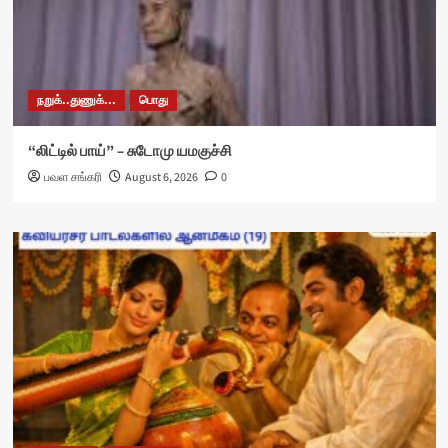
நறுக்..துணுக்...
பொது
“லிட்டில் பாய்” – சுடோமு யமகுச்சி
பவள சங்கரி
August 6, 2026
0