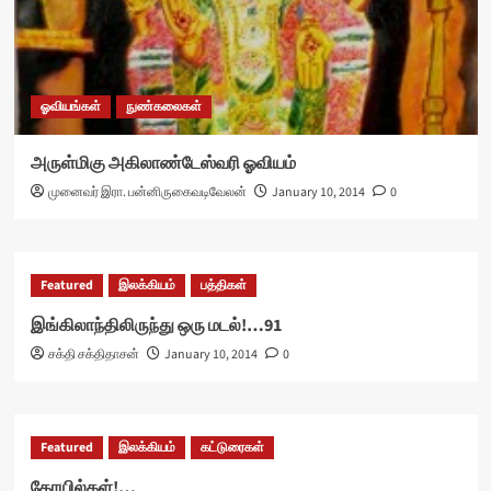
ஓவியங்கள்
நுண்கலைகள்
அருள்மிகு அகிலாண்டேஸ்வரி ஓவியம்
முனைவர் இரா. பன்னிருகைவடிவேலன்
January 10, 2014
0
Featured
இலக்கியம்
பத்திகள்
இங்கிலாந்திலிருந்து ஒரு மடல்!…91
சக்தி சக்திதாசன்
January 10, 2014
0
Featured
இலக்கியம்
கட்டுரைகள்
கோயில்கள்!…