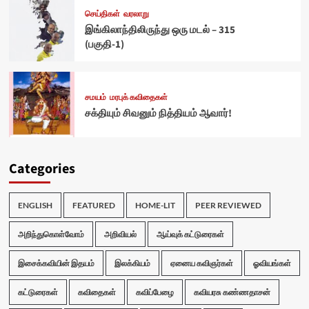
செய்திகள்
வரலாறு
இங்கிலாந்திலிருந்து ஒரு மடல் – 315
(பகுதி-1)
சமயம்
மரபுக் கவிதைகள்
சக்தியும் சிவனும் நித்தியம் ஆவார்!
Categories
ENGLISH
FEATURED
HOME-LIT
PEER REVIEWED
அறிந்துகொள்வோம்
அறிவியல்
ஆய்வுக் கட்டுரைகள்
இசைக்கவியின் இதயம்
இலக்கியம்
ஏனைய கவிஞர்கள்
ஓவியங்கள்
கட்டுரைகள்
கவிதைகள்
கவிப்பேழை
கவியரசு கண்ணதாசன்