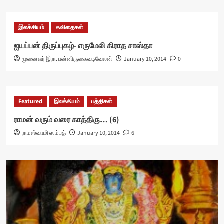
இலக்கியம்
கவிதைகள்
ஐயப்பன் திருப்புகழ்- எருமேலி கிராத சாஸ்தா
முனைவர் இரா. பன்னிருகைவடிவேலன்
January 10, 2014
0
Featured
இலக்கியம்
பத்திகள்
ராமன் வரும் வ​ரை காத்திரு… (6)
ராமஸ்வாமி ஸம்பத்
January 10, 2014
6