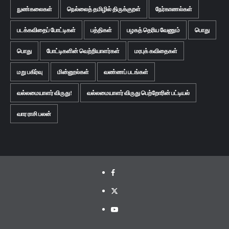
நுண்கலைகள்
நெல்லைத் தமிழில் திருக்குறள்
நேர்காணல்கள்
படக்கவிதைப் போட்டிகள்
பத்திகள்
பழகத் தெரிய வேணும்
பொது
பொது
போட்டிகளின் வெற்றியாளர்கள்
மரபுக் கவிதைகள்
மறு பகிர்வு
மின்னூல்கள்
வண்ணப் படங்கள்
வல்லமையாளர் விருது!
வல்லமையாளர் விருது பெற்றோரின் பட்டியல்
வார ராசி பலன்
Facebook
Twitter
Youtube