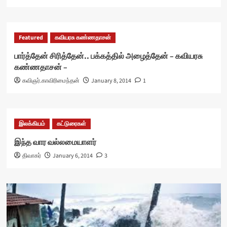
Featured
கவியரசு கண்ணதாசன்
பார்த்தேன் சிரித்தேன்.. பக்கத்தில் அழைத்தேன் – கவியரசு
கண்ணதாசன் –
கவிஞர்.காவிரிமைந்தன்
January 8, 2014
1
இலக்கியம்
கட்டுரைகள்
இந்த வார வல்லமையாளர்
திவாகர்
January 6, 2014
3