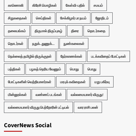
காணொலி
கிரேசி மொழிகள்
கேள்வி-பதில்
சமயம்
சிறுகதைகள்
செய்திகள்
சேக்கிழார் பா நயம்
ஜோதிடம்
தலையங்கம்
திருமால் திருப்புகழ்
திரை
தொடர்கதை
தொடர்கள்
நறுக்..துணுக்...
நுண்கலைகள்
நெல்லைத் தமிழில் திருக்குறள்
நேர்காணல்கள்
படக்கவிதைப் போட்டிகள்
பத்திகள்
பழகத் தெரிய வேணும்
பொது
பொது
போட்டிகளின் வெற்றியாளர்கள்
மரபுக் கவிதைகள்
மறு பகிர்வு
மின்னூல்கள்
வண்ணப் படங்கள்
வல்லமையாளர் விருது!
வல்லமையாளர் விருது பெற்றோரின் பட்டியல்
வார ராசி பலன்
CoverNews Social