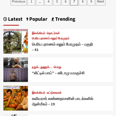
Posts
Previous
1
4
5
6
8
9
Next
…
7
pagination
Latest
Popular
Trending
இலக்கியம்
தொடர்கள்
பெரிய புராணம் எனும் பேரமுதம்
பெரிய புராணம் எனும் பேரமுதம் – பகுதி
– 41
நறுக்..துணுக்...
பொது
“லிட்டில் பாய்” – சுடோமு யமகுச்சி
இலக்கியம்
கட்டுரைகள்
கவியரசர் கண்ணதாசனின் பாடல்களில்
ஆன்மீகம் – 19