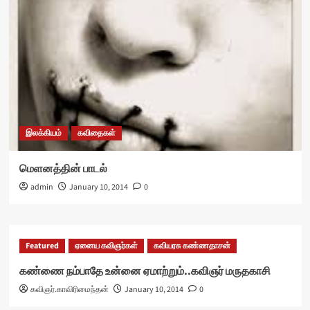
இலக்கியம்
கவிதைகள்
மெளனத்தின் பாடல்
admin
January 10, 2014
0
Featured
ஏனைய கவிஞர்கள்
கவியரசு கண்ணதாசன்
கண்ணை நம்பாதே உன்னை ஏமாற்றும்..கவிஞர் மருதகாசி
கவிஞர்.காவிரிமைந்தன்
January 10, 2014
0