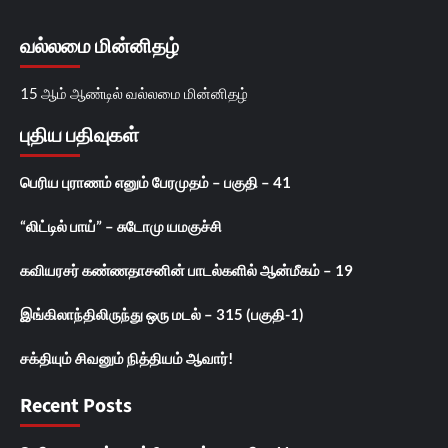
வல்லமை மின்னிதழ்
15 ஆம் ஆண்டில் வல்லமை மின்னிதழ்
புதிய பதிவுகள்
பெரிய புராணம் எனும் பேரமுதம் – பகுதி – 41
“லிட்டில் பாய்” – சுடோமு யமகுச்சி
கவியரசர் கண்ணதாசனின் பாடல்களில் ஆன்மீகம் – 19
இங்கிலாந்திலிருந்து ஒரு மடல் – 315 (பகுதி-1)
சக்தியும் சிவனும் நித்தியம் ஆவார்!
Recent Posts