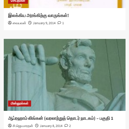
செய்திகள்
இலக்கிய அரங்கிற்கு வாருங்கள்!
வையவன்
January 9, 2014
1
மின்னூல்கள்
ஆப்ரஹாம் லிங்கன் (வரலாற்றுத் தொடர் நாடகம்) – பகுதி 1
சி.ஜெயபாரதன்
January 8, 2014
2