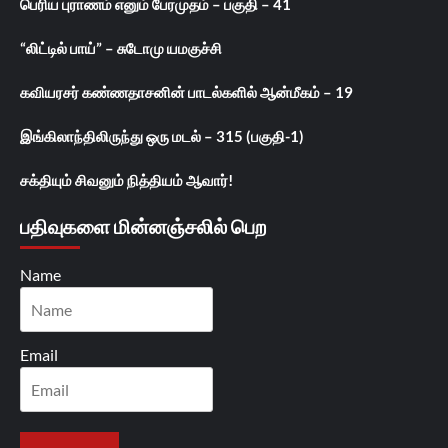
பெரிய புராணம் எனும் பேரமுதம் – பகுதி – 41
“லிட்டில் பாய்” – சுடோமு யமகுச்சி
கவியரசர் கண்ணதாசனின் பாடல்களில் ஆன்மீகம் – 19
இங்கிலாந்திலிருந்து ஒரு மடல் – 315 (பகுதி-1)
சக்தியும் சிவனும் நித்தியம் ஆவார்!
பதிவுகளை மின்னஞ்சலில் பெற
Name
Email