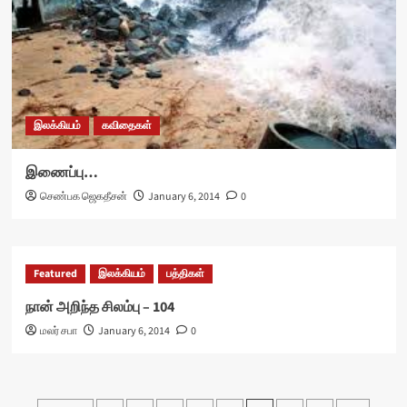
இலக்கியம்
கவிதைகள்
இணைப்பு…
செண்பக ஜெகதீசன்
January 6, 2014
0
Featured
இலக்கியம்
பத்திகள்
நான் அறிந்த சிலம்பு – 104
மலர் சபா
January 6, 2014
0