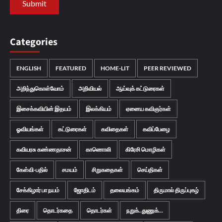
Categories
ENGLISH
FEATURED
HOME-LIT
PEER REVIEWED
அறிந்துகொள்வோம்
அறிவியல்
ஆய்வுக் கட்டுரைகள்
இசைக்கவியின் இதயம்
இலக்கியம்
ஏனைய கவிஞர்கள்
ஓவியங்கள்
கட்டுரைகள்
கவிதைகள்
கவிப்பேழை
கவியரசு கண்ணதாசன்
காணொலி
கிரேசி மொழிகள்
கேள்வி-பதில்
சமயம்
சிறுகதைகள்
செய்திகள்
சேக்கிழார் பா நயம்
ஜோதிடம்
தலையங்கம்
திருமால் திருப்புகழ்
திரை
தொடர்கதை
தொடர்கள்
நறுக்..துணுக்...