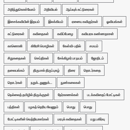
அறிந்துகொள்வோம்
அறிவியல்
ஆய்வுக் கட்டுரைகள்
இசைக்கவியின் இதயம்
இலக்கியம்
ஏனைய கவிஞர்கள்
ஓவியங்கள்
கட்டுரைகள்
கவிதைகள்
கவிப்பேழை
கவியரசு கண்ணதாசன்
காணொலி
கிரேசி மொழிகள்
கேள்வி-பதில்
சமயம்
சிறுகதைகள்
செய்திகள்
சேக்கிழார் பா நயம்
ஜோதிடம்
தலையங்கம்
திருமால் திருப்புகழ்
திரை
தொடர்கதை
தொடர்கள்
நறுக்..துணுக்...
நுண்கலைகள்
நெல்லைத் தமிழில் திருக்குறள்
நேர்காணல்கள்
படக்கவிதைப் போட்டிகள்
பத்திகள்
பழகத் தெரிய வேணும்
பொது
பொது
போட்டிகளின் வெற்றியாளர்கள்
மரபுக் கவிதைகள்
மறு பகிர்வு