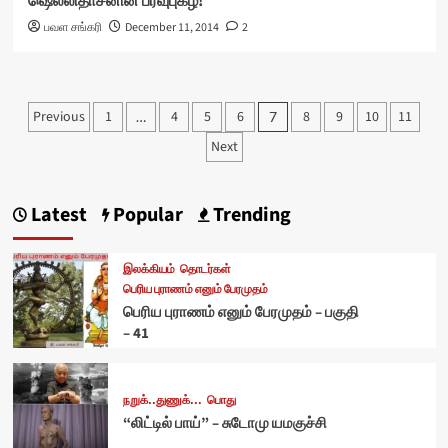
ஷெல்லிதாசனின் பரவுபுகழ்!
பவள சங்கரி
December 11, 2014
2
Posts
Previous
1
4
5
6
8
9
10
11
…
7
pagination
Next
Latest
Popular
Trending
இலக்கியம்
தொடர்கள்
பெரிய புராணம் எனும் பேரமுதம்
பெரிய புராணம் எனும் பேரமுதம் – பகுதி
– 41
நறுக்..துணுக்...
பொது
“லிட்டில் பாய்” – சுடோமு யமகுச்சி