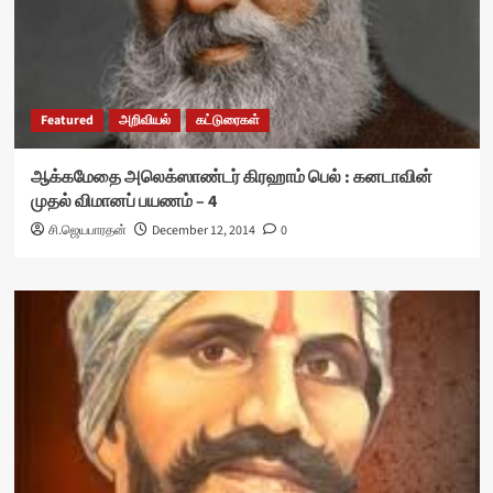
Featured
அறிவியல்
கட்டுரைகள்
ஆக்கமேதை அலெக்ஸாண்டர் கிரஹாம் பெல் : கனடாவின்
முதல் விமானப் பயணம் – 4
சி.ஜெயபாரதன்
December 12, 2014
0