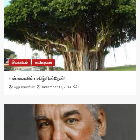
இலக்கியம்
கவிதைகள்
என்னளவில் மகிழ்கின்றேன்!
ஜெயராமசர்மா
December 12, 2014
0