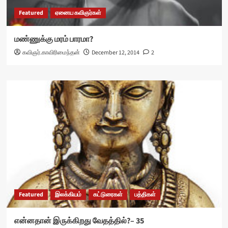
Featured
ஏனைய கவிஞர்கள்
மண்ணுக்கு மரம் பாரமா?
கவிஞர்.காவிரிமைந்தன்
December 12, 2014
2
Featured
இலக்கியம்
கட்டுரைகள்
பத்திகள்
என்னதான் இருக்கிறது வேதத்தில்?– 35