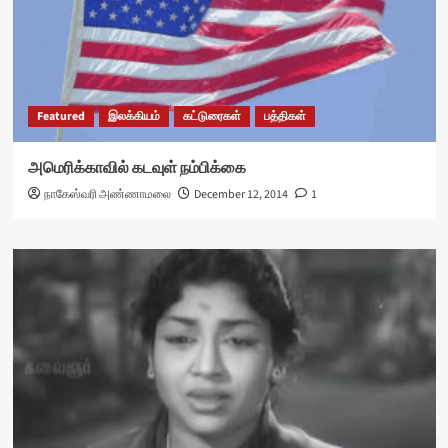
Featured
இலக்கியம்
கட்டுரைகள்
பத்திகள்
அமெரிக்காவில் கடவுள் நம்பிக்கை
நாகேஸ்வரி அண்ணாமலை
December 12, 2014
1