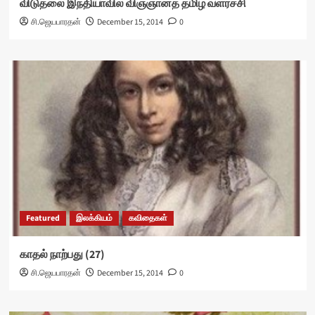
விடுதலை இந்தியாவில் விஞ்ஞானத் தமிழ் வளர்ச்சி
சி.ஜெயபாரதன்
December 15, 2014
0
Featured
இலக்கியம்
கவிதைகள்
காதல் நாற்பது (27)
சி.ஜெயபாரதன்
December 15, 2014
0