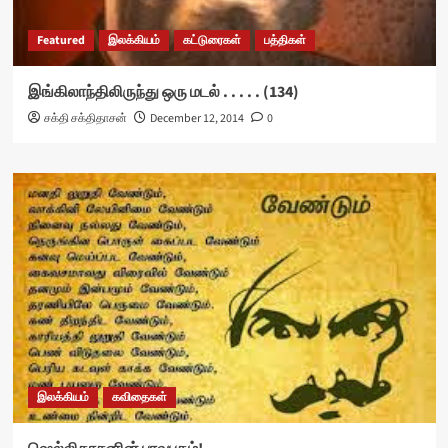
Featured
இலக்கியம்
கட்டுரைகள்
பத்திகள்
இங்கிலாந்திலிருந்து ஒரு மடல் . . . . . (134)
சக்தி சக்திதாசன்
December 12, 2014
0
இலக்கியம்
கவிதைகள்