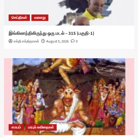
செய்திகள்
வரலாறு
இங்கிலாந்திலிருந்து ஒரு மடல் – 315 (பகுதி-1)
சக்தி சக்திதாசன்
August 5, 2026
0
சமயம்
மரபுக் கவிதைகள்