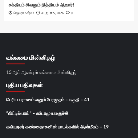
சக்தியும் சிவனும் நித்தியம் ஆவார்!
ஜெயராமசர்மா
August 5, 2026
0
வல்லமை மின்னிதழ்
15 ஆம் ஆண்டில் வல்லமை மின்னிதழ்
புதிய பதிவுகள்
பெரிய புராணம் எனும் பேரமுதம் – பகுதி – 41
“லிட்டில் பாய்” – சுடோமு யமகுச்சி
கவியரசர் கண்ணதாசனின் பாடல்களில் ஆன்மீகம் – 19