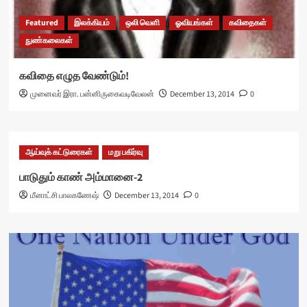
Featured
இலக்கியம்
ஒலி வெளி
ஓவியங்கள்
கவிதைகள்
நுண்கலைகள்
கவிதை எழுத வேண்டும்!
முனைவர் இரா. பன்னிருகைவடிவேலன்
December 13, 2014
0
ஆய்வுக் கட்டுரைகள்
மறு பகிர்வு
பாடுதும் காண் அம்மானை-2
மீனாட்சி பாலகணேஷ்
December 13, 2014
0