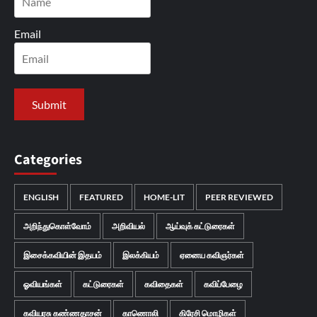
Email
Categories
ENGLISH
FEATURED
HOME-LIT
PEER REVIEWED
அறிந்துகொள்வோம்
அறிவியல்
ஆய்வுக் கட்டுரைகள்
இசைக்கவியின் இதயம்
இலக்கியம்
ஏனைய கவிஞர்கள்
ஓவியங்கள்
கட்டுரைகள்
கவிதைகள்
கவிப்பேழை
கவியரசு கண்ணதாசன்
காணொலி
கிரேசி மொழிகள்