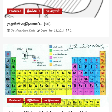
Featured
இலக்கியம்
கவிதைகள்
குறளின் கதிர்களாய்…(50)
செண்பக ஜெகதீசன்
December 15, 2014
2
Featured
அறிவியல்
கட்டுரைகள்