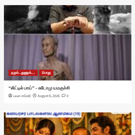
நறுக்..துணுக்...
பொது
“லிட்டில் பாய்” – சுடோமு யமகுச்சி
பவள சங்கரி
August 6, 2026
0