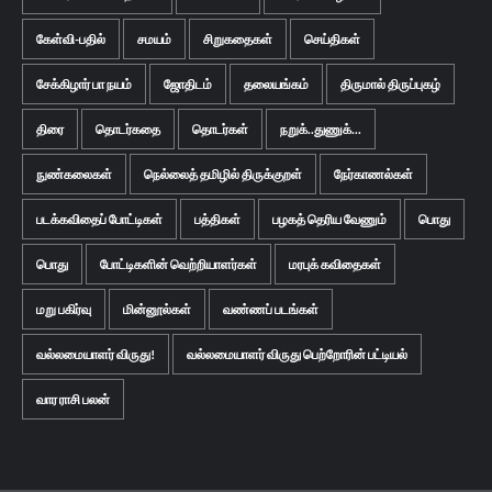
கேள்வி-பதில்
சமயம்
சிறுகதைகள்
செய்திகள்
சேக்கிழார் பா நயம்
ஜோதிடம்
தலையங்கம்
திருமால் திருப்புகழ்
திரை
தொடர்கதை
தொடர்கள்
நறுக்..துணுக்...
நுண்கலைகள்
நெல்லைத் தமிழில் திருக்குறள்
நேர்காணல்கள்
படக்கவிதைப் போட்டிகள்
பத்திகள்
பழகத் தெரிய வேணும்
பொது
பொது
போட்டிகளின் வெற்றியாளர்கள்
மரபுக் கவிதைகள்
மறு பகிர்வு
மின்னூல்கள்
வண்ணப் படங்கள்
வல்லமையாளர் விருது!
வல்லமையாளர் விருது பெற்றோரின் பட்டியல்
வார ராசி பலன்