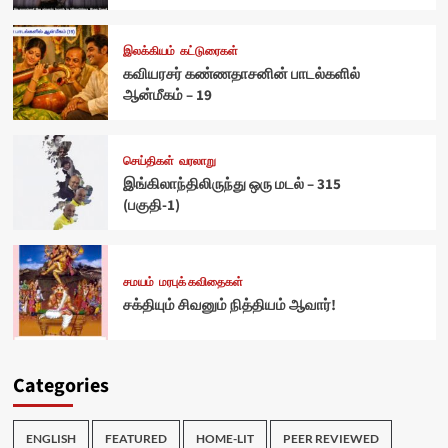
இலக்கியம்
கட்டுரைகள்
கவியரசர் கண்ணதாசனின் பாடல்களில்
ஆன்மீகம் – 19
செய்திகள்
வரலாறு
இங்கிலாந்திலிருந்து ஒரு மடல் – 315
(பகுதி-1)
சமயம்
மரபுக் கவிதைகள்
சக்தியும் சிவனும் நித்தியம் ஆவார்!
Categories
ENGLISH
FEATURED
HOME-LIT
PEER REVIEWED