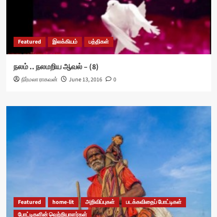
Featured
இலக்கியம்
பத்திகள்
நலம் .. நலமறிய ஆவல் – (8)
நிர்மலா ராகவன்
June 13, 2016
0
Featured
home-lit
அறிவிப்புகள்
படக்கவிதைப் போட்டிகள்
போட்டிகளின் வெற்றியாளர்கள்