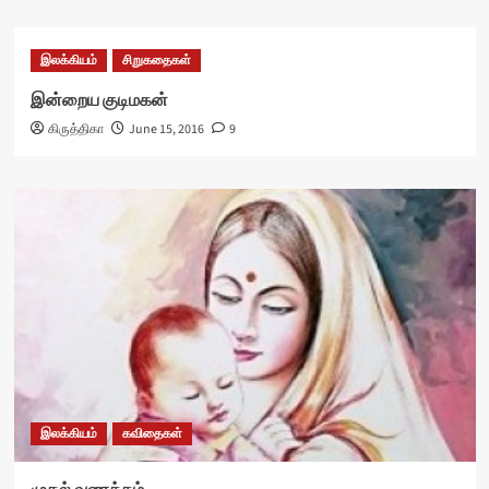
இலக்கியம்
சிறுகதைகள்
இன்றைய குடிமகன்
கிருத்திகா
June 15, 2016
9
இலக்கியம்
கவிதைகள்