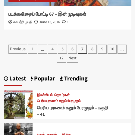
படக்கவிதைப் போட்டி 67 – இன் முடிவுகள்
காயத்ரி பூபதி
June 13, 2016
1
Posts
Previous
1
4
5
6
8
9
10
…
7
…
pagination
12
Next
Latest
Popular
Trending
இலக்கியம்
தொடர்கள்
பெரிய புராணம் எனும் பேரமுதம்
பெரிய புராணம் எனும் பேரமுதம் – பகுதி
– 41
நறுக்..துணுக்...
பொது