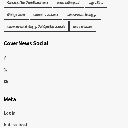
போட்டிகளின் வெற்றியாளர்கள்
மரபுக் கவிதைகள்
மறு பகிர்வு
மின்னூல்கள்
வண்ணப் படங்கள்
வல்லமையாளர் விருது!
வல்லமையாளர் விருது பெற்றோரின் பட்டியல்
வார ராசி பலன்
CoverNews Social
Facebook
Twitter
Youtube
Meta
Log in
Entries feed