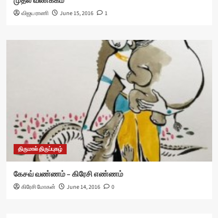
முதல் வணக்கம்
விஜய ராணி
June 15, 2016
1
திருமால் திருப்புகழ்
கேசவ் வண்ணம் – கிரேசி எண்ணம்
கிரேசி மோகன்
June 14, 2016
0