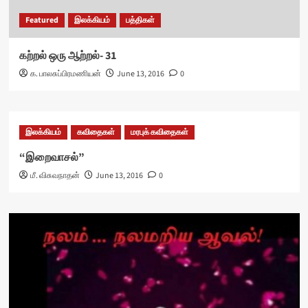
Featured
இலக்கியம்
பத்திகள்
கற்றல் ஒரு ஆற்றல்- 31
க. பாலசுப்பிரமணியன்
June 13, 2016
0
இலக்கியம்
கவிதைகள்
மரபுக் கவிதைகள்
“இறைவாசல்”
மீ. விசுவநாதன்
June 13, 2016
0