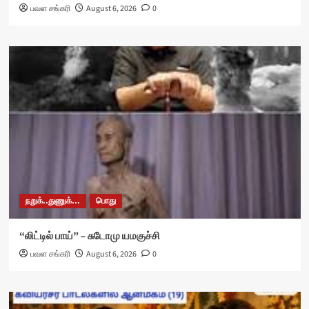
பவள சங்கரி
August 6, 2026
0
நறுக்..துணுக்...
பொது
“லிட்டில் பாய்” – சுடோமு யமகுச்சி
பவள சங்கரி
August 6, 2026
0