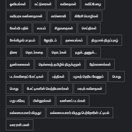
ஓவியங்கள்
கட்டுரைகள்
கவிதைகள்
கவிப்பேழை
கவியரசு கண்ணதாசன்
காணொலி
கிரேசி மொழிகள்
கேள்வி-பதில்
சமயம்
சிறுகதைகள்
செய்திகள்
சேக்கிழார் பா நயம்
ஜோதிடம்
தலையங்கம்
திருமால் திருப்புகழ்
திரை
தொடர்கதை
தொடர்கள்
நறுக்..துணுக்...
நுண்கலைகள்
நெல்லைத் தமிழில் திருக்குறள்
நேர்காணல்கள்
படக்கவிதைப் போட்டிகள்
பத்திகள்
பழகத் தெரிய வேணும்
பொது
பொது
போட்டிகளின் வெற்றியாளர்கள்
மரபுக் கவிதைகள்
மறு பகிர்வு
மின்னூல்கள்
வண்ணப் படங்கள்
வல்லமையாளர் விருது!
வல்லமையாளர் விருது பெற்றோரின் பட்டியல்
வார ராசி பலன்