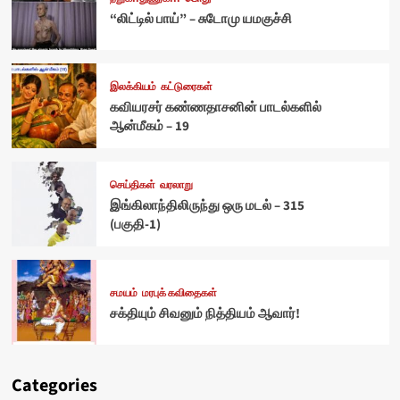
“லிட்டில் பாய்” – சுடோமு யமகுச்சி
இலக்கியம்
கட்டுரைகள்
கவியரசர் கண்ணதாசனின் பாடல்களில்
ஆன்மீகம் – 19
செய்திகள்
வரலாறு
இங்கிலாந்திலிருந்து ஒரு மடல் – 315
(பகுதி-1)
சமயம்
மரபுக் கவிதைகள்
சக்தியும் சிவனும் நித்தியம் ஆவார்!
Categories