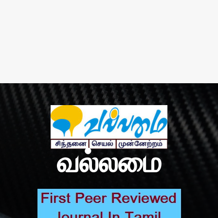
வல்லமை