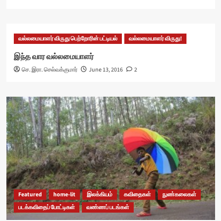
வல்லமையாளர் விருது பெற்றோரின் பட்டியல்
வல்லமையாளர் விருது!
இந்த வார வல்லமையாளர்
செ. இரா. செல்வக்குமார்
June 13, 2016
2
Featured
home-lit
இலக்கியம்
கவிதைகள்
நுண்கலைகள்
படக்கவிதைப் போட்டிகள்
வண்ணப் படங்கள்