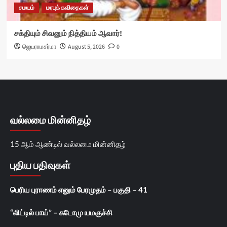
சமயம்
மரபுக் கவிதைகள்
சக்தியும் சிவனும் நித்தியம் ஆவார்!
ஜெயராமசர்மா
August 5, 2026
0
வல்லமை மின்னிதழ்
15 ஆம் ஆண்டில் வல்லமை மின்னிதழ்
புதிய பதிவுகள்
பெரிய புராணம் எனும் பேரமுதம் – பகுதி – 41
“லிட்டில் பாய்” – சுடோமு யமகுச்சி