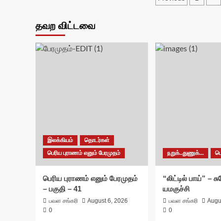
paginati
தவற விட்டவை
இலக்கியம்
தொடர்கள்
பெரிய புராணம் எனும் பேரமுதம்
நறுக்..துணுக்...
ப
பெரிய புராணம் எனும் பேரமுதம்
“லிட்டில் பாய்” – 
– பகுதி – 41
யமகுச்சி
பவள சங்கரி
August 6, 2026
பவள சங்கரி
Augu
0
0