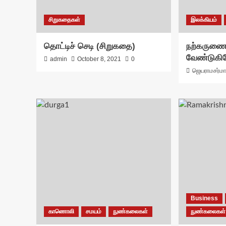
சிறுகதைகள்
இலக்கியம்
தொட்டிச் செடி (சிறுகதை)
நற்கருணை
வேண்டுகி
admin
October 8, 2021
0
ஜெயராமசர்ம
Business
காணொலி
சமயம்
நுண்கலைகள்
நுண்கலைகள்