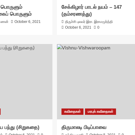
 பொருளும்
சேக்கிழார் பாடல் நயம் – 147
கைப் பொருளும்
(தம்சரணத்து)
்ணன்
October 6, 2021
திருச்சி புலவர் இரா. இராமமூர்த்தி
October 6, 2021
0
கவிதைகள்
மரபுக் கவிதைகள்
சிய பந்து (சிறுகதை)
திருமாலடி பிடிப்பாவை