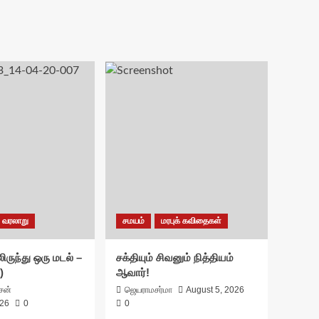
வரலாறு
சமயம்
மரபுக் கவிதைகள்
ிருந்து ஒரு மடல் –
சக்தியும் சிவனும் நித்தியம்
)
ஆவார்!
ாசன்
ஜெயராமசர்மா
August 5, 2026
026
0
0