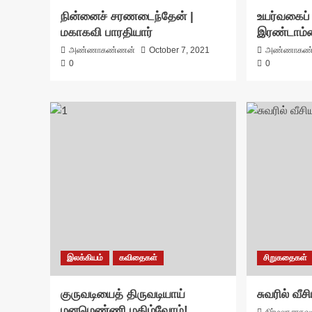
நின்னைச் சரணடைந்தேன் |
உயர்வகைப்
மகாகவி பாரதியார்
இரண்டாம்
அண்ணாகண்ணன்
October 7, 2021
அண்ணாகண
0
0
இலக்கியம்
கவிதைகள்
சிறுகதைகள்
குருவடியைத் திருவடியாய்
சுவரில் வீ
மனமெண்ணி மகிழ்வோம்!