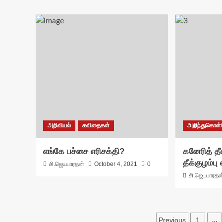
அறிவியல்
கவிதைகள்
அறிந்துகொள
எங்கே பச்சை எரிசக்தி?
கனேரித் தீ
தீக்குழம்பு
சி.ஜெயபாரதன்
October 4, 2021
0
சி.ஜெயபாரதன
Posts
Previous
1
…