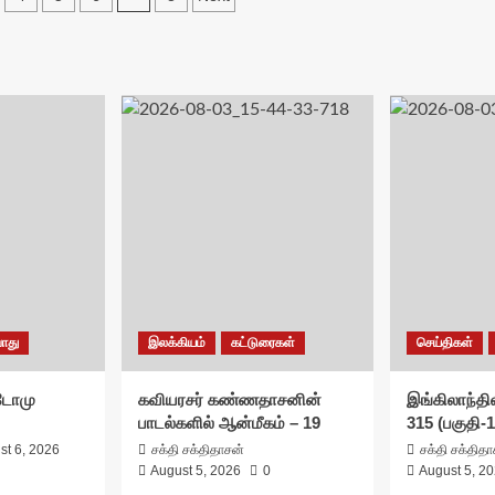
on
ொது
இலக்கியம்
கட்டுரைகள்
செய்திகள்
சுடோமு
கவியரசர் கண்ணதாசனின்
இங்கிலாந்தில
பாடல்களில் ஆன்மீகம் – 19
315 (பகுதி-1
st 6, 2026
சக்தி சக்திதாசன்
சக்தி சக்தித
August 5, 2026
0
August 5, 2