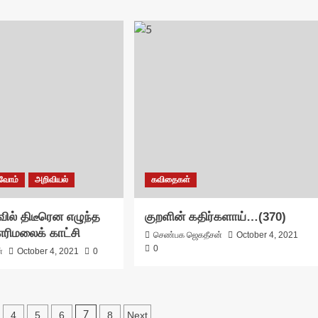
்வோம்
அறிவியல்
கவிதைகள்
வில் திடீரென எழுந்த
குறளின் கதிர்களாய்…(370)
 எரிமலைக் காட்சி
செண்பக ஜெகதீசன்
October 4, 2021
0
்
October 4, 2021
0
4
5
6
8
Next
7