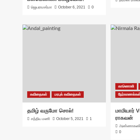
நிர்மலா ராகவ
ஜெயராமசர்மா
October 6, 2021
0
காணொலி
கவிதைகள்
மரபுக் கவிதைகள்
நேர்காணல்கள
தமிழ் வருமோ சொல்!
மாமியார் V
ராகவன்
சத்திய மணி
October 5, 2021
1
அண்ணாகண
0