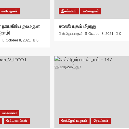
கவிதைகள்
இலக்கியம்
கவிதைகள்
 நாயகியே நலமருள
சாணி யுகம் மீளுது
றோம்!
சி.ஜெயபாரதன்
October 8, 2021
0
ா
October 8, 2021
0
காணொலி
நேர்காணல்கள்
சேக்கிழார் பா நயம்
தொடர்கள்