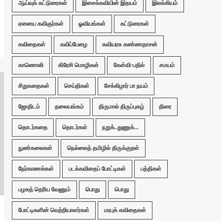
ஆய்வுக் கட்டுரைகள்
இசைக்கவியின் இதயம்
இலக்கியம்
ஏனைய கவிஞர்கள்
ஓவியங்கள்
கட்டுரைகள்
கவிதைகள்
கவிப்பேழை
கவியரசு கண்ணதாசன்
காணொலி
கிரேசி மொழிகள்
கேள்வி-பதில்
சமயம்
சிறுகதைகள்
செய்திகள்
சேக்கிழார் பா நயம்
ஜோதிடம்
தலையங்கம்
திருமால் திருப்புகழ்
திரை
தொடர்கதை
தொடர்கள்
நறுக்..துணுக்...
நுண்கலைகள்
நெல்லைத் தமிழில் திருக்குறள்
நேர்காணல்கள்
படக்கவிதைப் போட்டிகள்
பத்திகள்
பழகத் தெரிய வேணும்
பொது
பொது
போட்டிகளின் வெற்றியாளர்கள்
மரபுக் கவிதைகள்