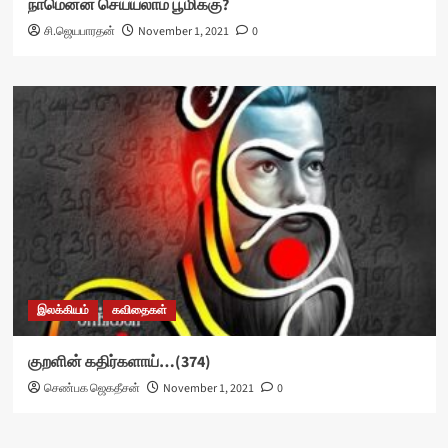
நாமென்ன செய்யலாம் பூமிக்கு?
சி.ஜெயபாரதன்
November 1, 2021
0
இலக்கியம்
கவிதைகள்
குறளின் கதிர்களாய்…(374)
செண்பக ஜெகதீசன்
November 1, 2021
0