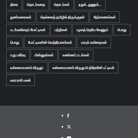
திரை
தொடர்கதை
தொடர்கள்
நறுக்..துணுக்...
நுண்கலைகள்
நெல்லைத் தமிழில் திருக்குறள்
நேர்காணல்கள்
படக்கவிதைப் போட்டிகள்
பத்திகள்
பழகத் தெரிய வேணும்
பொது
பொது
போட்டிகளின் வெற்றியாளர்கள்
மரபுக் கவிதைகள்
மறு பகிர்வு
மின்னூல்கள்
வண்ணப் படங்கள்
வல்லமையாளர் விருது!
வல்லமையாளர் விருது பெற்றோரின் பட்டியல்
வார ராசி பலன்
Facebook
Twitter
Youtube