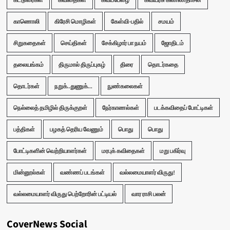
காணொலி
கிரேசி மொழிகள்
கேள்வி-பதில்
சமயம்
சிறுகதைகள்
செய்திகள்
சேக்கிழார் பா நயம்
ஜோதிடம்
தலையங்கம்
திருமால் திருப்புகழ்
திரை
தொடர்கதை
தொடர்கள்
நறுக்..துணுக்...
நுண்கலைகள்
நெல்லைத் தமிழில் திருக்குறள்
நேர்காணல்கள்
படக்கவிதைப் போட்டிகள்
பத்திகள்
பழகத் தெரிய வேணும்
பொது
பொது
போட்டிகளின் வெற்றியாளர்கள்
மரபுக் கவிதைகள்
மறு பகிர்வு
மின்னூல்கள்
வண்ணப் படங்கள்
வல்லமையாளர் விருது!
வல்லமையாளர் விருது பெற்றோரின் பட்டியல்
வார ராசி பலன்
CoverNews Social