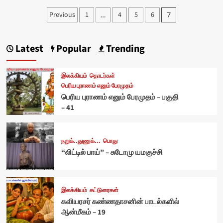
Posts
Previous
1
4
5
6
…
7
pagination
Latest
Popular
Trending
இலக்கியம்
தொடர்கள்
பெரிய புராணம் எனும் பேரமுதம்
பெரிய புராணம் எனும் பேரமுதம் – பகுதி
– 41
நறுக்..துணுக்...
பொது
“லிட்டில் பாய்” – சுடோமு யமகுச்சி
இலக்கியம்
கட்டுரைகள்
கவியரசர் கண்ணதாசனின் பாடல்களில்
ஆன்மீகம் – 19