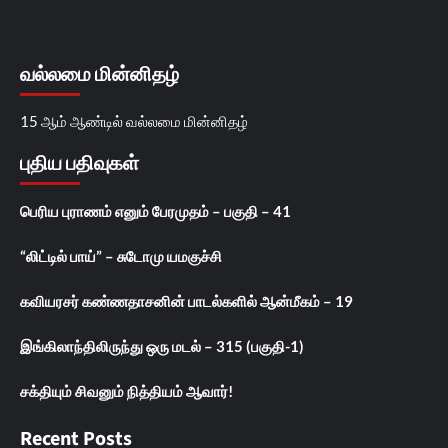
வல்லமை மின்னிதழ்
15 ஆம் ஆண்டில் வல்லமை மின்னிதழ்
புதிய பதிவுகள்
பெரிய புராணம் எனும் பேரமுதம் – பகுதி – 41
“லிட்டில் பாய்” – சுடோமு யமகுச்சி
கவியரசர் கண்ணதாசனின் பாடல்களில் ஆன்மீகம் – 19
இங்கிலாந்திலிருந்து ஒரு மடல் – 315 (பகுதி-1)
சக்தியும் சிவனும் நித்தியம் ஆவார்!
Recent Posts