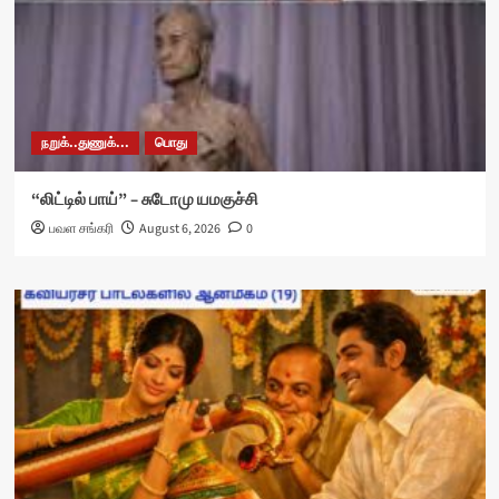
நறுக்..துணுக்...
பொது
“லிட்டில் பாய்” – சுடோமு யமகுச்சி
பவள சங்கரி
August 6, 2026
0