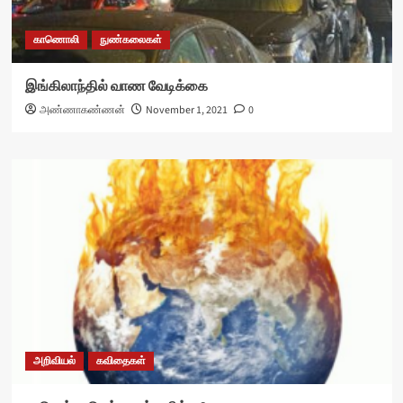
காணொலி
நுண்கலைகள்
இங்கிலாந்தில் வாண வேடிக்கை
அண்ணாகண்ணன்
November 1, 2021
0
அறிவியல்
கவிதைகள்