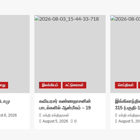
ொது
இலக்கியம்
கட்டுரைகள்
செய்திகள்
சுடோமு
கவியரசர் கண்ணதாசனின்
இங்கிலாந்தில
பாடல்களில் ஆன்மீகம் – 19
315 (பகுதி-1
st 6, 2026
சக்தி சக்திதாசன்
சக்தி சக்தித
August 5, 2026
0
August 5, 2