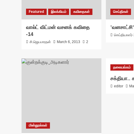
Featured
இலக்கியம்
கவிதைகள்
செய்திகள்
வால்ட் விட்மன் வசனக் கவிதை
’வனசாட்சி
-14
செய்தியாளர்-
சி.ஜெயபாரதன்
March 6, 2013
2
தலையங்கம்
சக்தியா..
editor
Ma
மின்னூல்கள்