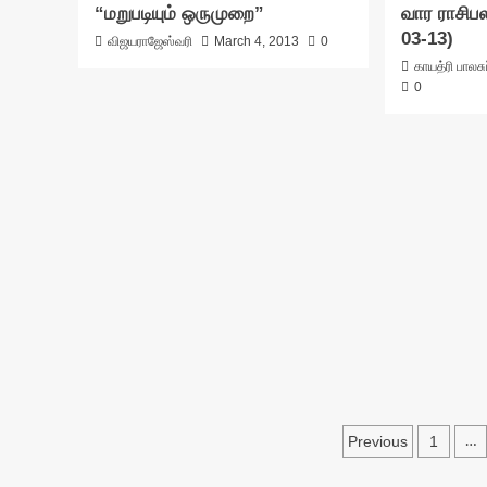
“மறுபடியும் ஒருமுறை”
வார ராசிபல
03-13)
விஜயராஜேஸ்வரி
March 4, 2013
0
காயத்ரி பாலச
0
Posts
Previous
1
…
paginati