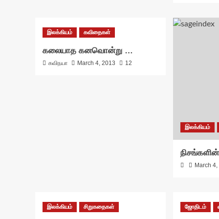
இலக்கியம்
கவிதைகள்
கலையாத கனவொன்று …
கவிநயா
March 4, 2013
12
இலக்கியம்
நிசங்களின
March 4,
இலக்கியம்
சிறுகதைகள்
ஜோதிடம்