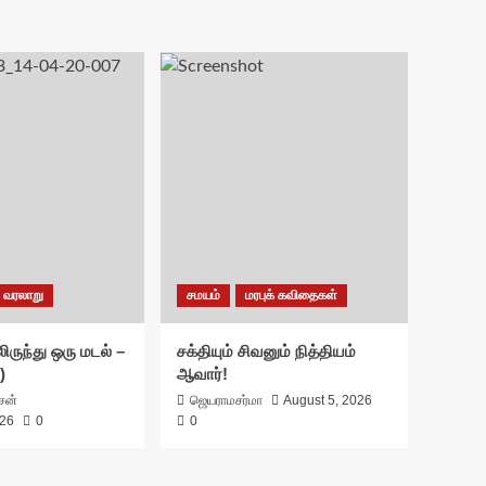
வரலாறு
சமயம்
மரபுக் கவிதைகள்
ிருந்து ஒரு மடல் –
சக்தியும் சிவனும் நித்தியம்
)
ஆவார்!
ாசன்
ஜெயராமசர்மா
August 5, 2026
026
0
0