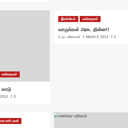
இலக்கியம்
கவிதைகள்
வாருங்கள் அடை தின்ன!!
நா. கணேசன்
March 4, 2013
2
கவிதைகள்
் காடு
 2013
0
வார ராசி பலன்