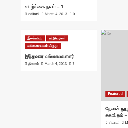
வாழ்க்கை நலம் – 1
editor9
March 4, 2013
0
இலக்கியம்
கட்டுரைகள்
வல்லமையாளர் விருது!
இந்தவார வல்லமையாளர்
திவாகர்
March 4, 2013
7
Featured
தேவன் நூற
சகாப்தம் –
திவாகர்
M