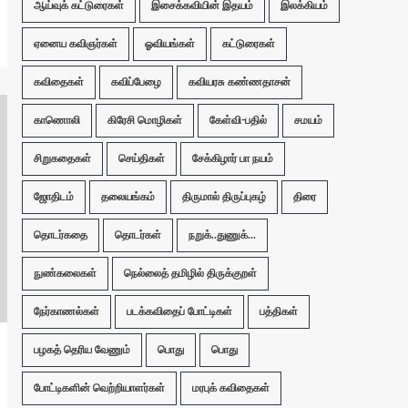
ஆய்வுக் கட்டுரைகள்
இசைக்கவியின் இதயம்
இலக்கியம்
ஏனைய கவிஞர்கள்
ஓவியங்கள்
கட்டுரைகள்
கவிதைகள்
கவிப்பேழை
கவியரசு கண்ணதாசன்
காணொலி
கிரேசி மொழிகள்
கேள்வி-பதில்
சமயம்
சிறுகதைகள்
செய்திகள்
சேக்கிழார் பா நயம்
ஜோதிடம்
தலையங்கம்
திருமால் திருப்புகழ்
திரை
தொடர்கதை
தொடர்கள்
நறுக்..துணுக்...
நுண்கலைகள்
நெல்லைத் தமிழில் திருக்குறள்
நேர்காணல்கள்
படக்கவிதைப் போட்டிகள்
பத்திகள்
பழகத் தெரிய வேணும்
பொது
பொது
போட்டிகளின் வெற்றியாளர்கள்
மரபுக் கவிதைகள்