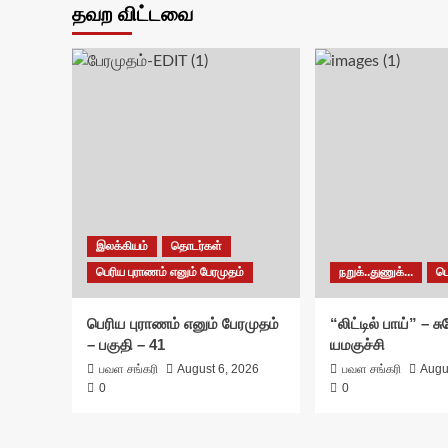
தவற விட்டவை
இலக்கியம்
தொடர்கள்
பெரிய புராணம் எனும் பேரமுதம்
நறுக்..துணுக்...
ப
பெரிய புராணம் எனும் பேரமுதம்
“லிட்டில் பாய்” – 
– பகுதி – 41
யமகுச்சி
பவள சங்கரி
August 6, 2026
பவள சங்கரி
Augu
0
0