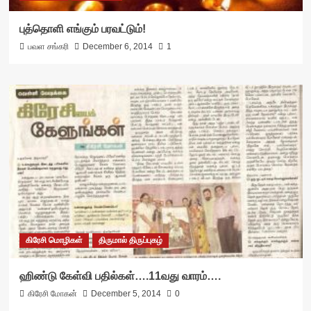
புத்தொளி எங்கும் பரவட்டும்!
பவள சங்கரி
December 6, 2014
1
கிரேசி மொழிகள்
திருமால் திருப்புகழ்
ஹிண்டு கேள்வி பதில்கள்….11வது வாரம்….
கிரேசி மோகன்
December 5, 2014
0