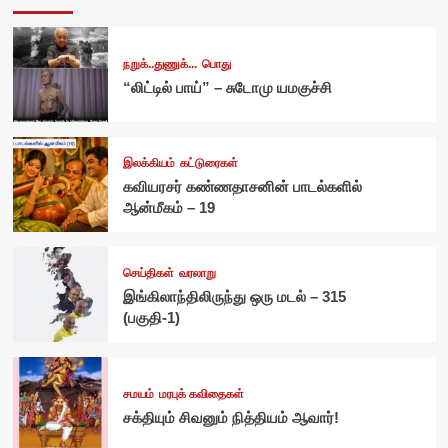
நறுக்..துணுக்...
பொது
“லிட்டில் பாய்” – சுடோமு யமகுச்சி
இலக்கியம்
கட்டுரைகள்
கவியரசர் கண்ணதாசனின் பாடல்களில்
ஆன்மீகம் – 19
செய்திகள்
வரலாறு
இங்கிலாந்திலிருந்து ஒரு மடல் – 315
(பகுதி-1)
சமயம்
மரபுக் கவிதைகள்
சக்தியும் சிவனும் நித்தியம் ஆவார்!