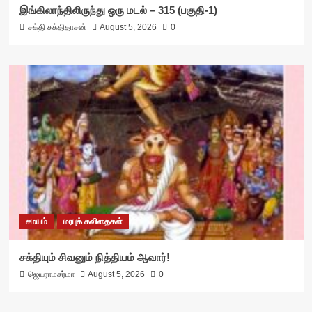
இங்கிலாந்திலிருந்து ஒரு மடல் – 315 (பகுதி-1)
சக்தி சக்திதாசன்
August 5, 2026
0
சமயம்
மரபுக் கவிதைகள்
சக்தியும் சிவனும் நித்தியம் ஆவார்!
ஜெயராமசர்மா
August 5, 2026
0