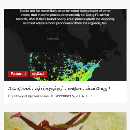
Featured
பத்திகள்
அமெரிக்கக் கருப்பர்களுக்குச் சமஉரிமைகள் எப்போது?
நாகேஸ்வரி அண்ணாமலை
December 5, 2014
0