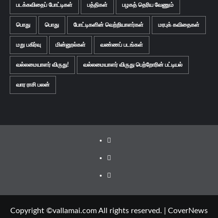
படக்கவிதைப் போட்டிகள்
பத்திகள்
பழகத் தெரிய வேணும்
பொது
பொது
போட்டிகளின் வெற்றியாளர்கள்
மரபுக் கவிதைகள்
மறு பகிர்வு
மின்னூல்கள்
வண்ணப் படங்கள்
வல்லமையாளர் விருது!
வல்லமையாளர் விருது பெற்றோரின் பட்டியல்
வார ராசி பலன்
Facebook
Twitter
Youtube
Copyright ©vallamai.com All rights reserved.
|
CoverNews