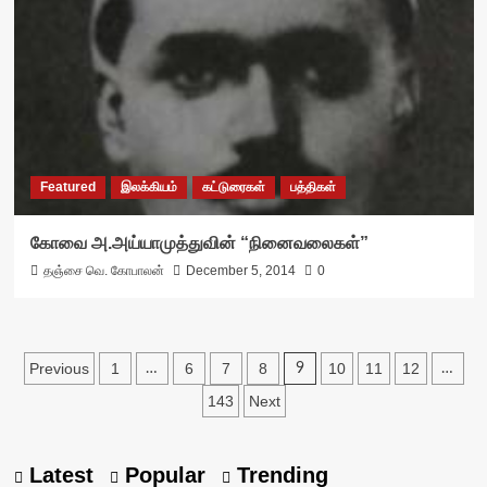
Featured
இலக்கியம்
கட்டுரைகள்
பத்திகள்
கோவை அ.அய்யாமுத்துவின் “நினைவலைகள்”
தஞ்சை வெ. கோபாலன்
December 5, 2014
0
Posts
Previous
1
6
7
8
10
11
12
…
9
…
pagination
143
Next
Latest
Popular
Trending