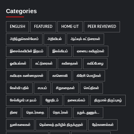
Categories
ENGLISH
FEATURED
HOME-LIT
PEER REVIEWED
அறிந்துகொள்வோம்
அறிவியல்
ஆய்வுக் கட்டுரைகள்
இசைக்கவியின் இதயம்
இலக்கியம்
ஏனைய கவிஞர்கள்
ஓவியங்கள்
கட்டுரைகள்
கவிதைகள்
கவிப்பேழை
கவியரசு கண்ணதாசன்
காணொலி
கிரேசி மொழிகள்
கேள்வி-பதில்
சமயம்
சிறுகதைகள்
செய்திகள்
சேக்கிழார் பா நயம்
ஜோதிடம்
தலையங்கம்
திருமால் திருப்புகழ்
திரை
தொடர்கதை
தொடர்கள்
நறுக்..துணுக்...
நுண்கலைகள்
நெல்லைத் தமிழில் திருக்குறள்
நேர்காணல்கள்