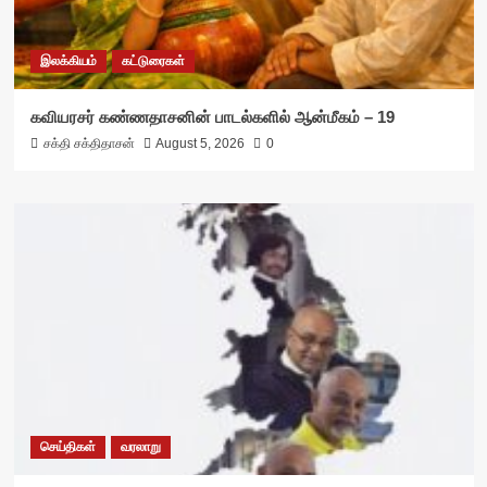
இலக்கியம்
கட்டுரைகள்
கவியரசர் கண்ணதாசனின் பாடல்களில் ஆன்மீகம் – 19
சக்தி சக்திதாசன்
August 5, 2026
0
செய்திகள்
வரலாறு