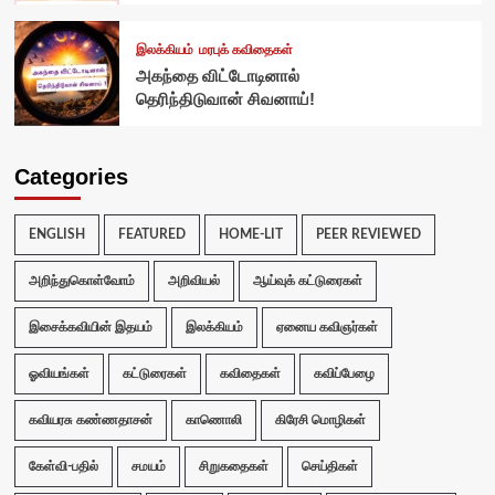
இலக்கியம்
மரபுக் கவிதைகள்
அகந்தை விட்டோடினால்
தெரிந்திடுவான் சிவனாய்!
Categories
ENGLISH
FEATURED
HOME-LIT
PEER REVIEWED
அறிந்துகொள்வோம்
அறிவியல்
ஆய்வுக் கட்டுரைகள்
இசைக்கவியின் இதயம்
இலக்கியம்
ஏனைய கவிஞர்கள்
ஓவியங்கள்
கட்டுரைகள்
கவிதைகள்
கவிப்பேழை
கவியரசு கண்ணதாசன்
காணொலி
கிரேசி மொழிகள்
கேள்வி-பதில்
சமயம்
சிறுகதைகள்
செய்திகள்