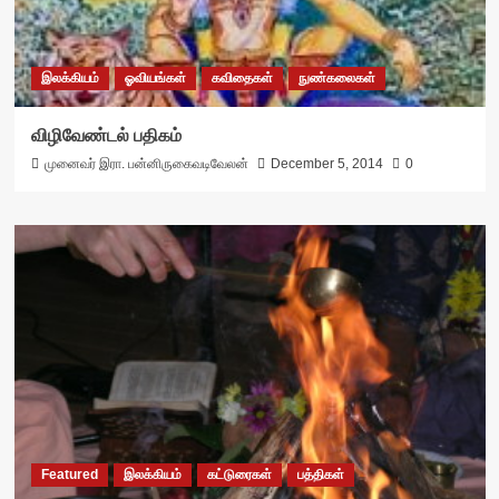
இலக்கியம்
ஓவியங்கள்
கவிதைகள்
நுண்கலைகள்
விழிவேண்டல் பதிகம்
முனைவர் இரா. பன்னிருகைவடிவேலன்
December 5, 2014
0
Featured
இலக்கியம்
கட்டுரைகள்
பத்திகள்