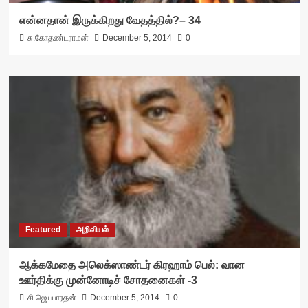
என்னதான் இருக்கிறது வேதத்தில்?– 34
சு.கோதண்டராமன்
December 5, 2014
0
Featured
அறிவியல்
ஆக்கமேதை அலெக்ஸாண்டர் கிரஹாம் பெல்: வான
ஊர்திக்கு முன்னோடிச் சோதனைகள் -3
சி.ஜெயபாரதன்
December 5, 2014
0