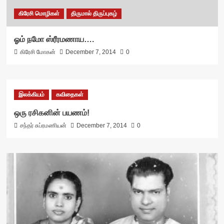
கிரேசி மொழிகள்
திருமால் திருப்புகழ்
ஓம் நமோ ஸ்ரீரமணாய….
கிரேசி மோகன்
December 7, 2014
0
இலக்கியம்
கவிதைகள்
ஒரு ரசிகனின் பயணம்!
சந்தர் சுப்ரமணியன்
December 7, 2014
0