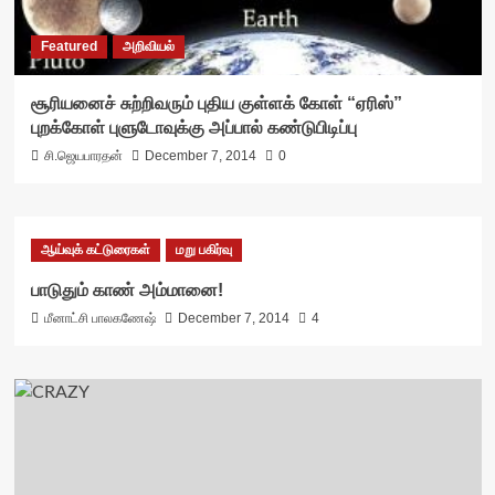
Featured
அறிவியல்
சூரியனைச் சுற்றிவரும் புதிய குள்ளக் கோள் “ஏரிஸ்”
புறக்கோள் புளுடோவுக்கு அப்பால் கண்டுபிடிப்பு
சி.ஜெயபாரதன்
December 7, 2014
0
ஆய்வுக் கட்டுரைகள்
மறு பகிர்வு
பாடுதும் காண் அம்மானை!
மீனாட்சி பாலகணேஷ்
December 7, 2014
4