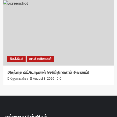
இலக்கியம்
மரபுக் கவிதைகள்
அகந்தை விட்டோடினால் தெரிந்திடுவான் சிவனாய்!
ஜெயராமசர்மா
August 3, 2026
0
வல்லமை மின்னிதழ்