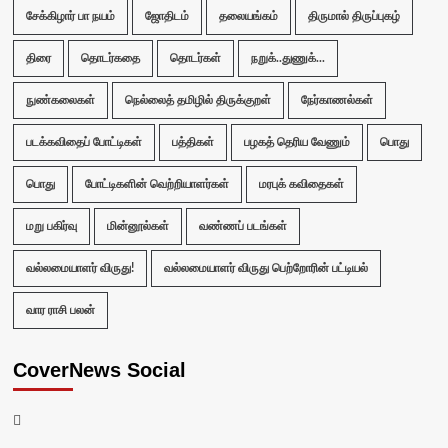
சேக்கிழார் பா நயம்
ஜோதிடம்
தலையங்கம்
திருமால் திருப்புகழ்
திரை
தொடர்கதை
தொடர்கள்
நறுக்..துணுக்...
நுண்கலைகள்
நெல்லைத் தமிழில் திருக்குறள்
நேர்காணல்கள்
படக்கவிதைப் போட்டிகள்
பத்திகள்
பழகத் தெரிய வேணும்
பொது
பொது
போட்டிகளின் வெற்றியாளர்கள்
மரபுக் கவிதைகள்
மறு பகிர்வு
மின்னூல்கள்
வண்ணப் படங்கள்
வல்லமையாளர் விருது!
வல்லமையாளர் விருது பெற்றோரின் பட்டியல்
வார ராசி பலன்
CoverNews Social
Facebook