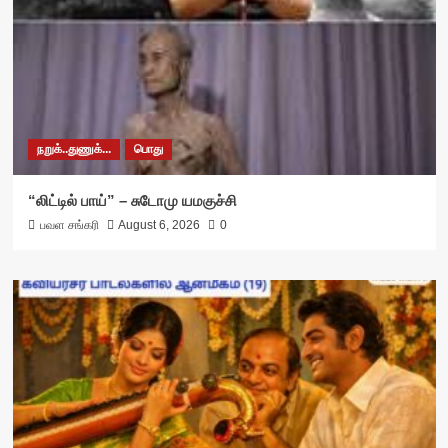
நறுக்..துணுக்...
பொது
“லிட்டில் பாய்” – சுடோமு யமகுச்சி
பவள சங்கரி
August 6, 2026
0