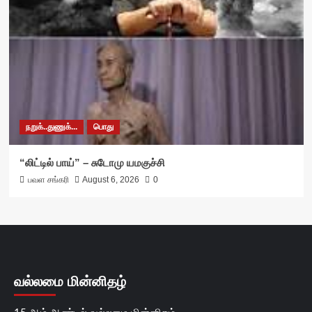
நறுக்..துணுக்...
பொது
“லிட்டில் பாய்” – சுடோமு யமகுச்சி
பவள சங்கரி
August 6, 2026
0
வல்லமை மின்னிதழ்