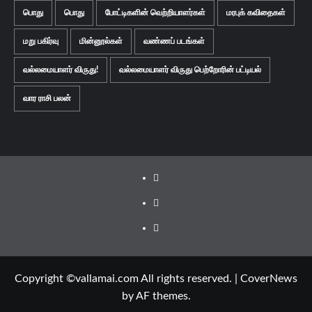
பொது
பொது
போட்டிகளின் வெற்றியாளர்கள்
மரபுக் கவிதைகள்
மறு பகிர்வு
மின்னூல்கள்
வண்ணப் படங்கள்
வல்லமையாளர் விருது!
வல்லமையாளர் விருது பெற்றோரின் பட்டியல்
வார ராசி பலன்
Facebook
Twitter
Youtube
Copyright ©vallamai.com All rights reserved.
|
CoverNews
by AF themes.