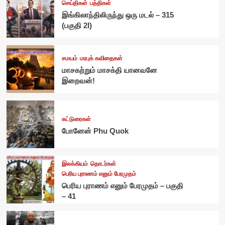
செய்திகள்
பத்திகள்
இங்கிலாந்திலிருந்து ஒரு மடல் – 315
(பகுதி 2I)
சமயம்
மரபுக் கவிதைகள்
மாசகற்றும் மாசக்தி யானவனே
இறைவன்!
கட்டுரைகள்
போனேன் Phu Quok
இலக்கியம்
தொடர்கள்
பெரிய புராணம் எனும் பேரமுதம்
பெரிய புராணம் எனும் பேரமுதம் – பகுதி
– 41