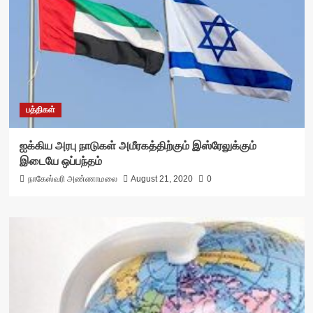
பத்திகள்
ஐக்கிய அரபு நாடுகள் அமீரகத்திற்கும் இஸ்ரேலுக்கும்
இடையே ஒப்பந்தம்
நாகேஸ்வரி அண்ணாமலை
August 21, 2020
0