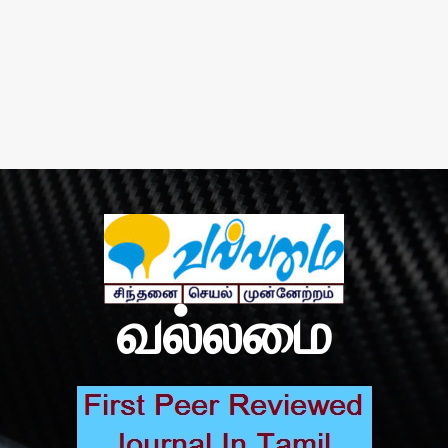
வல்லமை