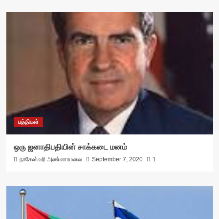
பத்திகள்
ஒரு ஜனாதிபதியின் சாக்கடை மனம்
நாகேஸ்வரி அண்ணாமலை
September 7, 2020
1