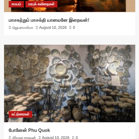
சமயம்
மரபுக் கவிதைகள்
மாசகற்றும் மாசக்தி யானவனே இறைவன்!
ஜெயராமசர்மா
August 10, 2026
0
கட்டுரைகள்
போனேன் Phu Quok
நிர்மலா ராகவன்
August 10, 2026
0