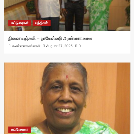
கட்டுரைகள்
பத்திகள்
நினைவஞ்சலி – நாகேஸ்வரி அண்ணாமலை
அண்ணாகண்ணன்
August 27, 2025
0
கட்டுரைகள்