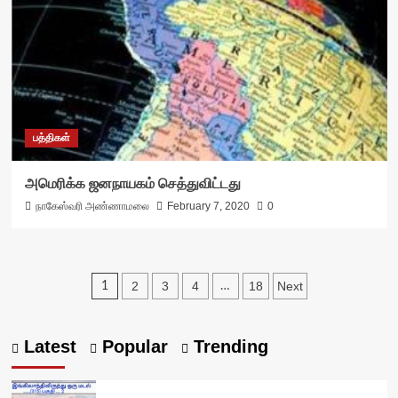
பத்திகள்
அமெரிக்க ஜனநாயகம் செத்துவிட்டது
நாகேஸ்வரி அண்ணாமலை
February 7, 2020
0
Posts
2
3
4
18
Next
1
…
pagination
Latest
Popular
Trending