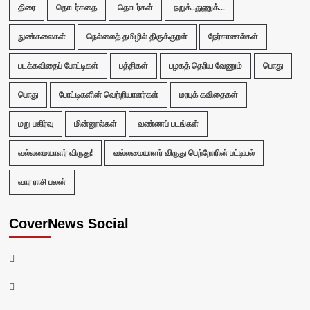
திரை
தொடர்கதை
தொடர்கள்
நறுக்..துணுக்...
நுண்கலைகள்
நெல்லைத் தமிழில் திருக்குறள்
நேர்காணல்கள்
படக்கவிதைப் போட்டிகள்
பத்திகள்
பழகத் தெரிய வேணும்
பொது
பொது
போட்டிகளின் வெற்றியாளர்கள்
மரபுக் கவிதைகள்
மறு பகிர்வு
மின்னூல்கள்
வண்ணப் படங்கள்
வல்லமையாளர் விருது!
வல்லமையாளர் விருது பெற்றோரின் பட்டியல்
வார ராசி பலன்
CoverNews Social
Facebook
Twitter