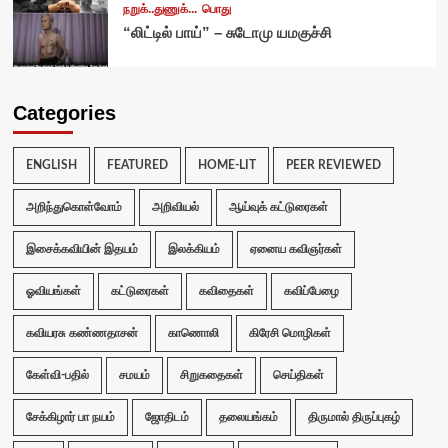
நறுக்..துணுக்...
பொது
“லிட்டில் பாய்” – சுடோமு யமகுச்சி
Categories
ENGLISH
FEATURED
HOME-LIT
PEER REVIEWED
அறிந்துகொள்வோம்
அறிவியல்
ஆய்வுக் கட்டுரைகள்
இசைக்கவியின் இதயம்
இலக்கியம்
ஏனைய கவிஞர்கள்
ஓவியங்கள்
கட்டுரைகள்
கவிதைகள்
கவிப்பேழை
கவியரசு கண்ணதாசன்
காணொலி
கிரேசி மொழிகள்
கேள்வி-பதில்
சமயம்
சிறுகதைகள்
செய்திகள்
சேக்கிழார் பா நயம்
ஜோதிடம்
தலையங்கம்
திருமால் திருப்புகழ்