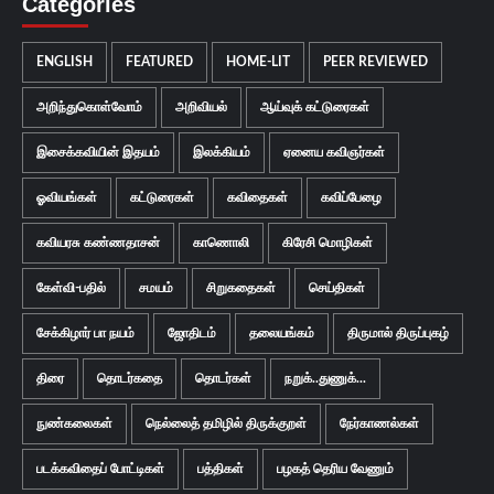
Categories
ENGLISH
FEATURED
HOME-LIT
PEER REVIEWED
அறிந்துகொள்வோம்
அறிவியல்
ஆய்வுக் கட்டுரைகள்
இசைக்கவியின் இதயம்
இலக்கியம்
ஏனைய கவிஞர்கள்
ஓவியங்கள்
கட்டுரைகள்
கவிதைகள்
கவிப்பேழை
கவியரசு கண்ணதாசன்
காணொலி
கிரேசி மொழிகள்
கேள்வி-பதில்
சமயம்
சிறுகதைகள்
செய்திகள்
சேக்கிழார் பா நயம்
ஜோதிடம்
தலையங்கம்
திருமால் திருப்புகழ்
திரை
தொடர்கதை
தொடர்கள்
நறுக்..துணுக்...
நுண்கலைகள்
நெல்லைத் தமிழில் திருக்குறள்
நேர்காணல்கள்
படக்கவிதைப் போட்டிகள்
பத்திகள்
பழகத் தெரிய வேணும்