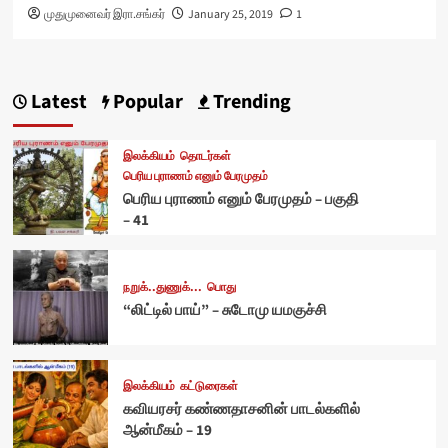
முதுமுனைவர் இரா.சங்கர்
January 25, 2019
1
Latest
Popular
Trending
இலக்கியம்
தொடர்கள்
பெரிய புராணம் எனும் பேரமுதம்
பெரிய புராணம் எனும் பேரமுதம் – பகுதி
– 41
நறுக்..துணுக்...
பொது
“லிட்டில் பாய்” – சுடோமு யமகுச்சி
இலக்கியம்
கட்டுரைகள்
கவியரசர் கண்ணதாசனின் பாடல்களில்
ஆன்மீகம் – 19