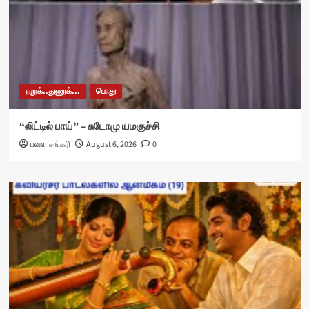
நறுக்..துணுக்...
பொது
“லிட்டில் பாய்” – சுடோமு யமகுச்சி
பவள சங்கரி
August 6, 2026
0