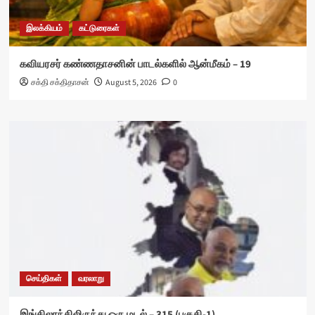
இலக்கியம்
கட்டுரைகள்
கவியரசர் கண்ணதாசனின் பாடல்களில் ஆன்மீகம் – 19
சக்தி சக்திதாசன்
August 5, 2026
0
செய்திகள்
வரலாறு
இங்கிலாந்திலிருந்து ஒரு மடல் – 315 (பகுதி-1)