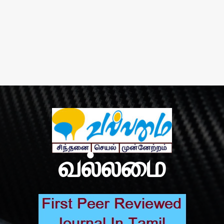
வல்லமை