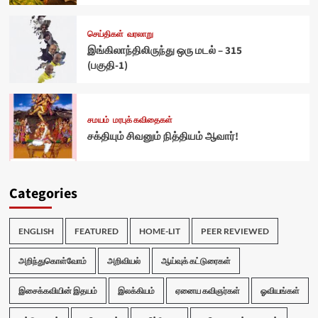
செய்திகள்
வரலாறு
இங்கிலாந்திலிருந்து ஒரு மடல் – 315
(பகுதி-1)
சமயம்
மரபுக் கவிதைகள்
சக்தியும் சிவனும் நித்தியம் ஆவார்!
Categories
ENGLISH
FEATURED
HOME-LIT
PEER REVIEWED
அறிந்துகொள்வோம்
அறிவியல்
ஆய்வுக் கட்டுரைகள்
இசைக்கவியின் இதயம்
இலக்கியம்
ஏனைய கவிஞர்கள்
ஓவியங்கள்