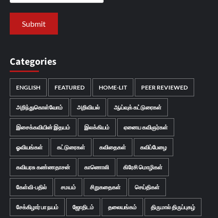
Categories
ENGLISH
FEATURED
HOME-LIT
PEER REVIEWED
அறிந்துகொள்வோம்
அறிவியல்
ஆய்வுக் கட்டுரைகள்
இசைக்கவியின் இதயம்
இலக்கியம்
ஏனைய கவிஞர்கள்
ஓவியங்கள்
கட்டுரைகள்
கவிதைகள்
கவிப்பேழை
கவியரசு கண்ணதாசன்
காணொலி
கிரேசி மொழிகள்
கேள்வி-பதில்
சமயம்
சிறுகதைகள்
செய்திகள்
சேக்கிழார் பா நயம்
ஜோதிடம்
தலையங்கம்
திருமால் திருப்புகழ்