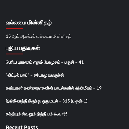
வல்லமை மின்னிதழ்
15 ஆம் ஆண்டில் வல்லமை மின்னிதழ்
புதிய பதிவுகள்
பெரிய புராணம் எனும் பேரமுதம் – பகுதி – 41
“லிட்டில் பாய்” – சுடோமு யமகுச்சி
கவியரசர் கண்ணதாசனின் பாடல்களில் ஆன்மீகம் – 19
இங்கிலாந்திலிருந்து ஒரு மடல் – 315 (பகுதி-1)
சக்தியும் சிவனும் நித்தியம் ஆவார்!
Recent Posts