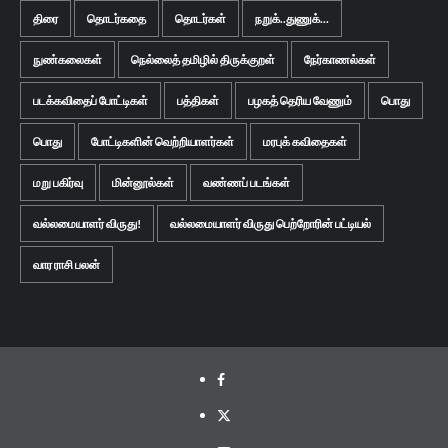
திரை
தொடர்கதை
தொடர்கள்
நறுக்..துணுக்...
நுண்கலைகள்
நெல்லைத் தமிழில் திருக்குறள்
நேர்காணல்கள்
படக்கவிதைப் போட்டிகள்
பத்திகள்
பழகத் தெரிய வேணும்
பொது
பொது
போட்டிகளின் வெற்றியாளர்கள்
மரபுக் கவிதைகள்
மறு பகிர்வு
மின்னூல்கள்
வண்ணப் படங்கள்
வல்லமையாளர் விருது!
வல்லமையாளர் விருது பெற்றோரின் பட்டியல்
வார ராசி பலன்
Facebook
Twitter