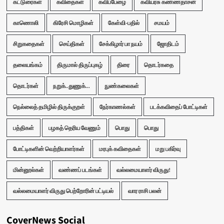
கட்டுரைகள்
கவிதைகள்
கவிப்பேழை
கவியரசு கண்ணதாசன்
காணொலி
கிரேசி மொழிகள்
கேள்வி-பதில்
சமயம்
சிறுகதைகள்
செய்திகள்
சேக்கிழார் பா நயம்
ஜோதிடம்
தலையங்கம்
திருமால் திருப்புகழ்
திரை
தொடர்கதை
தொடர்கள்
நறுக்..துணுக்...
நுண்கலைகள்
நெல்லைத் தமிழில் திருக்குறள்
நேர்காணல்கள்
படக்கவிதைப் போட்டிகள்
பத்திகள்
பழகத் தெரிய வேணும்
பொது
பொது
போட்டிகளின் வெற்றியாளர்கள்
மரபுக் கவிதைகள்
மறு பகிர்வு
மின்னூல்கள்
வண்ணப் படங்கள்
வல்லமையாளர் விருது!
வல்லமையாளர் விருது பெற்றோரின் பட்டியல்
வார ராசி பலன்
CoverNews Social