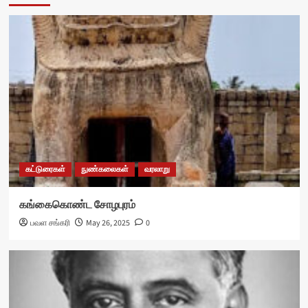
கட்டுரைகள்
நுண்கலைகள்
வரலாறு
கங்கைகொண்ட சோழபுரம்
பவள சங்கரி
May 26, 2025
0