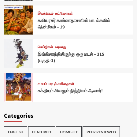
இலக்கியம்
கட்டுரைகள்
கவியரசர் கண்ணதாசனின் பாடல்களில்
ஆன்மீகம் – 19
செய்திகள்
வரலாறு
இங்கிலாந்திலிருந்து ஒரு மடல் – 315
(பகுதி-1)
சமயம்
மரபுக் கவிதைகள்
சக்தியும் சிவனும் நித்தியம் ஆவார்!
Categories
ENGLISH
FEATURED
HOME-LIT
PEER REVIEWED