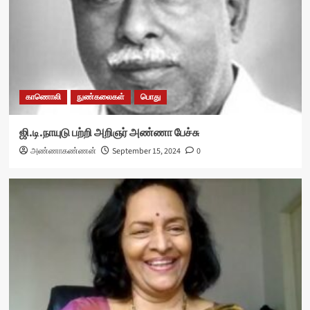
காணொலி
நுண்கலைகள்
பொது
ஜி.டி.நாயுடு பற்றி அறிஞர் அண்ணா பேச்சு
அண்ணாகண்ணன்
September 15, 2024
0