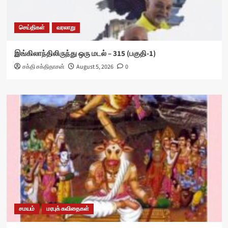
செய்திகள்
வரலாறு
இங்கிலாந்திலிருந்து ஒரு மடல் – 315 (பகுதி-1)
சக்தி சக்திதாசன்
August 5, 2026
0
சமயம்
மரபுக் கவிதைகள்