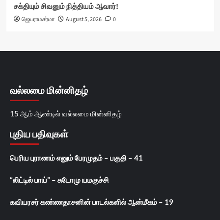
சக்தியும் சிவனும் நித்தியம் ஆவார்!
ஜெயராமசர்மா
August 5, 2026
0
வல்லமை மின்னிதழ்
15 ஆம் ஆண்டில் வல்லமை மின்னிதழ்
புதிய பதிவுகள்
பெரிய புராணம் எனும் பேரமுதம் – பகுதி – 41
“லிட்டில் பாய்” – சுடோமு யமகுச்சி
கவியரசர் கண்ணதாசனின் பாடல்களில் ஆன்மீகம் – 19