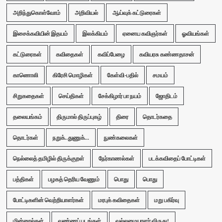
அறிந்துகொள்வோம்
அறிவியல்
ஆய்வுக் கட்டுரைகள்
இசைக்கவியின் இதயம்
இலக்கியம்
ஏனைய கவிஞர்கள்
ஓவியங்கள்
கட்டுரைகள்
கவிதைகள்
கவிப்பேழை
கவியரசு கண்ணதாசன்
காணொலி
கிரேசி மொழிகள்
கேள்வி-பதில்
சமயம்
சிறுகதைகள்
செய்திகள்
சேக்கிழார் பா நயம்
ஜோதிடம்
தலையங்கம்
திருமால் திருப்புகழ்
திரை
தொடர்கதை
தொடர்கள்
நறுக்..துணுக்...
நுண்கலைகள்
நெல்லைத் தமிழில் திருக்குறள்
நேர்காணல்கள்
படக்கவிதைப் போட்டிகள்
பத்திகள்
பழகத் தெரிய வேணும்
பொது
பொது
போட்டிகளின் வெற்றியாளர்கள்
மரபுக் கவிதைகள்
மறு பகிர்வு
மின்னூல்கள்
வண்ணப் படங்கள்
வல்லமையாளர் விருது!