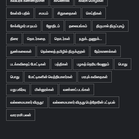
கவியரசு கண்ணதாசன்
காணொலி
கிரேசி மொழிகள்
கேள்வி-பதில்
சமயம்
சிறுகதைகள்
செய்திகள்
சேக்கிழார் பா நயம்
ஜோதிடம்
தலையங்கம்
திருமால் திருப்புகழ்
திரை
தொடர்கதை
தொடர்கள்
நறுக்..துணுக்...
நுண்கலைகள்
நெல்லைத் தமிழில் திருக்குறள்
நேர்காணல்கள்
படக்கவிதைப் போட்டிகள்
பத்திகள்
பழகத் தெரிய வேணும்
பொது
பொது
போட்டிகளின் வெற்றியாளர்கள்
மரபுக் கவிதைகள்
மறு பகிர்வு
மின்னூல்கள்
வண்ணப் படங்கள்
வல்லமையாளர் விருது!
வல்லமையாளர் விருது பெற்றோரின் பட்டியல்
வார ராசி பலன்