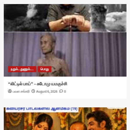
நறுக்..துணுக்...
பொது
“லிட்டில் பாய்” – சுடோமு யமகுச்சி
பவள சங்கரி
August 6, 2026
0