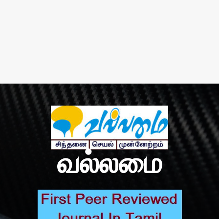
வல்லமை