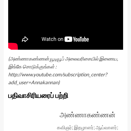
(அண்ணாகண்ணன் யூடியூப் அலைவரிசையில் இணைய,
இங்கே சொடுக்குங்கள் :
http://www.youtube.com/subscription_center?
add_user=Annakannan
)
பதிவாசிரியரைப் பற்றி
அண்ணாகண்ணன்
கவிஞர்; இதழாளர்; ஆய்வாளர்;