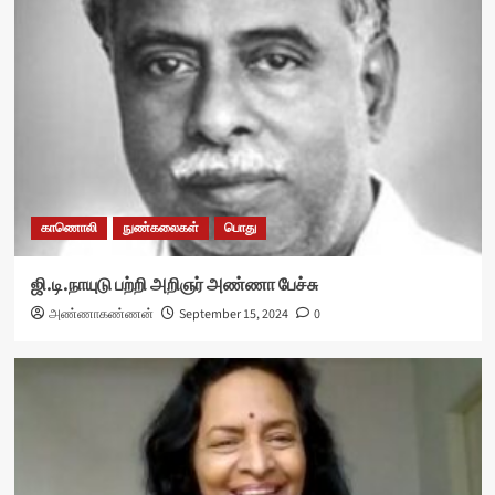
காணொலி
நுண்கலைகள்
பொது
ஜி.டி.நாயுடு பற்றி அறிஞர் அண்ணா பேச்சு
அண்ணாகண்ணன்
September 15, 2024
0