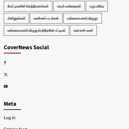
போட்டிகளின் வெற்றியாளர்கள்
மரபுக் கவிதைகள்
மறு பகிர்வு
மின்னூல்கள்
வண்ணப் படங்கள்
வல்லமையாளர் விருது!
வல்லமையாளர் விருது பெற்றோரின் பட்டியல்
வார ராசி பலன்
CoverNews Social
Facebook
Twitter
Youtube
Meta
Log in