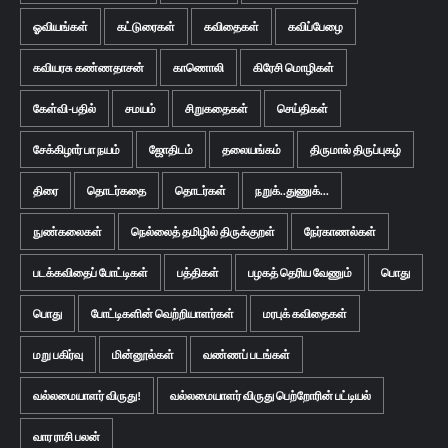
ஓவியங்கள்
கட்டுரைகள்
கவிதைகள்
கவிப்பேழை
கவியரசு கண்ணதாசன்
காணொலி
கிரேசி மொழிகள்
கேள்வி-பதில்
சமயம்
சிறுகதைகள்
செய்திகள்
சேக்கிழார் பா நயம்
ஜோதிடம்
தலையங்கம்
திருமால் திருப்புகழ்
திரை
தொடர்கதை
தொடர்கள்
நறுக்..துணுக்...
நுண்கலைகள்
நெல்லைத் தமிழில் திருக்குறள்
நேர்காணல்கள்
படக்கவிதைப் போட்டிகள்
பத்திகள்
பழகத் தெரிய வேணும்
பொது
பொது
போட்டிகளின் வெற்றியாளர்கள்
மரபுக் கவிதைகள்
மறு பகிர்வு
மின்னூல்கள்
வண்ணப் படங்கள்
வல்லமையாளர் விருது!
வல்லமையாளர் விருது பெற்றோரின் பட்டியல்
வார ராசி பலன்