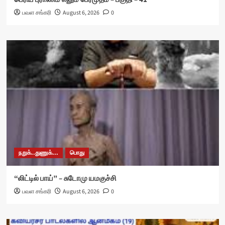
பவள சங்கரி
August 6, 2026
0
நறுக்..துணுக்...
பொது
“லிட்டில் பாய்” – சுடோமு யமகுச்சி
பவள சங்கரி
August 6, 2026
0