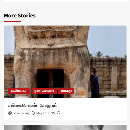
More Stories
கட்டுரைகள்
நுண்கலைகள்
வரலாறு
கங்கைகொண்ட சோழபுரம்
பவள சங்கரி
May 26, 2025
0