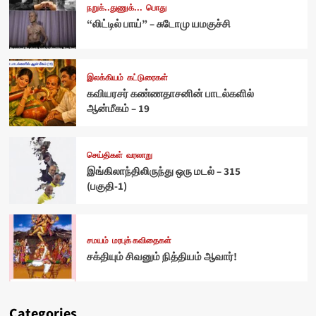
நறுக்..துணுக்...
பொது
“லிட்டில் பாய்” – சுடோமு யமகுச்சி
இலக்கியம்
கட்டுரைகள்
கவியரசர் கண்ணதாசனின் பாடல்களில்
ஆன்மீகம் – 19
செய்திகள்
வரலாறு
இங்கிலாந்திலிருந்து ஒரு மடல் – 315
(பகுதி-1)
சமயம்
மரபுக் கவிதைகள்
சக்தியும் சிவனும் நித்தியம் ஆவார்!
Categories