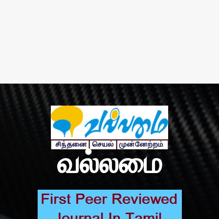
வல்லமை