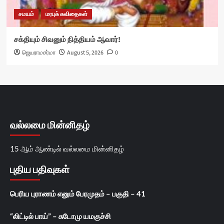
சமயம்
மரபுக் கவிதைகள்
சக்தியும் சிவனும் நித்தியம் ஆவார்!
ஜெயராமசர்மா
August 5, 2026
0
வல்லமை மின்னிதழ்
15 ஆம் ஆண்டில் வல்லமை மின்னிதழ்
புதிய பதிவுகள்
பெரிய புராணம் எனும் பேரமுதம் – பகுதி – 41
“லிட்டில் பாய்” – சுடோமு யமகுச்சி