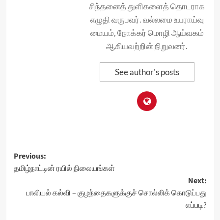
சிந்தனைத் துளிகளைத் தொடராக
எழுதி வருபவர். வல்லமை உயராய்வு
மையம், நோக்கர் மொழி ஆய்வகம்
ஆகியவற்றின் நிறுவனர்.
See author's posts
Post
Previous:
தமிழ்நாட்டின் ரயில் நிலையங்கள்
navigation
Next:
பாலியல் கல்வி – குழந்தைகளுக்குச் சொல்லிக் கொடுப்பது
எப்படி?