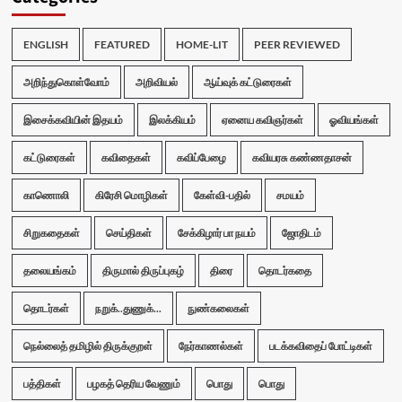
ENGLISH
FEATURED
HOME-LIT
PEER REVIEWED
அறிந்துகொள்வோம்
அறிவியல்
ஆய்வுக் கட்டுரைகள்
இசைக்கவியின் இதயம்
இலக்கியம்
ஏனைய கவிஞர்கள்
ஓவியங்கள்
கட்டுரைகள்
கவிதைகள்
கவிப்பேழை
கவியரசு கண்ணதாசன்
காணொலி
கிரேசி மொழிகள்
கேள்வி-பதில்
சமயம்
சிறுகதைகள்
செய்திகள்
சேக்கிழார் பா நயம்
ஜோதிடம்
தலையங்கம்
திருமால் திருப்புகழ்
திரை
தொடர்கதை
தொடர்கள்
நறுக்..துணுக்...
நுண்கலைகள்
நெல்லைத் தமிழில் திருக்குறள்
நேர்காணல்கள்
படக்கவிதைப் போட்டிகள்
பத்திகள்
பழகத் தெரிய வேணும்
பொது
பொது