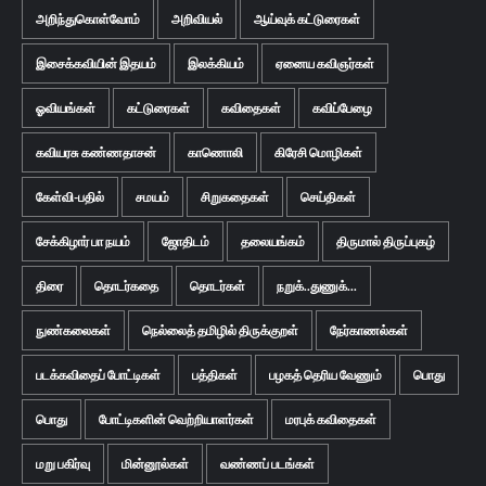
அறிந்துகொள்வோம்
அறிவியல்
ஆய்வுக் கட்டுரைகள்
இசைக்கவியின் இதயம்
இலக்கியம்
ஏனைய கவிஞர்கள்
ஓவியங்கள்
கட்டுரைகள்
கவிதைகள்
கவிப்பேழை
கவியரசு கண்ணதாசன்
காணொலி
கிரேசி மொழிகள்
கேள்வி-பதில்
சமயம்
சிறுகதைகள்
செய்திகள்
சேக்கிழார் பா நயம்
ஜோதிடம்
தலையங்கம்
திருமால் திருப்புகழ்
திரை
தொடர்கதை
தொடர்கள்
நறுக்..துணுக்...
நுண்கலைகள்
நெல்லைத் தமிழில் திருக்குறள்
நேர்காணல்கள்
படக்கவிதைப் போட்டிகள்
பத்திகள்
பழகத் தெரிய வேணும்
பொது
பொது
போட்டிகளின் வெற்றியாளர்கள்
மரபுக் கவிதைகள்
மறு பகிர்வு
மின்னூல்கள்
வண்ணப் படங்கள்