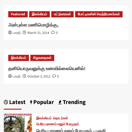
Featured
இலக்கியம்
கட்டுரைகள்
போட்டிகளின் வெற்றியாளர்கள்
அன்புள்ள மணிமொழிக்கு,
பாரதி
March 31, 2014
0
இலக்கியம்
சிறுகதைகள்
தனியொருவனுக்கு உணவில்லையெனில்!
பாரதி
October 3, 2012
0
Latest
Popular
Trending
இலக்கியம்
தொடர்கள்
பெரிய புராணம் எனும் பேரமுதம்
பெரிய புராணம் எனும் பேரமுதம் – பகுதி