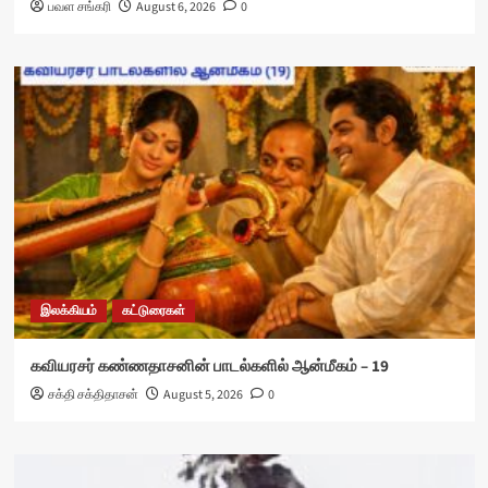
பவள சங்கரி
August 6, 2026
0
இலக்கியம்
கட்டுரைகள்
கவியரசர் கண்ணதாசனின் பாடல்களில் ஆன்மீகம் – 19
சக்தி சக்திதாசன்
August 5, 2026
0