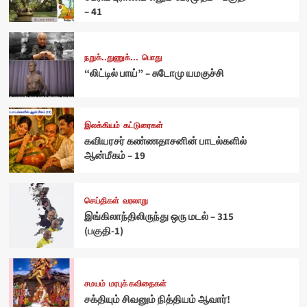
– 41
நறுக்..துணுக்...
பொது
“லிட்டில் பாய்” – சுடோமு யமகுச்சி
இலக்கியம்
கட்டுரைகள்
கவியரசர் கண்ணதாசனின் பாடல்களில்
ஆன்மீகம் – 19
செய்திகள்
வரலாறு
இங்கிலாந்திலிருந்து ஒரு மடல் – 315
(பகுதி-1)
சமயம்
மரபுக் கவிதைகள்
சக்தியும் சிவனும் நித்தியம் ஆவார்!