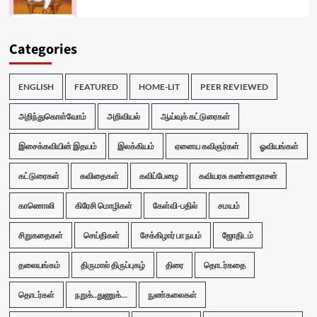
Categories
ENGLISH
FEATURED
HOME-LIT
PEER REVIEWED
அறிந்துகொள்வோம்
அறிவியல்
ஆய்வுக் கட்டுரைகள்
இசைக்கவியின் இதயம்
இலக்கியம்
ஏனைய கவிஞர்கள்
ஓவியங்கள்
கட்டுரைகள்
கவிதைகள்
கவிப்பேழை
கவியரசு கண்ணதாசன்
காணொலி
கிரேசி மொழிகள்
கேள்வி-பதில்
சமயம்
சிறுகதைகள்
செய்திகள்
சேக்கிழார் பா நயம்
ஜோதிடம்
தலையங்கம்
திருமால் திருப்புகழ்
திரை
தொடர்கதை
தொடர்கள்
நறுக்..துணுக்...
நுண்கலைகள்