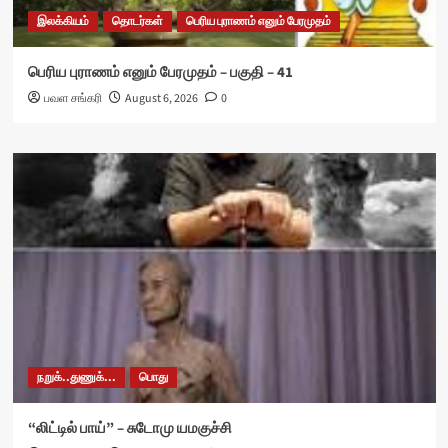
இலக்கியம்
தொடர்கள்
பெரிய புராணம் எனும் பேரமுதம்
பெரிய புராணம் எனும் பேரமுதம் – பகுதி – 41
பவள சங்கரி
August 6, 2026
0
நறுக்..துணுக்...
பொது
“லிட்டில் பாய்” – சுடோமு யமகுச்சி