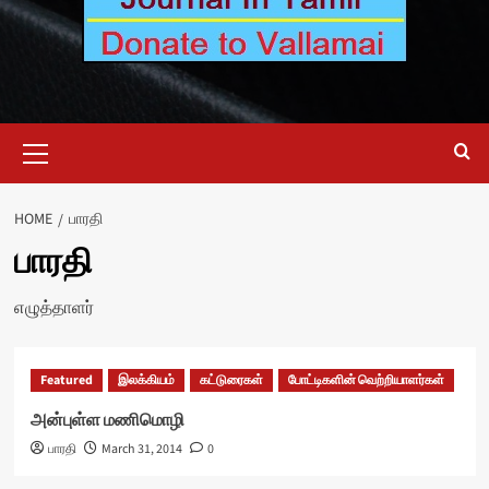
Primary
Menu
HOME
பாரதி
பாரதி
எழுத்தாளர்
Featured
இலக்கியம்
கட்டுரைகள்
போட்டிகளின் வெற்றியாளர்கள்
அன்புள்ள மணிமொழி
பாரதி
March 31, 2014
0