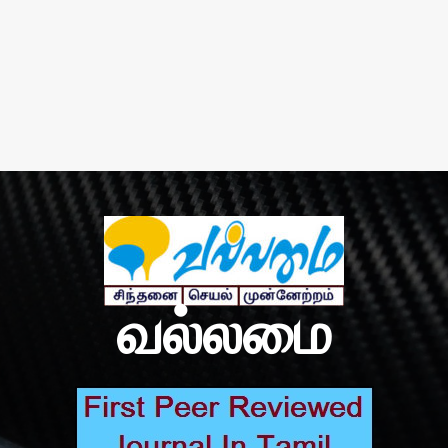
வல்லமை