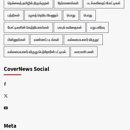
நெல்லைத் தமிழில் திருக்குறள்
நேர்காணல்கள்
படக்கவிதைப் போட்டிகள்
பத்திகள்
பழகத் தெரிய வேணும்
பொது
பொது
போட்டிகளின் வெற்றியாளர்கள்
மரபுக் கவிதைகள்
மறு பகிர்வு
மின்னூல்கள்
வண்ணப் படங்கள்
வல்லமையாளர் விருது!
வல்லமையாளர் விருது பெற்றோரின் பட்டியல்
வார ராசி பலன்
CoverNews Social
Facebook
Twitter
Youtube
Meta