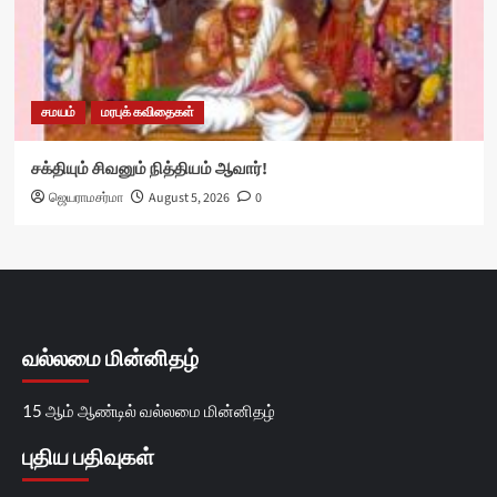
சமயம்
மரபுக் கவிதைகள்
சக்தியும் சிவனும் நித்தியம் ஆவார்!
ஜெயராமசர்மா
August 5, 2026
0
வல்லமை மின்னிதழ்
15 ஆம் ஆண்டில் வல்லமை மின்னிதழ்
புதிய பதிவுகள்